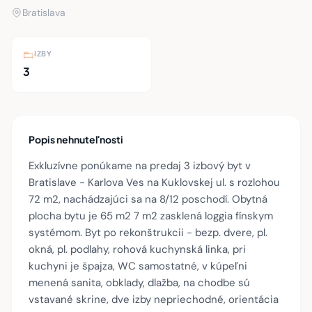
Bratislava
IZBY
3
Popis nehnuteľnosti
Exkluzívne ponúkame na predaj 3 izbový byt v
Bratislave - Karlova Ves na Kuklovskej ul. s rozlohou
72 m2, nachádzajúci sa na 8/12 poschodí. Obytná
plocha bytu je 65 m2 7 m2 zasklená loggia fínskym
systémom. Byt po rekonštrukcii - bezp. dvere, pl.
okná, pl. podlahy, rohová kuchynská linka, pri
kuchyni je špajza, WC samostatné, v kúpeľni
menená sanita, obklady, dlažba, na chodbe sú
vstavané skrine, dve izby nepriechodné, orientácia