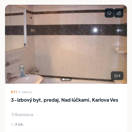
4
BYT
·
3-izbový
3-izbový byt, predaj, Nad lúčkami, Karlova Ves
Bratislava
3 izb.