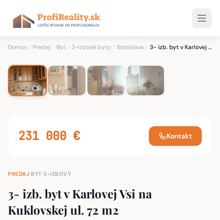
1
/ 4
4 fotky
Domov
Predaj
Byt
3-izbové byty
Bratislava
3- izb. byt v Karlovej Vsi na Kuklovskej ul. 72 m2
231 000 €
Kontakt
·
·
PREDAJ
BYT
3-IZBOVÝ
3- izb. byt v Karlovej Vsi na
Kuklovskej ul. 72 m2