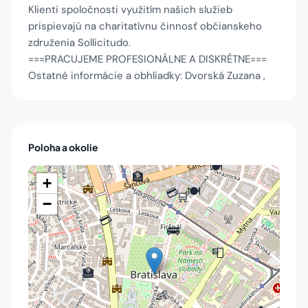
Klienti spoločnosti využitím našich služieb
prispievajú na charitatívnu činnosť občianskeho
združenia Sollicitudo.
===PRACUJEME PROFESIONÁLNE A DISKRÉTNE===
Ostatné informácie a obhliadky: Dvorská Zuzana ,
🚂
📮
🚌
Poloha a okolie
🍽️
🏦
+
🍽️
💳
🛒
−
💳
🚌
📮
🏥
🏥
🏫
👶