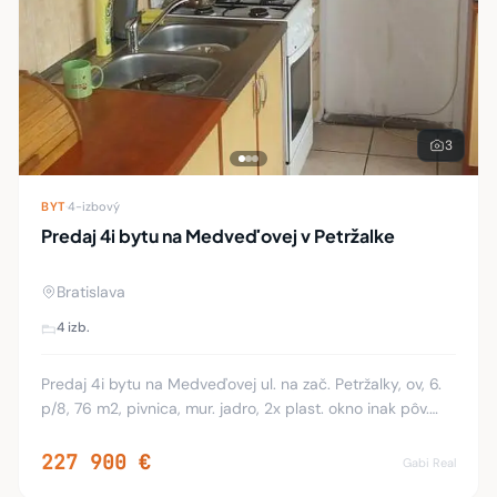
3
BYT
·
4-izbový
Predaj 4i bytu na Medveďovej v Petržalke
Bratislava
4 izb.
Predaj 4i bytu na Medveďovej ul. na zač. Petržalky, ov, 6.
p/8, 76 m2, pivnica, mur. jadro, 2x plast. okno inak pôv.
stav, obývačka je zväčšená o lodžiu / možnosť spätného
prerobenia na lodžiu/, bytov
227 900 €
Gabi Real