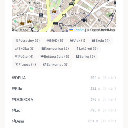
💊
🛒
🍽️
🍽️
🚌
🏫
👶
👶
🛒
🍽️
🚌
🛒
🏋️
Leaflet
|
© OpenStreetMap
💊
👶
🏋️
🏋️
🏦
💊
🛒
🏦
🛒
Potraviny (5)
🚌
MHD (5)
🚂
Vlak (1)
🏫
Škola (4)
🏦
📮
🚌
💊
👶
Škôlka (5)
🏥
Nemocnica (2)
💊
Lekáreň (5)
📮
🏦
👶
💳
🏫
🏫
📮
Pošta (4)
🍽️
Reštaurácia (5)
🏦
Banka (5)
🏋️
💳
💊
🏋️
Fitness (4)
💳
Bankomat (5)
💳
DELIA
🛒
204 m
(3 min)
Billa
🛒
321 m
(5 min)
DOBROTA
🛒
396 m
(5 min)
Lidl
🛒
425 m
(6 min)
Delia
🛒
851 m
(11 min)