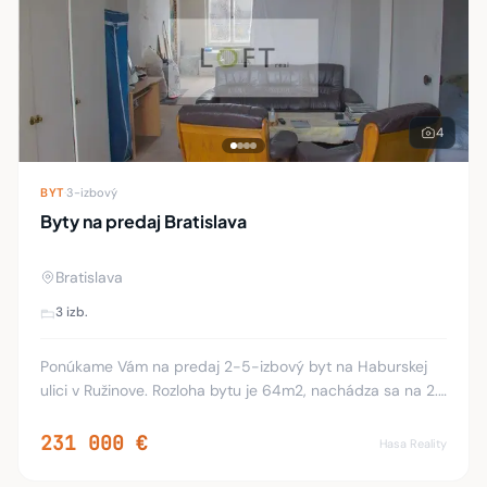
4
BYT
·
3-izbový
Byty na predaj Bratislava
Bratislava
3 izb.
Ponúkame Vám na predaj 2-5-izbový byt na Haburskej
ulici v Ružinove. Rozloha bytu je 64m2, nachádza sa na 2.
poschodí z 3 v tehlovom bytovom dome. Momentálne v
byte prebieha kompletná rekonštrukcia, r
231 000 €
Hasa Reality