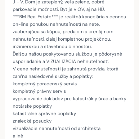
J - V. Dom je zateplený, veľa zelene, dobré
parkovacie možnosti. Byt je v OV, aj na HÚ.
***BM Real Estate*** je realitná kancelária s dennou
on-line ponukou nehnuteľností na nete,
zaoberajúca sa kúpou, predajom a prenájmom
nehnuteľností. ďalej kompletnou projekčnou,
inžinierskou a stavebnou činnosťou.
Ďalšou našou poskytovanou službou je pôdorysné
usporiadanie a VIZUALIZÁCIA nehnuteľností.
V cene nehnuteľnosti je zahrnutá provízia, ktorá
zahŕňa nasledovné služby a poplatky:
kompletný poradenský servis
kompletný právny servis
vypracovanie dokladov pre katastrálny úrad a banky
notárske poplatky
katastrálne správne poplatky
znalecké posudky
vizualizácie nehnuteľností od architekta
a iné