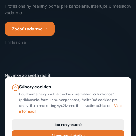
Profesionálny realitný portál pre kancelárie. Inzerujte 6 mesiacov
zadarmo.
Začať zadarmo
Prihlásiť sa →
Novinky zo sveta realít
Žiadny spam. Len nové inzeráty a tipy, max 2x mesačne.
Súbory cookies
Odoberať
Používame nevyhnutné cookies pre základnú funkčnosť
(prihlásenie, formuláre, bezpečnosť). Voliteľné cookies pre
analytiku a marketing využívame iba s vaším súhlasom.
Viac
informácií
Iba nevyhnutné
Akceptovať všetky