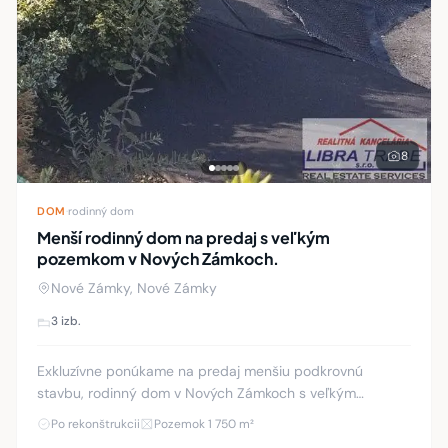
8
DOM
·
rodinný dom
Menší rodinný dom na predaj s veľkým
pozemkom v Nových Zámkoch.
Nové Zámky, Nové Zámky
3 izb.
Exkluzívne ponúkame na predaj menšiu podkrovnú
stavbu, rodinný dom v Nových Zámkoch s veľkým
pozemkom. Podlahová plocha domu je 70 m 2 s +
Po rekonštrukcii
Pozemok 1 750 m²
zastrešená presklená terasa. Plocha pozemku je 1750 m2