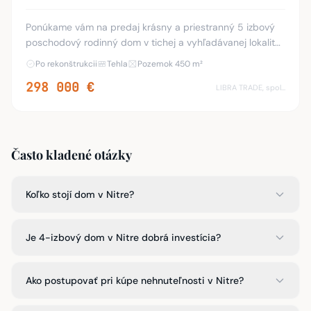
Ponúkame vám na predaj krásny a priestranný 5 izbový
poschodový rodinný dom v tichej a vyhľadávanej lokalite
Komárna. Ideálny pre rodinu, ktorá hľadá pokojné bývanie
Po rekonštrukcii
Tehla
Pozemok 450 m²
s dostatkom priestoru a súkromia.
298 000 €
LIBRA TRADE, spol.s.r.o.
Často kladené otázky
Koľko stojí dom v Nitre?
Je 4-izbový dom v Nitre dobrá investícia?
Ako postupovať pri kúpe nehnuteľnosti v Nitre?