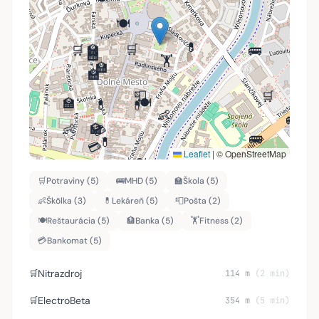
🍽️
💊
🏫
🛒
🛒
🚌
🏫
🏋️
🏫
🏫
📮
🛒
🏫
🍽️
💊
💊
👶
🚌
👶
🏦
💳
🚌
💊
💳
Leaflet
|
© OpenStreetMap
🍽️
🚌
📮
🏦
🏦
🏦
🛒
Potraviny (5)
🚌
MHD (5)
🏫
Škola (5)
🚌
🛒
🍽️
👶
Škôlka (3)
💊
Lekáreň (5)
📮
Pošta (2)
🏋️
🍽️
Reštaurácia (5)
🏦
Banka (5)
🏋️
Fitness (2)
🏦
💳
💳
💳
🛒
💳
Bankomat (5)
Nitrazdroj
🛒
114 m
(2 min)
ElectroBeta
🛒
354 m
(5 min)