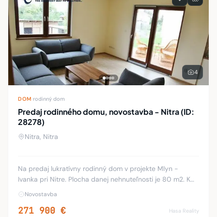
Bankomat
💳
527 m
(7 min)
Bankomat
💳
915 m
(12 min)
Bankomat
💳
949 m
(12 min)
Bankomat
4
💳
982 m
(13 min)
DOM
·
rodinný dom
Predaj rodinného domu, novostavba - Nitra (ID:
28278)
Nitra, Nitra
Na predaj lukratívny rodinný dom v projekte Mlyn -
Ivanka pri Nitre. Plocha danej nehnuteľnosti je 80 m2. K
bytu patrí terasa. Nízkoenergetický rodinný dom s
Novostavba
mesačnými nákladmi 50-55 vrátane všetkých
271 900 €
Hasa Reality