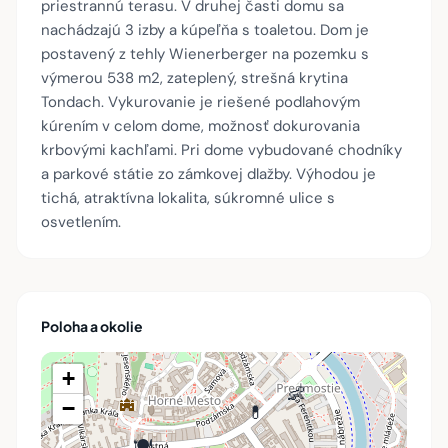
priestrannú terasu. V druhej časti domu sa
nachádzajú 3 izby a kúpeľňa s toaletou. Dom je
postavený z tehly Wienerberger na pozemku s
výmerou 538 m2, zateplený, strešná krytina
Tondach. Vykurovanie je riešené podlahovým
kúrením v celom dome, možnosť dokurovania
krbovými kachľami. Pri dome vybudované chodníky
a parkové státie zo zámkovej dlažby. Výhodou je
tichá, atraktívna lokalita, súkromné ulice s
osvetlením.
Poloha a okolie
+
👶
−
💊
🍽️