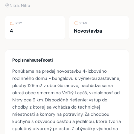
Nitra, Nitra
IZBY
STAV
4
Novostavba
Popis nehnuteľnosti
Ponúkame na predaj novostavbu 4-izbového
rodinného domu - bungalovu s výmerou zastavanej
plochy 129 m2 v obci Golianovo, nachádza sa na
okraji obce smerom na Veľký Lapáš, vzdialenosť od
Nitry cca 9 km. Dispozičné riešenie: vstup do
chodby, z ktorej sa vchádza do technickej
miestnosti a komory na potraviny. Za chodbou
kuchyňa s obývacou časťou a jedálňou, ktoré tvoria
spoločný otvorený priestor. Z obývačky východ na