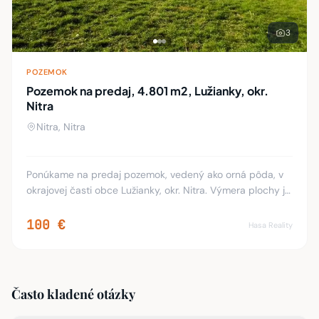
3
POZEMOK
Pozemok na predaj, 4.801 m2, Lužianky, okr.
Nitra
Nitra, Nitra
Ponúkame na predaj pozemok, vedený ako orná pôda, v
okrajovej časti obce Lužianky, okr. Nitra. Výmera plochy je
4.801 m2, charakter rovina, šírka cca 18,5 m. Vo
vzdialenosti 80 m postavené rodinné dom
100 €
Hasa Reality
Často kladené otázky