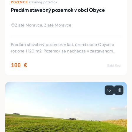
POZEMOK
·
stavebný pozemok
Predám stavebný pozemok v obci Obyce
Zlaté Moravce, Zlaté Moravce
Predám stavebný pozemok v kat. území obce Obyce o
rozlohe 1 120 m2. Pozemok sa nachádza v zastavanom
území - parc. 2291/95 o rozlohe 600 m2 (LV-923)a parc.
2291/131 o rozlohe 520 m2(LV-2299. Stavebný
100 €
Gabi Real