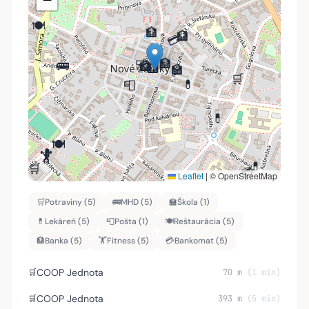
🍽️
🏦
🏦
💳
🏦
🛒
🚌
💳
🏦
🏦
🏫
🛒
💊
📮
💊
🍽️
🍽️
💊
💊
🏋️
🏋️
💊
🛒
💳
🛒
Leaflet
|
© OpenStreetMap
🚌
🏋️
🛒
Potraviny (5)
🚌
MHD (5)
🏫
Škola (1)
💊
Lekáreň (5)
📮
Pošta (1)
🍽️
Reštaurácia (5)
🏦
Banka (5)
🏋️
Fitness (5)
💳
Bankomat (5)
COOP Jednota
🛒
70 m
(1 min)
🍽️
🍽️
COOP Jednota
🛒
393 m
(5 min)