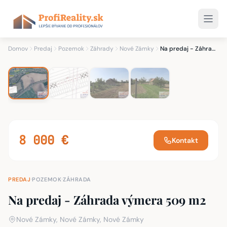
1
/ 4
4 fotky
Domov
Predaj
Pozemok
Záhrady
Nové Zámky
Na predaj - Záhrada výmera 509 m2
8 000 €
Kontakt
·
·
PREDAJ
POZEMOK
ZÁHRADA
Na predaj - Záhrada výmera 509 m2
Nové Zámky, Nové Zámky, Nové Zámky