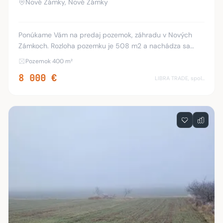
Nové Zámky, Nové Zámky
Ponúkame Vám na predaj pozemok, záhradu v Nových
Zámkoch. Rozloha pozemku je 508 m2 a nachádza sa
smerom na Nesvady, neďaleko rieky Nitra. Kataster Nové
Pozemok 400 m²
Zámky - nová záhradkárska osada. Cena za jeden
8 000 €
LIBRA TRADE, spol.s.r.o.