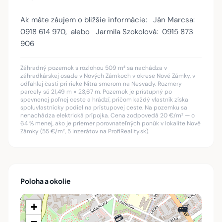
Ak máte záujem o bližšie informácie: Ján Marcsa:
0918 614 970, alebo Jarmila Szokolová: 0915 873
906
Záhradný pozemok s rozlohou 509 m² sa nachádza v
záhradkárskej osade v Nových Zámkoch v okrese Nové Zámky, v
odľahlej časti pri rieke Nitra smerom na Nesvady. Rozmery
parcely sú 21,49 m × 23,67 m. Pozemok je prístupný po
spevnenej poľnej ceste a hrádzí, pričom každý vlastník získa
spoluvlastnícky podiel na prístupovej ceste. Na pozemku sa
nenachádza elektrická prípojka. Cena zodpovedá 20 €/m² — o
64 % menej, ako je priemer porovnateľných ponúk v lokalite Nové
Zámky (55 €/m², 5 inzerátov na ProfiReality.sk).
🏋️
🏋️
🚌
Poloha a okolie
+
🛒
🚌
🚌
💳
💳
−