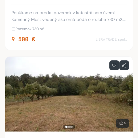
Ponúkame na predaj pozemok v katastrálnom území
Kamenný Most vedený ako orná pôda o rozlohe 730 m2.
Bližšie informácie a obhliadky: 0905/659 793
Pozemok 730 m²
9 500 €
LIBRA TRADE, spol.s.r.o.
4