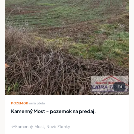
1
POZEMOK
·
orná pôda
Kamenný Most - pozemok na predaj.
Kamenný Most, Nové Zámky