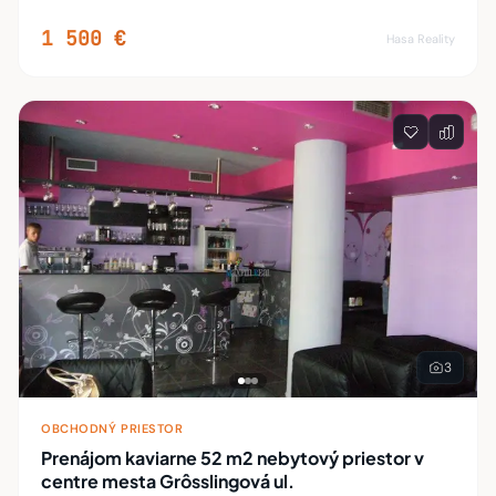
Úžitková plocha je 56,9 m2. vrátane sociálneho zariadenia
a malej kuchynky. Priestor je v tv
1 500 €
Hasa Reality
3
OBCHODNÝ PRIESTOR
Prenájom kaviarne 52 m2 nebytový priestor v
centre mesta Grôsslingová ul.