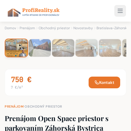
1
/ 10
10 fotiek
Domov
Prenájom
Obchodný priestor
Novostavby
Bratislava-Záhorská 
750 €
Kontakt
7 €/m²
·
PRENÁJOM
OBCHODNÝ PRIESTOR
Prenájom Open Space priestor s
parkovaním Záhorská Bystrica