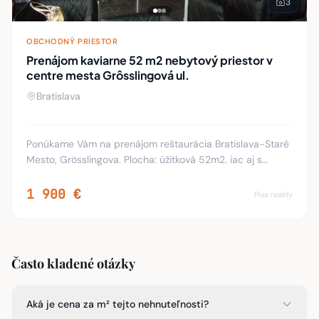
3
OBCHODNÝ PRIESTOR
Prenájom kaviarne 52 m2 nebytový priestor v
centre mesta Grôsslingová ul.
Bratislava
Ponúkame Vám na prenájom reštaurácia Bratislava-Staré
Mesto, Grösslingova. Plocha: úžitková 52m2. iac aj s
energiami.Priestor je po rekonštrukcii, vymaľovaný, priamy
vstup z ulice, výklad, sociálne za
1 900 €
Pixa reality
Často kladené otázky
Aká je cena za m² tejto nehnuteľnosti?