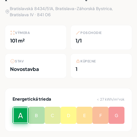
Bratislavská 8434/51A, Bratislava-Záhorská Bystrica,
Bratislava IV · 841 06
VÝMERA
POSCHODIE
101 m²
1/1
STAV
KÚPEĽNE
Novostavba
1
Energetická trieda
< 27 kWh/m²·rok
A
B
C
D
E
F
G