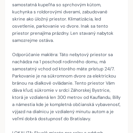
samostatná kupeľňa so sprchovým kútom,
kuchynka s roldorovými dverami, zabudované
skrine ako úložný priestor. Klimatizácia, led
osvetlenie, parkovanie vo dvore. Inak sa tento
priestor prenajíma prázdny. Len stavaný nabytok
samozrejme ostáva.
Odporúčanie makléra: Táto nebytový priestor sa
nachádza na 1 poschodí rodinného domu, má
samostatný vchod od ktorého máte prístup 24/7.
Parkovanie je na súkromnom dvore za elektrickou
bránou na dialkové ovládanie. Tento priestor Vám
dáva kľud, súkromie v srdci Záhorskej Bystrice,
ktorá je vzdialená len 300 metrov od Kauflandu, Billy
a námestia kde je kompletná občianská vybavenosť,
výjazd na dialnicu je vzdialený minutu autom a je
veľmí dobrá dostupnosť do Bratislavy.