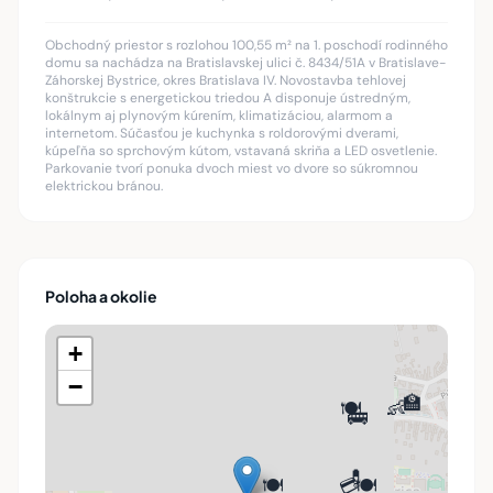
Obchodný priestor s rozlohou 100,55 m² na 1. poschodí rodinného
domu sa nachádza na Bratislavskej ulici č. 8434/51A v Bratislave-
Záhorskej Bystrice, okres Bratislava IV. Novostavba tehlovej
konštrukcie s energetickou triedou A disponuje ústredným,
lokálnym aj plynovým kúrením, klimatizáciou, alarmom a
internetom. Súčasťou je kuchynka s roldorovými dverami,
kúpeľňa so sprchovým kútom, vstavaná skriňa a LED osvetlenie.
Parkovanie tvorí ponuka dvoch miest vo dvore so súkromnou
elektrickou bránou.
Poloha a okolie
+
−
🏫
👶
🍽️
🚌
💊
🍽️
💳
🍽️