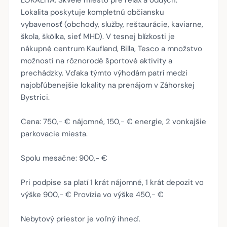
LOKALITA: Skvelé miesto pre relax a oddych.
Lokalita poskytuje kompletnú občiansku
vybavenosť (obchody, služby, reštaurácie, kaviarne,
škola, škôlka, sieť MHD). V tesnej blízkosti je
nákupné centrum Kaufland, Billa, Tesco a množstvo
možnosti na rôznorodé športové aktivity a
prechádzky. Vďaka týmto výhodám patrí medzi
najobľúbenejšie lokality na prenájom v Záhorskej
Bystrici.
Cena: 750,- € nájomné, 150,- € energie, 2 vonkajšie
parkovacie miesta.
Spolu mesačne: 900,- €
Pri podpise sa platí 1 krát nájomné, 1 krát depozit vo
výške 900,- € Provízia vo výške 450,- €
Nebytový priestor je voľný ihneď.