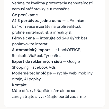
Veríme, že kvalitná prezentácia nehnuteľností
nemusí stáť stovky eur mesačne.
Čo ponúkame
Až 3 portály za jednu cenu
— s Premium
balíkom vaše inzeráty na profireality.sk,
profinehnutelnosti.sk a inreality.sk
Férová cena
— inzerujte od 249 €/rok bez
poplatkov za inzerát
Automatický import
— z backOFFICE,
Realsoft, ViaReal, TyrionReal
Export do reklamných sietí
— Google
Shopping, Facebook Ads
Moderné technológie
— rýchly web, mobilný
dizajn, AI popisy
Kontakt
Máte otázky?
Napíšte nám
alebo sa
zaregistrujte
a vyskúšajte portál zadarmo.