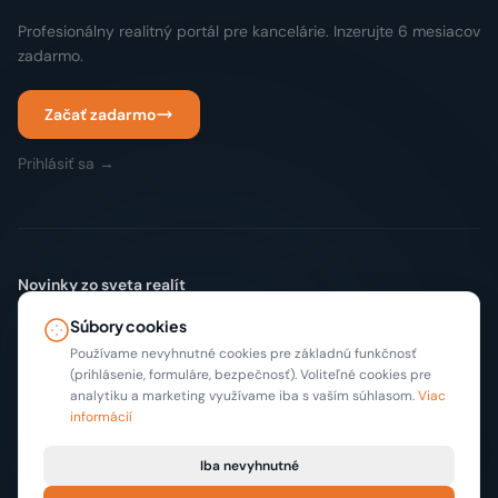
Profesionálny realitný portál pre kancelárie. Inzerujte 6 mesiacov
zadarmo.
Začať zadarmo
Prihlásiť sa →
Novinky zo sveta realít
Žiadny spam. Len nové inzeráty a tipy, max 2x mesačne.
Súbory cookies
Odoberať
Používame nevyhnutné cookies pre základnú funkčnosť
(prihlásenie, formuláre, bezpečnosť). Voliteľné cookies pre
analytiku a marketing využívame iba s vaším súhlasom.
Viac
informácií
Iba nevyhnutné