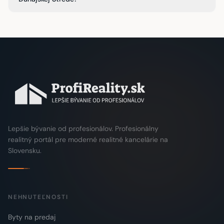
Lepšie bývanie od profesionálov. Profesionálny
realitný portál pre moderné realitné kancelárie na
Slovensku.
NEHNUTEĽNOSTI
Byty na predaj