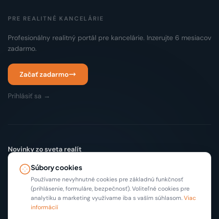
PRE REALITNÉ KANCELÁRIE
Profesionálny realitný portál pre kancelárie. Inzerujte 6 mesiacov
zadarmo.
Začať zadarmo
Prihlásiť sa →
Novinky zo sveta realít
Žiadny spam. Len nové inzeráty a tipy, max 2x mesačne.
Súbory cookies
Odoberať
Používame nevyhnutné cookies pre základnú funkčnosť
(prihlásenie, formuláre, bezpečnosť). Voliteľné cookies pre
analytiku a marketing využívame iba s vaším súhlasom.
Viac
informácií