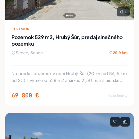
4
POZEMOK
Pozemok 529 m2, Hrubý Šúr, predaj slnečného
pozemku
Senec, Senec
29,9 km
Na predaj: pozemok v obci Hrubý Šúr (20 km od BA, 5 km
od SC) s výmerou 529 m2 a šírkou 21,50 m, inžinierske
siete - vodovod, elektrina a plyn sú formou prípojok
vyvedené až na pozemok, žumpu alebo ČO
69 800 €
Hasa Reality