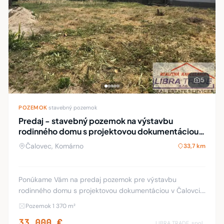
5
POZEMOK
·
stavebný pozemok
Predaj - stavebný pozemok na výstavbu
rodinného domu s projektovou dokumentáciou v
Čalovci
Čalovec, Komárno
33,7 km
Ponúkame Vám na predaj pozemok pre výstavbu
rodinného domu s projektovou dokumentáciou v Čalovci.
Plocha: pozemku 1370m2. Asfaltová prístupová cesta. Na
Pozemok 1 370 m²
pozemku sa nachádza elektrická prípojka, je spr
33 000 €
LIBRA TRADE, spol.s.r.o.