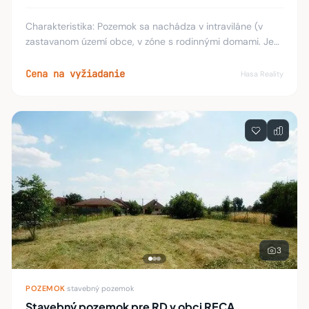
Charakteristika: Pozemok sa nachádza v intraviláne (v
zastavanom území obce, v zóne s rodinnými domami. Je
rovinatý, má trojuholníkový tvar, šírka na strane do ulice je
35 m. Zastavanosť: Bez zástavby
Cena na vyžiadanie
Hasa Reality
3
POZEMOK
·
stavebný pozemok
Stavebný pozemok pre RD v obci RECA