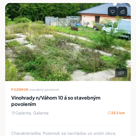
1
POZEMOK
·
stavebný pozemok
Vinohrady n/Váhom 10 á so stavebným
povolením
Galanta, Galanta
23,3 km
Charakteristika: Pozemok sa nachádza vo vnútri obce,