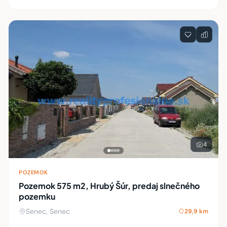
4
POZEMOK
Pozemok 575 m2, Hrubý Šúr, predaj slnečného
pozemku
Senec, Senec
29,9 km