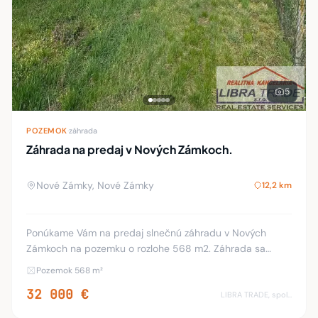
5
POZEMOK
·
záhrada
Záhrada na predaj v Nových Zámkoch.
Nové Zámky, Nové Zámky
12,2 km
Ponúkame Vám na predaj slnečnú záhradu v Nových
Zámkoch na pozemku o rozlohe 568 m2. Záhrada sa
nachádza za Tescom, je oplotená, je tu zapojená
Pozemok 568 m²
elektrická prípojka, vŕtaná studňa s čerpadlom a vodárni
32 000 €
LIBRA TRADE, spol.s.r.o.