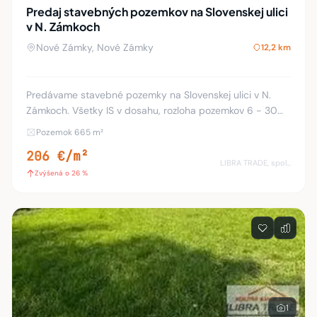
Predaj stavebných pozemkov na Slovenskej ulici
v N. Zámkoch
Nové Zámky, Nové Zámky
12,2 km
Predávame stavebné pozemky na Slovenskej ulici v N.
Zámkoch. Všetky IS v dosahu, rozloha pozemkov 6 - 30
árov. Šírka pozemku 20 - 44 m. Na pozemku je možné
Pozemok 665 m²
okamžite stavať. Informácie: Ing. Pavel Hud
206 €/m²
LIBRA TRADE, spol.s.r.o.
Zvýšená o 26 %
1