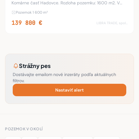
Komárne časť Hadovce. Rozloha pozemku: 1600 m2. V
územnom pláne je povolená zastavanosť pozemku 30 %,
Pozemok 1 600 m²
možnosť postaviť dvojpodlažnú stavbu podľa va
139 800 €
LIBRA TRADE, spol.s.r.o.
Strážny pes
Dostávajte emailom nové inzeráty podľa aktuálnych
filtrov.
Nastaviť alert
POZEMOK V OKOLÍ