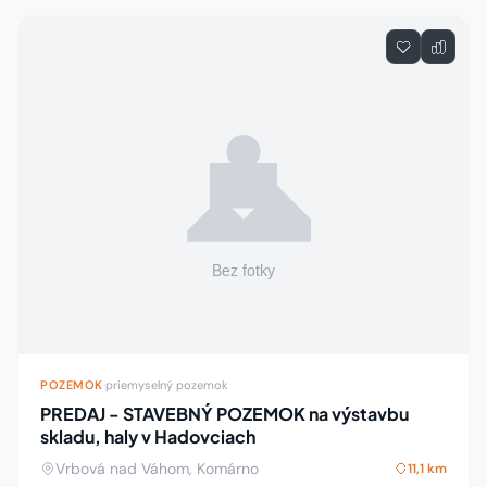
POZEMOK
·
priemyselný pozemok
PREDAJ - STAVEBNÝ POZEMOK na výstavbu
skladu, haly v Hadovciach
Vrbová nad Váhom, Komárno
11,1 km