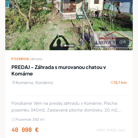
5
POZEMOK
·
záhrada
PREDAJ - Záhrada s murovanou chatou v
Komárne
Komárno, Komárno
13,7 km
Ponúkame Vám na predaj záhradu v Komárne. Plocha:
pozemku 340m2. Zastavaná plocha domčeku: 20 m2.
Podpivničenie: 20 m2. Rovinatý pozemok. Na pozemku sa
Pozemok 340 m²
nachádza elektrická prípojka a vŕtaná studňa. Vý
40 000 €
LIBRA TRADE, spol.s.r.o.