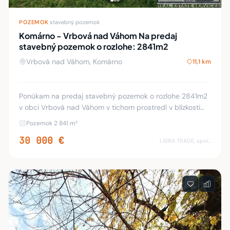
POZEMOK
·
stavebný pozemok
Komárno - Vrbová nad Váhom Na predaj
stavebný pozemok o rozlohe: 2841m2
Vrbová nad Váhom, Komárno
11,1 km
Ponúkam na predaj stavebný pozemok o rozlohe 2841m2
v obci Vrbová nad Váhom v tichom prostredí v blízkosti
rieky Váh. Prístupová cesta na pozemok je z oboch strán.
Pozemok 2 841 m²
Pozemok sa predáva len ako celok. D
30 000 €
LIBRA TRADE, spol.s.r.o.