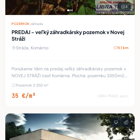
3
POZEMOK
·
záhrada
PREDAJ - veľký záhradkársky pozemok v Novej
Stráži
Stráža, Komárno
11,1 km
Ponúkame Vám na predaj veľký záhradkársky pozemok v
NOVEJ STRÁŽI časť Komárna. Plocha: pozemku 3350m2.
Rovinatý pozemok. Asfaltová prístupová cesta priamo
Pozemok 3 350 m²
pred pozemkom spevnená prístupová cesta. Na p
35 €/m²
LIBRA TRADE, spol.s.r.o.