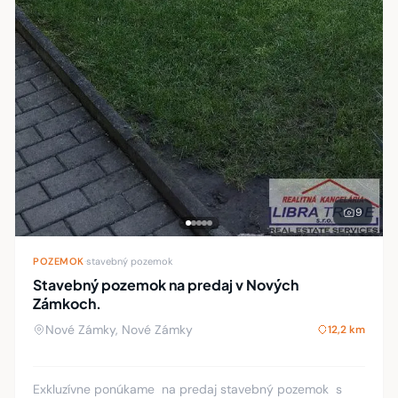
9
POZEMOK
·
stavebný pozemok
Stavebný pozemok na predaj v Nových
Zámkoch.
Nové Zámky, Nové Zámky
12,2 km
Exkluzívne ponúkame na predaj stavebný pozemok s