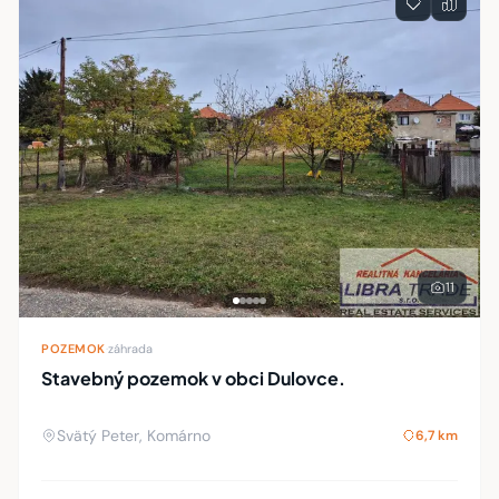
11
POZEMOK
·
záhrada
Stavebný pozemok v obci Dulovce.
Svätý Peter, Komárno
6,7 km