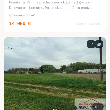
Ponúkame Vám na predaj pozemok (záhradu) v obci
Dulovce okr. Komárno. Pozemok sa nachádza medzi
Urbárskou a Poľnou ulicou rozloha pozemku je 801 m2. IS:
Pozemok 801 m²
- voda - plyn sa nachádzajú pred pozemkom. Poze
14 000 €
LIBRA TRADE, spol.s.r.o.
3