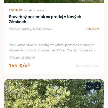
POZEMOK
·
stavebný pozemok
Stavebný pozemok na predaj v Nových
Zámkoch.
Nové Zámky, Nové Zámky
12,2 km
Ponúkame Vám na predaj stavebný pozemok v Nových
Zámkoch. Rozloha pozemku je 592 m 2 a nachádza sa v
novovybudovanej zóne rodinných domov, neďaleko
Pozemok 592 m²
nákupnej predajne Kaufland. Pozemok je priestranný
165 €/m²
LIBRA TRADE, spol.s.r.o.