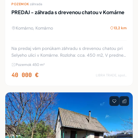
POZEMOK
·
záhrada
PREDAJ - záhrada s drevenou chatou v Komárne
Komárno, Komárno
13,2 km
Na predaj vám ponúkam záhradu s drevenou chatou pri
Selyeho ulici v Komárne. Rozloha: cca. 450 m2, V prednej
časti je postavená drevená chatka, ktorá sa dispozične
Pozemok 450 m²
skladá: predsiene, kuchyne, izby, ná
40 000 €
LIBRA TRADE, spol.s.r.o.