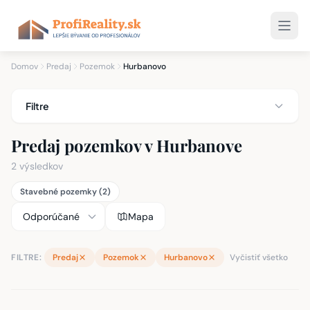
Domov
Predaj
Pozemok
Hurbanovo
Filtre
Predaj pozemkov v Hurbanove
2 výsledkov
Stavebné pozemky (2)
Mapa
FILTRE:
Predaj
Pozemok
Hurbanovo
Vyčistiť všetko