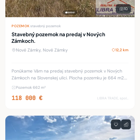
10
POZEMOK
·
stavebný pozemok
Stavebný pozemok na predaj v Nových
Zámkoch.
Nové Zámky, Nové Zámky
12,2 km
Ponúkame Vám na predaj stavebný pozemok v Nových
Zámkoch na Slovenskej ulici. Plocha pozemku je 664 m2.
Inžinierske siete ako elektrika, voda a kanalizácia sa
Pozemok 662 m²
nachádzajú pred pozemkom. Cesta je vo výs
118 000 €
LIBRA TRADE, spol.s.r.o.