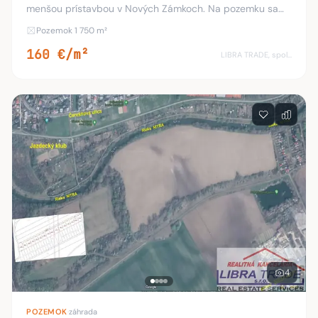
menšou prístavbou v Nových Zámkoch. Na pozemku sa
nachádza menší rodinný dom s obytným podkrovím o
Pozemok 1 750 m²
rozlohe 70 m2 ihneď obývateľný, letná kuchyňa a ho
160 €/m²
LIBRA TRADE, spol.s.r.o.
4
POZEMOK
·
záhrada