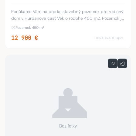
Ponúkame Vám na predaj stavebný pozemok pre rodinný
dom v Hurbanove časť Vék o rozlohe 450 m2. Pozemok je
určený v územnom pláne na výstavbu rodinného domu -
Pozemok 450 m²
povolená stavba - 2 nadzemné podlažia. K
12 900 €
LIBRA TRADE, spol.s.r.o.