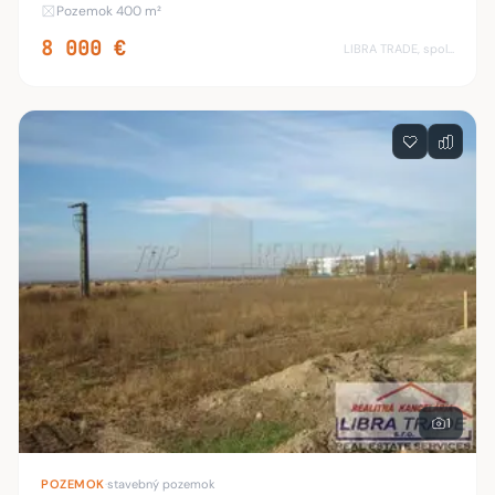
smerom na Nesvady, neďaleko rieky Nitra. Kataster Nové
Pozemok 400 m²
Zámky - nová záhradkárska osada. Cena za jeden
8 000 €
LIBRA TRADE, spol.s.r.o.
1
POZEMOK
·
stavebný pozemok