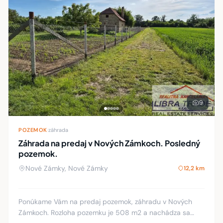
9
POZEMOK
·
záhrada
Záhrada na predaj v Nových Zámkoch. Posledný
pozemok.
Nové Zámky, Nové Zámky
12,2 km
Ponúkame Vám na predaj pozemok, záhradu v Nových
Zámkoch. Rozloha pozemku je 508 m2 a nachádza sa