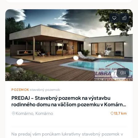
1
POZEMOK
·
stavebný pozemok
PREDAJ - Stavebný pozemok na výstavbu
rodinného domu na väčšom pozemku v Komárne
časť Hadovce
Komárno, Komárno
13,7 km
Na predaj vám ponúkam lukratívny stavebný pozemok v