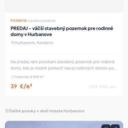
POZEMOK
·
stavebný pozemok
PREDAJ - väčší stavebný pozemok pre rodinné
domy v Hurbanove
Hurbanovo, Komárno
Na predaj vám ponúkam stavebný pozemok pre rodinné
domy, kde je možné postaviť viacej rodinných domov po
rozparcelovaní pozemku na menšie parcely, rozloha
Pozemok 8 848 m²
pozemku: 8848 m2. pozdĺž pozemkom je mestská
39 €/m²
LIBRA TRADE, spol.s.r.o.
Ďalšie ponuky v okolí miesta Hurbanovo