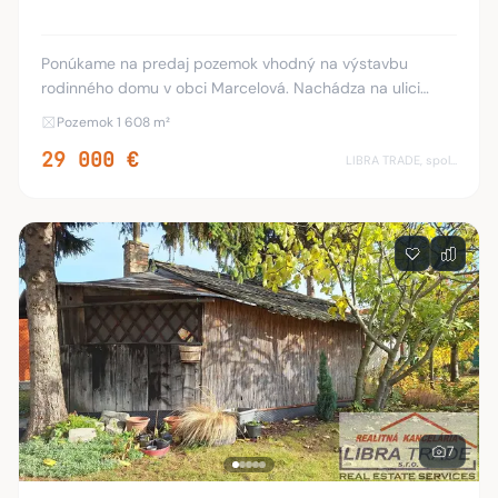
Ponúkame na predaj pozemok vhodný na výstavbu
rodinného domu v obci Marcelová. Nachádza na ulici
Piesková, medzi rodinnými domami. Evidovaný je ako orná
Pozemok 1 608 m²
pôda v zastavanom území obce. Rozloha: 1608 m2
29 000 €
LIBRA TRADE, spol.s.r.o.
7