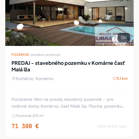
1
POZEMOK
·
stavebný pozemok
PREDAJ - stavebného pozemku v Komárne časť
Malá Iža
Komárno, Komárno
11,1 km
Ponúkame Vám na predaj stavebný pozemok - pre
rodinné domy Komárno, časť Malá Iža. Plocha: pozemku
615m2. FOTOGRAFIA JE ILUSTRAČNÁ! Rovinatý pozemok.
Pozemok 615 m²
Betónová prístupová cesta. Na hranici pozemku sa n
71 300 €
LIBRA TRADE, spol.s.r.o.