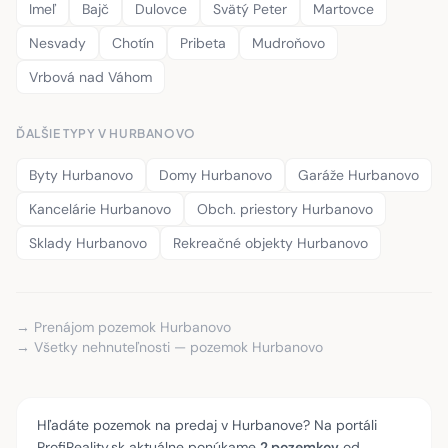
Imeľ
Bajč
Dulovce
Svätý Peter
Martovce
Nesvady
Chotín
Pribeta
Mudroňovo
Vrbová nad Váhom
ĎALŠIE TYPY V HURBANOVO
Byty Hurbanovo
Domy Hurbanovo
Garáže Hurbanovo
Kancelárie Hurbanovo
Obch. priestory Hurbanovo
Sklady Hurbanovo
Rekreačné objekty Hurbanovo
→ Prenájom pozemok Hurbanovo
→ Všetky nehnuteľnosti — pozemok Hurbanovo
Hľadáte pozemok na predaj v Hurbanove? Na portáli
ProfiReality.sk aktuálne ponúkame
2 pozemkov
od