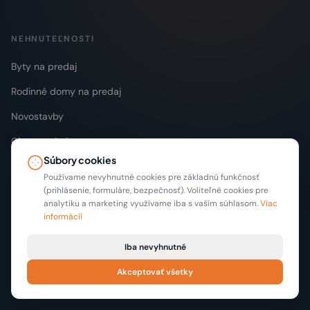
NEHNUTEĽNOSTI
Byty na predaj
Rodinné domy na predaj
Novostavby
Chaty a chalupy
Súbory cookies
Stavebné pozemky
Používame nevyhnutné cookies pre základnú funkčnosť
(prihlásenie, formuláre, bezpečnosť). Voliteľné cookies pre
Prenájom bytov
analytiku a marketing využívame iba s vaším súhlasom.
Viac
Magazín
informácií
Iba nevyhnutné
REGIÓNY
Akceptovať všetky
Bratislava