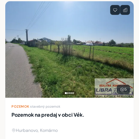
Zoznam nehnuteľností
5
POZEMOK
·
stavebný pozemok
Pozemok na predaj v obci Vék.
Hurbanovo, Komárno