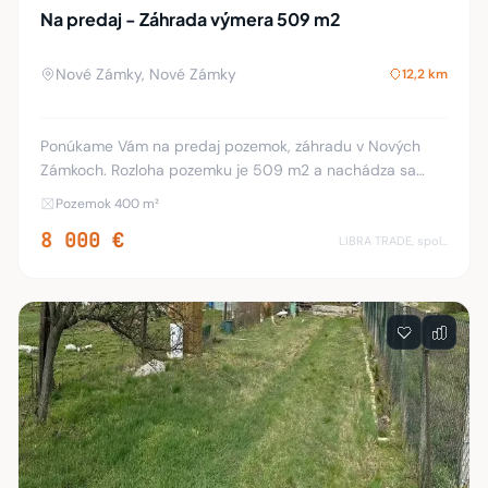
Na predaj - Záhrada výmera 509 m2
Nové Zámky, Nové Zámky
12,2 km
Ponúkame Vám na predaj pozemok, záhradu v Nových
Zámkoch. Rozloha pozemku je 509 m2 a nachádza sa
smerom na Nesvady, neďaleko rieky Nitra. Kataster Nové
Pozemok 400 m²
Zámky - nová záhradkárska osada. Pozemky sú vy
8 000 €
LIBRA TRADE, spol.s.r.o.