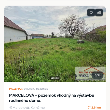
6
POZEMOK
·
stavebný pozemok
MARCELOVÁ - pozemok vhodný na výstavbu
rodinného domu.
Marcelová, Komárno
12,6 km