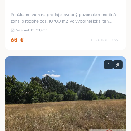
Ponúkame Vám na predaj stavebný pozemok/komerčná
zóna, o rozlohe cca. 10700 m2, vo výbornej lokalite v
Komárne, Pozemok je vhodný na priemyselný účel.
Pozemok 10 700 m²
Možnosť výstavby skladu s parkovacími miestami. V
60 €
LIBRA TRADE, spol.s.r.o.