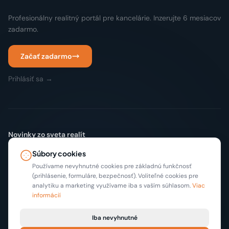
Profesionálny realitný portál pre kancelárie. Inzerujte 6 mesiacov
zadarmo.
Začať zadarmo
Prihlásiť sa →
Novinky zo sveta realít
Žiadny spam. Len nové inzeráty a tipy, max 2x mesačne.
Súbory cookies
Odoberať
Používame nevyhnutné cookies pre základnú funkčnosť
(prihlásenie, formuláre, bezpečnosť). Voliteľné cookies pre
analytiku a marketing využívame iba s vaším súhlasom.
Viac
informácií
Iba nevyhnutné