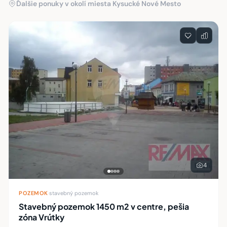
Ďalšie ponuky v okolí miesta Kysucké Nové Mesto
4
POZEMOK
·
stavebný pozemok
Stavebný pozemok 1450 m2 v centre, pešia
zóna Vrútky