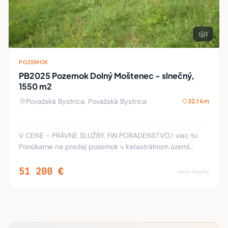
1
POZEMOK
PB2025 Pozemok Dolný Moštenec - slnečný,
1550 m2
Považská Bystrica, Považská Bystrica
32,1 km
V CENE - PRÁVNE SLUŽBY, FIN.PORADENSTVO.! viac tu
Ponúkame na predaj pozemok v katastrálnom území
Dorný Moštenec, Pov.Bystrica s celkovou výmerou 1550
m2. Pozemok sa nachádza na slnečnej strane s pekn
51 200 €
Hasa Reality