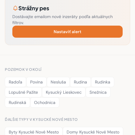
Strážny pes
Dostávajte emailom nové inzeráty podľa aktuálnych
filtrov.
Nastaviť alert
POZEMOK V OKOLÍ
Radoľa
Povina
Nesluša
Rudina
Rudinka
Lopušné Pažite
Kysucký Lieskovec
Snežnica
Rudinská
Ochodnica
ĎALŠIE TYPY V KYSUCKÉ NOVÉ MESTO
Byty Kysucké Nové Mesto
Domy Kysucké Nové Mesto