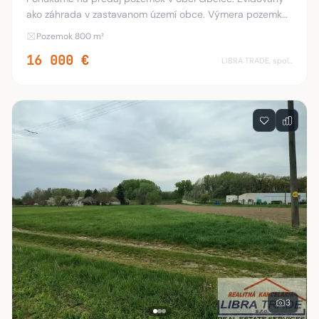
ako záhrada v zastavanom území obce. Výmera pozemku
je 800 m2. Inžinierske siete v dosahu. Približné rozmery
Pozemok 800 m²
dĺžka 53 m, šírka 15 m. Bližšie inform
16 000 €
LIBRA TRADE, spol.s.r.o.
3