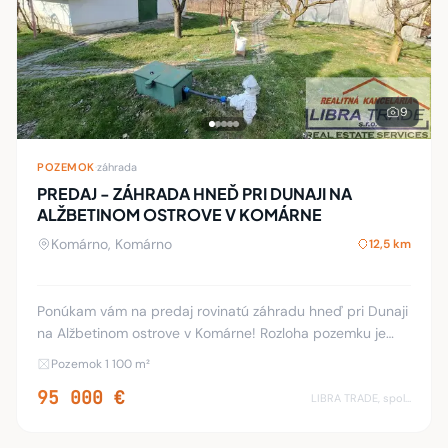
9
POZEMOK
·
záhrada
PREDAJ - ZÁHRADA HNEĎ PRI DUNAJI NA
ALŽBETINOM OSTROVE V KOMÁRNE
Komárno, Komárno
12,5 km
Ponúkam vám na predaj rovinatú záhradu hneď pri Dunaji
na Alžbetinom ostrove v Komárne! Rozloha pozemku je
1098 m2, prístupná je z dvoch strán čo vytvára možnosť
Pozemok 1 100 m²
prerozdelenia pozemku na dva menšie z
95 000 €
LIBRA TRADE, spol.s.r.o.