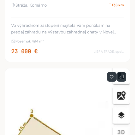
Stráža, Komárno
17,3 km
Vo výhradnom zastúpení majiteľa vám ponúkam na
predaj záhradu na výstavbu záhradnej chaty v Novej
Stráži. Rozloha: 494 m2 + príjazdová cesta. Možné
Pozemok 494 m²
vystavať záhradnú chatu do 50 m2 so spálňou v podkro
23 000 €
LIBRA TRADE, spol.s.r.o.