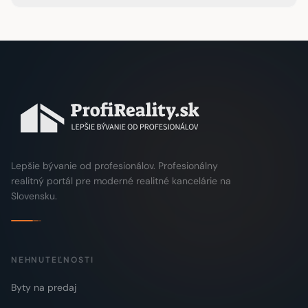
Lepšie bývanie od profesionálov. Profesionálny
realitný portál pre moderné realitné kancelárie na
Slovensku.
NEHNUTEĽNOSTI
Byty na predaj