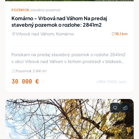
POZEMOK
·
stavebný pozemok
Komárno - Vrbová nad Váhom Na predaj
stavebný pozemok o rozlohe: 2841m2
Vrbová nad Váhom, Komárno
18,1 km
Ponúkam na predaj stavebný pozemok o rozlohe 2841m2
v obci Vrbová nad Váhom v tichom prostredí v blízkosti
rieky Váh. Prístupová cesta na pozemok je z oboch strán.
Pozemok 2 841 m²
Pozemok sa predáva len ako celok. D
30 000 €
LIBRA TRADE, spol.s.r.o.