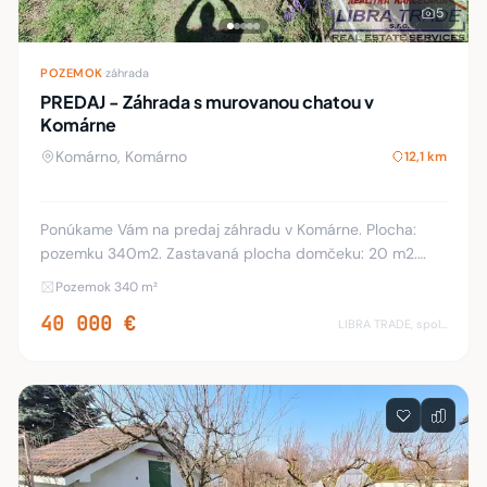
5
POZEMOK
·
záhrada
PREDAJ - Záhrada s murovanou chatou v
Komárne
Komárno, Komárno
12,1 km
Ponúkame Vám na predaj záhradu v Komárne. Plocha:
pozemku 340m2. Zastavaná plocha domčeku: 20 m2.
Podpivničenie: 20 m2. Rovinatý pozemok. Na pozemku sa
Pozemok 340 m²
nachádza elektrická prípojka a vŕtaná studňa. Vý
40 000 €
LIBRA TRADE, spol.s.r.o.