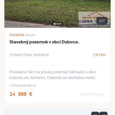
11
POZEMOK
·
záhrada
Stavebný pozemok v obci Dulovce.
Svätý Peter, Komárno
5,7 km
Ponúkame Vám na predaj pozemok (záhradu) v obci
Dulovce okr. Komárno. Pozemok sa nachádza medzi
Urbárskou a Poľnou ulicou rozloha pozemku je 801 m2. IS:
Pozemok 801 m²
- voda - plyn sa nachádzajú pred pozemkom. Poze
14 000 €
LIBRA TRADE, spol.s.r.o.