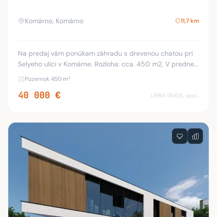
Komárno, Komárno
11,7 km
Na predaj vám ponúkam záhradu s drevenou chatou pri
Selyeho ulici v Komárne. Rozloha: cca. 450 m2, V prednej
časti je postavená drevená chatka, ktorá sa dispozične
Pozemok 450 m²
skladá: predsiene, kuchyne, izby, ná
40 000 €
LIBRA TRADE, spol.s.r.o.