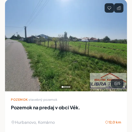
5
POZEMOK
·
stavebný pozemok
Pozemok na predaj v obci Vék.
Hurbanovo, Komárno
12,0 km