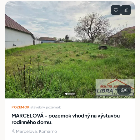
Zoznam nehnuteľností
6
POZEMOK
·
stavebný pozemok
MARCELOVÁ - pozemok vhodný na výstavbu
rodinného domu.
Marcelová, Komárno