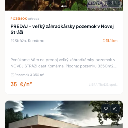
3
POZEMOK
·
záhrada
PREDAJ - veľký záhradkársky pozemok v Novej
Stráži
Stráža, Komárno
18,1 km
Ponúkame Vám na predaj veľký záhradkársky pozemok v
NOVEJ STRÁŽI časť Komárna. Plocha: pozemku 3350m2.
Rovinatý pozemok. Asfaltová prístupová cesta priamo
Pozemok 3 350 m²
pred pozemkom spevnená prístupová cesta. Na p
35 €/m²
LIBRA TRADE, spol.s.r.o.