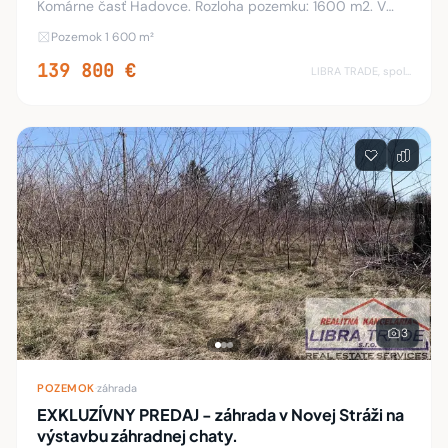
Komárne časť Hadovce. Rozloha pozemku: 1600 m2. V
územnom pláne je povolená zastavanosť pozemku 30 %,
Pozemok 1 600 m²
možnosť postaviť dvojpodlažnú stavbu podľa va
139 800 €
LIBRA TRADE, spol.s.r.o.
3
POZEMOK
·
záhrada
EXKLUZÍVNY PREDAJ - záhrada v Novej Stráži na
výstavbu záhradnej chaty.