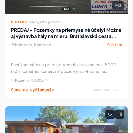
3
POZEMOK
·
priemyselný pozemok
PREDAJ - Pozemky na priemyselné účely! Možná
aj výstavba haly na mieru! Bratislavská cesta,
Komárno
Komárno, Komárno
13,1 km
Ponúkam Vám na predaj pozemok o rozlohe cca. 5000
m2 v Komárne. Komerčné pozemky sú vhodné na
priemyselné účely, skladovacie účely. Popis možnej haly:
Pozemok 5 000 m²
pancierová betónová podlaha, železná konštrukci
Cena na vyžiadanie
LIBRA TRADE, spol.s.r.o.