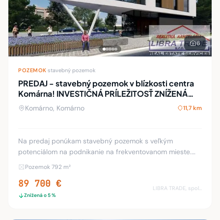
6
POZEMOK
·
stavebný pozemok
PREDAJ - stavebný pozemok v blízkosti centra
Komárna! INVESTIČNÁ PRÍLEŽITOSŤ ZNÍŽENÁ
CENA!
Komárno, Komárno
11,7 km
Na predaj ponúkam stavebný pozemok s veľkým
potenciálom na podnikanie na frekventovanom mieste.
Možnosť zrealizovať svoje podnikateľské plány! Rozloha
Pozemok 792 m²
pozemku: 495 m2. Povolená zastavanosť pozemku j
89 700 €
LIBRA TRADE, spol.s.r.o.
Znížená o 5 %