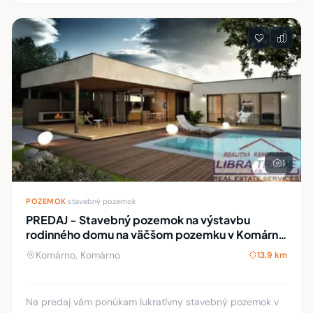
1
POZEMOK
·
stavebný pozemok
PREDAJ - Stavebný pozemok na výstavbu
rodinného domu na väčšom pozemku v Komárne
časť Hadovce
Komárno, Komárno
13,9 km
Na predaj vám ponúkam lukratívny stavebný pozemok v