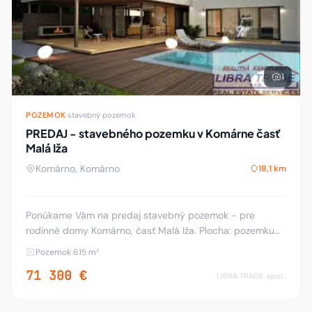
1
POZEMOK
·
stavebný pozemok
PREDAJ - stavebného pozemku v Komárne časť
Malá Iža
Komárno, Komárno
18,1 km
Ponúkame Vám na predaj stavebný pozemok - pre
rodinné domy Komárno, časť Malá Iža. Plocha: pozemku
615m2. FOTOGRAFIA JE ILUSTRAČNÁ! Rovinatý pozemok.
Pozemok 615 m²
Betónová prístupová cesta. Na hranici pozemku sa n
71 300 €
LIBRA TRADE, spol.s.r.o.