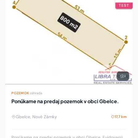
1
POZEMOK
·
záhrada
Ponúkame na predaj pozemok v obci Gbelce.
Gbelce, Nové Zámky
17,7 km
Ponúkame na predaj pozemok v obci Gbelce. Evidovaný