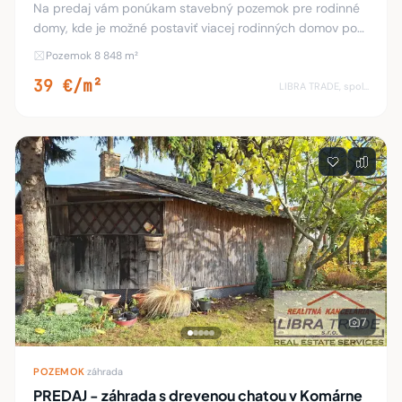
Na predaj vám ponúkam stavebný pozemok pre rodinné
domy, kde je možné postaviť viacej rodinných domov po
rozparcelovaní pozemku na menšie parcely, rozloha
Pozemok 8 848 m²
pozemku: 8848 m2. pozdĺž pozemkom je mestská
39 €/m²
LIBRA TRADE, spol.s.r.o.
7
POZEMOK
·
záhrada
PREDAJ - záhrada s drevenou chatou v Komárne