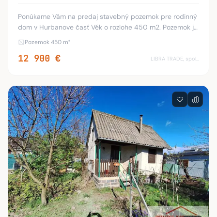
Ponúkame Vám na predaj stavebný pozemok pre rodinný
dom v Hurbanove časť Vék o rozlohe 450 m2. Pozemok je
určený v územnom pláne na výstavbu rodinného domu -
Pozemok 450 m²
povolená stavba - 2 nadzemné podlažia. K
12 900 €
LIBRA TRADE, spol.s.r.o.