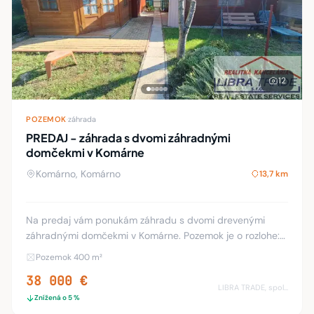
12
POZEMOK
·
záhrada
PREDAJ - záhrada s dvomi záhradnými
domčekmi v Komárne
Komárno, Komárno
13,7 km
Na predaj vám ponukám záhradu s dvomi drevenými
záhradnými domčekmi v Komárne. Pozemok je o rozlohe:
400 m2, K záhrade vedie príjazdová cesta o šírke 4 m.
Pozemok 400 m²
Pozemok je oplotený a je vybudované parkovani
38 000 €
LIBRA TRADE, spol.s.r.o.
Znížená o 5 %