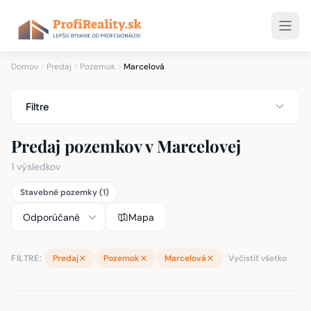
Domov
Predaj
Pozemok
Marcelová
Filtre
Predaj pozemkov v Marcelovej
1 výsledkov
Stavebné pozemky (1)
Mapa
FILTRE:
Predaj
Pozemok
Marcelová
Vyčistiť všetko