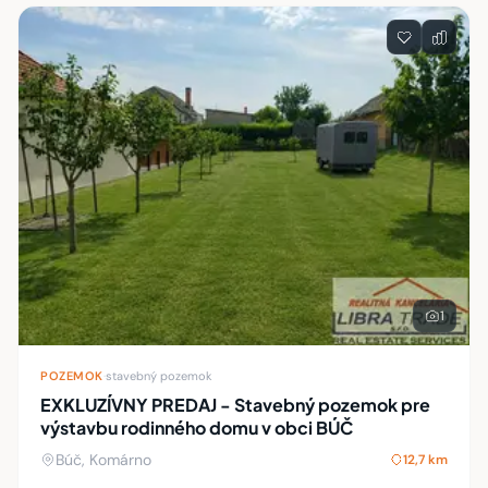
1
POZEMOK
·
stavebný pozemok
EXKLUZÍVNY PREDAJ - Stavebný pozemok pre
výstavbu rodinného domu v obci BÚČ
Búč, Komárno
12,7 km