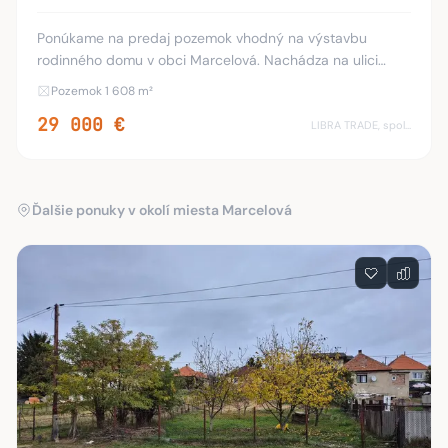
Ponúkame na predaj pozemok vhodný na výstavbu
rodinného domu v obci Marcelová. Nachádza na ulici
Piesková, medzi rodinnými domami. Evidovaný je ako orná
Pozemok 1 608 m²
pôda v zastavanom území obce. Rozloha: 1608 m2
29 000 €
LIBRA TRADE, spol.s.r.o.
Ďalšie ponuky v okolí miesta Marcelová