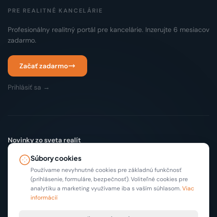
PRE REALITNÉ KANCELÁRIE
Profesionálny realitný portál pre kancelárie. Inzerujte 6 mesiacov
zadarmo.
Začať zadarmo
Prihlásiť sa →
Novinky zo sveta realít
Žiadny spam. Len nové inzeráty a tipy, max 2x mesačne.
Súbory cookies
Odoberať
Používame nevyhnutné cookies pre základnú funkčnosť
(prihlásenie, formuláre, bezpečnosť). Voliteľné cookies pre
analytiku a marketing využívame iba s vaším súhlasom.
Viac
informácií