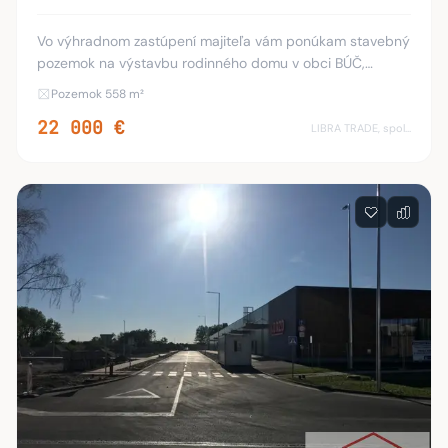
Vo výhradnom zastúpení majiteľa vám ponúkam stavebný
pozemok na výstavbu rodinného domu v obci BÚČ,
Rozloha pozemku je: 558 m2. Šírka pozemku: 13 m2 Dĺžka
Pozemok 558 m²
pozemku: 45 m2 v blízkosti pozemku z ulic
22 000 €
LIBRA TRADE, spol.s.r.o.