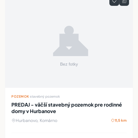
POZEMOK
·
stavebný pozemok
PREDAJ - väčší stavebný pozemok pre rodinné
domy v Hurbanove
Hurbanovo, Komárno
11,5 km