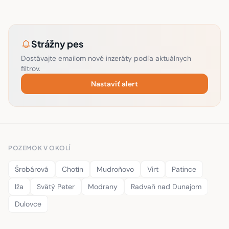
Strážny pes
Dostávajte emailom nové inzeráty podľa aktuálnych
filtrov.
Nastaviť alert
POZEMOK V OKOLÍ
Šrobárová
Chotín
Mudroňovo
Virt
Patince
Iža
Svätý Peter
Modrany
Radvaň nad Dunajom
Dulovce