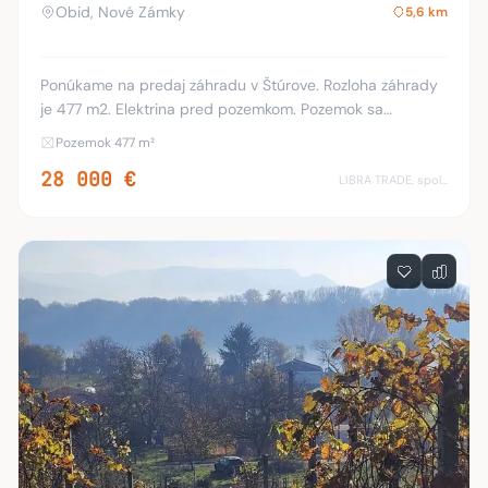
Obid, Nové Zámky
5,6 km
Ponúkame na predaj záhradu v Štúrove. Rozloha záhrady
je 477 m2. Elektrina pred pozemkom. Pozemok sa
nachádza medzi Štúrovom a Kamenicou nad Hronom v
Pozemok 477 m²
chatovej oblasti Štúrovo. Šírka 11-13 m a dĺžka cc
28 000 €
LIBRA TRADE, spol.s.r.o.