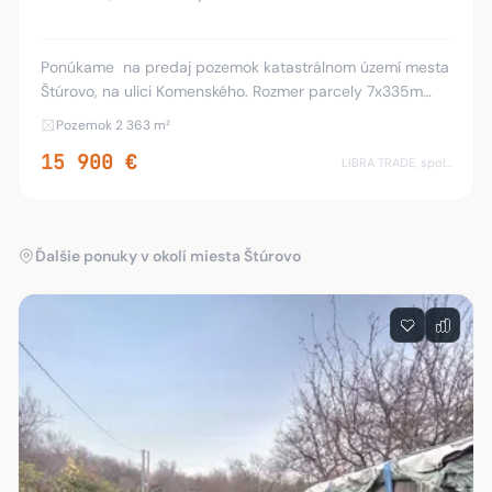
Ponúkame na predaj pozemok katastrálnom území mesta
Štúrovo, na ulici Komenského. Rozmer parcely 7x335m
označená je ako orná pôda, nachádza sa pri križovatke
Pozemok 2 363 m²
Komenského-Továrenská-Železničný rad opro
15 900 €
LIBRA TRADE, spol.s.r.o.
Ďalšie ponuky v okolí miesta Štúrovo