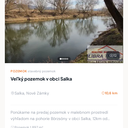
12
POZEMOK
·
stavebný pozemok
Veľký pozemok v obci Salka
Salka, Nové Zámky
10,6 km
Ponúkame na predaj pozemok v malebnom prostredí
výhľadom na pohorie Börzsöny v obci Salka, 12km od
Štúrova. Plocha pozemku 1897m2 ktorá sa skladá z dvoch
Pozemok 1 897 m²