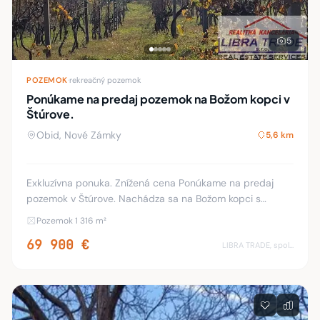
5
POZEMOK
·
rekreačný pozemok
Ponúkame na predaj pozemok na Božom kopci v
Štúrove.
Obid, Nové Zámky
5,6 km
Exkluzívna ponuka. Znížená cena Ponúkame na predaj
pozemok v Štúrove. Nachádza sa na Božom kopci s
pekným výhľadom na okolitú prírodu a rieku Dunaj.
Pozemok 1 316 m²
Plocha: pozemku 1316m2. Šírka pozemku 13-14 m
69 900 €
LIBRA TRADE, spol.s.r.o.