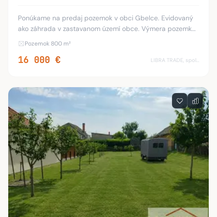
Ponúkame na predaj pozemok v obci Gbelce. Evidovaný
ako záhrada v zastavanom území obce. Výmera pozemku
je 800 m2. Inžinierske siete v dosahu. Približné rozmery
Pozemok 800 m²
dĺžka 53 m, šírka 15 m. Bližšie inform
16 000 €
LIBRA TRADE, spol.s.r.o.