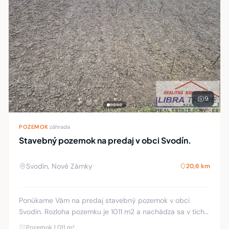
9
POZEMOK
·
záhrada
Stavebný pozemok na predaj v obci Svodín.
Svodín, Nové Zámky
20,6 km
Ponúkame Vám na predaj stavebný pozemok v obci
Svodín. Rozloha pozemku je 1011 m2 a nachádza sa v tichej
uličke neďaleko centra. Pozemok je priestranný, slnečný
Pozemok 1 011 m²