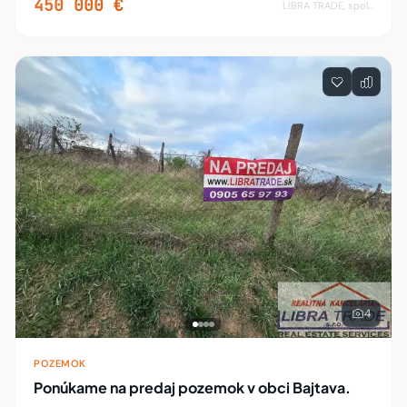
450 000 €
LIBRA TRADE, spol.s.r.o.
4
POZEMOK
Ponúkame na predaj pozemok v obci Bajtava.