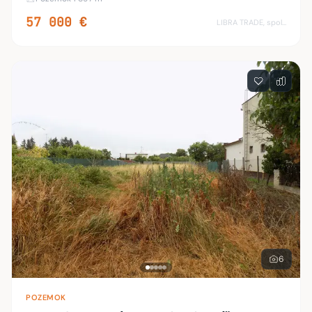
susedných parciel 1.-970m2, 2.-927m2. Pozemky
57 000 €
LIBRA TRADE, spol.s.r.o.
6
POZEMOK