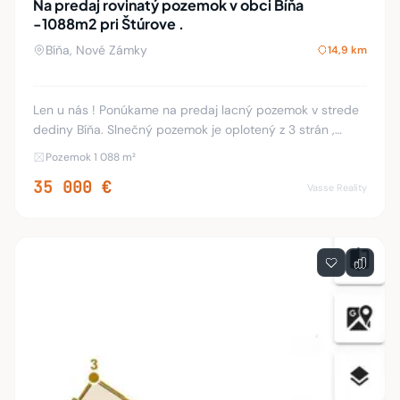
Na predaj rovinatý pozemok v obci Bíňa
-1088m2 pri Štúrove .
Bíňa, Nové Zámky
14,9 km
Len u nás ! Ponúkame na predaj lacný pozemok v strede
dediny Bíňa. Slnečný pozemok je oplotený z 3 strán ,
inžinierske siete sú pred pozemkom . Výhodou tohto
Pozemok 1 088 m²
pozemku je že sa nachádza v centre obce bl
35 000 €
Vasse Reality