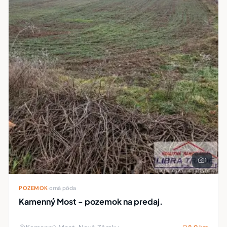
1
POZEMOK
·
orná pôda
Kamenný Most - pozemok na predaj.