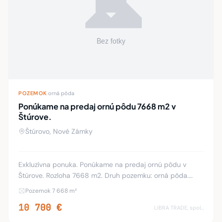
POZEMOK
·
orná pôda
Ponúkame na predaj ornú pôdu 7668 m2 v
Štúrove.
Štúrovo, Nové Zámky
Exkluzívna ponuka. Ponúkame na predaj ornú pôdu v
Štúrove. Rozloha 7668 m2. Druh pozemku: orná pôda.
Nachádza sa neďaleko Továrenskej cesty v Štúrove.
Pozemok 7 668 m²
Umiestnenie pozemku: mimo zastavaného územia obc
10 700 €
LIBRA TRADE, spol.s.r.o.