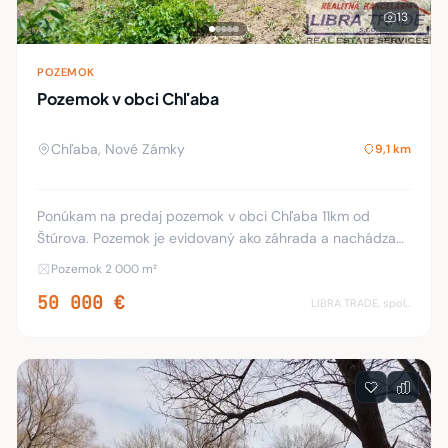
13
POZEMOK
Pozemok v obci Chľaba
Chľaba, Nové Zámky
9,1 km
Ponúkam na predaj pozemok v obci Chľaba 11km od
Štúrova. Pozemok je evidovaný ako záhrada a nachádza
sa v intravilane tichej, slepej uličke na brehu Ipľa, približne
Pozemok 2 000 m²
1500-mertov od sútoku do Dunaja. 10
50 000 €
LIBRA TRADE, spol.s.r.o.