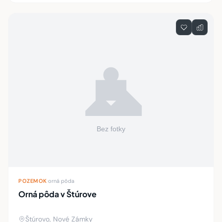
POZEMOK
·
orná pôda
Orná pôda v Štúrove
Štúrovo, Nové Zámky