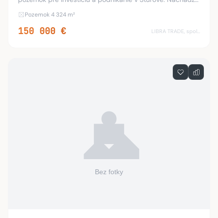
sa na Továrenskej ceste v Štúrove ihneď pri hlavnej ceste.
Pozemok 4 324 m²
Široký, rovinatý, slnečný pozemok s ro
150 000 €
LIBRA TRADE, spol.s.r.o.