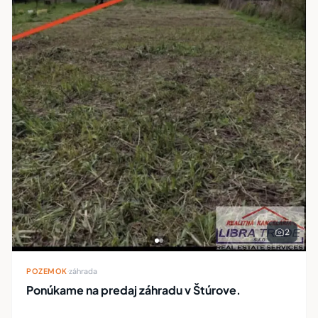
2
POZEMOK
·
záhrada
Ponúkame na predaj záhradu v Štúrove.