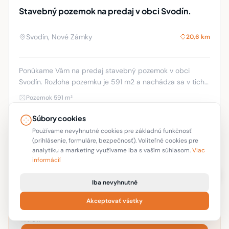
Stavebný pozemok na predaj v obci Svodín.
Svodín, Nové Zámky
20,6 km
Ponúkame Vám na predaj stavebný pozemok v obci
Svodín. Rozloha pozemku je 591 m2 a nachádza sa v tichej
uličke neďaleko centra. Pozemok je priestranný, slnečný
Pozemok 591 m²
šírka je 15.5 x 34 m. na pozemku sa nac
13 990 €
Súbory cookies
LIBRA TRADE, spol.s.r.o.
Znížená o 7 %
Používame nevyhnutné cookies pre základnú funkčnosť
(prihlásenie, formuláre, bezpečnosť). Voliteľné cookies pre
analytiku a marketing využívame iba s vaším súhlasom.
Viac
informácií
Iba nevyhnutné
Strážny pes
Akceptovať všetky
Dostávajte emailom nové inzeráty podľa aktuálnych
filtrov.