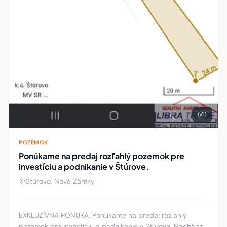
1
POZEMOK
Ponúkame na predaj rozľahlý pozemok pre
investíciu a podnikanie v Štúrove.
Štúrovo, Nové Zámky
EXKLUZÍVNA PONUKA. Ponúkame na predaj rozľahlý
pozemok pre investíciu a podnikanie v Štúrove. Nachádza