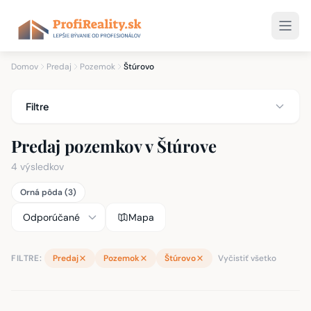
Domov
Predaj
Pozemok
Štúrovo
Filtre
Predaj pozemkov v Štúrove
4 výsledkov
Orná pôda (3)
Mapa
FILTRE:
Predaj
Pozemok
Štúrovo
Vyčistiť všetko