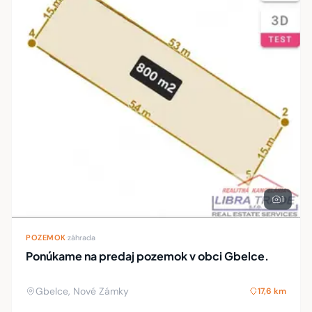
1
POZEMOK
·
záhrada
Ponúkame na predaj pozemok v obci Gbelce.
Gbelce, Nové Zámky
17,6 km