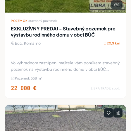
1
POZEMOK
·
stavebný pozemok
EXKLUZÍVNY PREDAJ - Stavebný pozemok pre
výstavbu rodinného domu v obci BÚČ
Búč, Komárno
20,3 km
Vo výhradnom zastúpení majiteľa vám ponúkam stavebný
pozemok na výstavbu rodinného domu v obci BÚČ,
Rozloha pozemku je: 558 m2. Šírka pozemku: 13 m2 Dĺžka
Pozemok 558 m²
pozemku: 45 m2 v blízkosti pozemku z ulic
22 000 €
LIBRA TRADE, spol.s.r.o.