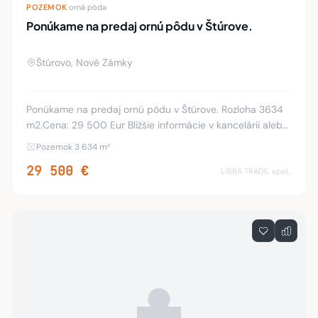
POZEMOK
·
orná pôda
Ponúkame na predaj ornú pôdu v Štúrove.
Štúrovo, Nové Zámky
Ponúkame na predaj ornú pôdu v Štúrove. Rozloha 3634
m2.Cena: 29 500 Eur Bližšie informácie v kancelárii alebo
na tel. čísle: 0905/659 793
Pozemok 3 634 m²
29 500 €
LIBRA TRADE, spol.s.r.o.