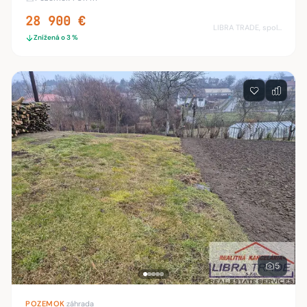
šírka pozemku je 29 m x 34.80 m. Celý
28 900 €
LIBRA TRADE, spol.s.r.o.
Znížená o 3 %
5
POZEMOK
·
záhrada