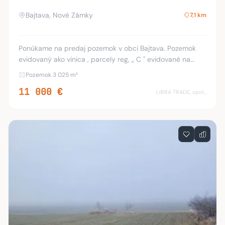
Bajtava, Nové Zámky
7,1 km
Ponúkame na predaj pozemok v obci Bajtava. Pozemok
evidovaný ako vinica , parcely reg, „ C " evidované na
katastrálnej mape. Výmera pozemku 3025 m2, mimo
Pozemok 3 025 m²
zastavaného územia obce, za rodinnými domami,
11 000 €
LIBRA TRADE, spol.s.r.o.