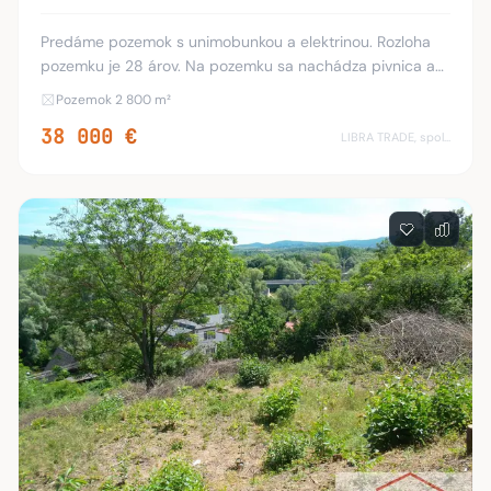
Predáme pozemok s unimobunkou a elektrinou. Rozloha
pozemku je 28 árov. Na pozemku sa nachádza pivnica a
veľa ovocných stromov a vinič (140 koreňov hrozna).
Pozemok 2 800 m²
Neváhajte kontaktovať, aj počas víkendov a
38 000 €
LIBRA TRADE, spol.s.r.o.