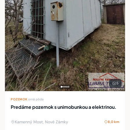
5
POZEMOK
·
orná pôda
Predáme pozemok s unimobunkou a elektrinou.
Kamenný Most, Nové Zámky
8,0 km