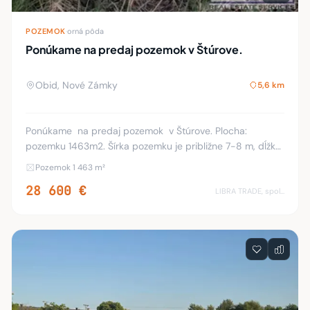
POZEMOK
·
orná pôda
Ponúkame na predaj pozemok v Štúrove.
Obid, Nové Zámky
5,6 km
Ponúkame na predaj pozemok v Štúrove. Plocha:
pozemku 1463m2. Šírka pozemku je približne 7-8 m, dĺžka
198 m. Pozemok je evidovaný ako orná pôda. Cena 28
Pozemok 1 463 m²
600 € Kontaktná adresa: LIBRA TRADE s
28 600 €
LIBRA TRADE, spol.s.r.o.