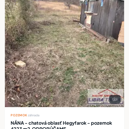
1
POZEMOK
·
záhrada
NÁNA - chatová oblasť Hegyfarok - pozemok
4223 m2.ODPORÚČAME