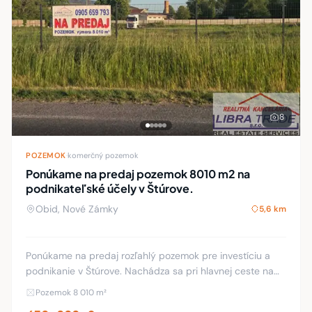
8
POZEMOK
·
komerčný pozemok
Ponúkame na predaj pozemok 8010 m2 na
podnikateľské účely v Štúrove.
Obid, Nové Zámky
5,6 km
Ponúkame na predaj rozľahlý pozemok pre investíciu a
podnikanie v Štúrove. Nachádza sa pri hlavnej ceste na
začiatku mesta Štúrova. Rovinatý, slnečný pozemok s
Pozemok 8 010 m²
rozlohou krásnych 8010 m2 s elektrickým