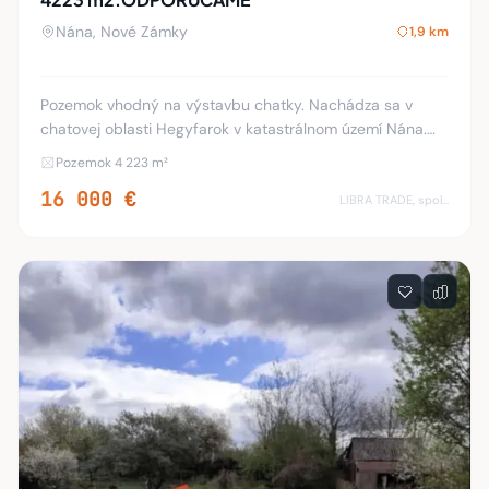
Nána, Nové Zámky
1,9 km
Pozemok vhodný na výstavbu chatky. Nachádza sa v
chatovej oblasti Hegyfarok v katastrálnom území Nána.
Na predaj pozemok o výmere 4223 m² so záhradnou
Pozemok 4 223 m²
chatkou na náradie. Pozemok má približne cca. 12
16 000 €
LIBRA TRADE, spol.s.r.o.