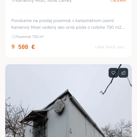
Kamenný Most, Nové Zámky
8,0 km
Ponúkame na predaj pozemok v katastrálnom území
Kamenný Most vedený ako orná pôda o rozlohe 730 m2.
Bližšie informácie a obhliadky: 0905/659 793
Pozemok 730 m²
9 500 €
LIBRA TRADE, spol.s.r.o.