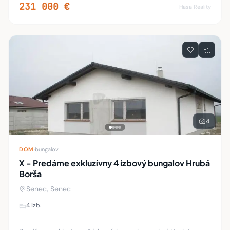
Steny: omietky. Okná: plastové. Vybavenie kuc
231 000 €
Hasa Reality
4
DOM
·
bungalov
X - Predáme exkluzívny 4 izbový bungalov Hrubá
Borša
Senec, Senec
4 izb.