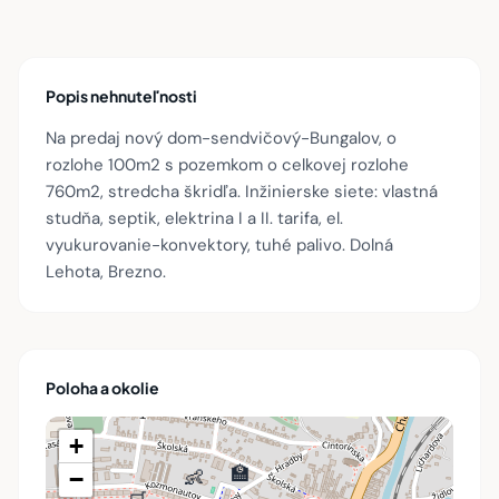
Popis nehnuteľnosti
Na predaj nový dom-sendvičový-Bungalov, o
rozlohe 100m2 s pozemkom o celkovej rozlohe
760m2, stredcha škridľa. Inžinierske siete: vlastná
studňa, septik, elektrina I a II. tarifa, el.
vyukurovanie-konvektory, tuhé palivo. Dolná
Lehota, Brezno.
Poloha a okolie
+
🏫
👶
−