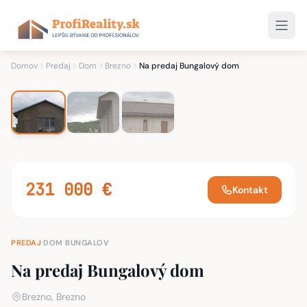
1
/ 3
3 fotky
Domov
Predaj
Dom
Brezno
Na predaj Bungalový dom
231 000 €
Kontakt
·
·
PREDAJ
DOM
BUNGALOV
Na predaj Bungalový dom
Brezno, Brezno