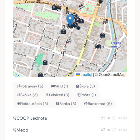
🛒
🍽️
💳
🏦
🚌
💊
🛒
💊
🛒
💳
🛒
💳
🏦
💊
🏦
🏦
🛒
👶
🏦
💳
🍽️
🍽️
🍽️
🏫
💳
🏫
👶
🍽️
📮
🏫
🏫
Leaflet
|
© OpenStreetMap
🛒
Potraviny (5)
🚌
MHD (1)
🏫
Škola (5)
👶
Škôlka (3)
💊
Lekáreň (3)
📮
Pošta (1)
🍽️
Reštaurácia (5)
🏦
Banka (5)
💳
Bankomat (5)
COOP Jednota
🛒
122 m
(2 min)
Medo
🛒
163 m
(3 min)