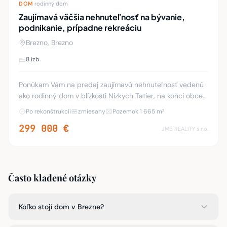
DOM
·
rodinný dom
Zaujímavá väčšia nehnuteľnosť na bývanie,
podnikanie, prípadne rekreáciu
Brezno, Brezno
8 izb.
Ponúkam Vám na predaj zaujímavú nehnuteľnosť vedenú
ako rodinný dom v blízkosti Nízkych Tatier, na konci obce
Valaská, časť Piesok, pred obcou Bystrá. Nehnuteľnosť sa
Po rekonštrukcii
zmiesany
Pozemok 1 665 m²
nachádza pri hlavnom ťahu do Nízk
299 000 €
JMB REALITY s.r.o.
Často kladené otázky
Koľko stojí dom v Brezne?