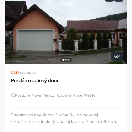
4
DOM
·
rodinný dom
Predám rodinný dom
Kysucké Nové Mesto, Kysucké Nové Mesto
Predám rodinný dom v Rudine 3+1 po celkovej
rekonštrukcii, zateplený v tichej lokalite. Plocha: úžitková
120m2, pozemku 480m2. Podlaha: plávajúca, dlažba.