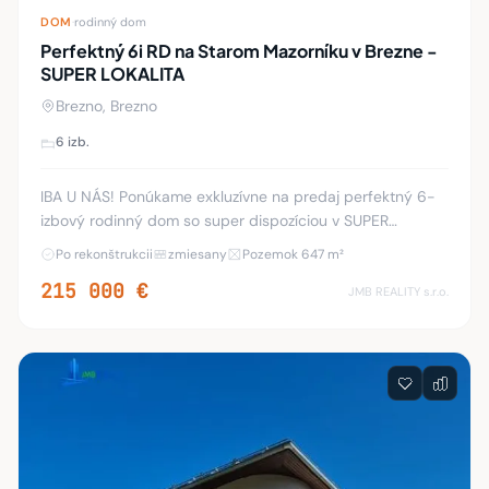
DOM
·
rodinný dom
Perfektný 6i RD na Starom Mazorníku v Brezne -
SUPER LOKALITA
Brezno, Brezno
6 izb.
IBA U NÁS! Ponúkame exkluzívne na predaj perfektný 6-
izbový rodinný dom so super dispozíciou v SUPER
LOKALITE na Starom Mazorníku v Brezne. Dom bol
Po rekonštrukcii
zmiesany
Pozemok 647 m²
postavený z kvadry a skolaudovaný v roku 1984. Je vo
215 000 €
JMB REALITY s.r.o.