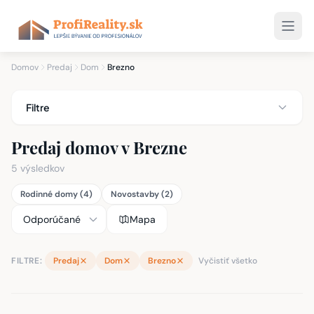
Domov
Predaj
Dom
Brezno
Filtre
Predaj domov v Brezne
5 výsledkov
Rodinné domy (4)
Novostavby (2)
Mapa
FILTRE:
Predaj
Dom
Brezno
Vyčistiť všetko