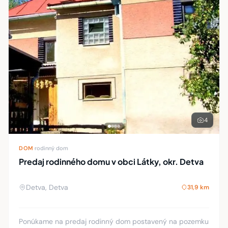
4
DOM
·
rodinný dom
Predaj rodinného domu v obci Látky, okr. Detva
Detva, Detva
31,9 km
Ponúkame na predaj rodinný dom postavený na pozemku