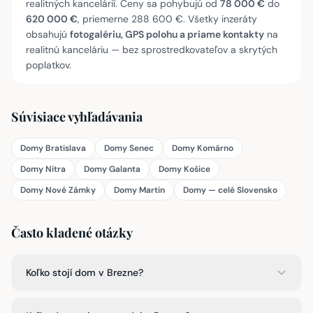
realitných kancelárií. Ceny sa pohybujú od
78 000 €
do
620 000 €
, priemerne 288 600 €. Všetky inzeráty
obsahujú
fotogalériu, GPS polohu a priame kontakty
na
realitnú kanceláriu — bez sprostredkovateľov a skrytých
poplatkov.
Súvisiace vyhľadávania
Domy Bratislava
Domy Senec
Domy Komárno
Domy Nitra
Domy Galanta
Domy Košice
Domy Nové Zámky
Domy Martin
Domy — celé Slovensko
Často kladené otázky
Koľko stojí dom v Brezne?