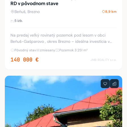
RD v pôvodnom stave
Beňuš, Brezno
8,9 km
5 izb.
Na predaj veľký rovinatý pozemok pod lesom v obci
Beňuš-Gašparovo , okres Brezno – ideálna investícia v
lone prírody, na pozemku 60- ročný rodinný dom v
Pôvodný stav
zmiesany
Pozemok 3 251 m²
pôvodnom stave Hľadáte pokoj, priestor a príle
140 000 €
JMB REALITY s.r.o.