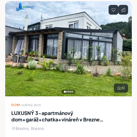
Zoznam nehnuteľností
51
DOM
·
rodinný dom
LUXUSNÝ 3-apartmánový
dom+garáž+chatka+vináreň v Brezne
(novostavby)
Brezno, Brezno