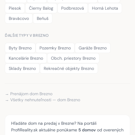
Piesok
Čierny Balog
Podbrezová
Horná Lehota
Braväcovo
Beňuš
ĎALŠIE TYPY V BREZNO
Byty Brezno
Pozemky Brezno
Garáže Brezno
Kancelárie Brezno
Obch. priestory Brezno
Sklady Brezno
Rekreačné objekty Brezno
→ Prenájom dom Brezno
→ Všetky nehnuteľnosti — dom Brezno
Hľadáte dom na predaj v Brezne? Na portáli
ProfiReality.sk aktuálne ponúkame
5 domov
od overených