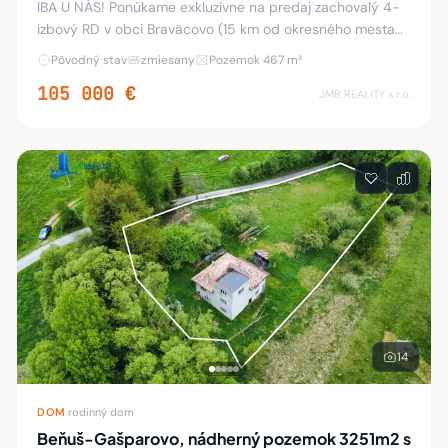
IBA U NÁS! Ponúkame exkluzívne na predaj zachovalý 4-
izbový RD v obci Braväcovo (15 km od okresného mesta
Brezno) v krásnej a pokojnej lokalite v oáze Nízkych Tatier.
Pôvodný stav
zmiesany
Pozemok 467 m²
Dom je postavený na rovinatom poz
105 000 €
JMB REALITY s.r.o.
14
DOM
·
rodinný dom
Beňuš-Gašparovo, nádherný pozemok 3251m2 s