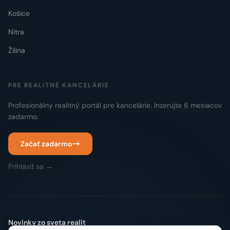
Košice
Nitra
Žilina
PRE REALITNÉ KANCELÁRIE
Profesionálny realitný portál pre kancelárie. Inzerujte 6 mesiacov
zadarmo.
Začať zadarmo
Prihlásiť sa →
Novinky zo sveta realít