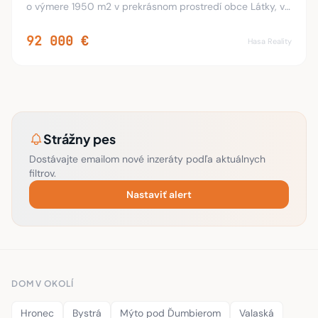
o výmere 1950 m2 v prekrásnom prostredí obce Látky, v
OV a bez tiarch. Rodinný dom je dvojpodlažný, postavený
v roku 1967. Na prízemí sa nachádza ch
92 000 €
Hasa Reality
Strážny pes
Dostávajte emailom nové inzeráty podľa aktuálnych
filtrov.
Nastaviť alert
DOM V OKOLÍ
Hronec
Bystrá
Mýto pod Ďumbierom
Valaská