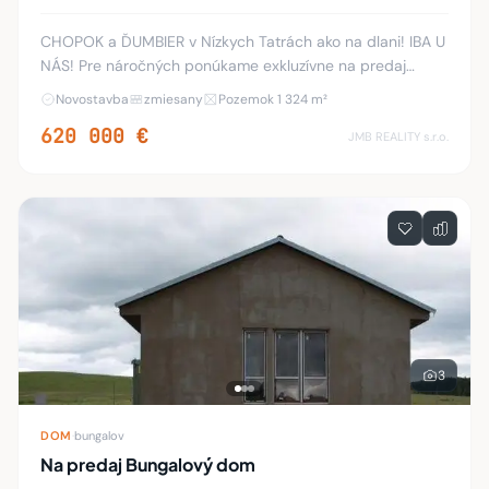
CHOPOK a ĎUMBIER v Nízkych Tatrách ako na dlani! IBA U
NÁS! Pre náročných ponúkame exkluzívne na predaj
luxusný apartmánový dom -novostavbu v talianskom
Novostavba
zmiesany
Pozemok 1 324 m²
štýle, ktorý pozostáva z 3 apartmánov zariaden
620 000 €
JMB REALITY s.r.o.
3
DOM
·
bungalov
Na predaj Bungalový dom