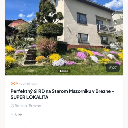
27
DOM
·
rodinný dom
Perfektný 6i RD na Starom Mazorníku v Brezne -
SUPER LOKALITA
Brezno, Brezno
6 izb.