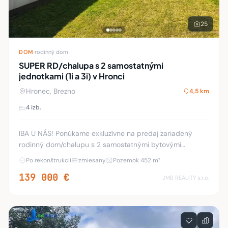
25
DOM
·
rodinný dom
SUPER RD/chalupa s 2 samostatnými
jednotkami (1i a 3i) v Hronci
Hronec, Brezno
4,5 km
4 izb.
IBA U NÁS! Ponúkame exkluzívne na predaj zariadený
rodinný dom/chalupu s 2 samostatnými bytovými
jednotkami v Hronci. 1-izbová časť je novopostavená so
Po rekonštrukcii
zmiesany
Pozemok 452 m²
samostatným vstupom a pozostáva z chodby, kúpeľn
139 000 €
JMB REALITY s.r.o.