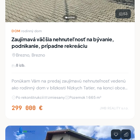
53
DOM
·
rodinný dom
Zaujímavá väčšia nehnuteľnosť na bývanie,
podnikanie, prípadne rekreáciu
Brezno, Brezno
8 izb.
Ponúkam Vám na predaj zaujímavú nehnuteľnosť vedenú
ako rodinný dom v blízkosti Nízkych Tatier, na konci obce
Valaská, časť Piesok, pred obcou Bystrá. Nehnuteľnosť sa
Po rekonštrukcii
zmiesany
Pozemok 1 665 m²
nachádza pri hlavnom ťahu do Nízk
299 000 €
JMB REALITY s.r.o.