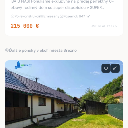
IBA U NÁS! Ponúkame exkluzívne na predaj perfektný 6-
izbový rodinný dom so super dispozíciou v SUPER
LOKALITE na Starom Mazorníku v Brezne. Dom bol
Po rekonštrukcii
zmiesany
Pozemok 647 m²
postavený z kvadry a skolaudovaný v roku 1984. Je vo
215 000 €
JMB REALITY s.r.o.
Ďalšie ponuky v okolí miesta Brezno