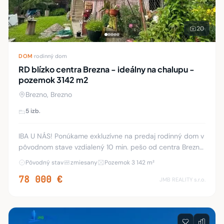
20
DOM
·
rodinný dom
RD blízko centra Brezna - ideálny na chalupu -
pozemok 3142 m2
Brezno, Brezno
5 izb.
IBA U NÁS! Ponúkame exkluzívne na predaj rodinný dom v
pôvodnom stave vzdialený 10 min. pešo od centra Brezna.
Pôvodný dom bol postavený v 30.-tych rokoch a
Pôvodný stav
zmiesany
Pozemok 3 142 m²
prístavba v r. 1980. Rodinný dom s prístavb
78 000 €
JMB REALITY s.r.o.