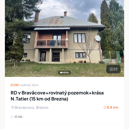
23
DOM
·
rodinný dom
RD v Braväcove+rovinatý pozemok+krása
N.Tatier (15 km od Brezna)
Braväcovo, Brezno
8,8 km
4 izb.