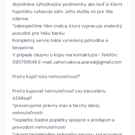
dojednáva výhodnejšie podmienky, ako keď si klient
hypotéku vybavuje sám. Jeho služby sú pre Vás
zdarma
*zabezpečíme Vám znalca, ktorý vypracuje znalecký
posudok pre Vašu banku
Kompletný servis máte vyriešený pohodlne a
bezpečne.
V prípade záujmu o kúpu ma kontaktujte- Telefón:
0911759548 E-mail: zahorcakova.azareal@gmail.com
Prečo kúpiť túto nehnuteľnosť?
Prečo kupovať nehnuteľnosť cez kanceláriu
AZAReal?
*preverujeme právny stav a ťarchy danej
nehnuteľnosti
*neplatíte žiadne poplatky spojené s predajom a
prevodom nehnuteľnosti
*okrem bezplatného právneho servisu, spracovania