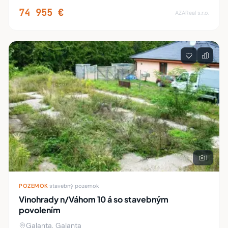
m. GPS- pred pozemok 48.318493°17.4
74 955 €
AZAReal s.r.o.
1
POZEMOK
·
stavebný pozemok
Vinohrady n/Váhom 10 á so stavebným
povolením
Galanta, Galanta