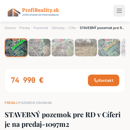
1
/ 8
8 fotiek
Domov
Predaj
Pozemok
Záhrady
Cífer
STAVEBNÝ pozemok pre RD v Cíferi je na predaj-1097m2
74 990 €
Kontakt
·
·
PREDAJ
POZEMOK
ZÁHRADA
STAVEBNÝ pozemok pre RD v Cíferi
je na predaj-1097m2