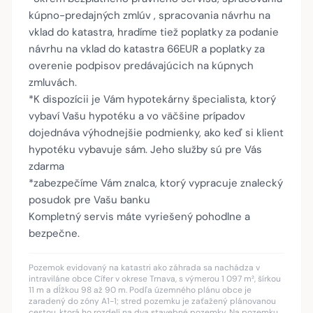
kúpno-predajných zmlúv , spracovania návrhu na
vklad do katastra, hradíme tiež poplatky za podanie
návrhu na vklad do katastra 66EUR a poplatky za
overenie podpisov predávajúcich na kúpnych
zmluvách.
*K dispozícii je Vám hypotekárny špecialista, ktorý
vybaví Vašu hypotéku a vo väčšine prípadov
dojednáva výhodnejšie podmienky, ako keď si klient
hypotéku vybavuje sám. Jeho služby sú pre Vás
zdarma
*zabezpečíme Vám znalca, ktorý vypracuje znalecký
posudok pre Vašu banku
Kompletný servis máte vyriešený pohodlne a
bezpečne.
Pozemok evidovaný na katastri ako záhrada sa nachádza v
intraviláne obce Cífer v okrese Trnava, s výmerou 1 097 m², šírkou
11 m a dĺžkou 98 až 90 m. Podľa územného plánu obce je
zaradený do zóny A1-1; stred pozemku je zaťažený plánovanou
cestou, ktorá ho rozdelí na dva stavebné pozemky. Na pozemku