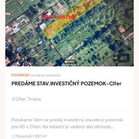
5
POZEMOK
·
stavebný pozemok
PREDÁME STAV.INVESTIČNÝ POZEMOK-Cífer
Cífer, Trnava
Ponúkame Vám na predaj investičný stavebný pozemok
pre RD v Cíferi. Na katastri je vedený ako záhrada.
Výmera pozemku je 1097 m2. Šírka je 11 m. Dĺžka 98 a 90
Pozemok 1 097 m²