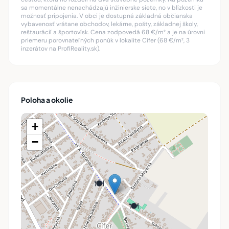
sa momentálne nenachádzajú inžinierske siete, no v blízkosti je
možnosť pripojenia. V obci je dostupná základná občianska
vybavenosť vrátane obchodov, lekárne, pošty, základnej školy,
reštaurácií a športovísk. Cena zodpovedá 68 €/m² a je na úrovni
priemeru porovnateľných ponúk v lokalite Cífer (68 €/m², 3
inzerátov na ProfiReality.sk).
🚂
Poloha a okolie
+
−
🍽️
🍽️