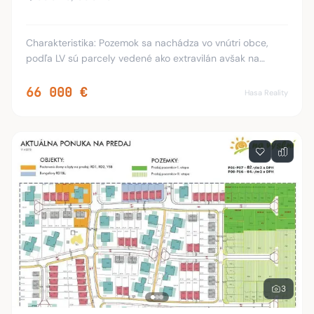
Charakteristika: Pozemok sa nachádza vo vnútri obce,
podľa LV sú parcely vedené ako extravilán avšak na
pozemok je vydané platné stavebné povolenie na stavbu
rodinného domu typu bungalov. Pozemok je p
66 000 €
Hasa Reality
3