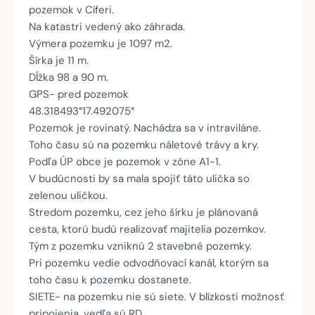
pozemok v Cíferi.
Na katastri vedený ako záhrada.
Výmera pozemku je 1097 m2.
Šírka je 11 m.
Dĺžka 98 a 90 m.
GPS- pred pozemok
48.318493°17.492075°
Pozemok je rovinatý. Nachádza sa v intraviláne.
Toho času sú na pozemku náletové trávy a kry.
Podľa ÚP obce je pozemok v zóne A1-1.
V budúcnosti by sa mala spojiť táto ulička so
zelenou uličkou.
Stredom pozemku, cez jeho šírku je plánovaná
cesta, ktorú budú realizovať majitelia pozemkov.
Tým z pozemku vzniknú 2 stavebné pozemky.
Pri pozemku vedie odvodňovací kanál, ktorým sa
toho času k pozemku dostanete.
SIETE- na pozemku nie sú siete. V blízkosti možnosť
pripojenia, vedľa sú RD.