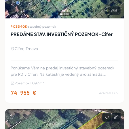
6
POZEMOK
·
stavebný pozemok
PREDÁME STAV.INVESTIČNÝ POZEMOK-Cífer
Cífer, Trnava
Ponúkame Vám na predaj investičný stavebný pozemok
pre RD v Cíferi. Na katastri je vedený ako záhrada.
Výmera pozemku je 1097 m2. Šírka je 11 m. Dĺžka 98 a 90
Pozemok 1 097 m²
m. GPS- pred pozemok 48.318493°17.4
74 955 €
AZAReal s.r.o.