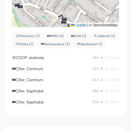
🚌
🚌
💳
🚌
🚌
🛒
📮
Leaflet
|
© OpenStreetMap
💊
🛒
Potraviny (1)
🚌
MHD (4)
🚂
Vlak (1)
💊
Lekáreň (1)
📮
Pošta (1)
🍽️
Reštaurácia (2)
💳
Bankomat (1)
COOP Jednota
🛒
484 m
(7 min)
Cífer, Centrum
🚌
412 m
(6 min)
Cífer, Centrum
🚌
443 m
(6 min)
Cífer, Kaplnská
🚌
556 m
(7 min)
Cífer, Kaplnská
🚌
576 m
(8 min)
Cífer
🚂
755 m
(10 min)
Lekáreň u sv. Michala
💊
650 m
(9 min)