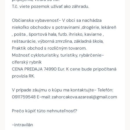
T.č. viete pozemok užívať ako záhradu.
Občianska vybavenosť- V obci sa nachádza
niekoľko obchodov s potravinami ,drogérie, lekáreň
, pošta , športová hala, futb. ihrisko, kaviarne ,
reštaurácie, výborná zmrzlina, základná škola,
Praktik obchod s rozličným tovarom.
Možnosť cykloturistiky, turistiky, rybárčenie-
cíferský rybník
CENA PREDAJA 74990 Eur. K cene bude pripočítaná
provízia RK.
V prípade záujmu o kúpu ma kontaktujte- Telefón:
0911759548 E-mail: zahorcakova.azareal@gmail.com
Prečo kúpiť túto nehnuteľnosť?
-intravilán