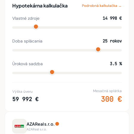
Cífer
📮
488 m
(7 min)
Hypotekárna kalkulačka
Podrobná kalkulačka →
Lipa
🍽️
116 m
(2 min)
Vlastné zdroje
14 998 €
Tenis Café
🍽️
142 m
(2 min)
Bankomat
💳
388 m
(5 min)
Doba splácania
25 rokov
Úroková sadzba
3.5 %
Mesačná splátka
Výška úveru
300 €
59 992 €
AZAReal s.r.o.
AZAReal s.r.o.