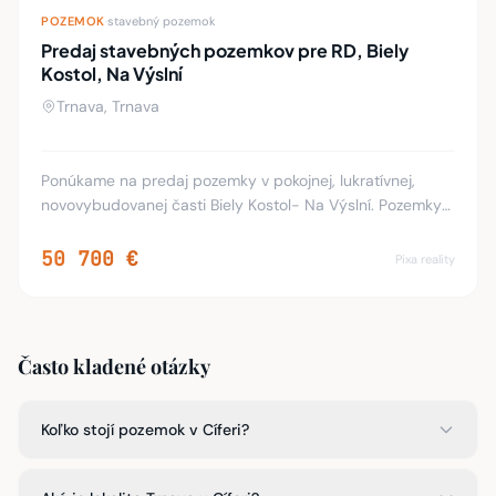
POZEMOK
·
stavebný pozemok
Predaj stavebných pozemkov pre RD, Biely
Kostol, Na Výslní
Trnava, Trnava
Ponúkame na predaj pozemky v pokojnej, lukratívnej,
novovybudovanej časti Biely Kostol- Na Výslní. Pozemky
sú vhodné na výstavbu rodinných domom. Výmery
pozemkov sú v rôznych veľkostiach, s rôznymi ší
50 700 €
Pixa reality
Často kladené otázky
Koľko stojí pozemok v Cíferi?