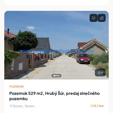
4
POZEMOK
Pozemok 529 m2, Hrubý Šúr, predaj slnečného
pozemku
Senec, Senec
12,7 km