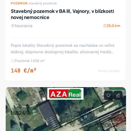
POZEMOK
·
stavebný pozemok
Stavebný pozemok v BA III, Vajnory, v blízkosti
novej nemocnice
Neznáma
25,0 km
Popis lokality Stavebný pozemok sa nachádza vo veľmi
dobrej, dopravne dostupnej lokalite, situovanej medzi
Račou a Vajnormi, ktorá je prístupná ako zo strany m. č.
Pozemok 1 656 m²
Rača, tak aj od diaľnice D1 z vajnor
148 €/m²
Aston Lambert