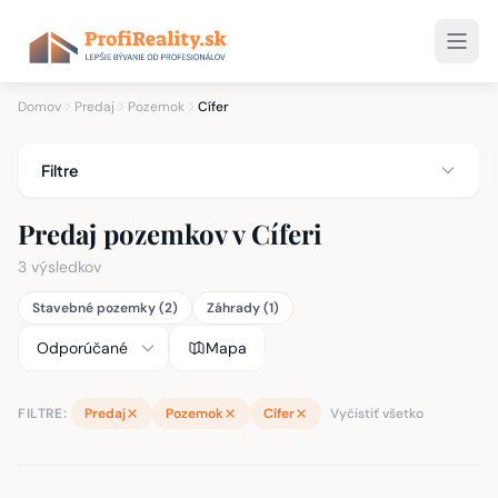
Domov
Predaj
Pozemok
Cífer
Filtre
Predaj pozemkov v Cíferi
3 výsledkov
Stavebné pozemky (2)
Záhrady (1)
Mapa
FILTRE:
Predaj
Pozemok
Cífer
Vyčistiť všetko