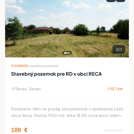
3
POZEMOK
·
stavebný pozemok
Stavebný pozemok pre RD v obci RECA
Senec, Senec
12,7 km
Ponúkame Vám na predaj stav.pozemok v zastavanej časti
obce Reca. Plocha 1700 m2, šírka 18.50 m,na konci mierne
rozšírenie. Na pozemku je voda a elektrina,pri pozemku
plyn.prípojka. Pozemok má výhodnú
100 €
Hasa Reality