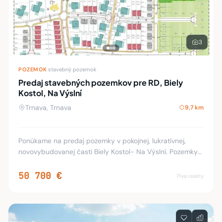
3
POZEMOK
·
stavebný pozemok
Predaj stavebných pozemkov pre RD, Biely
Kostol, Na Výslní
Trnava, Trnava
9,7 km
Ponúkame na predaj pozemky v pokojnej, lukratívnej,
novovybudovanej časti Biely Kostol- Na Výslní. Pozemky
sú vhodné na výstavbu rodinných domom. Výmery
pozemkov sú v rôznych veľkostiach, s rôznymi ší
50 700 €
Pixa reality