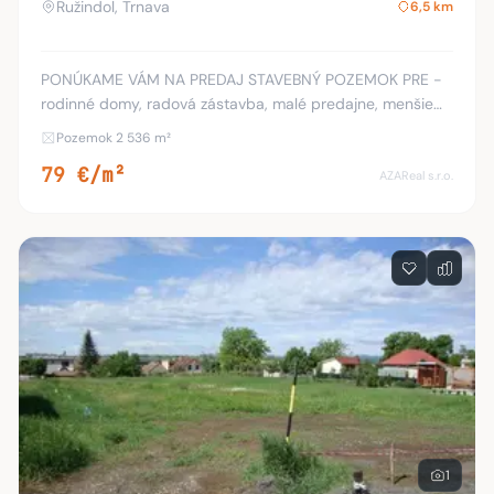
Ružindol, Trnava
6,5 km
PONÚKAME VÁM NA PREDAJ STAVEBNÝ POZEMOK PRE -
rodinné domy, radová zástavba, malé predajne, menšie
ubytovacie zariadenie- podľa UPI. Výmera pozemku je
Pozemok 2 536 m²
2536 mm2. Šírka je 53m2 a dĺžka je jedna strana 43
79 €/m²
AZAReal s.r.o.
1