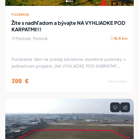
POZEMOK
Žite s nadhľadom a bývajte NA VYHLIADKE POD
KARPATMI!!!
Pezinok, Pezinok
16,8 km
Ponúkame Vám na predaj lukratívne stavebné pozemky v
jedinečnom projekte „NA VYHLIADKE POD KARPATMI".
Lokalita: Poloha pozemkov Vám ponúka exkluzívne bývanie
na úpätí Malých Karpát vo vinárskej obci
300 €
Hasa Reality