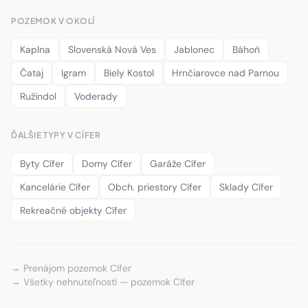
POZEMOK V OKOLÍ
Kaplna
Slovenská Nová Ves
Jablonec
Báhoň
Čataj
Igram
Biely Kostol
Hrnčiarovce nad Parnou
Ružindol
Voderady
ĎALŠIE TYPY V CÍFER
Byty Cífer
Domy Cífer
Garáže Cífer
Kancelárie Cífer
Obch. priestory Cífer
Sklady Cífer
Rekreačné objekty Cífer
→ Prenájom pozemok Cífer
→ Všetky nehnuteľnosti — pozemok Cífer