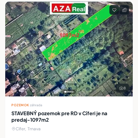
Zoznam nehnuteľností
8
POZEMOK
·
záhrada
STAVEBNÝ pozemok pre RD v Cíferi je na
predaj-1097m2
Cífer, Trnava