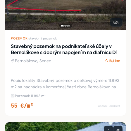
8
POZEMOK
·
stavebný pozemok
Stavebný pozemok na podnikateľské účely v
Bernolákove s dobrým napojením na diaľnicu D1
Bernolákovo, Senec
18,1 km
Popis lokality Stavebný pozemok o celkovej výmere 11.893
m2 sa nachádza v komerčnej časti obce Bernolákovo na
Priemyselnej ulici. Príjazd je zo Seneckej cesty, z križovatky
Pozemok 11 893 m²
Poštová - Priemyselná ul. p
55 €/m²
Aston Lambert