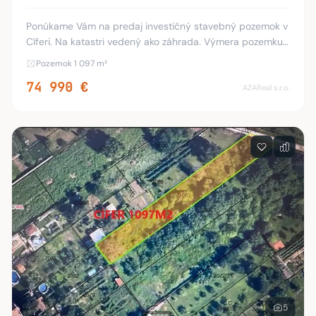
Ponúkame Vám na predaj investičný stavebný pozemok v
Cíferi. Na katastri vedený ako záhrada. Výmera pozemku
je 1097 m2. Šírka je 11 m. Dĺžka 98 a 90 m. GPS- pred
Pozemok 1 097 m²
pozemok 48.318493°17.492075° Pozemok j
74 990 €
AZAReal s.r.o.
5