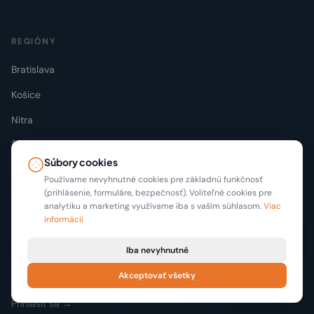
REGIÓNY
Bratislava
Košice
Nitra
Žilina
Súbory cookies
Používame nevyhnutné cookies pre základnú funkčnosť
(prihlásenie, formuláre, bezpečnosť). Voliteľné cookies pre
PRE REALITNÉ KANCELÁRIE
analytiku a marketing využívame iba s vaším súhlasom.
Viac
informácií
Profesionálny realitný portál pre kancelárie. Inzerujte 6 mesiacov
zadarmo.
Iba nevyhnutné
Začať zadarmo
Akceptovať všetky
Prihlásiť sa →