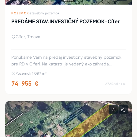
POZEMOK
·
stavebný pozemok
PREDÁME STAV.INVESTIČNÝ POZEMOK-Cífer
Cífer, Trnava
Ponúkame Vám na predaj investičný stavebný pozemok
pre RD v Cíferi. Na katastri je vedený ako záhrada.
Výmera pozemku je 1097 m2. Šírka je 11 m. Dĺžka 98 a 90
Pozemok 1 097 m²
m. GPS- pred pozemok 48.318493°17.4
74 955 €
AZAReal s.r.o.