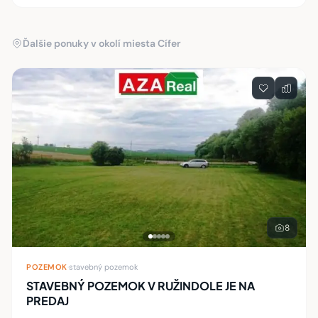
Ďalšie ponuky v okolí miesta Cífer
8
POZEMOK
·
stavebný pozemok
STAVEBNÝ POZEMOK V RUŽINDOLE JE NA
PREDAJ