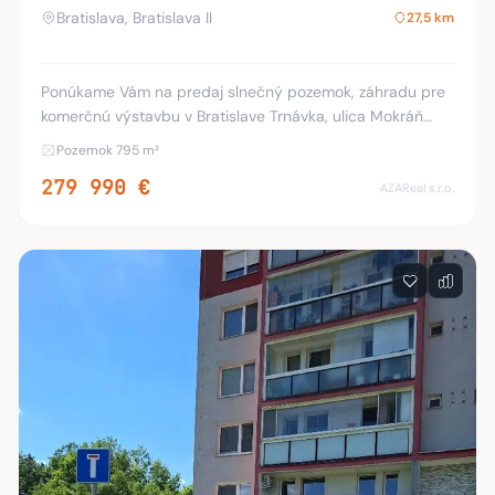
Bratislava, Bratislava II
27,5 km
Ponúkame Vám na predaj slnečný pozemok, záhradu pre
komerčnú výstavbu v Bratislave Trnávka, ulica Mokráň
Záhon. Pozemok je udržiavaná záhrada s výmerou 795m2.
Pozemok 795 m²
Na pozemku je chata so súpis. číslom. K p
279 990 €
AZAReal s.r.o.