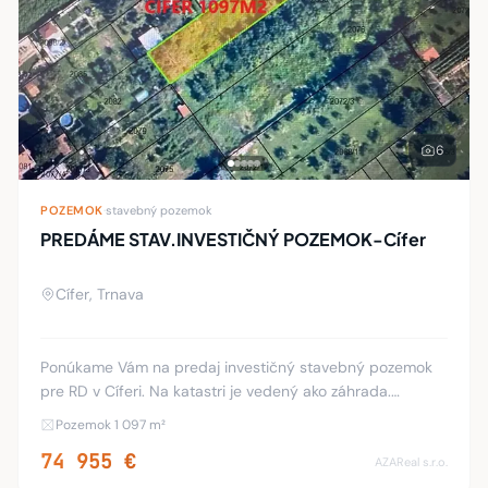
6
POZEMOK
·
stavebný pozemok
PREDÁME STAV.INVESTIČNÝ POZEMOK-Cífer
Cífer, Trnava
Ponúkame Vám na predaj investičný stavebný pozemok
pre RD v Cíferi. Na katastri je vedený ako záhrada.
Výmera pozemku je 1097 m2. Šírka je 11 m. Dĺžka 98 a 90
Pozemok 1 097 m²
m. GPS- pred pozemok 48.318493°17.4
74 955 €
AZAReal s.r.o.