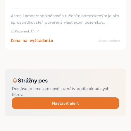
Aston Lambert spoločnosť s ručením obmedzeným je ako
sprostredkovateľ, poverená vlastníkom pozemkov
nachádzajúcich sa v blízkosti bytových domov na ul. Úžiny
Pozemok 17 m²
1 a 3 predajom týchto parciel (označené če
Cena na vyžiadanie
Aston Lambert
Strážny pes
Dostávajte emailom nové inzeráty podľa aktuálnych
filtrov.
Nastaviť alert