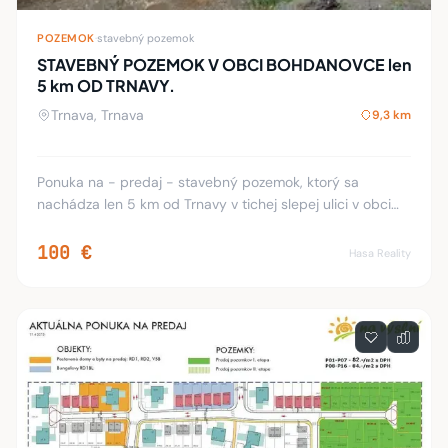
POZEMOK
·
stavebný pozemok
STAVEBNÝ POZEMOK V OBCI BOHDANOVCE len
5 km OD TRNAVY.
Trnava, Trnava
9,3 km
Ponuka na - predaj - stavebný pozemok, ktorý sa
nachádza len 5 km od Trnavy v tichej slepej ulici v obci
Bohdanovce. Daný pozemok je o celkovej výmere 897 m2.
Šírka pozemku 16,13 m a dĺžka 67,44 m. Na
100 €
Hasa Reality