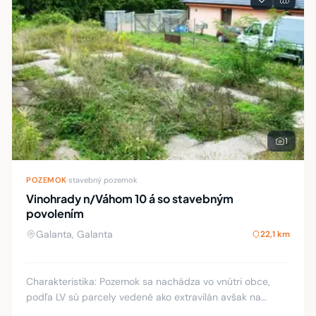
1
POZEMOK
·
stavebný pozemok
Vinohrady n/Váhom 10 á so stavebným
povolením
Galanta, Galanta
22,1 km
Charakteristika: Pozemok sa nachádza vo vnútri obce,
podľa LV sú parcely vedené ako extravilán avšak na
pozemok je vydané platné stavebné povolenie na stavbu