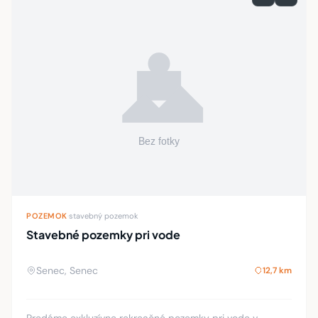
POZEMOK
·
stavebný pozemok
Stavebné pozemky pri vode
Senec, Senec
12,7 km
Predáme exkluzívne rekreačné pozemky pri vode v