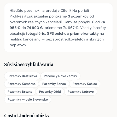
Hľadáte pozemok na predaj v Cíferi? Na portáli
ProfiReality.sk aktuálne ponúkame
3 pozemkov
od
overených realitných kancelárií. Ceny sa pohybujú od
74
955 €
do
74 990 €
, priemerne 74 967 €. Všetky inzeráty
obsahujú
fotogalériu, GPS polohu a priame kontakty
na
realitnú kanceláriu — bez sprostredkovateľov a skrytých
poplatkov.
Súvisiace vyhľadávania
Pozemky Bratislava
Pozemky Nové Zámky
Pozemky Komárno
Pozemky Senec
Pozemky Košice
Pozemky Brezno
Pozemky Obid
Pozemky Štúrovo
Pozemky — celé Slovensko
Často kladené otázky