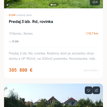
4
DOM
·
rodinný dom
Predaj 3 izb. Rd, rovinka
Senec, Senec
12,7 km
3 izb.
Predaj 3 izb. Rd, rovinka. Rodinný dom je súčasťou dvoj-
domu s UP 110m2, na 334m2 pozemku. Novostavba. nízko
energetický drevo dom, izolácia minerálna vlna,
opláštenie OSB dosky. bola skolaudovaná v r
305 800 €
Hasa Reality