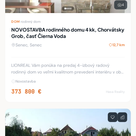
4
DOM
·
rodinný dom
NOVOSTAVBA rodinného domu 4 kk, Chorvátsky
Grob, časť Čierna Voda
Senec, Senec
12,7 km
LIONREAL Vám ponúka na predaj 4-izbový radový
rodinný dom vo veľmi kvalitnom prevedení interiéru v obci
Chorvátsky Grob, časť Čierna Voda. Dom je dvojpodlažný,
Novostavba
novostavba kolaudovaná v r. 2009. Pozemo
373 800 €
Hasa Reality