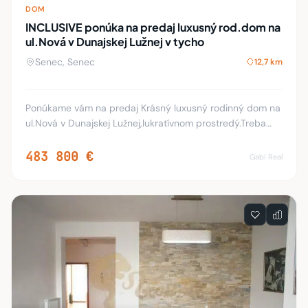
DOM
INCLUSIVE ponúka na predaj luxusný rod.dom na
ul.Nová v Dunajskej Lužnej v tycho
Senec, Senec
12,7 km
Ponúkame vám na predaj Krásný luxusný rodinný dom na
ul.Nová v Dunajskej Lužnej,lukratívnom prostredý.Treba
vidiet!!! Plocha: úžitková 145m2, pozemku 165m2. Podlaha:
plávajúca, dlažba. Steny: stierky
483 800 €
Gabi Real