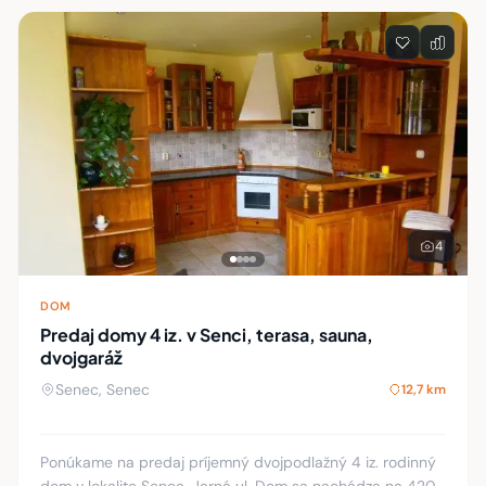
4
DOM
Predaj domy 4 iz. v Senci, terasa, sauna,
dvojgaráž
Senec, Senec
12,7 km
Ponúkame na predaj príjemný dvojpodlažný 4 iz. rodinný