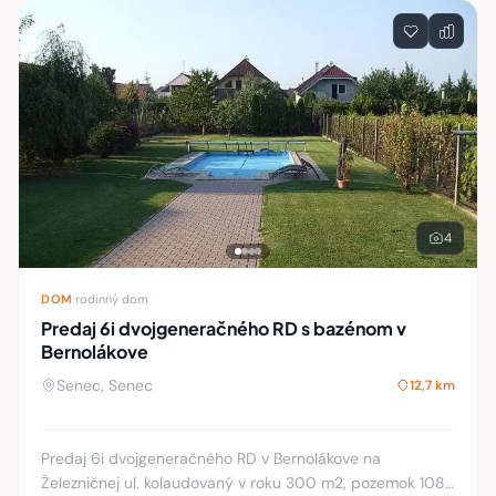
4
DOM
·
rodinný dom
Predaj 6i dvojgeneračného RD s bazénom v
Bernolákove
Senec, Senec
12,7 km
Predaj 6i dvojgeneračného RD v Bernolákove na
Železničnej ul. kolaudovaný v roku 300 m2, pozemok 1085