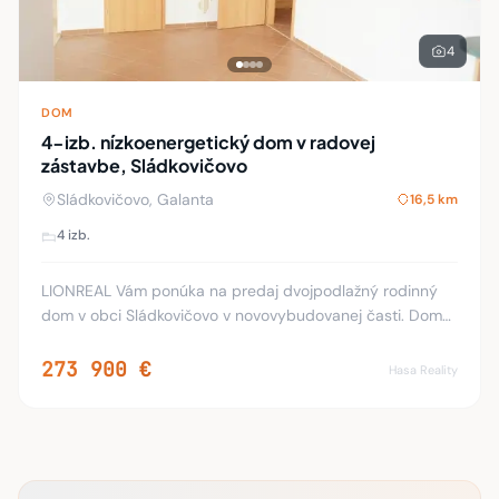
4
DOM
4-izb. nízkoenergetický dom v radovej
zástavbe, Sládkovičovo
Sládkovičovo, Galanta
16,5 km
4 izb.
LIONREAL Vám ponúka na predaj dvojpodlažný rodinný
dom v obci Sládkovičovo v novovybudovanej časti. Dom
je postavený v radovej zástavbe kde je 8 rodinných
domov (2008). Pozemok je 230 m2, úžitková plo
273 900 €
Hasa Reality