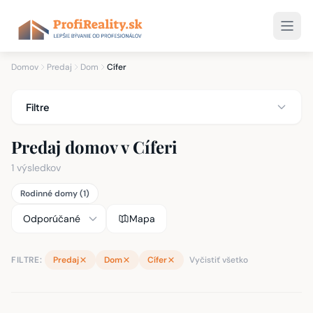
Domov
Predaj
Dom
Cífer
Filtre
Predaj domov v Cíferi
1 výsledkov
Rodinné domy (1)
Mapa
FILTRE:
Predaj
Dom
Cífer
Vyčistiť všetko