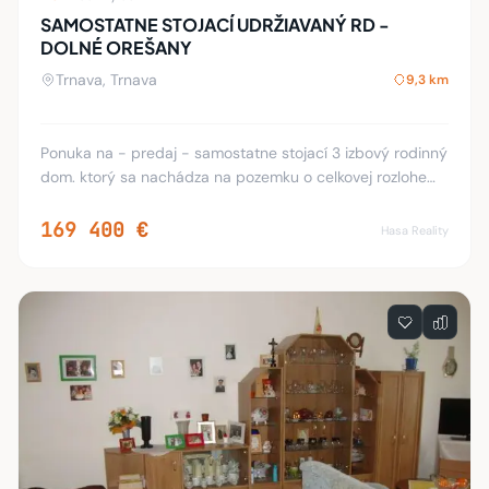
SAMOSTATNE STOJACÍ UDRŽIAVANÝ RD -
DOLNÉ OREŠANY
Trnava, Trnava
9,3 km
Ponuka na - predaj - samostatne stojací 3 izbový rodinný
dom. ktorý sa nachádza na pozemku o celkovej rozlohe
1423 m2 v tichej časti obce Dolné Orešany. Daný dom
pozostáva. vstupná chodba, kuchyňa, iz
169 400 €
Hasa Reality