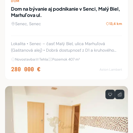
DOM
Dom na bývanie aj podnikanie v Senci, Malý Biel,
Marhuľova ul.
Senec, Senec
13,4 km
Lokalita • Senec – časť Malý Biel, ulica Marhuľová
(Gaštanová alej) • Dobrá dostupnosť z D1 a kruhového
objazdu (smer Veľký Biel) • Okolie: nová zástavba
Novostavba
Tehla
Pozemok 407 m²
rodinných domov, občianska vybavenosť ________
280 000 €
Aston Lambert