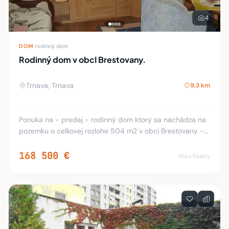
4
DOM
·
rodinný dom
Rodinný dom v obcI Brestovany.
Trnava, Trnava
9,3 km
Ponuka na - predaj - rodinný dom ktorý sa nachádza na
pozemku o celkovej rozlohe 504 m2 v obci Brestovany -
Horné Lovčice. Daný dom pozostáva: vstupná chodba,
priestranná kuchyňa, 2x izba, kúpeľňa s W
168 500 €
Hasa Reality