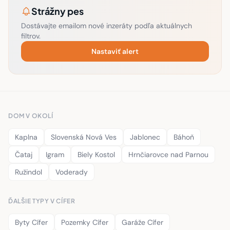
Strážny pes
Dostávajte emailom nové inzeráty podľa aktuálnych
filtrov.
Nastaviť alert
DOM V OKOLÍ
Kaplna
Slovenská Nová Ves
Jablonec
Báhoň
Čataj
Igram
Biely Kostol
Hrnčiarovce nad Parnou
Ružindol
Voderady
ĎALŠIE TYPY V CÍFER
Byty Cífer
Pozemky Cífer
Garáže Cífer