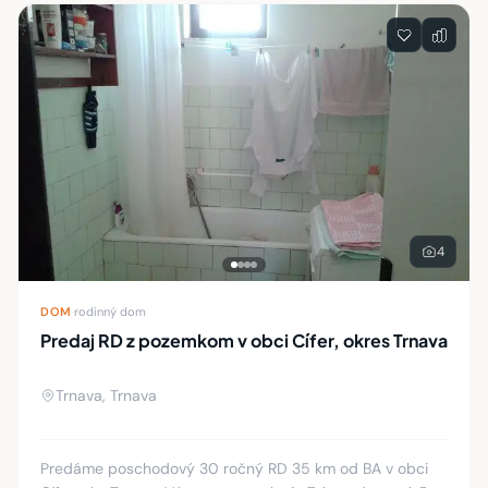
Zoznam nehnuteľností
4
DOM
·
rodinný dom
Predaj RD z pozemkom v obci Cífer, okres Trnava
Trnava, Trnava
Predáme poschodový 30 ročný RD 35 km od BA v obci