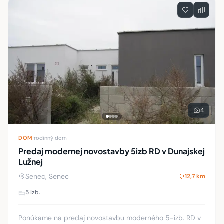
4
DOM
·
rodinný dom
Predaj modernej novostavby 5izb RD v Dunajskej
Lužnej
Senec, Senec
12,7 km
5 izb.
Ponúkame na predaj novostavbu moderného 5-izb. RD v