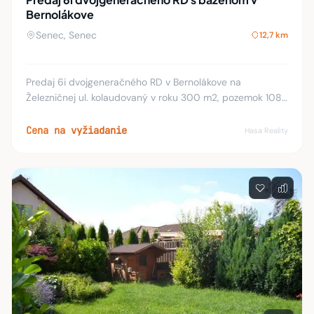
Bernolákove
Senec, Senec
12,7 km
Predaj 6i dvojgeneračného RD v Bernolákove na
Železničnej ul. kolaudovaný v roku 300 m2, pozemok 1085
m2, všetky IS, krb, studňa, bazén, kryté garáž. státie pre
dve autá. Dom pozostáva z dvoch samosta
Cena na vyžiadanie
Hasa Reality