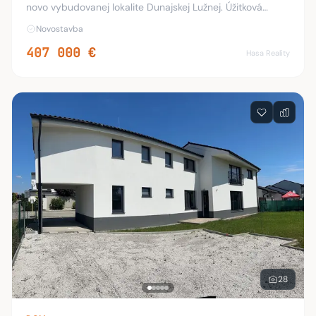
novo vybudovanej lokalite Dunajskej Lužnej. Úžitková
plocha domu je 205 m2, pozemok 6á, všetky IS,
Novostavba
podlahové kúrenie v celom dome, 2x WC a 2x kúpeľň
407 000 €
Hasa Reality
28