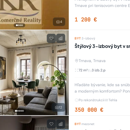
Trnave pri tenisovom centre 
ako obchodný priestor. Dispi
1 200 €
4
BYT
·
3-izbový
Štýlový 3-izbový byt v sr
Trnava, Trnava
72 m²
3 izb.
2.p
Hľadáte bývanie, kde sa snú
a moderným komfortom? Ponú
bytovom dome, ktorý vám po
Po rekonštrukcii
Tehla
12
350 000 €
BYT
·
mezonet