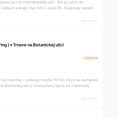
ový byt na Františkánskej ulici. Byt je voľný od
vrátane energii. Viac info v našej RK. Záujemca neplatí
Hasa Reality
ing ) v Trnave na Botanickej ulici
23,0 km
ý byt bauring o ceľkovej rozlohe 70 m2, ktorý sa nachádza
Botanickej ulici v Trnave.Daný byt je po čiastočnej
omplet
Hasa Reality