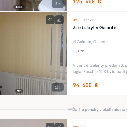
125 400 €
4
BYT
·
3-izbový
3. izb. byt v Galante
Galanta, Galanta
3 izb.
V centre Galanty predám 3. iz
logia. Posch. 3/3. K bytu patrí 
94 600 €
2
Ďalšie ponuky v okolí miesta