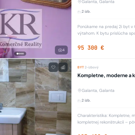
Galanta, Galanta
2 izb.
Ponúkame na predaj 2i byt v
výtahom. K bytu prislúcha sp
zariadenie ako je na foto plu
95 300 €
4
BYT
·
2-izbový
Kompletne, moderne a kv
Galanta, Galanta
2 izb.
Charakteristika: Kompletne, m
kompletnej rekonštrukcií – p
horizontálnymi interiérovými ž