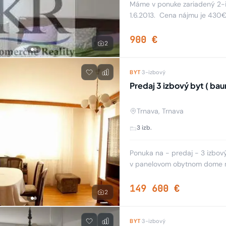
Máme v ponuke zariadený 2-izb
1.6.2013. Cena nájmu je 430€ 
províziu.
900 €
2
BYT
·
3-izbový
Predaj 3 izbový byt ( baur
Trnava, Trnava
3 izb.
Ponuka na - predaj - 3 izbov
v panelovom obytnom dome na 
rekonštrukcii a predáva sa k
149 600 €
2
BYT
·
3-izbový