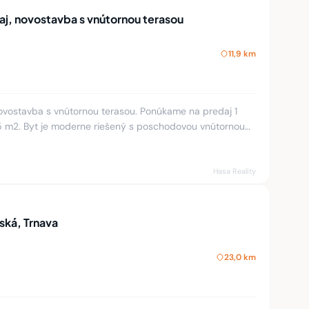
daj, novostavba s vnútornou terasou
11,9 km
 novostavba s vnútornou terasou. Ponúkame na predaj 1
 55 m2. Byt je moderne riešený s poschodovou vnútornou
onkajšo
Hasa Reality
ská, Trnava
23,0 km