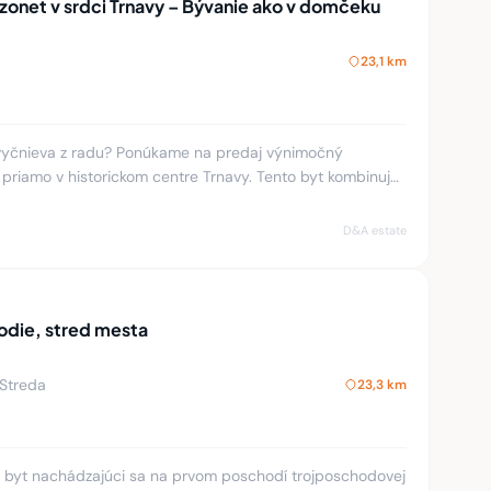
onet v srdci Trnavy – Bývanie ako v domčeku
23,1 km
 vyčnieva z radu? Ponúkame na predaj výnimočný
, priamo v historickom centre Trnavy. Tento byt kombinuje
ocitom súkr
D&A estate
odie, stred mesta
 Streda
23,3 km
ý byt nachádzajúci sa na prvom poschodí trojposchodovej