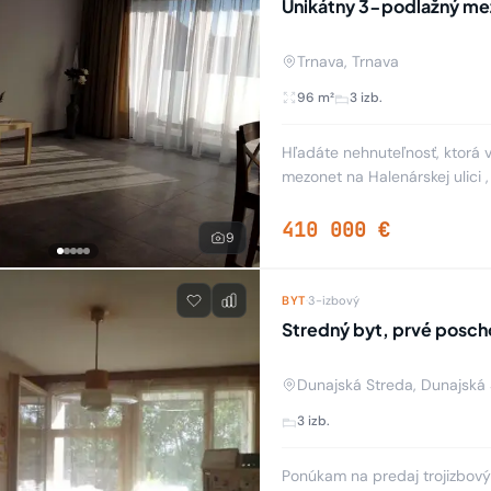
Unikátny 3-podlažný mez
Trnava, Trnava
96 m²
3 izb.
Hľadáte nehnuteľnosť, ktorá
mezonet na Halenárskej ulici 
komfort mestského života s p
410 000 €
9
BYT
·
3-izbový
Stredný byt, prvé posch
Dunajská Streda, Dunajská
3 izb.
Ponúkam na predaj trojizbov