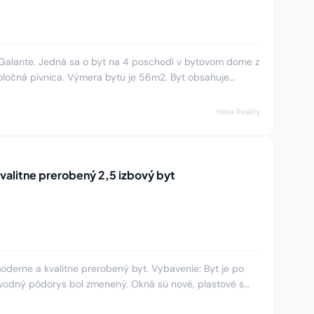
 Galante. Jedná sa o byt na 4 poschodí v bytovom dome z
oločná pivnica. Výmera bytu je 56m2. Byt obsahuje
s komora a
Hasa Reality
alitne prerobený 2,5 izbový byt
oderne a kvalitne prerobený byt. Vybavenie: Byt je po
ôvodný pôdorys bol zmenený. Okná sú nové, plastové s
alúzia