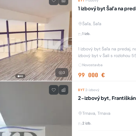
BYT
·
1-izbový
1 izbový byt Šaľa na pre
Šaľa, Šaľa
1 izb.
1 izbový byt Šaľa na predaj,
izbový byt v Šali s rozlohou
terasou s rozlohou 22 m2 a v
Novostavba
3
99 000 €
BYT
·
2-izbový
2-izbový byt, Františkán
Trnava, Trnava
2 izb.