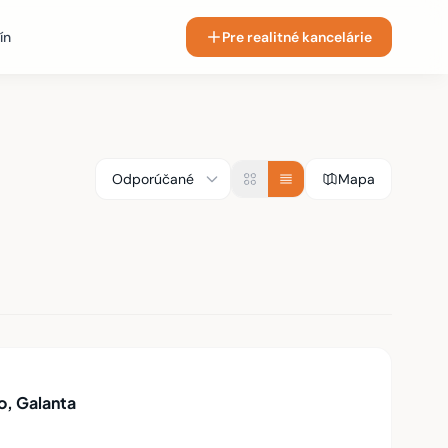
ín
Pre realitné kancelárie
Mapa
o, Galanta