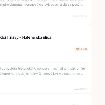
Empire.Vstupná miestnosť je s výkladom a dá sa použiť
zične pozos
Hasa Reality
dci Trnavy – Halenárska ulica
23,1 km
bi atmosféra historického centra s maximálnym súkromím
kame na predaj slnečný 3-izbový byt v uzatvorenom
skytne pokojné ú
D&A estate