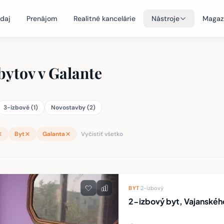
daj
Prenájom
Realitné kancelárie
Nástroje
Magaz
bytov v Galante
3-izbové (1)
Novostavby (2)
Byt
Galanta
Vyčistiť všetko
teľností
BYT
·
2-izbový
2-izbový byt, Vajanskéh