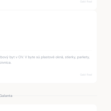
Gabi Real
bový byt v OV. V byte sú plastové okná, stierky, parkety,
pivnica.
Gabi Real
 Galanta