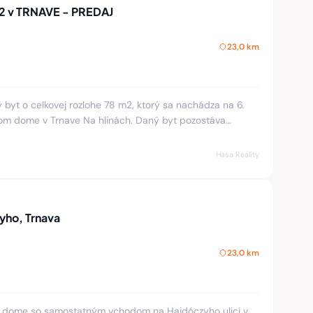
m2 v TRNAVE - PREDAJ
23,0 km
 byt o celkovej rozlohe 78 m2, ktorý sa nachádza na 6.
m dome v Trnave Na hlinách. Daný byt pozostáva
vacia izba, sp
Hasa Reality
yho, Trnava
23,0 km
d.dome so samostatným vchodom na Hajdóczyho ulici v