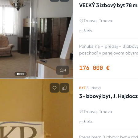
VEĽKÝ 3 izbový byt 78 
Trnava, Trnava
3 izb.
Ponuka na - predaj - 3 izbový
poschodí v panelovom obytno
vstupná chodba, kuchyňa, obý
176 000 €
4
BYT
·
3-izbový
3-izbový byt, J. Hajdocz
Trnava, Trnava
3 izb.
Prenajmem 3 izbový byt v ro