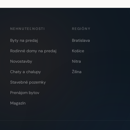
NEHNUTEĽNOSTI
REGIÓNY
Byty na predaj
Bratislava
Rodinné domy na predaj
Košice
Novostavby
Nitra
Chaty a chalupy
Žilina
Stavebné pozemky
Prenájom bytov
Magazín