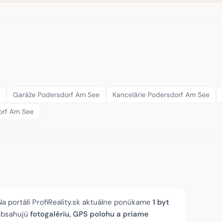
Garáže Podersdorf Am See
Kancelárie Podersdorf Am See
orf Am See
a portáli ProfiReality.sk aktuálne ponúkame
1 byt
 obsahujú
fotogalériu, GPS polohu a priame