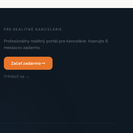
PRE REALITNÉ KANCELÁRIE
Profesionálny realitný portál pre kancelárie. Inzerujte 6
mesiacov zadarmo.
Začať zadarmo
Prihlásiť sa →