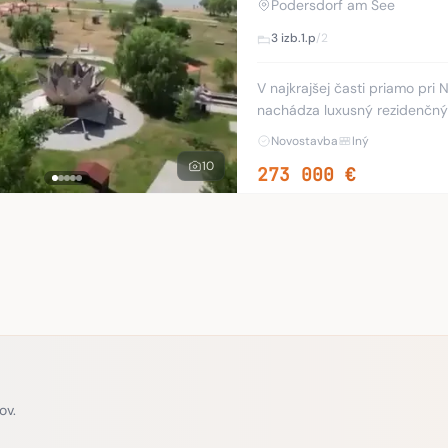
Podersdorf am See
3 izb.
1.p
/2
V najkrajšej časti priamo pri Neziderskom jazere v obci Podersdorf am See sa
nachádza luxusný rezidenčný 
novostavby vrátane strešnýc
Novostavba
Iný
10
273 000 €
ov.