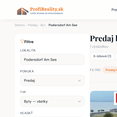
Pre
Domov
Predaj
Byt
Podersdorf Am See
Predaj
Filtre
1 výsledkov
LOKALITA
3-izbové (1)
FILTRE:
Predaj
PONUKA
TYP
Zoznam nehnu
HĽADAŤ