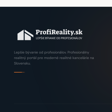
Lepšie bývanie od profesionálov. Profesionálny
realitný portál pre moderné realitné kancelárie na
Slovensku.