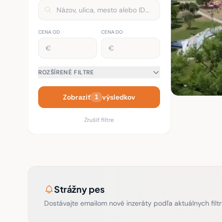
CENA OD
CENA DO
ROZŠÍRENÉ FILTRE
Zobraziť
výsledkov
1
Zrušiť filtre
Strážny pes
Dostávajte emailom nové inzeráty podľa aktuálnych filtr