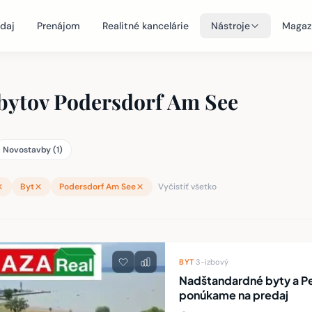
daj
Prenájom
Realitné kancelárie
Nástroje
Magaz
 bytov Podersdorf Am See
Novostavby (1)
Byt
Podersdorf Am See
Vyčistiť všetko
teľností
BYT
·
3-izbový
Nadštandardné byty a Pe
ponúkame na predaj