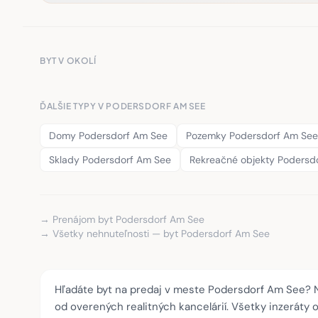
BYT V OKOLÍ
ĎALŠIE TYPY V PODERSDORF AM SEE
Domy Podersdorf Am See
Pozemky Podersdorf Am See
Sklady Podersdorf Am See
Rekreačné objekty Podersd
→ Prenájom byt Podersdorf Am See
→ Všetky nehnuteľnosti — byt Podersdorf Am See
Hľadáte byt na predaj v meste Podersdorf Am See? N
od overených realitných kancelárií. Všetky inzeráty