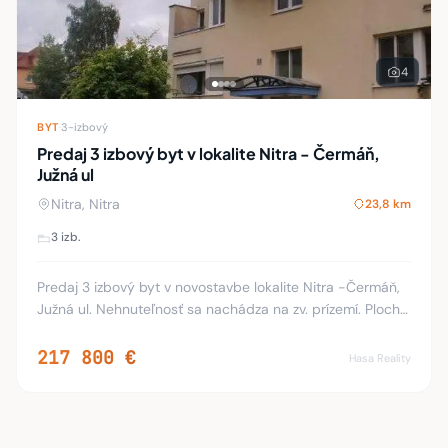
4
BYT
·
3-izbový
Predaj 3 izbový byt v lokalite Nitra - Čermáň,
Južná ul
Nitra, Nitra
23,8 km
3 izb.
Predaj 3 izbový byt v novostavbe lokalite Nitra -Čermáň,
Južná ul. Nehnuteľnosť sa nachádza na zv. prízemí. Plocha
danej nehnuteľnosti je 76 m2. K bytu patria 2 balkón a
pivnica. Byt je v OV. Byt má v
217 800 €
Hasa Reality