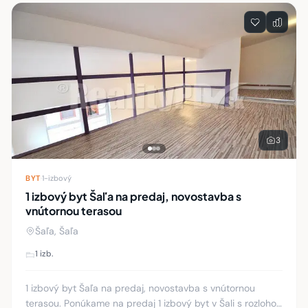
Zoznam nehnuteľností
3
BYT
·
1-izbový
1 izbový byt Šaľa na predaj, novostavba s
vnútornou terasou
Šaľa, Šaľa
1 izb.
1 izbový byt Šaľa na predaj, novostavba s vnútornou
terasou. Ponúkame na predaj 1 izbový byt v Šali s rozlohou