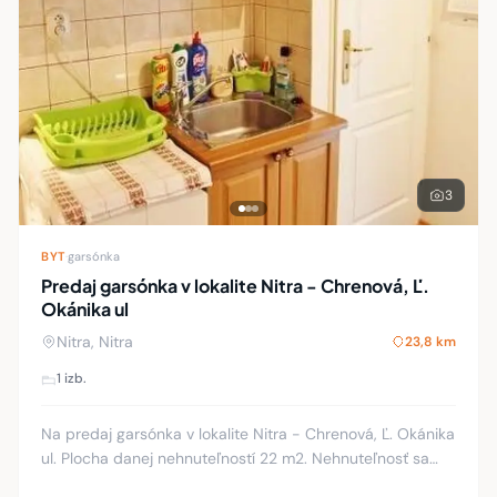
3
BYT
·
garsónka
Predaj garsónka v lokalite Nitra - Chrenová, Ľ.
Okánika ul
Nitra, Nitra
23,8 km
1 izb.
Na predaj garsónka v lokalite Nitra - Chrenová, Ľ. Okánika
ul. Plocha danej nehnuteľností 22 m2. Nehnuteľnosť sa
nachádza na 3 poschodí z 12. K bytu patrí pivnica. Byt je v