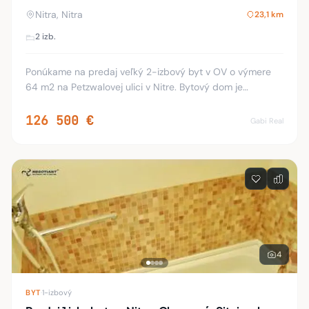
Nitra, Nitra
23,1 km
2 izb.
Ponúkame na predaj veľký 2-izbový byt v OV o výmere
64 m2 na Petzwalovej ulici v Nitre. Bytový dom je
zateplený. V byte sú plastové okná, murovaná kúpeľňa s
vaňou, nové rozvody a elektroinštalácia, be
126 500 €
Gabi Real
4
BYT
·
1-izbový