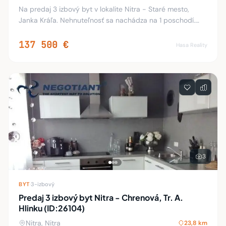
Na predaj 3 izbový byt v lokalite Nitra - Staré mesto,
Janka Kráľa. Nehnuteľnosť sa nachádza na 1 poschodí.
Plocha danej nehnuteľnosti je 61 m2. K bytu patrí balkón.
Byt je v pôvodnom stave. Dispozíci
137 500 €
Hasa Reality
3
BYT
·
3-izbový
Predaj 3 izbový byt Nitra - Chrenová, Tr. A.
Hlinku (ID:26104)
Nitra, Nitra
23,8 km