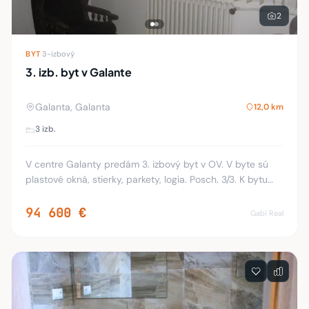
2
BYT
·
3-izbový
3. izb. byt v Galante
Galanta, Galanta
12,0 km
3 izb.
V centre Galanty predám 3. izbový byt v OV. V byte sú
plastové okná, stierky, parkety, logia. Posch. 3/3. K bytu
patrí pivnica.
94 600 €
Gabi Real