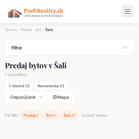
Domov
Predaj
Byt
Šaľa
Filtre
Predaj bytov v Šali
1 výsledkov
1-izbové (1)
Novostavby (1)
Mapa
FILTRE:
Predaj
Byt
Šaľa
Vyčistiť všetko