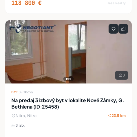
118 800 €
Hasa Reality
3
BYT
·
3-izbový
Na predaj 3 izbový byt v lokalite Nové Zámky, G.
Bethlena (ID:25458)
Nitra, Nitra
23,8 km
3 izb.