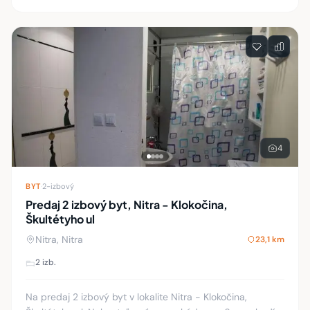
4
BYT
·
2-izbový
Predaj 2 izbový byt, Nitra - Klokočina,
Škultétyho ul
Nitra, Nitra
23,1 km
2 izb.
Na predaj 2 izbový byt v lokalite Nitra - Klokočina,