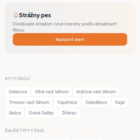
Strážny pes
Dostávajte emailom nové inzeráty podľa aktuálnych
filtrov.
Nastaviť alert
BYT V OKOLÍ
Diakovce
Dlhá nad Váhom
Kráľová nad Váhom
Trnovec nad Váhom
Topoľnica
Tešedíkovo
Kajal
Selice
Dolné Saliby
Žihárec
ĎALŠIE TYPY V ŠAĽA