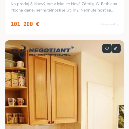
Na predaj 3 izbový byt v lokalite Nové Zámky, G. Bethlena.
Plocha danej nehnuteľnosti je 65 m2. Nehnuteľnosť sa
nachádza na vyvýšenom prízemí. Byt je po čiastočnej
rekonštrukcii: plastové okná, plávaj
101 200 €
Hasa Reality