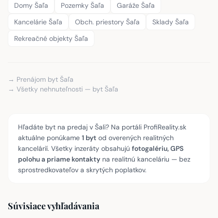
Domy Šaľa
Pozemky Šaľa
Garáže Šaľa
Kancelárie Šaľa
Obch. priestory Šaľa
Sklady Šaľa
Rekreačné objekty Šaľa
→ Prenájom byt Šaľa
→ Všetky nehnuteľnosti — byt Šaľa
Hľadáte byt na predaj v Šali? Na portáli ProfiReality.sk
aktuálne ponúkame
1 byt
od overených realitných
kancelárií. Všetky inzeráty obsahujú
fotogalériu, GPS
polohu a priame kontakty
na realitnú kanceláriu — bez
sprostredkovateľov a skrytých poplatkov.
Súvisiace vyhľadávania