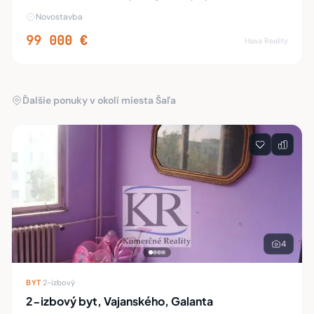
55 m2. Byt je moderne riešený s poschodovou vnútornou
Novostavba
terasou s rozlohou 22 m2 a vonkajšo
99 000 €
Hasa Reality
Ďalšie ponuky v okolí miesta Šaľa
4
BYT
·
2-izbový
2-izbový byt, Vajanského, Galanta