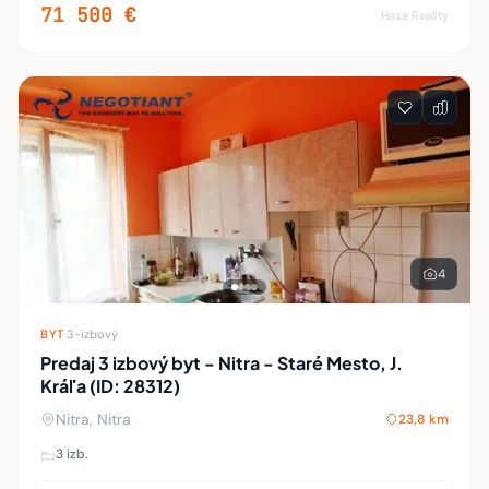
OV. Byt je o čiastočnej rek
71 500 €
Hasa Reality
4
BYT
·
3-izbový
Predaj 3 izbový byt - Nitra - Staré Mesto, J.
Kráľa (ID: 28312)
Nitra, Nitra
23,8 km
3 izb.