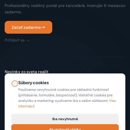
Profesionálny realitný portál pre kancelárie. Inzerujte 6 mesiacov
zadarmo.
Začať zadarmo
Prihlásiť sa →
Novinky zo sveta realít
Žiadny spam. Len nové inzeráty a tipy, max 2x mesačne.
Súbory cookies
Odoberať
Používame nevyhnutné cookies pre základnú funkčnosť
(prihlásenie, formuláre, bezpečnosť). Voliteľné cookies pre
analytiku a marketing využívame iba s vaším súhlasom.
Viac
informácií
Iba nevyhnutné
Akceptovať všetky