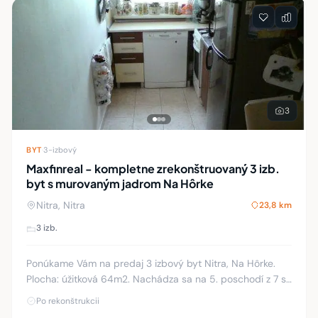
3
BYT
·
3-izbový
Maxfinreal - kompletne zrekonštruovaný 3 izb.
byt s murovaným jadrom Na Hôrke
Nitra, Nitra
23,8 km
3 izb.
Ponúkame Vám na predaj 3 izbový byt Nitra, Na Hôrke.
Plocha: úžitková 64m2. Nachádza sa na 5. poschodí z 7 s
výťahom. Podlaha: plávajúca, dlažba. Steny: stierky. Okná:
Po rekonštrukcii
plastové. Vybavenie kúpeľne: spr