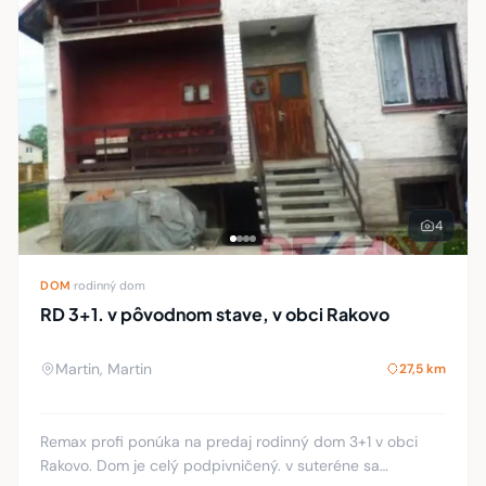
4
DOM
·
rodinný dom
RD 3+1. v pôvodnom stave, v obci Rakovo
Martin, Martin
27,5 km
Remax profi ponúka na predaj rodinný dom 3+1 v obci
Rakovo. Dom je celý podpivničený. v suteréne sa