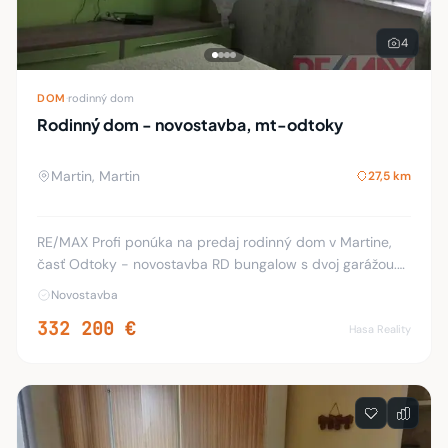
4
DOM
·
rodinný dom
Rodinný dom - novostavba, mt-odtoky
Martin, Martin
27,5 km
RE/MAX Profi ponúka na predaj rodinný dom v Martine,
časť Odtoky - novostavba RD bungalow s dvoj garážou.
Rodinný dom je murovaný jednopodlažný postavený na
Novostavba
pozemku 607 m2, zastavaná plocha 213 m2, st
332 200 €
Hasa Reality