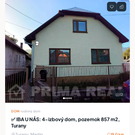
12
DOM
·
rodinný dom
✅ IBA U NÁS: 4-izbový dom, pozemok 857 m2,
Turany
Turany, Martin
19,0 km