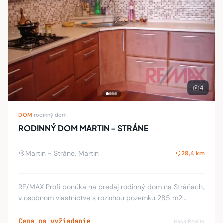
4
DOM
·
rodinný dom
RODINNÝ DOM MARTIN - STRÁNE
Martin - Stráne, Martin
29,4 km
RE/MAX Profi ponúka na predaj rodinný dom na Stráňach,
v osobnom vlastníctve s rozlohou pozemku 285 m2.
Rodinný dom je po kompletnej rekonštrukcii v roku 2012.
Je vybudovaný v radovej zástavbe. Dom je
Cena na vyžiadanie
Hasa Reality