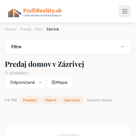
Domov
Predaj
Dom
Zázrivá
Filtre
Predaj domov v Zázrivej
0 výsledkov
Mapa
FILTRE:
Predaj
Dom
Zázrivá
Vyčistiť všetko