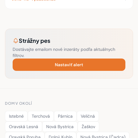
Strážny pes
Dostávajte emailom nové inzeráty podľa aktuálnych
filtrov.
Nastaviť alert
DOM V OKOLÍ
Istebné
Terchová
Párnica
Veličná
Oravská Lesná
Nová Bystrica
Žaškov
Oravská Poruba
Dolný Kubín
Nová Bystrica (Čadca)