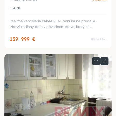
4 izb.
Realitná kancelária PRIMA REAL ponúka na predaj 4-
izbový rodinný dom v pôvodnom stave, ktorý sa
nachádza v tichej ulici v meste Turany. Rodinný dom je
murovaný (kvádra, tehla) o zastavanej ploche 102
159 999 €
PRIMA REAL