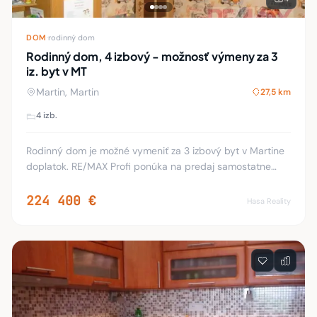
DOM
·
rodinný dom
Rodinný dom, 4 izbový - možnosť výmeny za 3
iz. byt v MT
Martin, Martin
27,5 km
4 izb.
Rodinný dom je možné vymeniť za 3 izbový byt v Martine
doplatok. RE/MAX Profi ponúka na predaj samostatne
stojaci jednopodlažný murovaný rodinný dom v obci
Martin Sučany. Dom prešiel v roku 2006 rekon
224 400 €
Hasa Reality