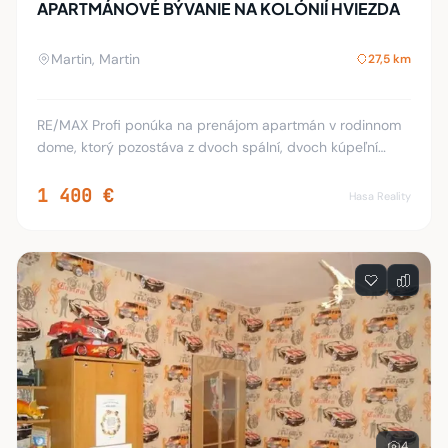
APARTMÁNOVÉ BÝVANIE NA KOLÓNIÍ HVIEZDA
Martin, Martin
27,5 km
RE/MAX Profi ponúka na prenájom apartmán v rodinnom
dome, ktorý pozostáva z dvoch spální, dvoch kúpeľní
/sprcha,vaňa/, vybavenie sušička, práčka, obývačka, krb,
kuchyňa špajza. Garážové státie pre jed
1 400 €
Hasa Reality
4