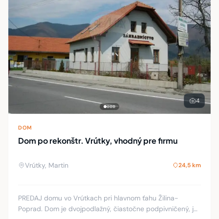
4
DOM
Dom po rekonštr. Vrútky, vhodný pre firmu
Vrútky, Martin
24,5 km
PREDAJ domu vo Vrútkach pri hlavnom ťahu Žilina-
Poprad. Dom je dvojpodlažný, čiastočne podpivničený, je