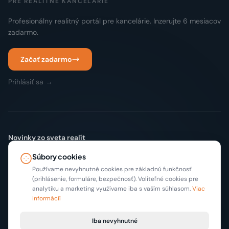
PRE REALITNÉ KANCELÁRIE
Profesionálny realitný portál pre kancelárie. Inzerujte 6 mesiacov
zadarmo.
Začať zadarmo
Prihlásiť sa →
Novinky zo sveta realít
Žiadny spam. Len nové inzeráty a tipy, max 2x mesačne.
Súbory cookies
Odoberať
Používame nevyhnutné cookies pre základnú funkčnosť
(prihlásenie, formuláre, bezpečnosť). Voliteľné cookies pre
analytiku a marketing využívame iba s vaším súhlasom.
Viac
informácií
Iba nevyhnutné