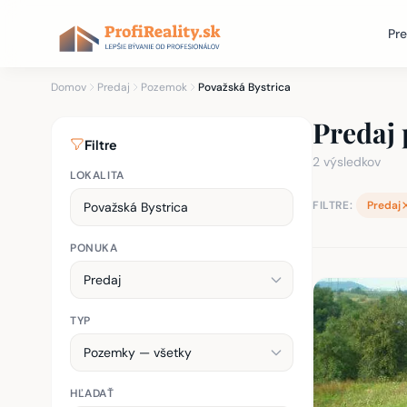
Pre
Domov
Predaj
Pozemok
Považská Bystrica
Predaj 
Filtre
2 výsledkov
LOKALITA
FILTRE:
Predaj
PONUKA
Zoznam nehnu
TYP
HĽADAŤ