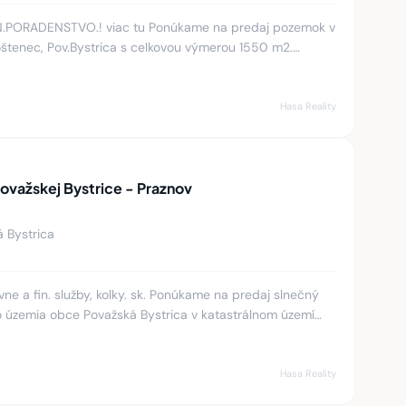
N.PORADENSTVO.! viac tu Ponúkame na predaj pozemok v
štenec, Pov.Bystrica s celkovou výmerou 1550 m2.
čnej strane s pekn
Hasa Reality
ovažskej Bystrice - Praznov
á Bystrica
ne a fin. služby, kolky. sk. Ponúkame na predaj slnečný
územia obce Považská Bystrica v katastrálnom území
skôr ro
Hasa Reality