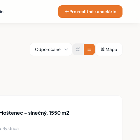
ín
Pre realitné kancelárie
Mapa
oštenec - slnečný, 1550 m2
á Bystrica