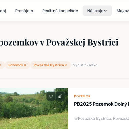
daj
Prenájom
Realitné kancelárie
Nástroje
Magaz
pozemkov v Považskej Bystrici
Pozemok
Považská Bystrica
Vyčistiť všetko
teľností
POZEMOK
PB2025 Pozemok Dolný M
Považská Bystrica, Považsk