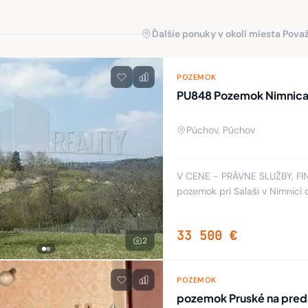
Ďalšie ponuky v okolí miesta Pova
POZEMOK
PU848 Pozemok Nimnica,
Púchov, Púchov
V CENE - PRÁVNE SLUŽBY, FI
pozemok pri Salaši v Nimnici 
kamenisté cesty. 34 m2 je vy
33 500 €
2
POZEMOK
pozemok Pruské na preda