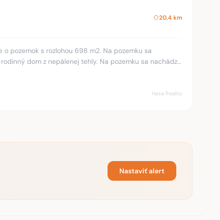
20,4 km
 z nepálenej tehly. Na pozemku sa nachádza
Hasa Reality
Nastaviť alert