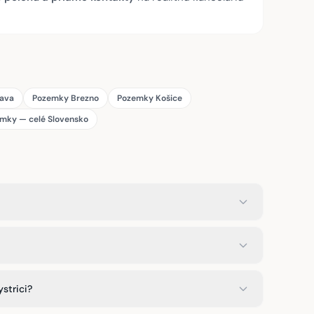
lava
Pozemky Brezno
Pozemky Košice
mky — celé Slovensko
strici?