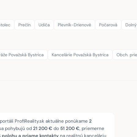
tolec
Prečín
Udiča
Plevník-Drienové
Počarová
Dolný
áže Považská Bystrica
Kancelárie Považská Bystrica
Obch. prie
portáli ProfiReality.sk aktuálne ponúkame
2
 sa pohybujú od
21 200 €
do
51 200 €
, priemerne
S polohu a priame kontakty
na realitnú kanceláriu