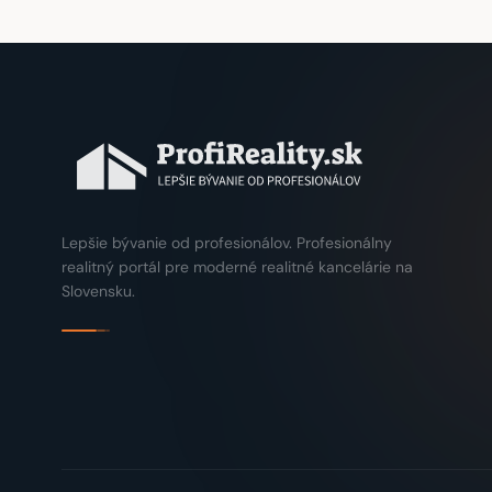
Lepšie bývanie od profesionálov. Profesionálny
realitný portál pre moderné realitné kancelárie na
Slovensku.