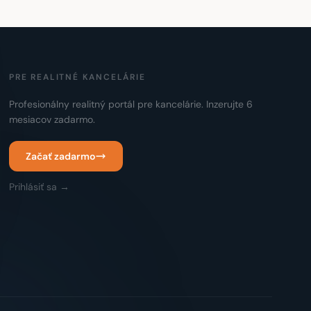
PRE REALITNÉ KANCELÁRIE
Profesionálny realitný portál pre kancelárie. Inzerujte 6
mesiacov zadarmo.
Začať zadarmo
Prihlásiť sa →