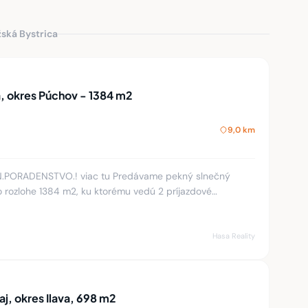
žská Bystrica
 okres Púchov - 1384 m2
9,0 km
N.PORADENSTVO.! viac tu Predávame pekný slnečný
o rozlohe 1384 m2, ku ktorému vedú 2 príjazdové
ňatých za účelom výst
Hasa Reality
j, okres Ilava, 698 m2