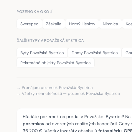
POZEMOK V OKOLÍ
Sverepec
Záskalie
Horný Lieskov
Nimnica
Kos
ĎALŠIE TYPY V POVAŽSKÁ BYSTRICA
Byty Považská Bystrica
Domy Považská Bystrica
Gar
Rekreačné objekty Považská Bystrica
→ Prenájom pozemok Považská Bystrica
→ Všetky nehnuteľnosti — pozemok Považská Bystrica
Hľadáte pozemok na predaj v Považskej Bystrici? Na 
pozemkov
od overených realitných kancelárií. Ceny
36 200 €. Všetky inzeráty obsahujú
fotogalériu, GP