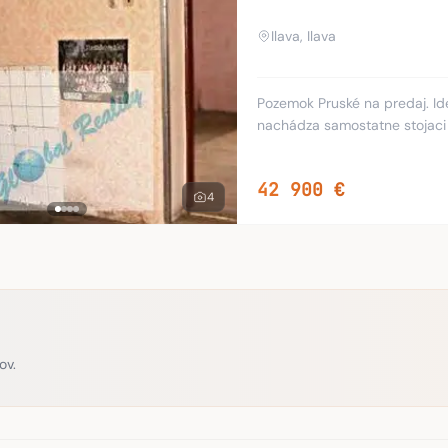
Ilava, Ilava
Pozemok Pruské na predaj. Ide o pozemok s rozlohou 698 m2. Na pozemku sa
nachádza samostatne stojaci rodinný dom
studna.
42 900 €
4
ov.