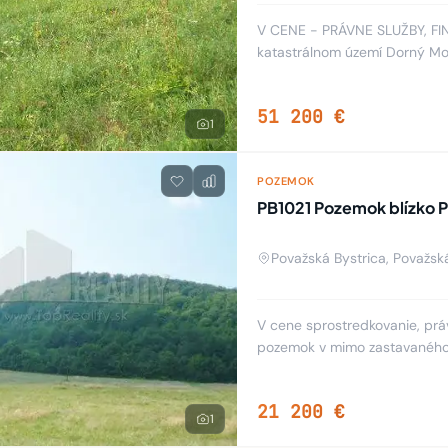
V CENE - PRÁVNE SLUŽBY, FI
katastrálnom území Dorný Mo
Pozemok sa nachádza na slne
51 200 €
1
POZEMOK
PB1021 Pozemok blízko P
Považská Bystrica, Považsk
V cene sprostredkovanie, práv
pozemok v mimo zastavaného 
Praznov. Je mierne svahovitý, 
21 200 €
1