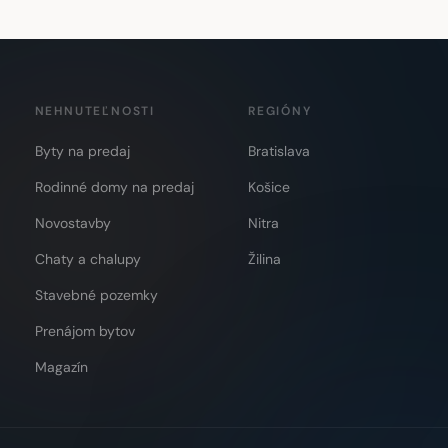
NEHNUTEĽNOSTI
REGIÓNY
Byty na predaj
Bratislava
Rodinné domy na predaj
Košice
Novostavby
Nitra
Chaty a chalupy
Žilina
Stavebné pozemky
Prenájom bytov
Magazín