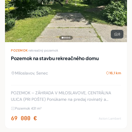
8
POZEMOK
·
rekreačný pozemok
Pozemok na stavbu rekreačného domu
Miloslavov, Senec
16,1 km
POZEMOK – ZÁHRADA V MILOSLAVOVE, CENTRÁLNA
ULICA (PRI POŠTE) Ponúkame na predaj rovinatý a
oplotený pozemok v obci Miloslavov, na Centrálnej ulici
Pozemok 431 m²
priamo pri pošte, s výbornou dostupnosťou a kompletno
69 000 €
Aston Lambert