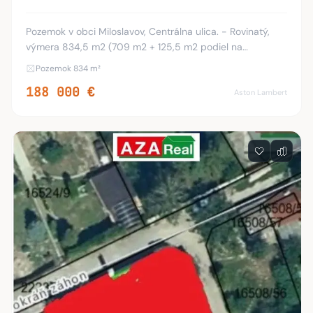
Pozemok v obci Miloslavov, Centrálna ulica. - Rovinatý,
výmera 834,5 m2 (709 m2 + 125,5 m2 podiel na
súkromnej prístupovej ceste) - obdĺžnikový tvar s
Pozemok 834 m²
vlastnou prístupovou cestou, udržiavaný s uprave
188 000 €
Aston Lambert