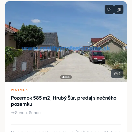
Zoznam nehnuteľností
4
POZEMOK
Pozemok 585 m2, Hrubý Šúr, predaj slnečného
pozemku
Senec, Senec