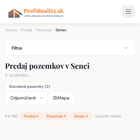
Domov
Predaj
Pozemok
Senec
Filtre
Predaj pozemkov v Senci
5 výsledkov
Stavebné pozemky (2)
Mapa
FILTRE:
Predaj
Pozemok
Senec
Vyčistiť všetko