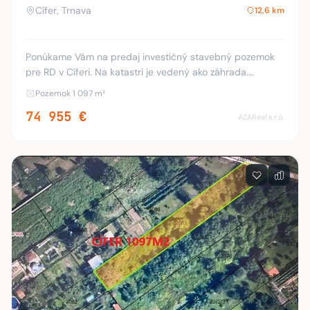
Cífer, Trnava
12,6 km
Ponúkame Vám na predaj investičný stavebný pozemok
pre RD v Cíferi. Na katastri je vedený ako záhrada.
Výmera pozemku je 1097 m2. Šírka je 11 m. Dĺžka 98 a 90
Pozemok 1 097 m²
m. GPS- pred pozemok 48.318493°17.4
74 955 €
AZAReal s.r.o.