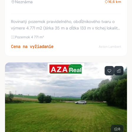
Neznáma
16,6 km
Rovinatý pozemok pravidelného, obdĺžnikového tvaru o
výmere 4.771 m2 (šírka 35 m a dĺžka 133 m v tichej lokalite
– Hviezdoslavov – Podháj (Broskyňová ulica). Pozemok je
Pozemok 4 771 m²
oplotený, bez stavieb (pôvodné
Cena na vyžiadanie
Aston Lambert
8