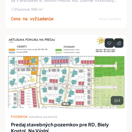
sa v Bratislave III, Novom Meste, kat. územie Vinohrady,
lokalita Koliba, Sovia ul.. Ide o lokalitu rodinných domov s
Pozemok 986 m²
prístupom z dvoch strán po Bru
Cena na vyžiadanie
Aston Lambert
3
POZEMOK
·
stavebný pozemok
Predaj stavebných pozemkov pre RD, Biely
Kostol, Na Výslní