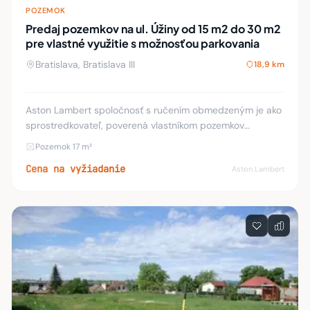
POZEMOK
Predaj pozemkov na ul. Úžiny od 15 m2 do 30 m2
pre vlastné využitie s možnosťou parkovania
Bratislava, Bratislava III
18,9 km
Aston Lambert spoločnosť s ručením obmedzeným je ako
sprostredkovateľ, poverená vlastníkom pozemkov
nachádzajúcich sa v blízkosti bytových domov na ul. Úžiny
Pozemok 17 m²
1 a 3 predajom týchto parciel (označené če
Cena na vyžiadanie
Aston Lambert