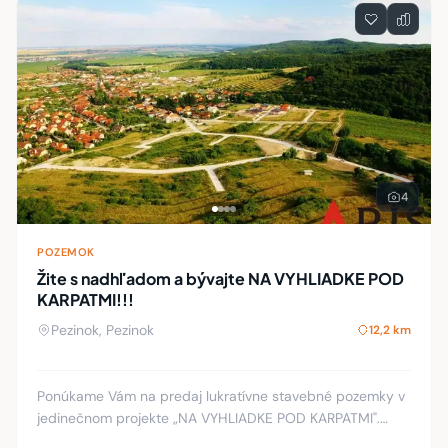
4
POZEMOK
Žite s nadhľadom a bývajte NA VYHLIADKE POD
KARPATMI!!!
Pezinok, Pezinok
12,2 km
Ponúkame Vám na predaj lukratívne stavebné pozemky v
jedinečnom projekte „NA VYHLIADKE POD KARPATMI".
Lokalita: Poloha pozemkov Vám ponúka exkluzívne bývanie