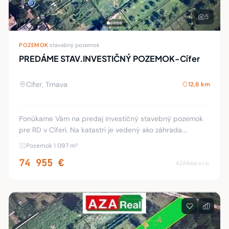
5
POZEMOK
·
stavebný pozemok
PREDÁME STAV.INVESTIČNÝ POZEMOK-Cífer
Cífer, Trnava
12,6 km
Ponúkame Vám na predaj investičný stavebný pozemok
pre RD v Cíferi. Na katastri je vedený ako záhrada.
Výmera pozemku je 1097 m2. Šírka je 11 m. Dĺžka 98 a 90
Pozemok 1 097 m²
m. GPS- pred pozemok 48.318493°17.4
74 955 €
AZAReal s.r.o.