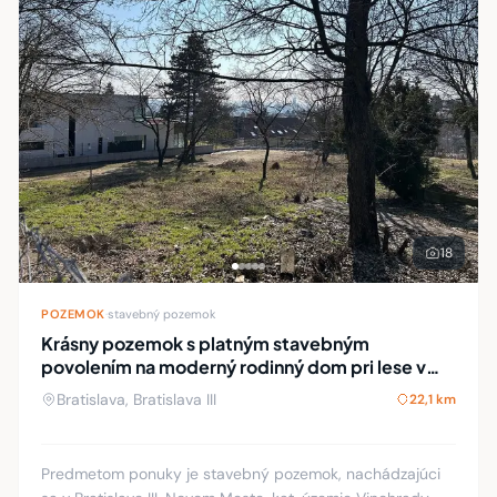
18
POZEMOK
·
stavebný pozemok
Krásny pozemok s platným stavebným
povolením na moderný rodinný dom pri lese v
Bratislave III, Koliba
Bratislava, Bratislava III
22,1 km
Predmetom ponuky je stavebný pozemok, nachádzajúci