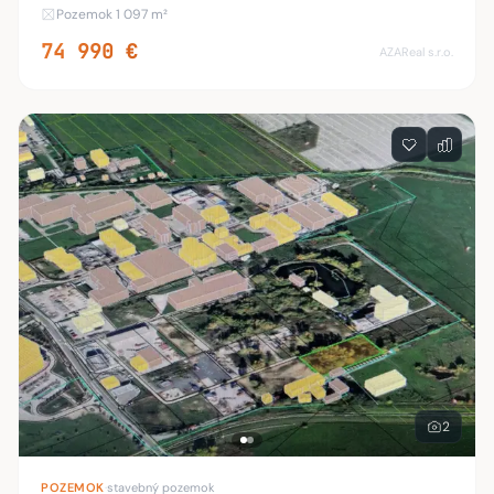
je 1097 m2. Šírka je 11 m. Dĺžka 98 a 90 m. GPS- pred
Pozemok 1 097 m²
pozemok 48.318493°17.492075° Pozemok j
74 990 €
AZAReal s.r.o.
2
POZEMOK
·
stavebný pozemok