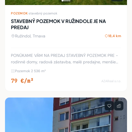
POZEMOK
·
stavebný pozemok
STAVEBNÝ POZEMOK V RUŽINDOLE JE NA
PREDAJ
Ružindol, Trnava
18,4 km
PONÚKAME VÁM NA PREDAJ STAVEBNÝ POZEMOK PRE -
rodinné domy, radová zástavba, malé predajne, menšie
ubytovacie zariadenie- podľa UPI. Výmera pozemku je
Pozemok 2 536 m²
2536 mm2. Šírka je 53m2 a dĺžka je jedna strana 43
79 €/m²
AZAReal s.r.o.