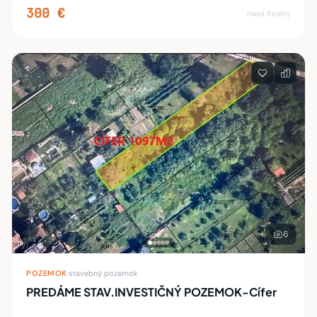
na úpätí Malých Karpát vo vinárskej obci
300 €
Hasa Reality
6
POZEMOK
·
stavebný pozemok
PREDÁME STAV.INVESTIČNÝ POZEMOK-Cífer