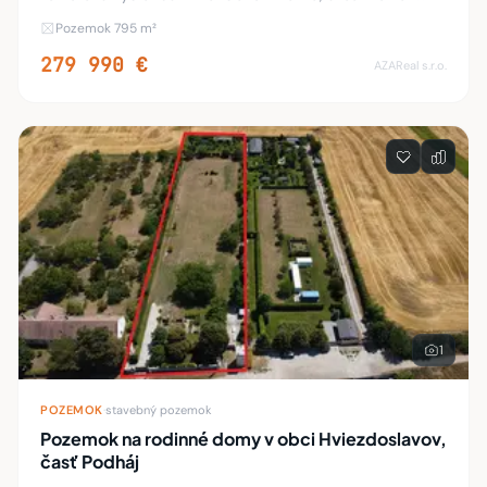
Záhon. Pozemok je udržiavaná záhrada s výmerou 795m2.
Pozemok 795 m²
Na pozemku je chata so súpis. číslom. K p
279 990 €
AZAReal s.r.o.
1
POZEMOK
·
stavebný pozemok
Pozemok na rodinné domy v obci Hviezdoslavov,
časť Podháj