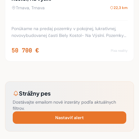
Trnava, Trnava
22,3 km
Ponúkame na predaj pozemky v pokojnej, lukratívnej,
novovybudovanej časti Biely Kostol- Na Výslní. Pozemky
sú vhodné na výstavbu rodinných domom. Výmery
pozemkov sú v rôznych veľkostiach, s rôznymi ší
50 700 €
Pixa reality
Strážny pes
Dostávajte emailom nové inzeráty podľa aktuálnych
filtrov.
Nastaviť alert