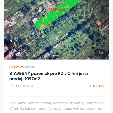
8
POZEMOK
·
záhrada
STAVEBNÝ pozemok pre RD v Cíferi je na
predaj-1097m2
Cífer, Trnava
12,8 km
Ponúkame Vám na predaj investičný stavebný pozemok v
Cíferi. Na katastri vedený ako záhrada. Výmera pozemku