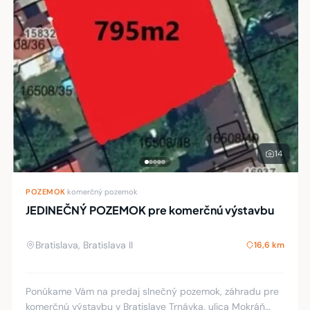
14
POZEMOK
·
komerčný pozemok
JEDINEČNÝ POZEMOK pre komerčnú výstavbu
Bratislava, Bratislava II
16,6 km
Ponúkame Vám na predaj slnečný pozemok, záhradu pre
komerčnú výstavbu v Bratislave Trnávka, ulica Mokráň