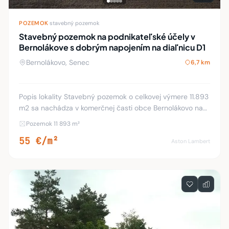
POZEMOK
·
stavebný pozemok
Stavebný pozemok na podnikateľské účely v
Bernolákove s dobrým napojením na diaľnicu D1
Bernolákovo, Senec
6,7 km
Popis lokality Stavebný pozemok o celkovej výmere 11.893
m2 sa nachádza v komerčnej časti obce Bernolákovo na
Priemyselnej ulici. Príjazd je zo Seneckej cesty, z križovatky
Pozemok 11 893 m²
Poštová - Priemyselná ul. p
55 €/m²
Aston Lambert