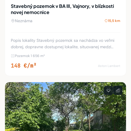
Stavebný pozemok v BA III, Vajnory, v blízkosti
novej nemocnice
Neznáma
15,5 km
Popis lokality Stavebný pozemok sa nachádza vo veľmi
dobrej, dopravne dostupnej lokalite, situovanej medzi
Račou a Vajnormi, ktorá je prístupná ako zo strany m. č.
Pozemok 1 656 m²
Rača, tak aj od diaľnice D1 z vajnor
148 €/m²
Aston Lambert