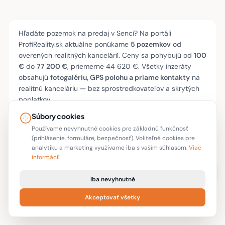
Hľadáte pozemok na predaj v Senci? Na portáli
ProfiReality.sk aktuálne ponúkame
5 pozemkov
od
overených realitných kancelárií. Ceny sa pohybujú od
100
€
do
77 200 €
, priemerne 44 620 €. Všetky inzeráty
obsahujú
fotogalériu, GPS polohu a priame kontakty
na
realitnú kanceláriu — bez sprostredkovateľov a skrytých
poplatkov.
Súbory cookies
Používame nevyhnutné cookies pre základnú funkčnosť
Súvisiace vyhľadávania
(prihlásenie, formuláre, bezpečnosť). Voliteľné cookies pre
analytiku a marketing využívame iba s vaším súhlasom.
Viac
informácií
Pozemky Bratislava
Pozemky Nové Zámky
Pozemky Komárno
Pozemky Košice
Pozemky Brezno
Iba nevyhnutné
Pozemky Štúrovo
Pozemky Humenné
Pozemky Obid
Akceptovať všetky
Pozemky — celé Slovensko