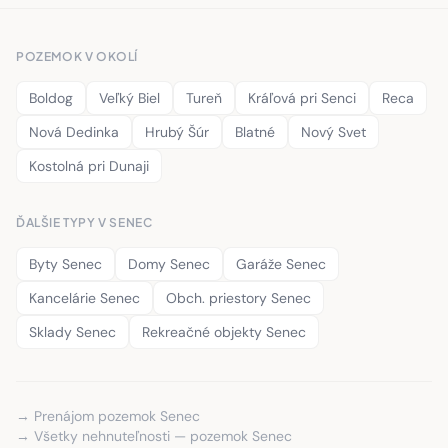
POZEMOK V OKOLÍ
Boldog
Veľký Biel
Tureň
Kráľová pri Senci
Reca
Nová Dedinka
Hrubý Šúr
Blatné
Nový Svet
Kostolná pri Dunaji
ĎALŠIE TYPY V SENEC
Byty Senec
Domy Senec
Garáže Senec
Kancelárie Senec
Obch. priestory Senec
Sklady Senec
Rekreačné objekty Senec
→ Prenájom pozemok Senec
→ Všetky nehnuteľnosti — pozemok Senec