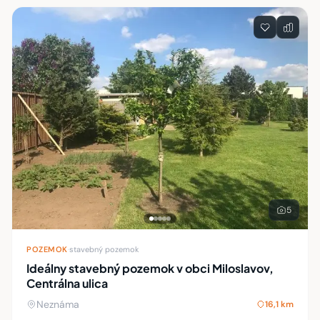
5
POZEMOK
·
stavebný pozemok
Ideálny stavebný pozemok v obci Miloslavov,
Centrálna ulica
Neznáma
16,1 km