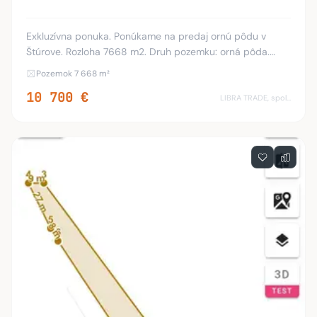
Exkluzívna ponuka. Ponúkame na predaj ornú pôdu v
Štúrove. Rozloha 7668 m2. Druh pozemku: orná pôda.
Nachádza sa neďaleko Továrenskej cesty v Štúrove.
Pozemok 7 668 m²
Umiestnenie pozemku: mimo zastavaného územia obc
10 700 €
LIBRA TRADE, spol.s.r.o.