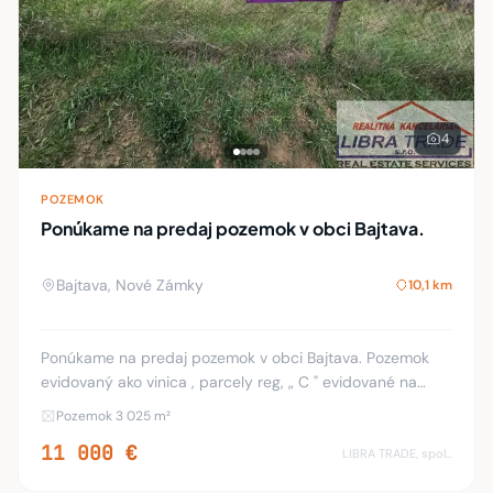
4
POZEMOK
Ponúkame na predaj pozemok v obci Bajtava.
Bajtava, Nové Zámky
10,1 km
Ponúkame na predaj pozemok v obci Bajtava. Pozemok
evidovaný ako vinica , parcely reg, „ C " evidované na
katastrálnej mape. Výmera pozemku 3025 m2, mimo
Pozemok 3 025 m²
zastavaného územia obce, za rodinnými domami,
11 000 €
LIBRA TRADE, spol.s.r.o.