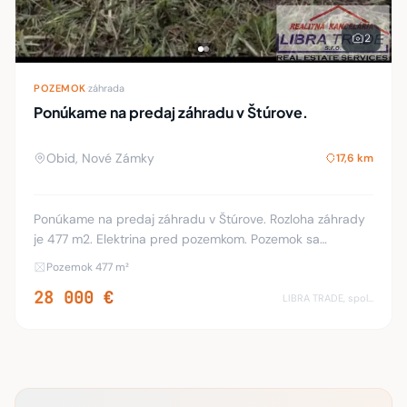
2
POZEMOK
·
záhrada
Ponúkame na predaj záhradu v Štúrove.
Obid, Nové Zámky
17,6 km
Ponúkame na predaj záhradu v Štúrove. Rozloha záhrady
je 477 m2. Elektrina pred pozemkom. Pozemok sa
nachádza medzi Štúrovom a Kamenicou nad Hronom v
Pozemok 477 m²
chatovej oblasti Štúrovo. Šírka 11-13 m a dĺžka cc
28 000 €
LIBRA TRADE, spol.s.r.o.