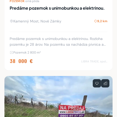
POZEMOK
·
orná pôda
Predáme pozemok s unimobunkou a elektrinou.
Kamenný Most, Nové Zámky
9,2 km
Predáme pozemok s unimobunkou a elektrinou. Rozloha
pozemku je 28 árov. Na pozemku sa nachádza pivnica a
veľa ovocných stromov a vinič (140 koreňov hrozna).
Pozemok 2 800 m²
Neváhajte kontaktovať, aj počas víkendov a
38 000 €
LIBRA TRADE, spol.s.r.o.