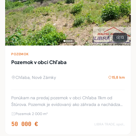
13
POZEMOK
Pozemok v obci Chľaba
Chľaba, Nové Zámky
15,8 km
Ponúkam na predaj pozemok v obci Chľaba 11km od
Štúrova. Pozemok je evidovaný ako záhrada a nachádza
sa v intravilane tichej, slepej uličke na brehu Ipľa, približne
Pozemok 2 000 m²
1500-mertov od sútoku do Dunaja. 10
50 000 €
LIBRA TRADE, spol.s.r.o.