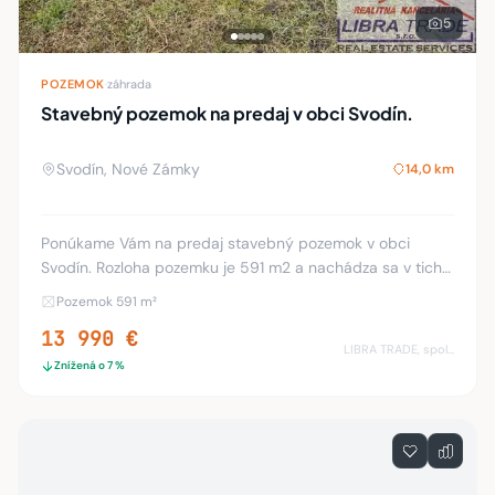
5
POZEMOK
·
záhrada
Stavebný pozemok na predaj v obci Svodín.
Svodín, Nové Zámky
14,0 km
Ponúkame Vám na predaj stavebný pozemok v obci
Svodín. Rozloha pozemku je 591 m2 a nachádza sa v tichej
uličke neďaleko centra. Pozemok je priestranný, slnečný
Pozemok 591 m²
šírka je 15.5 x 34 m. na pozemku sa nac
13 990 €
LIBRA TRADE, spol.s.r.o.
Znížená o 7 %