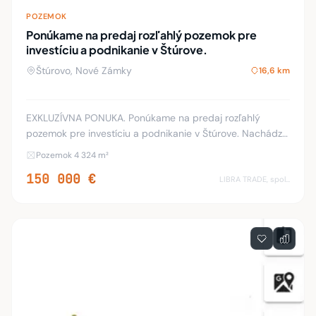
POZEMOK
Ponúkame na predaj rozľahlý pozemok pre
investíciu a podnikanie v Štúrove.
Štúrovo, Nové Zámky
16,6 km
EXKLUZÍVNA PONUKA. Ponúkame na predaj rozľahlý
pozemok pre investíciu a podnikanie v Štúrove. Nachádza
sa na Továrenskej ceste v Štúrove ihneď pri hlavnej ceste.
Pozemok 4 324 m²
Široký, rovinatý, slnečný pozemok s ro
150 000 €
LIBRA TRADE, spol.s.r.o.