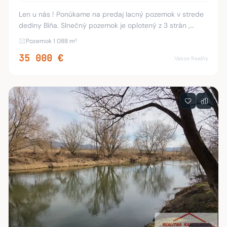
Len u nás ! Ponúkame na predaj lacný pozemok v strede
dediny Bíňa. Slnečný pozemok je oplotený z 3 strán ,
inžinierske siete sú pred pozemkom . Výhodou tohto
Pozemok 1 088 m²
pozemku je že sa nachádza v centre obce bl
35 000 €
Vasse Reality