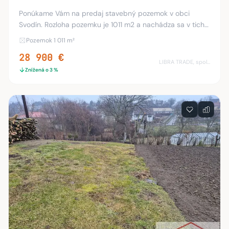
Ponúkame Vám na predaj stavebný pozemok v obci
Svodín. Rozloha pozemku je 1011 m2 a nachádza sa v tichej
uličke neďaleko centra. Pozemok je priestranný, slnečný
Pozemok 1 011 m²
šírka pozemku je 29 m x 34.80 m. Celý
28 900 €
LIBRA TRADE, spol.s.r.o.
Znížená o 3 %