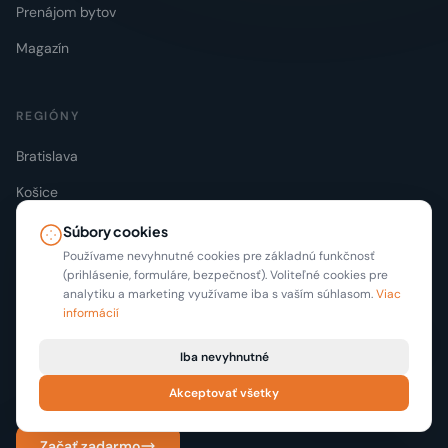
Prenájom bytov
Magazín
REGIÓNY
Bratislava
Košice
Nitra
Súbory cookies
Používame nevyhnutné cookies pre základnú funkčnosť
Žilina
(prihlásenie, formuláre, bezpečnosť). Voliteľné cookies pre
analytiku a marketing využívame iba s vaším súhlasom.
Viac
informácií
PRE REALITNÉ KANCELÁRIE
Iba nevyhnutné
Profesionálny realitný portál pre kancelárie. Inzerujte 6 mesiacov
zadarmo.
Akceptovať všetky
Začať zadarmo