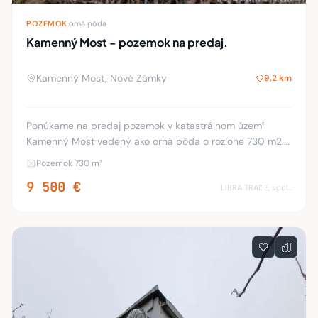
POZEMOK
·
orná pôda
Kamenný Most - pozemok na predaj.
Kamenný Most, Nové Zámky
9,2 km
Ponúkame na predaj pozemok v katastrálnom území
Kamenný Most vedený ako orná pôda o rozlohe 730 m2.
Bližšie informácie a obhliadky: 0905/659 793
Pozemok 730 m²
9 500 €
LIBRA TRADE, spol.s.r.o.