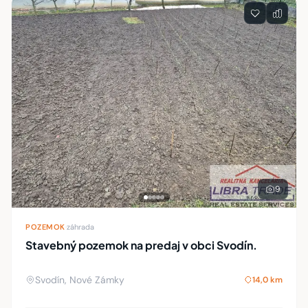
9
POZEMOK
·
záhrada
Stavebný pozemok na predaj v obci Svodín.
Svodín, Nové Zámky
14,0 km