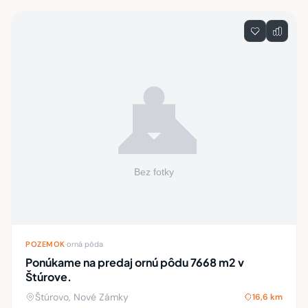
POZEMOK
·
orná pôda
Ponúkame na predaj ornú pôdu 7668 m2 v
Štúrove.
Štúrovo, Nové Zámky
16,6 km