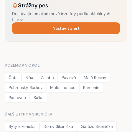
Strážny pes
Dostávajte emailom nové inzeráty podľa aktuálnych
filtrov.
Nastaviť alert
POZEMOK V OKOLÍ
Čata
Bíňa
Zalaba
Pavlová
Malé Kosihy
Pohronský Ruskov
Malé Ludince
Kamenín
Pastovce
Salka
ĎALŠIE TYPY V SIKENIČKA
Byty Sikenička
Domy Sikenička
Garáže Sikenička