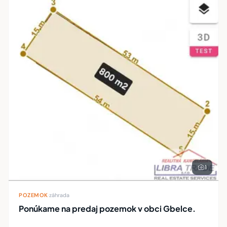
1
POZEMOK
·
záhrada
Ponúkame na predaj pozemok v obci Gbelce.