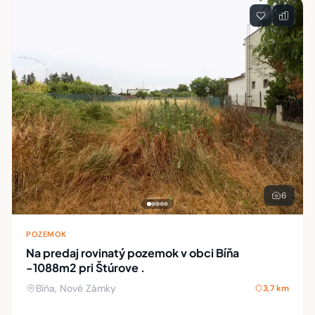
6
POZEMOK
Na predaj rovinatý pozemok v obci Bíňa
-1088m2 pri Štúrove .
Bíňa, Nové Zámky
3,7 km