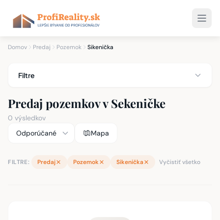
Domov
Predaj
Pozemok
Sikenička
Filtre
Predaj pozemkov v Sekeničke
0 výsledkov
Mapa
FILTRE:
Predaj
Pozemok
Sikenička
Vyčistiť všetko