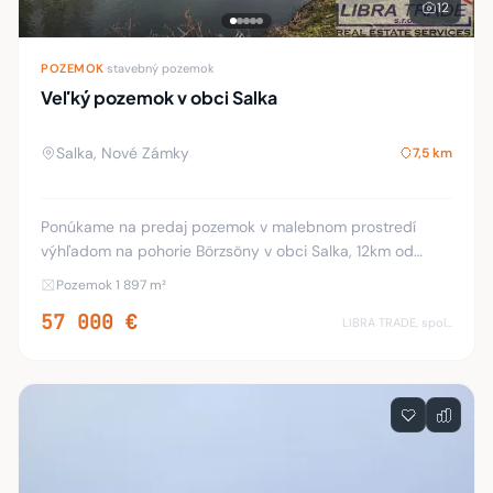
12
POZEMOK
·
stavebný pozemok
Veľký pozemok v obci Salka
Salka, Nové Zámky
7,5 km
Ponúkame na predaj pozemok v malebnom prostredí
výhľadom na pohorie Börzsöny v obci Salka, 12km od
Štúrova. Plocha pozemku 1897m2 ktorá sa skladá z dvoch
Pozemok 1 897 m²
susedných parciel 1.-970m2, 2.-927m2. Pozemky
57 000 €
LIBRA TRADE, spol.s.r.o.