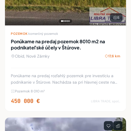
8
POZEMOK
·
komerčný pozemok
Ponúkame na predaj pozemok 8010 m2 na
podnikateľské účely v Štúrove.
Obid, Nové Zámky
17,6 km
Ponúkame na predaj rozľahlý pozemok pre investíciu a
podnikanie v Štúrove. Nachádza sa pri hlavnej ceste na
začiatku mesta Štúrova. Rovinatý, slnečný pozemok s
Pozemok 8 010 m²
rozlohou krásnych 8010 m2 s elektrickým
450 000 €
LIBRA TRADE, spol.s.r.o.