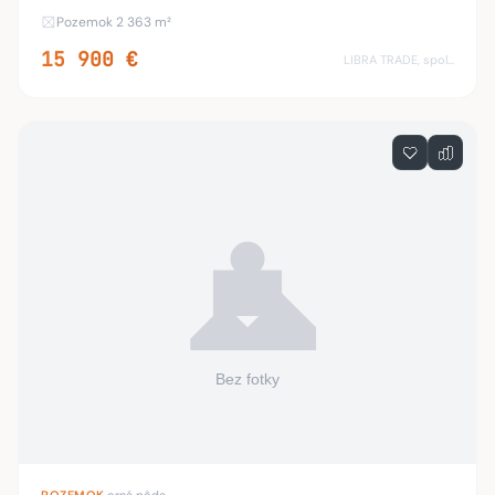
označená je ako orná pôda, nachádza sa pri križovatke
Pozemok 2 363 m²
Komenského-Továrenská-Železničný rad opro
15 900 €
LIBRA TRADE, spol.s.r.o.