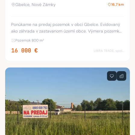
Gbelce, Nové Zámky
16,7 km
Ponúkame na predaj pozemok v obci Gbelce. Evidovaný
ako záhrada v zastavanom území obce. Výmera pozemku
je 800 m2. Inžinierske siete v dosahu. Približné rozmery
Pozemok 800 m²
dĺžka 53 m, šírka 15 m. Bližšie inform
16 000 €
LIBRA TRADE, spol.s.r.o.