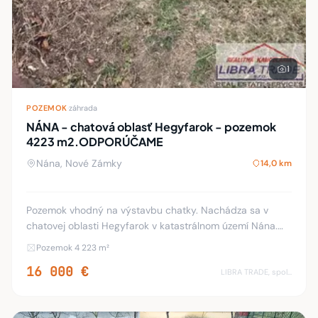
1
POZEMOK
·
záhrada
NÁNA - chatová oblasť Hegyfarok - pozemok
4223 m2.ODPORÚČAME
Nána, Nové Zámky
14,0 km
Pozemok vhodný na výstavbu chatky. Nachádza sa v
chatovej oblasti Hegyfarok v katastrálnom území Nána.
Na predaj pozemok o výmere 4223 m² so záhradnou
Pozemok 4 223 m²
chatkou na náradie. Pozemok má približne cca. 12
16 000 €
LIBRA TRADE, spol.s.r.o.