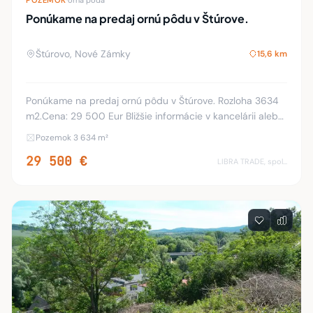
POZEMOK
·
orná pôda
Ponúkame na predaj ornú pôdu v Štúrove.
Štúrovo, Nové Zámky
15,6 km
Ponúkame na predaj ornú pôdu v Štúrove. Rozloha 3634
m2.Cena: 29 500 Eur Bližšie informácie v kancelárii alebo
na tel. čísle: 0905/659 793
Pozemok 3 634 m²
29 500 €
LIBRA TRADE, spol.s.r.o.