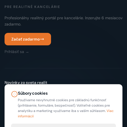
PRE REALITNÉ KANCELÁRIE
Profesionálny realitný portál pre kancelárie. Inzerujte 6 mesiacov
zadarmo.
Začať zadarmo
Prihlásiť sa →
Novinky zo sveta realít
Žiadny spam. Len nové inzeráty a tipy, max 2x mesačne.
Súbory cookies
Odoberať
Používame nevyhnutné cookies pre základnú funkčnosť
(prihlásenie, formuláre, bezpečnosť). Voliteľné cookies pre
analytiku a marketing využívame iba s vaším súhlasom.
Viac
informácií