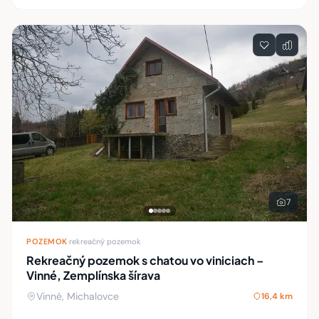
7
POZEMOK
·
rekreačný pozemok
Rekreačný pozemok s chatou vo viniciach –
Vinné, Zemplínska šírava
Vinné, Michalovce
16,4 km