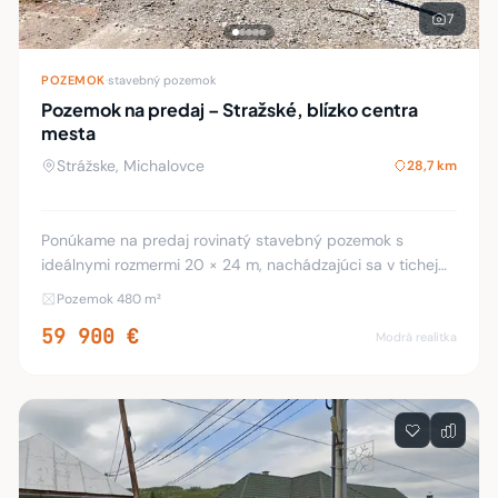
7
POZEMOK
·
stavebný pozemok
Pozemok na predaj – Stražské, blízko centra
mesta
Strážske, Michalovce
28,7 km
Ponúkame na predaj rovinatý stavebný pozemok s
ideálnymi rozmermi 20 × 24 m, nachádzajúci sa v tichej
lokalite v bezprostrednej blízkosti mestského parku v
Pozemok 480 m²
Stražskom. Pozemok je určený na výstavbu ro
59 900 €
Modrá realitka