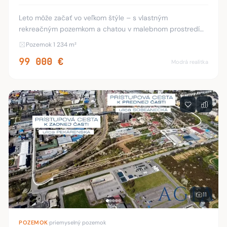
Leto môže začať vo veľkom štýle – s vlastným
rekreačným pozemkom a chatou v malebnom prostredí
vinohradov pri Zemplínskej šírave, známom ako slovenské
Pozemok 1 234 m²
more. Ponúkame na predaj mierne svahovitý pozemo
99 000 €
Modrá realitka
11
POZEMOK
·
priemyselný pozemok