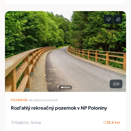
9
POZEMOK
·
rekreačný pozemok
Rozľahlý rekreačný pozemok v NP Poloniny
Stakčín, Snina
28,6 km