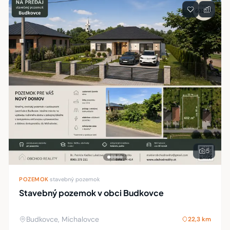
5
POZEMOK
·
stavebný pozemok
Stavebný pozemok v obci Budkovce
Budkovce, Michalovce
22,3 km