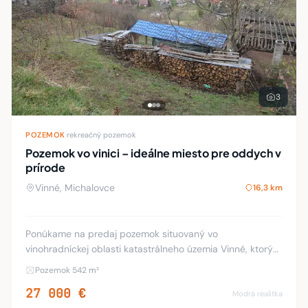
3
POZEMOK
·
rekreačný pozemok
Pozemok vo vinici – ideálne miesto pre oddych v
prírode
Vinné, Michalovce
16,3 km
Ponúkame na predaj pozemok situovaný vo
vinohradníckej oblasti katastrálneho územia Vinné, ktorý
predstavuje ideálnu príležitosť pre milovníkov prírody a
Pozemok 542 m²
vidieckeho života. Táto svahovitá parcela s c
27 000 €
Modrá realitka