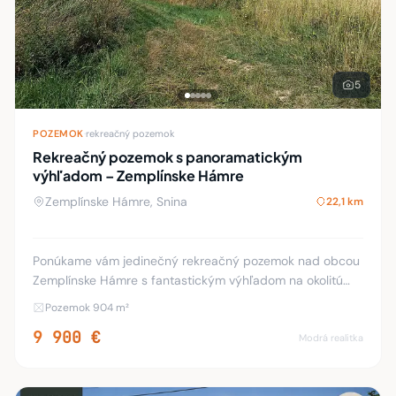
5
POZEMOK
·
rekreačný pozemok
Rekreačný pozemok s panoramatickým
výhľadom – Zemplínske Hámre
Zemplínske Hámre, Snina
22,1 km
Ponúkame vám jedinečný rekreačný pozemok nad obcou
Zemplínske Hámre s fantastickým výhľadom na okolitú
prírodu Chránenej krajinnej oblasti Vihorlat a vzdialené
Pozemok 904 m²
pohorie Slanských vrchov. 📐 Rozloha poze
9 900 €
Modrá realitka