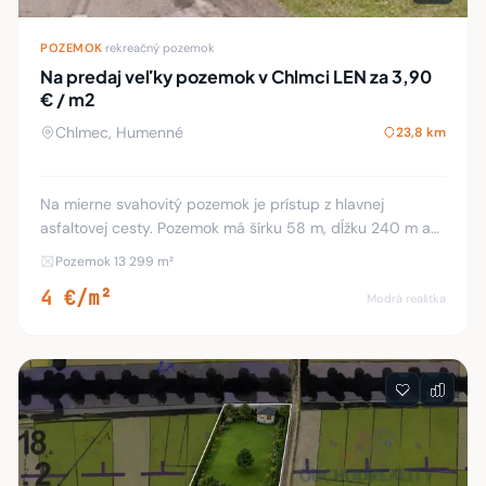
POZEMOK
·
rekreačný pozemok
Na predaj veľky pozemok v Chlmci LEN za 3,90
€ / m2
Chlmec, Humenné
23,8 km
Na mierne svahovitý pozemok je prístup z hlavnej
asfaltovej cesty. Pozemok má šírku 58 m, dĺžku 240 m a
stredom pozemku tečie potok. Moje referenice -
Pozemok 13 299 m²
https://klaudiusdanics.sk/referencie podpora špo
4 €/m²
Modrá realitka