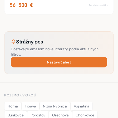
56 500 €
Modrá realitka
Strážny pes
Dostávajte emailom nové inzeráty podľa aktuálnych
filtrov.
Nastaviť alert
POZEMOK V OKOLÍ
Horňa
Tibava
Nižná Rybnica
Vojnatina
Bunkovce
Porostov
Orechová
Choňkovce