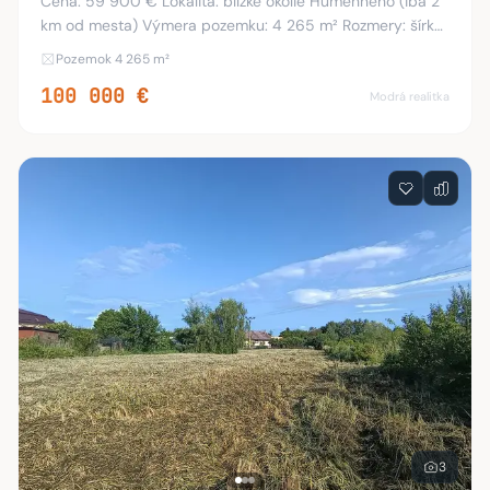
Cena: 59 900 € Lokalita: blízke okolie Humenného (iba 2
km od mesta) Výmera pozemku: 4 265 m² Rozmery: šírka
cca 25 m x dĺžka cca 190 m Hľadáte jedinečné miesto s
Pozemok 4 265 m²
obrovským potenciálom, veľkorysou ro
100 000 €
Modrá realitka
3