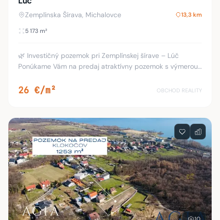
Lúč
Zemplínska Šírava, Michalovce
13,3 km
5 173 m²
🌿 Investičný pozemok pri Zemplínskej šírave – Lúč
Ponúkame Vám na predaj atraktívny pozemok s výmerou
5 173 m² v obľúbenej rekreačnej oblasti Lúč, len pár minút
od brehov Zemplínskej šíravy. 📍 L
26 €/m²
OBCHOD REALITY
10