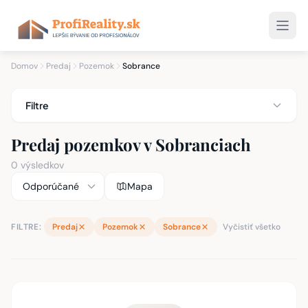
Domov
Predaj
Pozemok
Sobrance
Filtre
Predaj pozemkov v Sobranciach
0 výsledkov
Mapa
FILTRE:
Predaj
Pozemok
Sobrance
Vyčistiť všetko