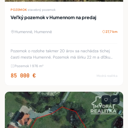
POZEMOK
·
stavebný pozemok
Veľký pozemok v Humennom na predaj
Humenné, Humenné
27,7 km
Pozemok o rozlohe takmer 20 árov sa nachádza tichej
časti mesta Humenné. Pozemok má šírku 22 m a dľžku
popri príjazdovej ceste 122 m. Podľa aktuálného
Pozemok 1 976 m²
územného plánu mesta Humenné je pozemok určený na
85 000 €
Modrá realitka