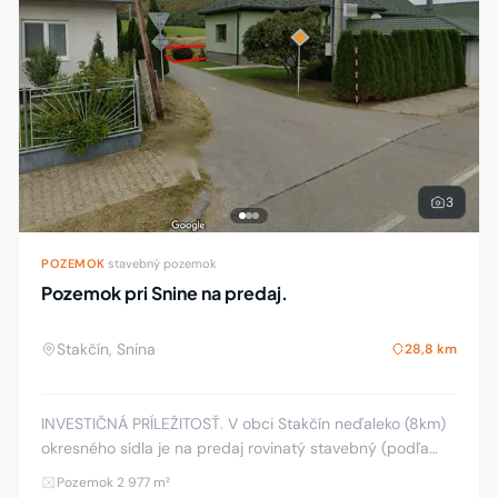
3
POZEMOK
·
stavebný pozemok
Pozemok pri Snine na predaj.
Stakčín, Snina
28,8 km
INVESTIČNÁ PRÍLEŽITOSŤ. V obci Stakčín neďaleko (8km)
okresného sídla je na predaj rovinatý stavebný (podľa
územného plánu obce) pozemok ideálnej šírky 20m o
Pozemok 2 977 m²
celkovej výmere 2977 m2 Jeho rozmery čini