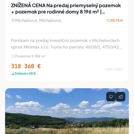
ZNÍŽENÁ CENA Na predaj priemyselný pozemok
+ pozemok pre rodinné domy 8 196 m² |
MICHALOVCE
Michalovce, Michalovce
20,1 km
Ponúkam na predaj investičný pozemok v Michalovciach
oproti Minimax s.r.o. Tvoria ho parcely: 4806/2, 4750/42,
4750/88, 8176, 8173, 8172/1 a 8174. Celková výmera je 8
Pozemok 8 196 m²
196 m². Podľa UPI je pozemok roz
318 360 €
AGIA reality
Znížená o 29 %