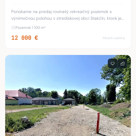
Ponúkame na predaj rovinatý rekreačný pozemok s
výnimočnou polohou v strediskovej obci Stakčín, ktorá je
vstupnou bránou do Národného parku Poloniny. Tento
Pozemok 1 100 m²
jedinečný priestor s výmerou 1 100 m² sa nac
12 000 €
Modrá realitka