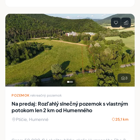
3
POZEMOK
·
rekreačný pozemok
Na predaj: Rozľahlý slnečný pozemok s vlastným
potokom len 2 km od Humenného
Ptičie, Humenné
25,1 km