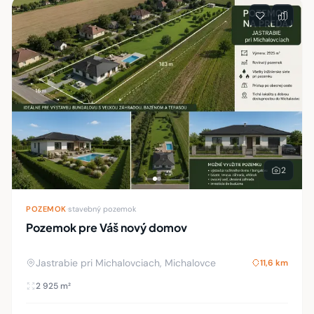
2
POZEMOK
·
stavebný pozemok
Pozemok pre Váš nový domov
Jastrabie pri Michalovciach, Michalovce
11,6 km
2 925 m²