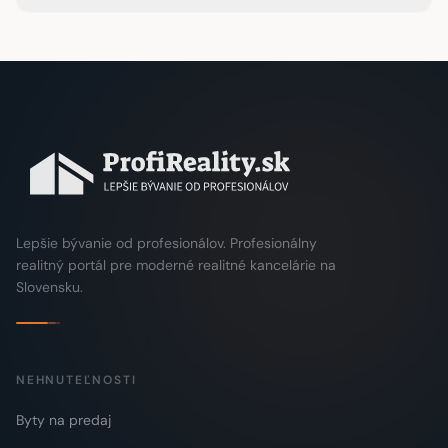
Lepšie bývanie od profesionálov. Profesionálny
realitný portál pre moderné realitné kancelárie na
Slovensku.
NEHNUTEĽNOSTI
Byty na predaj