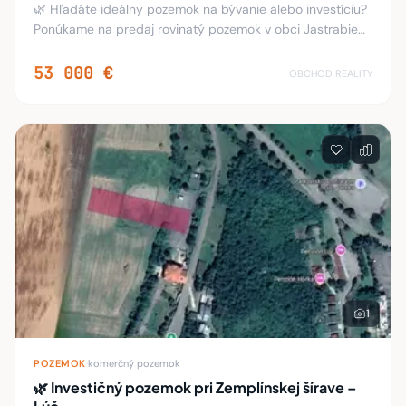
🌿 Hľadáte ideálny pozemok na bývanie alebo investíciu?
Ponúkame na predaj rovinatý pozemok v obci Jastrabie
pri Michalovciach, ktorý zaujme svojou výmerou aj
výbornou dostupnosťou 👌 📐 Výmera: 29
53 000 €
OBCHOD REALITY
1
POZEMOK
·
komerčný pozemok
🌿 Investičný pozemok pri Zemplínskej šírave –