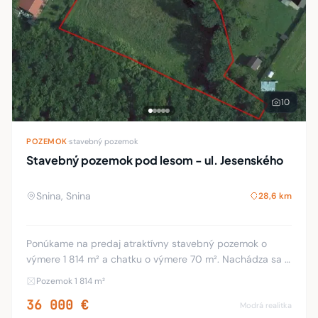
10
POZEMOK
·
stavebný pozemok
Stavebný pozemok pod lesom - ul. Jesenského
Snina, Snina
28,6 km
Ponúkame na predaj atraktívny stavebný pozemok o
výmere 1 814 m² a chatku o výmere 70 m². Nachádza sa v
tichej a vyhľadávanej lokalite mesta Snina – na ulici
Pozemok 1 814 m²
Jesenského, priamo pod lesom. ✅ Hlavné vý
36 000 €
Modrá realitka