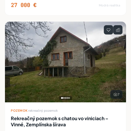
27 000 €
Modrá realitka
7
POZEMOK
·
rekreačný pozemok
Rekreačný pozemok s chatou vo viniciach –
Vinné, Zemplínska šírava