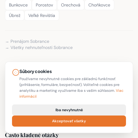
Bunkovce
Porostov
Orechová
Choňkovce
Úbrež
Veľké Revištia
→ Prenájom Sobrance
→ Všetky nehnuteľnosti Sobrance
Súbory cookies
Hľadáte nehnuteľnosť na predaj v Sobranciach? Na
portáli ProfiReality.sk aktuálne ponúkame
3 nehnuteľnosti
Používame nevyhnutné cookies pre základnú funkčnosť
od overených realitných kancelárií. Ceny sa pohybujú od
(prihlásenie, formuláre, bezpečnosť). Voliteľné cookies pre
analytiku a marketing využívame iba s vaším súhlasom.
Viac
33 900 €
do
89 900 €
, priemerne 60 267 €. Všetky
informácií
inzeráty obsahujú
fotogalériu, GPS polohu a priame
kontakty
na realitnú kanceláriu — bez sprostredkovateľov
Iba nevyhnutné
a skrytých poplatkov.
Akceptovať všetky
Často kladené otázky