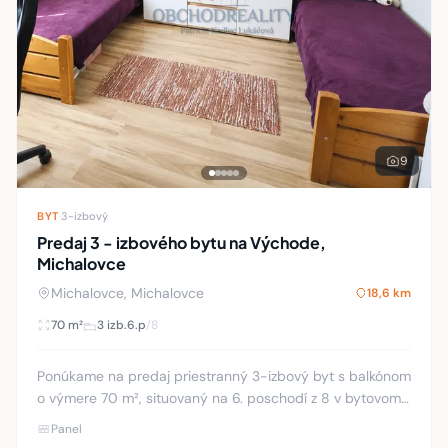
9
BYT
·
3-izbový
Predaj 3 - izbového bytu na Východe,
Michalovce
Michalovce, Michalovce
18,6 km
70 m²
3 izb.
6.p
/8
Ponúkame na predaj priestranný 3-izbový byt s balkónom
o výmere 70 m², situovaný na 6. poschodí z 8 v bytovom
dome s výťahom. Byt prešiel čiastočnou rekonštrukciou a
Panel
je vo veľmi zachovalom stave. S