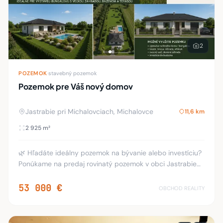
2
POZEMOK
·
stavebný pozemok
Pozemok pre Váš nový domov
Jastrabie pri Michalovciach, Michalovce
11,6 km
2 925 m²
🌿 Hľadáte ideálny pozemok na bývanie alebo investíciu?
Ponúkame na predaj rovinatý pozemok v obci Jastrabie
pri Michalovciach, ktorý zaujme svojou výmerou aj
výbornou dostupnosťou 👌 📐 Výmera: 29
53 000 €
OBCHOD REALITY