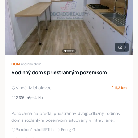
18
DOM
·
rodinný dom
Rodinný dom s priestranným pozemkom
Vinné, Michalovce
17,2 km
2 316 m²
4 izb.
Ponúkame na predaj priestranný dvojpodlažný rodinný
dom s rozľahlým pozemkom, situovaný v intraviláne
vyhľadávanej obce Vinné. Dom je čiastočne podpivničený
Po rekonštrukcii
Tehla
Energ. G
a jeho interiér prešiel kompletnou rekon