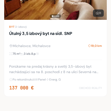
11
BYT
·
3-izbový
Útulný 3,5 izbový byt na sídl. SNP
Michalovce, Michalovce
19,0 km
75 m²
3 izb.
8.p
/8
Ponúkame na predaj krásny a svetlý 3,5-izbový byt
nachádzajúci sa na 8. poschodí z 8 na ulici Severná na
sídlisku SNP v Michalovciach. Byt prešiel rekonštrukciou a
Po rekonštrukcii
Panel
Energ. G
je ideálnou voľbou pre rodinu, ktor
137 000 €
OBCHOD REALITY