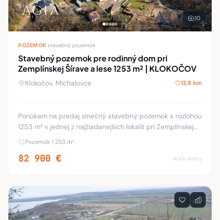
10
POZEMOK
·
stavebný pozemok
Stavebný pozemok pre rodinný dom pri
Zemplínskej Šírave a lese 1253 m² | KLOKOČOV
Klokočov, Michalovce
13,8 km
Ponúkam na predaj slnečný stavebný pozemok s rozlohou
1253 m² v jednej z najžiadanejších lokalít pri Zemplínskej
Šírave. Obec Klokočov je známa nielen ako významné
Pozemok 1 253 m²
pútnické miesto, ale predovšetkým ak
82 900 €
AGIA reality