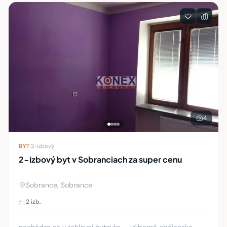
Zoznam nehnuteľností
4
BYT
·
2-izbový
2-izbový byt v Sobranciach za super cenu
Sobrance, Sobrance
2 izb.
nachádza sa v tehlovej bytovke, - výborná občianska