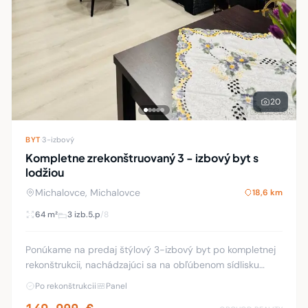
20
BYT
·
3-izbový
Kompletne zrekonštruovaný 3 - izbový byt s
lodžiou
Michalovce, Michalovce
18,6 km
64 m²
3 izb.
5.p
/8
Ponúkame na predaj štýlový 3-izbový byt po kompletnej
rekonštrukcii, nachádzajúci sa na obľúbenom sídlisku
Východ v Michalovciach. Byt s výmerou 64 m² sa
Po rekonštrukcii
Panel
nachádza na 5. poschodí z 8 v zrekonštruovanom