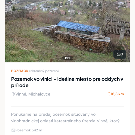
3
POZEMOK
·
rekreačný pozemok
Pozemok vo vinici – ideálne miesto pre oddych v
prírode
Vinné, Michalovce
16,3 km
Ponúkame na predaj pozemok situovaný vo
vinohradníckej oblasti katastrálneho územia Vinné, ktorý
predstavuje ideálnu príležitosť pre milovníkov prírody a
Pozemok 542 m²
vidieckeho života. Táto svahovitá parcela s c