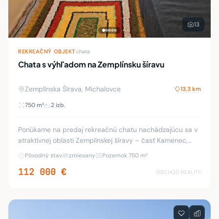
13
REKREAČNÝ OBJEKT
·
chata
Chata s výhľadom na Zemplínsku šíravu
Zemplínska Šírava, Michalovce
13,3 km
750 m²
2 izb.
Ponúkame na predaj rekreačnú chatu nachádzajúcu sa v
atraktívnej oblasti Zemplínskej šíravy – časť Kamenec,
ktorá patrí medzi najvyhľadávanejšie lokality v regióne.
Pôvodný stav
zmiesany
Pozemok 750 m²
Chata je situovaná na mierne sva
112 000 €
OBCHOD REALITY