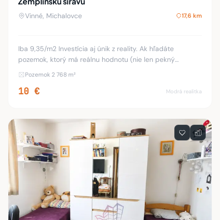
Zemplínsku šíravu
Vinné, Michalovce
17,6 km
Iba 9,35/m2 Investícia aj únik z reality. Ak hľadáte
pozemok, ktorý má reálnu hodnotu (nie len pekný
výhľad), toto je jeden z mála prípadov, kde sa spája
Pozemok 2 768 m²
funkčný vinohrad, využiteľný terén a silný r
10 €
Modrá realitka