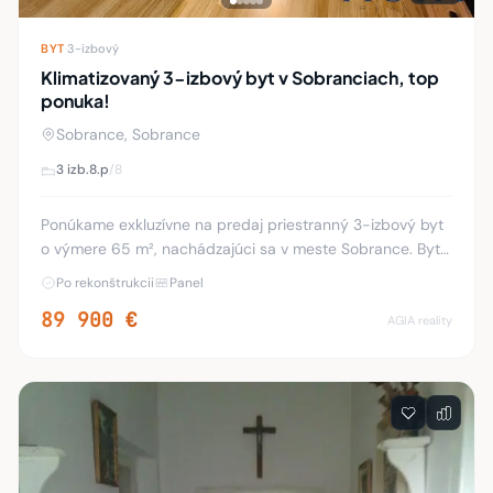
BYT
·
3-izbový
Klimatizovaný 3-izbový byt v Sobranciach, top
ponuka!
Sobrance, Sobrance
3 izb.
8.p
/8
Ponúkame exkluzívne na predaj priestranný 3-izbový byt
o výmere 65 m², nachádzajúci sa v meste Sobrance. Byt
disponuje zaskleným balkónom, ktorý poskytuje príjemný
Po rekonštrukcii
Panel
priestor na oddych s pekným výhľadom
89 900 €
AGIA reality