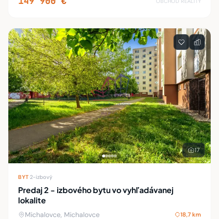
149 900 €
OBCHOD REALITY
17
BYT
·
2-izbový
Predaj 2 - izbového bytu vo vyhľadávanej
lokalite
Michalovce, Michalovce
18,7 km