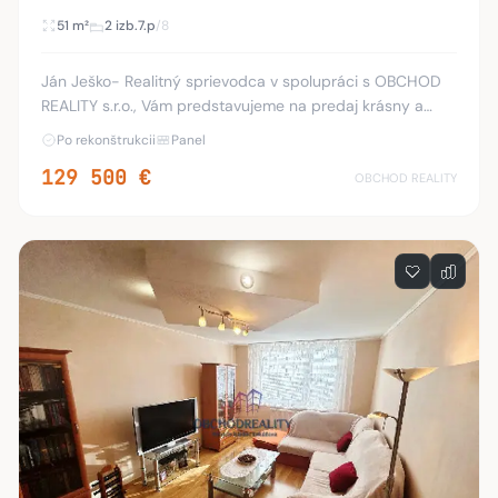
51 m²
2 izb.
7.p
/8
Ján Ješko- Realitný sprievodca v spolupráci s OBCHOD
REALITY s.r.o., Vám predstavujeme na predaj krásny a
svetlý 2-izbový byt nachádzajúci sa na 7. poschodí z 8 na
Po rekonštrukcii
Panel
ulici Hollého na sídlisku Východ v M
129 500 €
OBCHOD REALITY