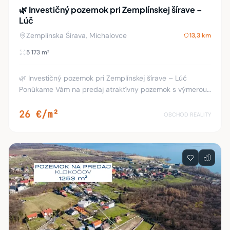
🌿 Investičný pozemok pri Zemplínskej šírave –
Lúč
Zemplínska Šírava, Michalovce
13,3 km
5 173 m²
🌿 Investičný pozemok pri Zemplínskej šírave – Lúč
Ponúkame Vám na predaj atraktívny pozemok s výmerou
5 173 m² v obľúbenej rekreačnej oblasti Lúč, len pár minút
od brehov Zemplínskej šíravy. 📍 L
26 €/m²
OBCHOD REALITY