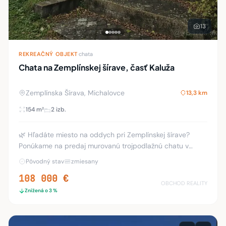
13
REKREAČNÝ OBJEKT
·
chata
Chata na Zemplínskej šírave, časť Kaluža
Zemplínska Šírava, Michalovce
13,3 km
154 m²
2 izb.
🌿 Hľadáte miesto na oddych pri Zemplínskej šírave?
Ponúkame na predaj murovanú trojpodlažnú chatu v
obľúbenej lokalite Zemplínska šírava – Kaluža, s výbornou
Pôvodný stav
zmiesany
dostupnosťou len 12 km od Michaloviec 👌
108 000 €
OBCHOD REALITY
Znížená o 3 %