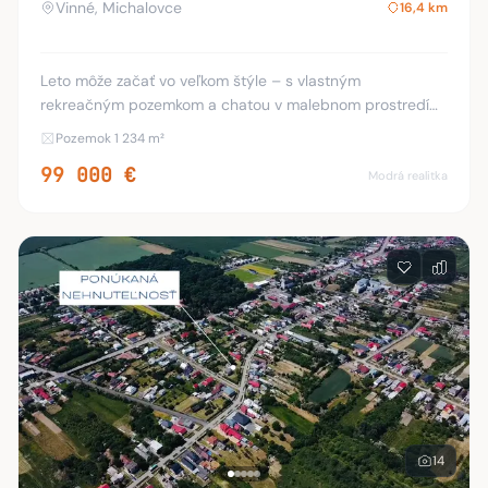
Vinné, Michalovce
16,4 km
Leto môže začať vo veľkom štýle – s vlastným
rekreačným pozemkom a chatou v malebnom prostredí
vinohradov pri Zemplínskej šírave, známom ako slovenské
Pozemok 1 234 m²
more. Ponúkame na predaj mierne svahovitý pozemo
99 000 €
Modrá realitka
14