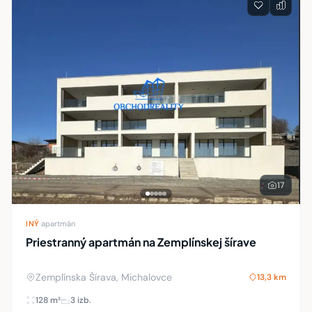
17
INÝ
·
apartmán
Priestranný apartmán na Zemplínskej šírave
Zemplínska Šírava, Michalovce
13,3 km
128 m²
3 izb.