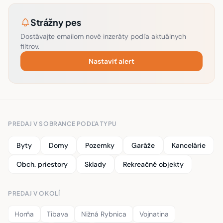
Strážny pes
Dostávajte emailom nové inzeráty podľa aktuálnych
filtrov.
Nastaviť alert
PREDAJ V SOBRANCE PODĽA TYPU
Byty
Domy
Pozemky
Garáže
Kancelárie
Obch. priestory
Sklady
Rekreačné objekty
PREDAJ V OKOLÍ
Horňa
Tibava
Nižná Rybnica
Vojnatina