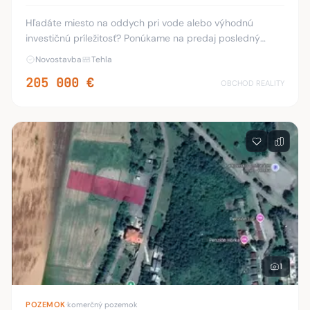
Hľadáte miesto na oddych pri vode alebo výhodnú
investičnú príležitosť? Ponúkame na predaj posledný
dostupný apartmán 1C v novostavbe Apartmánového
Novostavba
Tehla
domu Hôrka, situovaného v obľúbenej rekreačnej oblas
205 000 €
OBCHOD REALITY
1
POZEMOK
·
komerčný pozemok