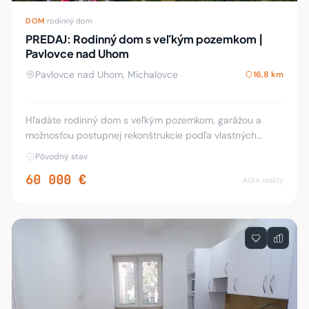
DOM
·
rodinný dom
PREDAJ: Rodinný dom s veľkým pozemkom |
Pavlovce nad Uhom
Pavlovce nad Uhom, Michalovce
16,8 km
Hľadáte rodinný dom s veľkým pozemkom, garážou a
možnosťou postupnej rekonštrukcie podľa vlastných
predstáv? Táto nehnuteľnosť v obci Pavlovce nad Uhom
Pôvodný stav
môže byť zaujímavou voľbou pre rodinu, ale aj pr
60 000 €
AGIA reality