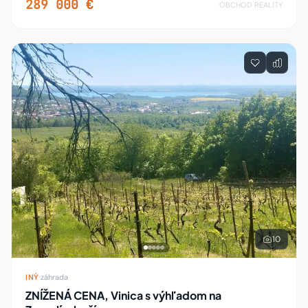
289 000 €
OBCHOD REALITY
10
INÝ
·
záhrada
ZNÍŽENÁ CENA, Vinica s výhľadom na