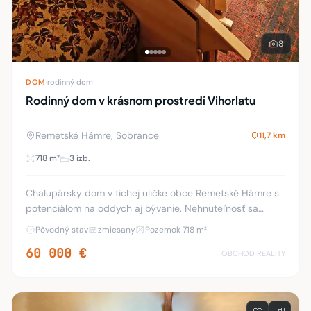
8
DOM
·
rodinný dom
Rodinný dom v krásnom prostredí Vihorlatu
Remetské Hámre, Sobrance
11,7 km
718 m²
3 izb.
Chalupársky dom v tichej uličke obce Remetské Hámre s
potenciálom na oddych aj bývanie. Nehnuteľnosť sa
nachádza na pozemku o výmere 610 m² v tichej uličke
Pôvodný stav
zmiesany
Pozemok 718 m²
obce a ponúka široké možnosti využitia –
60 000 €
OBCHOD REALITY