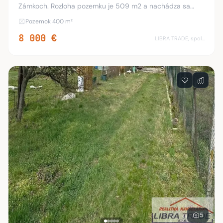
Zámkoch. Rozloha pozemku je 509 m2 a nachádza sa
smerom na Nesvady, neďaleko rieky Nitra. Kataster Nové
Pozemok 400 m²
Zámky - nová záhradkárska osada. Pozemky sú vy
8 000 €
LIBRA TRADE, spol.s.r.o.
5