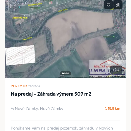
4
POZEMOK
·
záhrada
Na predaj - Záhrada výmera 509 m2
Nové Zámky, Nové Zámky
15,5 km
Ponúkame Vám na predaj pozemok, záhradu v Nových