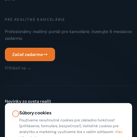
PRE REALITNÉ KANCELÁRIE
Profesionálny realitný portál pre kancelárie. Inzerujte 6 mesiacov
zadarmo.
Začať zadarmo
Prihlásiť sa →
Novinky zo sveta realít
Žiadny spam. Len nové inzeráty a tipy, max 2x mesačne.
Súbory cookies
Odoberať
Používame nevyhnutné cookies pre základnú funkčnosť
(prihlásenie, formuláre, bezpečnosť). Voliteľné cookies pre
analytiku a marketing využívame iba s vaším súhlasom.
Viac