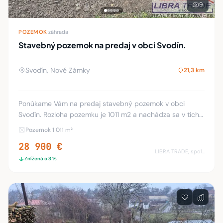
9
POZEMOK
·
záhrada
Stavebný pozemok na predaj v obci Svodín.
Svodín, Nové Zámky
21,3 km
Ponúkame Vám na predaj stavebný pozemok v obci
Svodín. Rozloha pozemku je 1011 m2 a nachádza sa v tichej
uličke neďaleko centra. Pozemok je priestranný, slnečný
Pozemok 1 011 m²
šírka pozemku je 29 m x 34.80 m. Celý
28 900 €
LIBRA TRADE, spol.s.r.o.
Znížená o 3 %