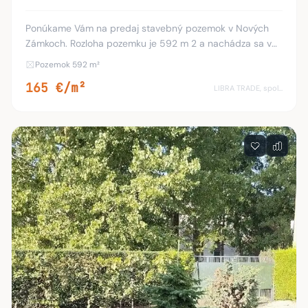
Ponúkame Vám na predaj stavebný pozemok v Nových
Zámkoch. Rozloha pozemku je 592 m 2 a nachádza sa v
novovybudovanej zóne rodinných domov, neďaleko
Pozemok 592 m²
nákupnej predajne Kaufland. Pozemok je priestranný
165 €/m²
LIBRA TRADE, spol.s.r.o.