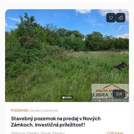
8
POZEMOK
·
stavebný pozemok
Stavebný pozemok na predaj v Nových
Zámkoch. Investičná príležitosť!
Nové Zámky, Nové Zámky
13,5 km