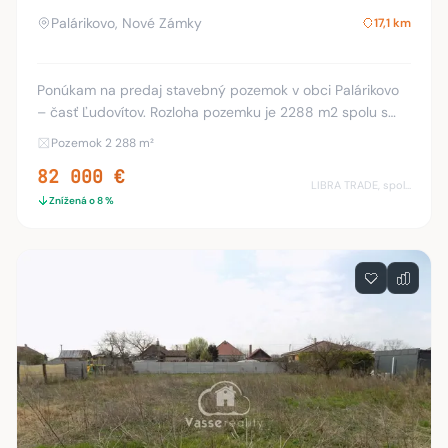
Palárikovo, Nové Zámky
17,1 km
Ponúkam na predaj stavebný pozemok v obci Palárikovo
– časť Ľudovítov. Rozloha pozemku je 2288 m2 spolu s
prístupovou cestou. Pozemok je priestranný, slnečný,
Pozemok 2 288 m²
rovinatý, je oplotený a vstup je možný aj
82 000 €
LIBRA TRADE, spol.s.r.o.
Znížená o 8 %