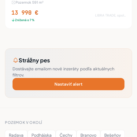
Pozemok 591 m²
šírka je 15.5 x 34 m. na pozemku sa nac
13 990 €
LIBRA TRADE, spol.s.r.o.
Znížená o 7 %
Strážny pes
Dostávajte emailom nové inzeráty podľa aktuálnych
filtrov.
Nastaviť alert
POZEMOK V OKOLÍ
Radava
Podhájska
Čechy
Branovo
Bešeňov