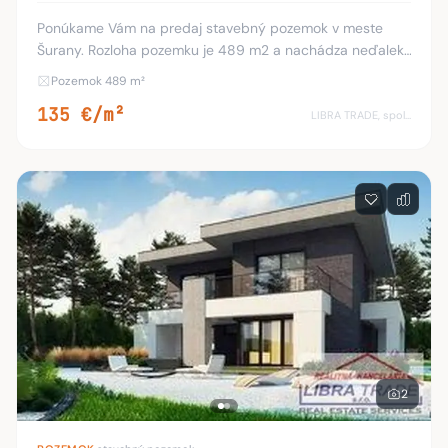
Ponúkame Vám na predaj stavebný pozemok v meste
Šurany. Rozloha pozemku je 489 m2 a nachádza neďaleko
vlakovej stanice v tichej uličke s dobrou dostupnosťou.
Pozemok 489 m²
Pozemok je oplotený, je zatrávnený, upra
135 €/m²
LIBRA TRADE, spol.s.r.o.
2