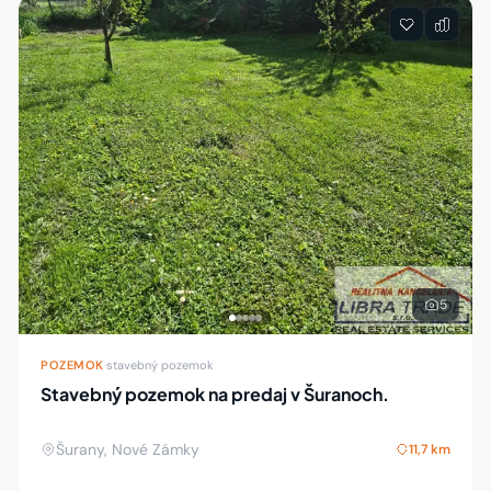
5
POZEMOK
·
stavebný pozemok
Stavebný pozemok na predaj v Šuranoch.
Šurany, Nové Zámky
11,7 km