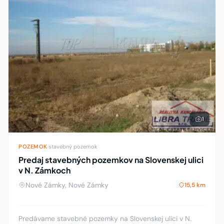
1
POZEMOK
·
stavebný pozemok
Predaj stavebných pozemkov na Slovenskej ulici
v N. Zámkoch
Nové Zámky, Nové Zámky
15,5 km
Predávame stavebné pozemky na Slovenskej ulici v N.