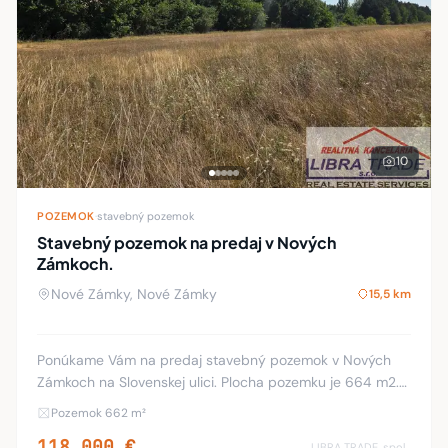
10
POZEMOK
·
stavebný pozemok
Stavebný pozemok na predaj v Nových
Zámkoch.
Nové Zámky, Nové Zámky
15,5 km
Ponúkame Vám na predaj stavebný pozemok v Nových
Zámkoch na Slovenskej ulici. Plocha pozemku je 664 m2.
Inžinierske siete ako elektrika, voda a kanalizácia sa
Pozemok 662 m²
nachádzajú pred pozemkom. Cesta je vo výs
118 000 €
LIBRA TRADE, spol.s.r.o.