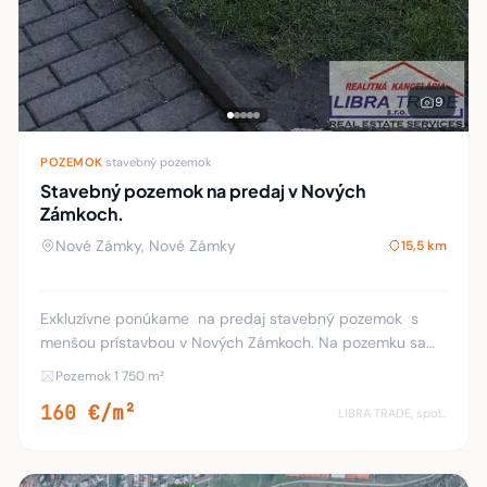
9
POZEMOK
·
stavebný pozemok
Stavebný pozemok na predaj v Nových
Zámkoch.
Nové Zámky, Nové Zámky
15,5 km
Exkluzívne ponúkame na predaj stavebný pozemok s
menšou prístavbou v Nových Zámkoch. Na pozemku sa
nachádza menší rodinný dom s obytným podkrovím o
Pozemok 1 750 m²
rozlohe 70 m2 ihneď obývateľný, letná kuchyňa a ho
160 €/m²
LIBRA TRADE, spol.s.r.o.