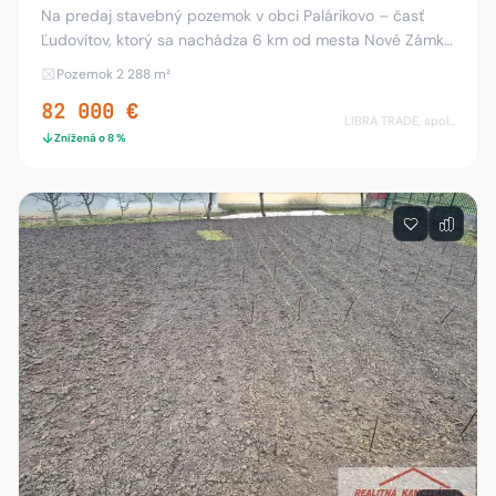
Na predaj stavebný pozemok v obci Palárikovo – časť
Ľudovítov, ktorý sa nachádza 6 km od mesta Nové Zámky.
Pozemok má výmeru 2288 m2 + prístupová cesta. Podľa
Pozemok 2 288 m²
územného plánu obce je na tomto pozemku m
82 000 €
LIBRA TRADE, spol.s.r.o.
Znížená o 8 %