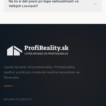
Na čo si dať pozor pri kúpe nehnuteľnosti vo
Veľkých Lovciach?
Lepšie bývanie od profesionálov. Profesionálny
realitný portál pre moderné realitné kancelárie na
Slovensku.
NEHNUTEĽNOSTI