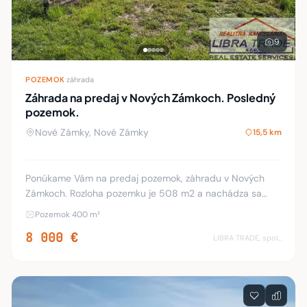
9
POZEMOK
·
záhrada
Záhrada na predaj v Nových Zámkoch. Posledný
pozemok.
Nové Zámky, Nové Zámky
15,5 km
Ponúkame Vám na predaj pozemok, záhradu v Nových
Zámkoch. Rozloha pozemku je 508 m2 a nachádza sa
smerom na Nesvady, neďaleko rieky Nitra. Kataster Nové
Pozemok 400 m²
Zámky - nová záhradkárska osada. Cena za jeden
8 000 €
LIBRA TRADE, spol.s.r.o.