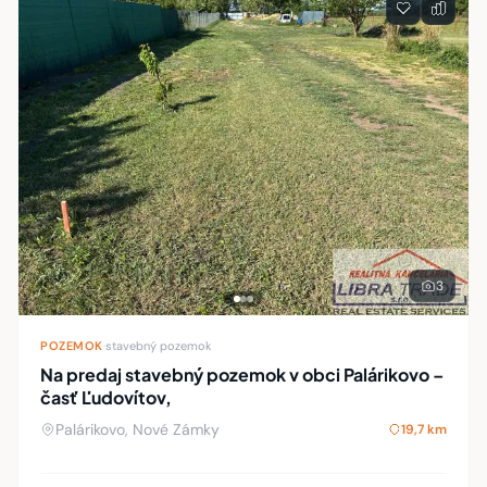
3
POZEMOK
·
stavebný pozemok
Na predaj stavebný pozemok v obci Palárikovo –
časť Ľudovítov,
Palárikovo, Nové Zámky
19,7 km