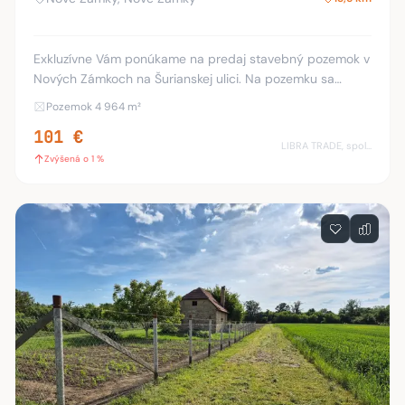
Exkluzívne Vám ponúkame na predaj stavebný pozemok v
Nových Zámkoch na Šurianskej ulici. Na pozemku sa
nachádza stavba rodinného domu, letnej kuchyne a
Pozemok 4 964 m²
garáže. Táto ponuka je výhodná ako Investičná p
101 €
LIBRA TRADE, spol.s.r.o.
Zvýšená o 1 %