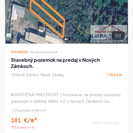
2
POZEMOK
·
stavebný pozemok
Stavebný pozemok na predaj v Nových
Zámkoch.
Nové Zámky, Nové Zámky
13,5 km
INVESTIČNÁ PRÍLEŽITOSŤ ! Ponúkame na predaj stavebný
pozemok o rozlohe 4964 m2 v Nových Zámkoch na
Šurianskej ulici. Pozemok je priestranný, dostatočne široký,
Pozemok 4 964 m²
vhodný na výstavbu viac rodinných domov,
101 €/m²
LIBRA TRADE, spol.s.r.o.
Zvýšená o 1 %