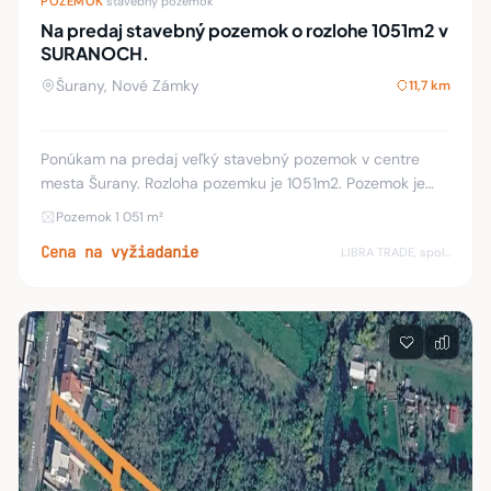
POZEMOK
·
stavebný pozemok
Na predaj stavebný pozemok o rozlohe 1051m2 v
SURANOCH.
Šurany, Nové Zámky
11,7 km
Ponúkam na predaj veľký stavebný pozemok v centre
mesta Šurany. Rozloha pozemku je 1051m2. Pozemok je
slnečný a rovinatý. Na pozemku sa nachádzajú všetky
Pozemok 1 051 m²
inžinierske siete – kanalizácia, vodovodná prí
Cena na vyžiadanie
LIBRA TRADE, spol.s.r.o.