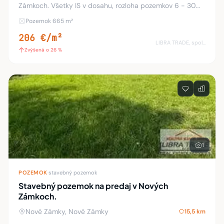
Zámkoch. Všetky IS v dosahu, rozloha pozemkov 6 - 30
árov. Šírka pozemku 20 - 44 m. Na pozemku je možné
Pozemok 665 m²
okamžite stavať. Informácie: Ing. Pavel Hud
206 €/m²
LIBRA TRADE, spol.s.r.o.
Zvýšená o 26 %
1
POZEMOK
·
stavebný pozemok
Stavebný pozemok na predaj v Nových
Zámkoch.
Nové Zámky, Nové Zámky
15,5 km