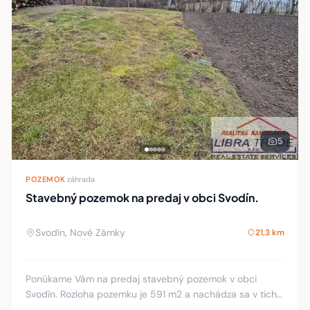
5
POZEMOK
·
záhrada
Stavebný pozemok na predaj v obci Svodín.
Svodín, Nové Zámky
21,3 km
Ponúkame Vám na predaj stavebný pozemok v obci
Svodín. Rozloha pozemku je 591 m2 a nachádza sa v tichej
uličke neďaleko centra. Pozemok je priestranný, slnečný