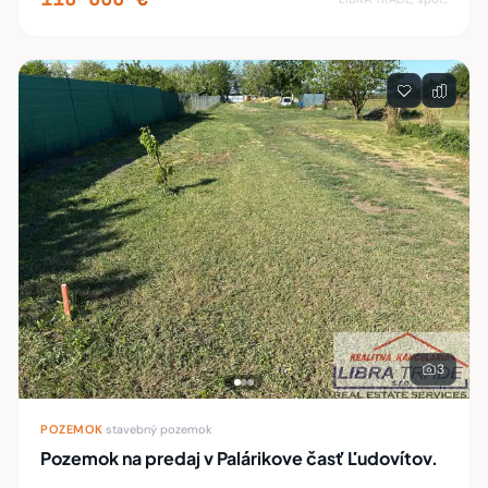
3
POZEMOK
·
stavebný pozemok
Pozemok na predaj v Palárikove časť Ľudovítov.