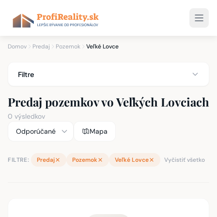
Domov
Predaj
Pozemok
Veľké Lovce
Filtre
Predaj pozemkov vo Veľkých Lovciach
0 výsledkov
Mapa
FILTRE:
Predaj
Pozemok
Veľké Lovce
Vyčistiť všetko