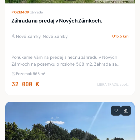
POZEMOK
·
záhrada
Záhrada na predaj v Nových Zámkoch.
Nové Zámky, Nové Zámky
15,5 km
Ponúkame Vám na predaj slnečnú záhradu v Nových
Zámkoch na pozemku o rozlohe 568 m2. Záhrada sa
nachádza za Tescom, je oplotená, je tu zapojená
Pozemok 568 m²
elektrická prípojka, vŕtaná studňa s čerpadlom a vodárni
32 000 €
LIBRA TRADE, spol.s.r.o.