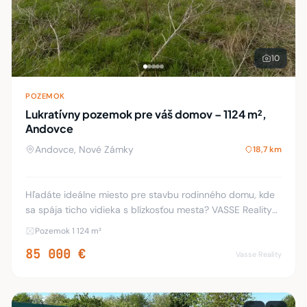
10
POZEMOK
Lukratívny pozemok pre váš domov – 1124 m²,
Andovce
Andovce, Nové Zámky
18,7 km
Hľadáte ideálne miesto pre stavbu rodinného domu, kde
sa spája ticho vidieka s blízkosťou mesta? VASSE Reality
vám vo výhradnom zastúpení majiteľa ponúka na predaj
Pozemok 1 124 m²
priestranný pozemok na Dlhej ulici v
85 000 €
Vasse Reality