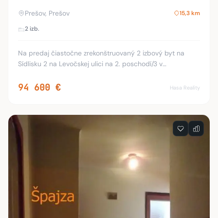
Prešov, Prešov
15,3 km
2 izb.
Na predaj čiastočne zrekonštruovaný 2 izbový byt na
Sídlisku 2 na Levočskej ulici na 2. poschodí/3 v
zateplenom panelovom dome bez výťahu. Rozloha 53 m2,
orientácia na západ. Rekonštrukcie: plastové o
94 600 €
Hasa Reality