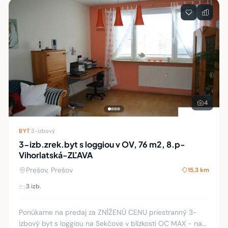
4
BYT
·
3-izbový
3-izb.zrek.byt s loggiou v OV, 76 m2, 8.p-
Vihorlatská-ZĽAVA
Prešov, Prešov
15,3 km
3 izb.
Ponúkame na predaj za ZNÍŽENÚ CENU priestranný 3-
izbový byt s loggiou na Sekčove v blízkosti OC MAX - na