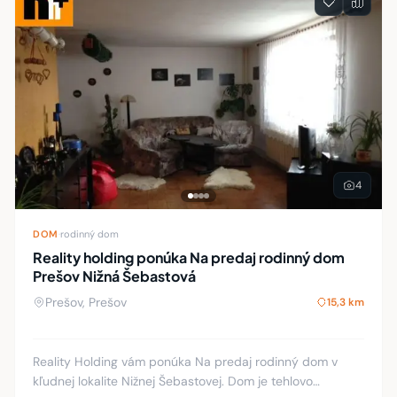
4
DOM
·
rodinný dom
Reality holding ponúka Na predaj rodinný dom
Prešov Nižná Šebastová
Prešov, Prešov
15,3 km
Reality Holding vám ponúka Na predaj rodinný dom v
kľudnej lokalite Nižnej Šebastovej. Dom je tehlovo