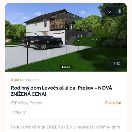
10
DOM
·
rodinný dom
Rodinný dom Levočská ulica, Prešov - NOVÁ
ZNÍŽENÁ CENA!
Prešov, Prešov
14,4 km
120 m²
Ponúkame Vám za ZNÍŽENÚ CENU na predaj rodinný dom