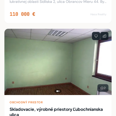
lukrativnej oblasti Sidliska 2, ulica Obrancov Mieru 44. Byt
je v povodnom stave, co umoznuje prerabku podla
predstav. Velka kuchyna Spajza. Nachad
110 000 €
Hasa Reality
2
OBCHODNÝ PRIESTOR
Skladovacie, výrobné priestory Ľubochnianska
ulica