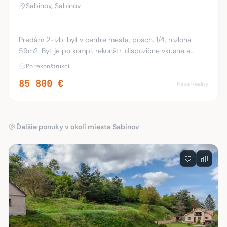
Sabinov, Sabinov
Predám 2-izb. byt v centre mesta, posch. 1/4, rozloha
59m2. Byt je po kompl. rekonštr. dispozične vkusne a
učelovo upravený. Pozostáva z 2 obytných
Po rekonštrukcii
miestnosti(spálňa, detsk. izba), moderná kuchyňa spo
85 800 €
Hasa Reality
Ďalšie ponuky v okolí miesta Sabinov