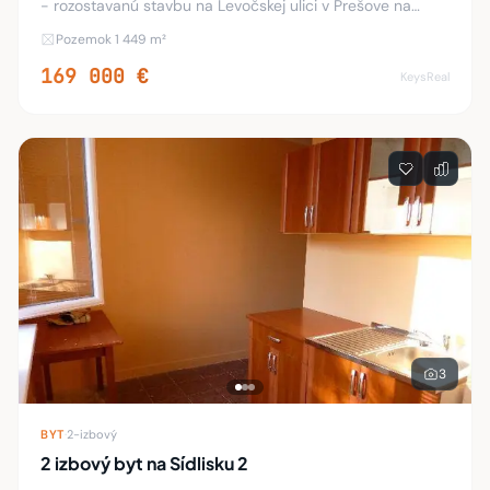
- rozostavanú stavbu na Levočskej ulici v Prešove na
pozemku s rozlohou 1449 m2 + podiel na prístupovej
Pozemok 1 449 m²
ceste. Časť pozemku tvorí príjemná rovinka, z
169 000 €
KeysReal
3
BYT
·
2-izbový
2 izbový byt na Sídlisku 2