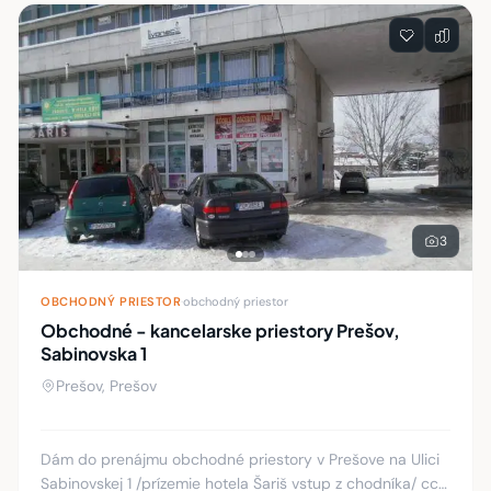
Zoznam nehnuteľností
3
OBCHODNÝ PRIESTOR
·
obchodný priestor
Obchodné - kancelarske priestory Prešov,
Sabinovska 1
Prešov, Prešov
Dám do prenájmu obchodné priestory v Prešove na Ulici
Sabinovskej 1 /prízemie hotela Šariš vstup z chodníka/ cca