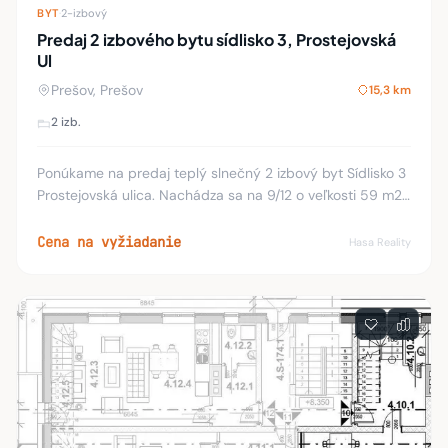
BYT
·
2-izbový
Predaj 2 izbového bytu sídlisko 3, Prostejovská
Ul
Prešov, Prešov
15,3 km
2 izb.
Ponúkame na predaj teplý slnečný 2 izbový byt Sídlisko 3
Prostejovská ulica. Nachádza sa na 9/12 o veľkosti 59 m2
s dvoma loggiami po čiastočnej rekonštrukcii nové
plastové okná, bezpečnostné dvere, p
Cena na vyžiadanie
Hasa Reality