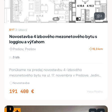
2
BYT
·
3-izbový
Novostavba 4 izbového mezonetového bytu s
loggiou a výťahom
Prešov, Prešov
15,3 km
3 izb.
Ponúkame na predaj novostavbu 4-izbového
mezonetového bytu na ul. 17. novembra v Prešove. Jediná
novostavba mezonetových bytov s vlastným kúrením,
Novostavba
balkónom a výťahom v širšom centre mesta. Byt 10 o vý
191 400 €
Hasa Reality