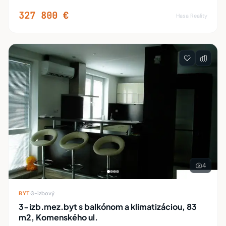
kvádrovej konštrukcie. Má drevené eurookná. Dom je
dvojpodlažný. Má plynové kúrenie a tiež kozub s
327 800 €
Hasa Reality
4
BYT
·
3-izbový
3-izb.mez.byt s balkónom a klimatizáciou, 83
m2, Komenského ul.