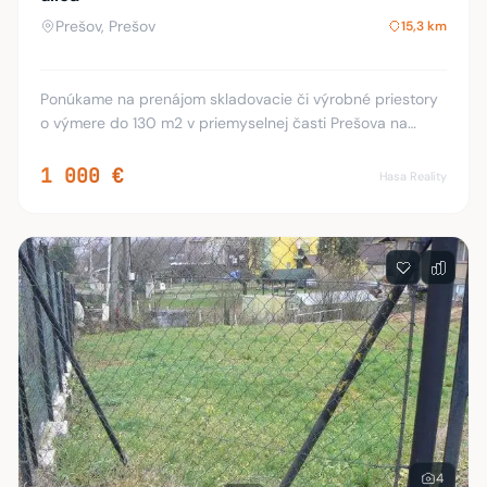
Prešov, Prešov
15,3 km
Ponúkame na prenájom skladovacie či výrobné priestory
o výmere do 130 m2 v priemyselnej časti Prešova na
Ľubochnianskej ulici. Súčasťou sú aj 2 samostatné
kancelárie a toalety. Cena je 450 eur+energie
1 000 €
Hasa Reality
4