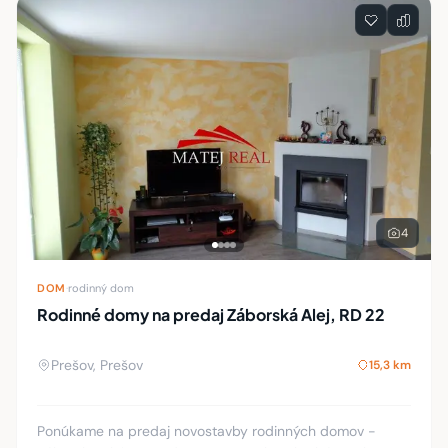
4
DOM
·
rodinný dom
Rodinné domy na predaj Záborská Alej, RD 22
Prešov, Prešov
15,3 km
Ponúkame na predaj novostavby rodinných domov -