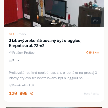
4
BYT
·
3-izbový
3 izbový zrekonštruovaný byt s loggiou,
Karpatská ul. 73m2
Prešov, Prešov
15,3 km
3 izb.
Prešovská realitná spoločnosť, s. r. o. ponúka na predaj 3
izbový štýlovo zrekonštruovaný byt s loggiou na ul.
Karpatská (sídl. Sekčov) v Prešove. Byt sa nachádza sa na
Po rekonštrukcii
3. p. /7 s celkovou rozlohou 73
120 800 €
Hasa Reality