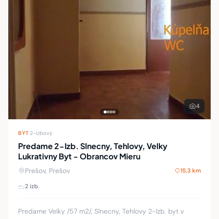
4
BYT
·
2-izbový
Predame 2-Izb. Slnecny, Tehlovy, Velky
Lukrativny Byt - Obrancov Mieru
Prešov, Prešov
15,3 km
2 izb.
Predame Velky /57 m2/, Slnecny, Tehlovy 2-Izb. byt v