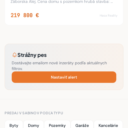
Záborska Alej. Cena domu s pozemkom hrubá stavba:
99.900 s DPH Cena domu s pozemkom na kľúč: 134.900
s DPH Za 100% zálohu zákazník kupuje pozemok a
219 800 €
Hasa Reality
Strážny pes
Dostávajte emailom nové inzeráty podľa aktuálnych
filtrov.
Nastaviť alert
PREDAJ V SABINOV PODĽA TYPU
Byty
Domy
Pozemky
Garáže
Kancelárie