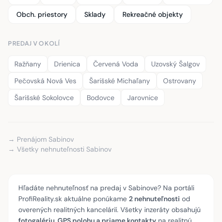
Obch. priestory
Sklady
Rekreačné objekty
PREDAJ V OKOLÍ
Ražňany
Drienica
Červená Voda
Uzovský Šalgov
Pečovská Nová Ves
Šarišské Michaľany
Ostrovany
Šarišské Sokolovce
Bodovce
Jarovnice
→ Prenájom Sabinov
→ Všetky nehnuteľnosti Sabinov
Hľadáte nehnuteľnosť na predaj v Sabinove? Na portáli
ProfiReality.sk aktuálne ponúkame
2 nehnuteľnosti
od
overených realitných kancelárií. Všetky inzeráty obsahujú
fotogalériu, GPS polohu a priame kontakty
na realitnú