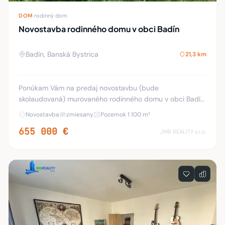
DOM
·
rodinný dom
Novostavba rodinného domu v obci Badín
Badín, Banská Bystrica
21,3 km
Ponúkam Vám na predaj novostavbu (bude
skolaudovaná) murovaného rodinného domu v obci Badín,
na Laurinskej ulici (odbočka z hlavnej cesty vľavo od BB)
Novostavba
zmiesany
Pozemok 1 100 m²
posledný dom v slepej uličke, v prostredí krásnej
655 000 €
JMB REALITY s.r.o.