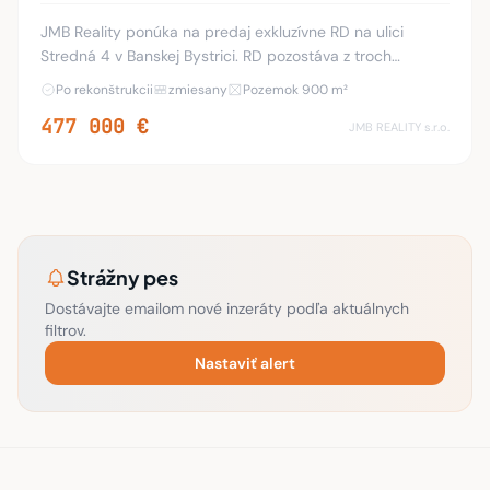
JMB Reality ponúka na predaj exkluzívne RD na ulici
Stredná 4 v Banskej Bystrici. RD pozostáva z troch
nadzemných a jedného podzemného podlažia. Pôdorysy
Po rekonštrukcii
zmiesany
Pozemok 900 m²
s výmerami sú pripojené vo fotodokumentácii in
477 000 €
JMB REALITY s.r.o.
Strážny pes
Dostávajte emailom nové inzeráty podľa aktuálnych
filtrov.
Nastaviť alert