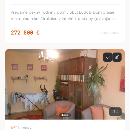
Predáme pekný rodinný dom v obci Budča. Dom prešiel
rozsiahlou rekonštrukciou v interiéri: podlahy (plávajúce p.
ošetrené parkety, dlažba. nové eurookná, stierky,
kuchynská linka so vstavanými spotreb
272 800 €
Hasa Reality
4
BYT
·
3-izbový