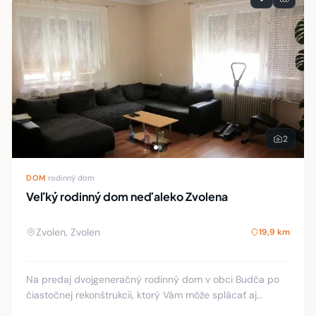
2
DOM
·
rodinný dom
Veľký rodinný dom neďaleko Zvolena
Zvolen, Zvolen
19,9 km
Na predaj dvojgeneračný rodinný dom v obci Budča po
čiastočnej rekonštrukcii, ktorý Vám môže splácať aj
hypotéku. Dom pozostáva z prízemia a poschodia, pričom