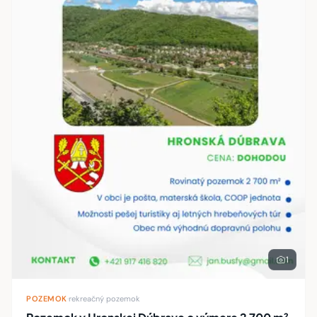
1
POZEMOK
·
rekreačný pozemok