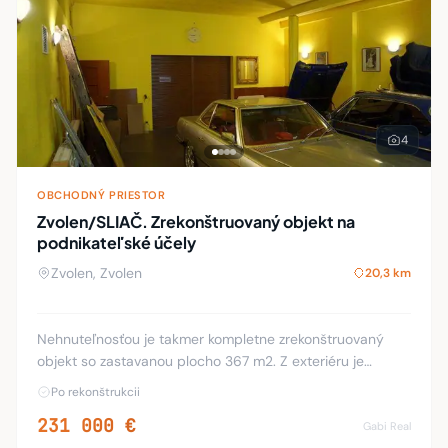
4
OBCHODNÝ PRIESTOR
Zvolen/SLIAČ. Zrekonštruovaný objekt na
podnikateľské účely
Zvolen, Zvolen
20,3 km
Nehnuteľnosťou je takmer kompletne zrekonštruovaný
objekt so zastavanou plocho 367 m2. Z exteriéru je
zateplený (chýba stierka. má plastové okná a drevené
Po rekonštrukcii
dvere. V interiéry sú kompletne urobené stier
231 000 €
Gabi Real