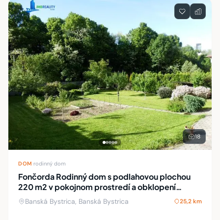
18
DOM
·
rodinný dom
Fončorda Rodinný dom s podlahovou plochou
220 m2 v pokojnom prostredí a obklopení
prírodou.
Banská Bystrica, Banská Bystrica
25,2 km