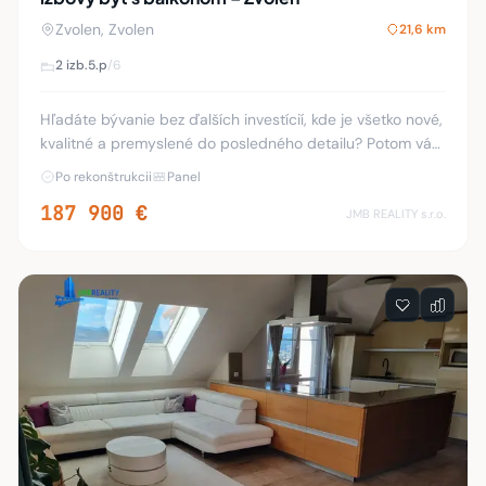
Zvolen, Zvolen
21,6 km
2 izb.
5.p
/6
Hľadáte bývanie bez ďalších investícií, kde je všetko nové,
kvalitné a premyslené do posledného detailu? Potom vás
tento výnimočný byt určite osloví. Ponúkam vám na
Po rekonštrukcii
Panel
predaj priestranný 2-izbový byt s
187 900 €
JMB REALITY s.r.o.