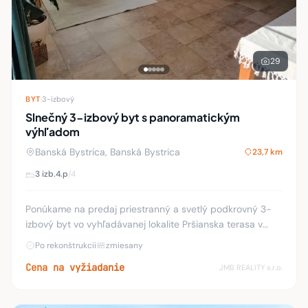
29
BYT
·
3-izbový
Slnečný 3-izbový byt s panoramatickým
výhľadom
Banská Bystrica, Banská Bystrica
23,7 km
3 izb.
4.p
/4
Ponúkame na predaj priestranný a svetlý podkrovný 3-
izbový byt vo vyhľadávanej lokalite Pršianska terasa v
Banskej Bystrici. Tento výnimočný byt s výmerou 90,83
Po rekonštrukcii
zmiesany
m² ponúka komfortné bývanie v pokojnom
Cena na vyžiadanie
JMB REALITY s.r.o.