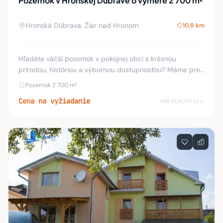
Pozemok v Hronskej Dúbrave o výmere 2 700 m²
Hronská Dúbrava, Žiar nad Hronom
10,8 km
Hľadáte väčší pozemok v pokojnej obci s krásnou
prírodou, históriou a výbornou dostupnosťou? Máme pre
vás ideálnu príležitosť! Lokalita: Hronská Dúbrava (okres
Pozemok 2 700 m²
Žiar nad Hronom) Výmera: 2 700 m² Výbor
Cena na vyžiadanie
JMB REALITY s.r.o.