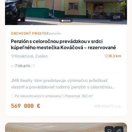
18
OBCHODNÝ PRIESTOR
·
penzión
Penzión s celoročnou prevádzkou v srdci
kúpeľného mestečka Kováčová - rezervované
Kováčová, Zvolen
18,3 km
7 izb.
príz.
/3
JMB Reality Vám predstavuje výnimočnú príležitosť
vlastniť a prevádzkovať rodinný penzión s celoročnou
prevádzkou v srdci obľúbeného kúpeľného mestečka
Po rekonštrukcii
zmiesany
Pozemok 762 m²
Kováčová, len 4 km od Zvolena. Tento udržiavaný
569 000 €
JMB REALITY s.r.o.