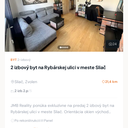
24
BYT
·
2-izbový
2 izbový byt na Rybárskej ulici v meste Sliač
Sliač, Zvolen
21,4 km
2 izb.
2.p
/5
JMB Reality ponúka exkluzívne na predaj 2 izbový byt na
Rybárskej ulici v meste Sliač. Orientácia okien východ
západ. Výmera bytu je 50 m2 plus presklená terasa 8
Po rekonštrukcii
Panel
m2. Byt sa nachádza na prvom nadzemn