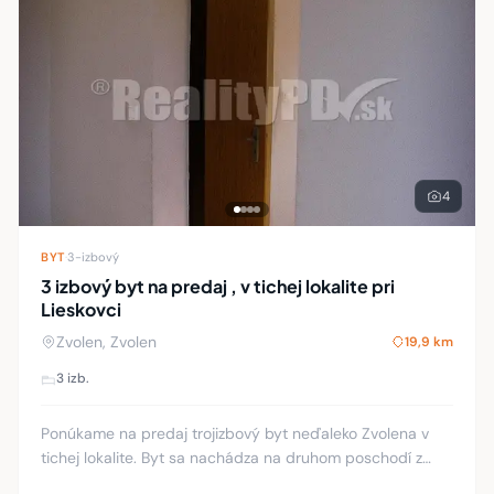
4
BYT
·
3-izbový
3 izbový byt na predaj , v tichej lokalite pri
Lieskovci
Zvolen, Zvolen
19,9 km
3 izb.
Ponúkame na predaj trojizbový byt neďaleko Zvolena v
tichej lokalite. Byt sa nachádza na druhom poschodí z
celkovo štyroch. V byte prebehla kompletná