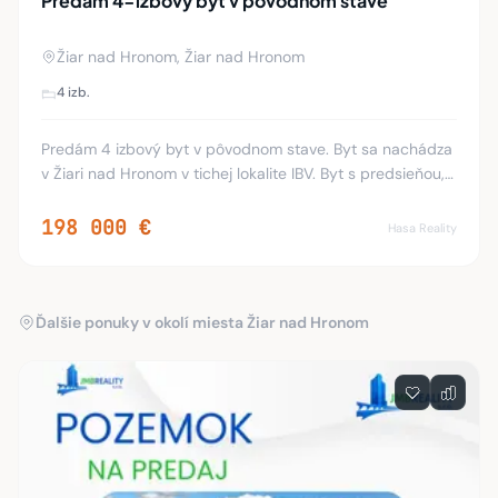
Predám 4-izbový byt v pôvodnom stave
Žiar nad Hronom, Žiar nad Hronom
4 izb.
Predám 4 izbový byt v pôvodnom stave. Byt sa nachádza
v Žiari nad Hronom v tichej lokalite IBV. Byt s predsieňou,
kuchyňou, kúpeľňou a WC je situovaný na druhom
poschodí. Je to bytovka so štyrmi bytmi
198 000 €
Hasa Reality
Ďalšie ponuky v okolí miesta Žiar nad Hronom