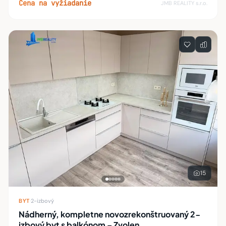
Cena na vyžiadanie
JMB REALITY s.r.o.
15
BYT
·
2-izbový
Nádherný, kompletne novozrekonštruovaný 2-
izbový byt s balkónom – Zvolen