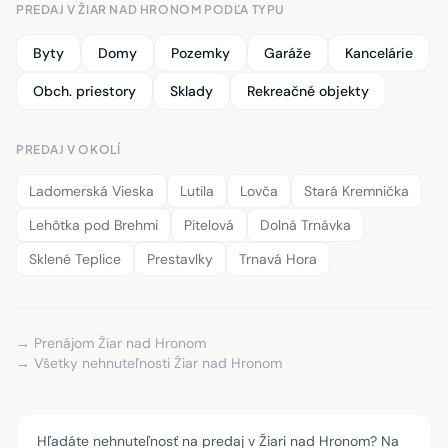
PREDAJ V ŽIAR NAD HRONOM PODĽA TYPU
Byty
Domy
Pozemky
Garáže
Kancelárie
Obch. priestory
Sklady
Rekreačné objekty
PREDAJ V OKOLÍ
Ladomerská Vieska
Lutila
Lovča
Stará Kremnička
Lehôtka pod Brehmi
Pitelová
Dolná Trnávka
Sklené Teplice
Prestavlky
Trnavá Hora
→ Prenájom Žiar nad Hronom
→ Všetky nehnuteľnosti Žiar nad Hronom
Hľadáte nehnuteľnosť na predaj v Žiari nad Hronom? Na