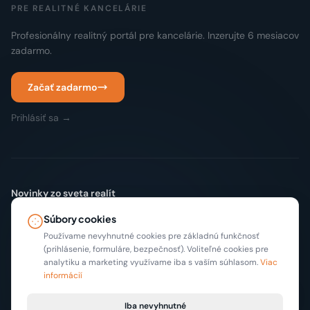
PRE REALITNÉ KANCELÁRIE
Profesionálny realitný portál pre kancelárie. Inzerujte 6 mesiacov
zadarmo.
Začať zadarmo
Prihlásiť sa →
Novinky zo sveta realít
Žiadny spam. Len nové inzeráty a tipy, max 2x mesačne.
Súbory cookies
Odoberať
Používame nevyhnutné cookies pre základnú funkčnosť
(prihlásenie, formuláre, bezpečnosť). Voliteľné cookies pre
analytiku a marketing využívame iba s vaším súhlasom.
Viac
informácií
Iba nevyhnutné