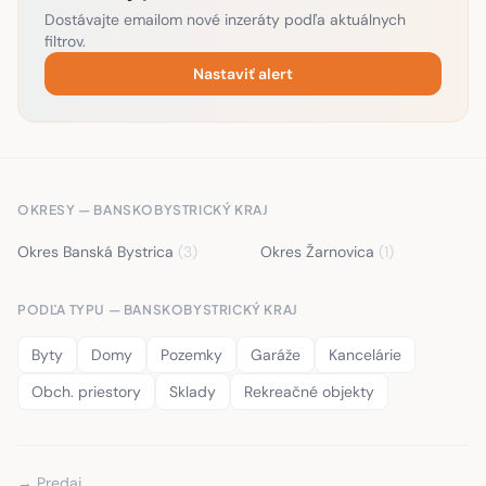
Dostávajte emailom nové inzeráty podľa aktuálnych
filtrov.
Nastaviť alert
OKRESY — BANSKOBYSTRICKÝ KRAJ
Okres Banská Bystrica
(3)
Okres Žarnovica
(1)
PODĽA TYPU — BANSKOBYSTRICKÝ KRAJ
Byty
Domy
Pozemky
Garáže
Kancelárie
Obch. priestory
Sklady
Rekreačné objekty
→ Predaj