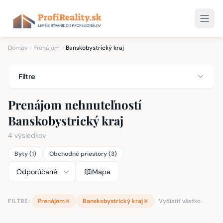
Domov
Prenájom
Banskobystrický kraj
Filtre
Prenájom nehnuteľností
Banskobystrický kraj
4 výsledkov
Byty (1)
Obchodné priestory (3)
Mapa
FILTRE:
Prenájom
Banskobystrický kraj
Vyčistiť všetko