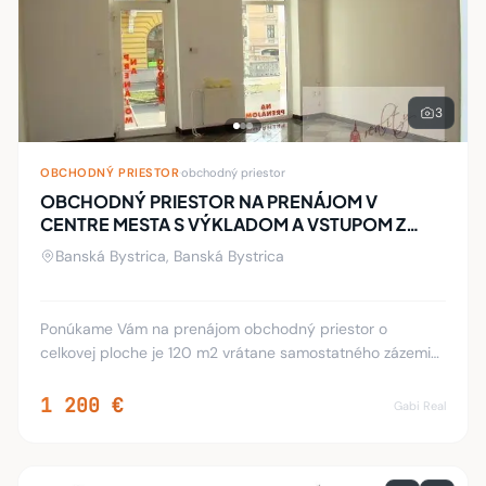
3
OBCHODNÝ PRIESTOR
·
obchodný priestor
OBCHODNÝ PRIESTOR NA PRENÁJOM V
CENTRE MESTA S VÝKLADOM A VSTUPOM Z
ULICE
Banská Bystrica, Banská Bystrica
Ponúkame Vám na prenájom obchodný priestor o
celkovej ploche je 120 m2 vrátane samostatného zázemia,
ktoré tvorí 3 x WC s umývadlami, kuchynka, samostatný
plynový kotol na vykurovanie. V priestore je
1 200 €
Gabi Real