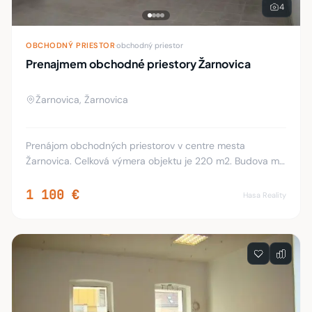
4
OBCHODNÝ PRIESTOR
·
obchodný priestor
Prenajmem obchodné priestory Žarnovica
Žarnovica, Žarnovica
Prenájom obchodných priestorov v centre mesta
Žarnovica. Celková výmera objektu je 220 m2. Budova má
3 – samostatné vchody a jeden vchod pre zásobovanie.
V priestoroch budovy sa nachádzajú 3 x soc. za
1 100 €
Hasa Reality