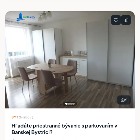
Zoznam nehnuteľností
9
BYT
·
2-izbový
Hľadáte priestranné bývanie s parkovaním v
Banskej Bystrici?