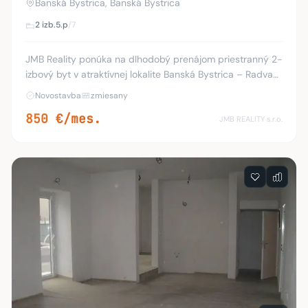
Banská Bystrica, Banská Bystrica
2 izb.
5.p
/7
JMB Reality ponúka na dlhodobý prenájom priestranný 2-
izbový byt v atraktívnej lokalite Banská Bystrica – Radvaň,
Dlhá ulica. Ak hľadáte moderné bývanie s dostatkom
Novostavba
zmiesany
priestoru, výbornou dostupnosťou s
850 €/mes.
JMB REALITY s.r.o.