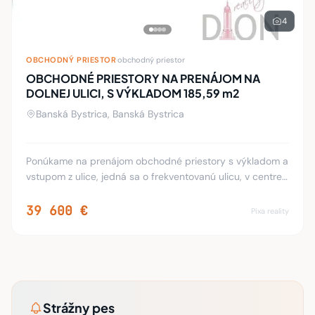
4
OBCHODNÝ PRIESTOR
·
obchodný priestor
OBCHODNÉ PRIESTORY NA PRENÁJOM NA
DOLNEJ ULICI, S VÝKLADOM 185,59 m2
Banská Bystrica, Banská Bystrica
Ponúkame na prenájom obchodné priestory s výkladom a
vstupom z ulice, jedná sa o frekventovanú ulicu, v centre
mesta Banská Bystrica. Podlahová plocha je 185,59 m2.
Skladá sa z dvoch podlaží prízemie
39 600 €
Pixa reality
Strážny pes