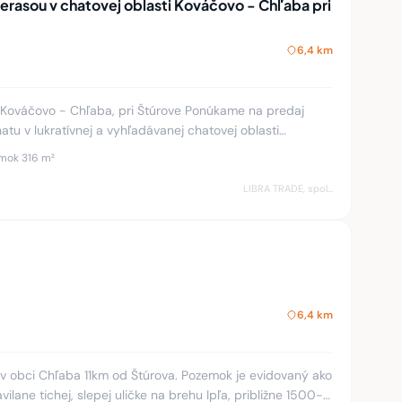
atovej oblasti Kováčovo - Chľaba pri
6,4 km
- Chľaba, pri Štúrove Ponúkame na predaj
tu v lukratívnej a vyhľadávanej chatovej oblasti
Kováčovo, len kúsok od Štúrova. Výmera poz
mok 316 m²
LIBRA TRADE, spol.s.r.o.
6,4 km
 obci Chľaba 11km od Štúrova. Pozemok je evidovaný ako
ilane tichej, slepej uličke na brehu Ipľa, približne 1500-