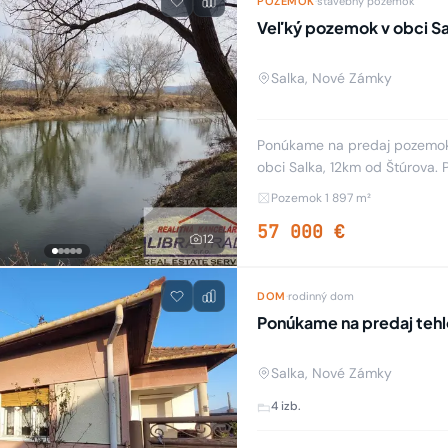
POZEMOK
·
stavebný pozemok
Veľký pozemok v obci Sa
Salka, Nové Zámky
Ponúkame na predaj pozemok
obci Salka, 12km od Štúrova.
susedných parciel 1.-970m2,
Pozemok 1 897 m²
57 000 €
12
DOM
·
rodinný dom
Ponúkame na predaj tehlo
Salka, Nové Zámky
4 izb.