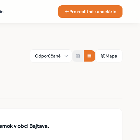
ín
Pre realitné kancelárie
Mapa
emok v obci Bajtava.