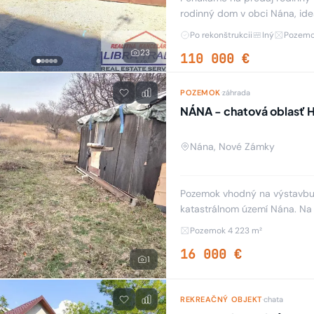
rodinný dom v obci Nána, ide
sa nachádza na veľkorysom 
Po rekonštrukcii
Iný
Pozemo
23
110 000 €
Znížená o 7 %
POZEMOK
·
záhrada
NÁNA - chatová oblas
Nána, Nové Zámky
Pozemok vhodný na výstavbu 
katastrálnom území Nána. Na
chatkou na náradie. Pozemok 
Pozemok 4 223 m²
16 000 €
1
REKREAČNÝ OBJEKT
·
chata