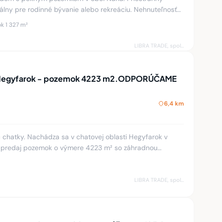
álny pre rodinné bývanie alebo rekreáciu. Nehnuteľnosť
pozemku o výmere
k 1 327 m²
LIBRA TRADE, spol.s.r.o.
ť Hegyfarok - pozemok 4223 m2.ODPORÚČAME
6,4 km
chatky. Nachádza sa v chatovej oblasti Hegyfarok v
 predaj pozemok o výmere 4223 m² so záhradnou
má približne cca. 12
LIBRA TRADE, spol.s.r.o.