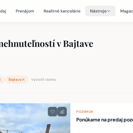
daj
Prenájom
Realitné kancelárie
Nástroje
Magaz
nehnuteľností v Bajtave
Bajtava
Vyčistiť všetko
teľností
POZEMOK
Ponúkame na predaj poz