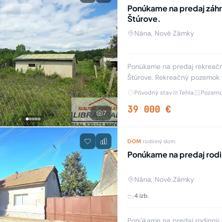
Ponúkame na predaj záhra
Štúrove.
Nána, Nové Zámky
Ponúkame na predaj rekreačný
Štúrove. Rekreačný pozemok o vým
oddych, rekreáciu či ďalšie vy
Pôvodný stav
Tehla
Pozemo
39 000 €
7
DOM
·
rodinný dom
Ponúkame na predaj rod
Nána, Nové Zámky
4 izb.
Ponúkame na predaj rodinný