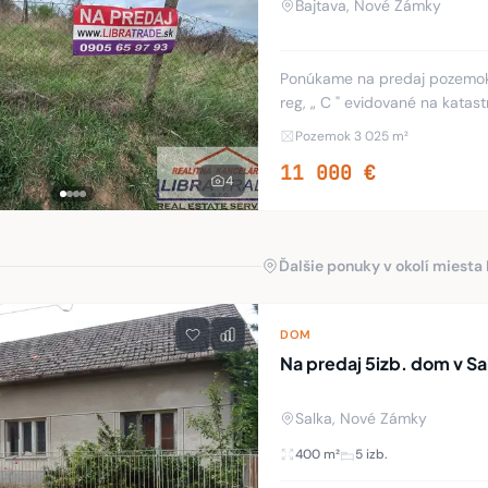
Bajtava, Nové Zámky
Ponúkame na predaj pozemok v
reg, „ C " evidované na katastrálnej mape. Výmera pozemku 3025 m2, mimo
zastavaného územia obce, za
Pozemok 3 025 m²
11 000 €
4
Ďalšie ponuky v okolí miesta
DOM
Na predaj 5izb. dom v Sal
Salka, Nové Zámky
400 m²
5 izb.