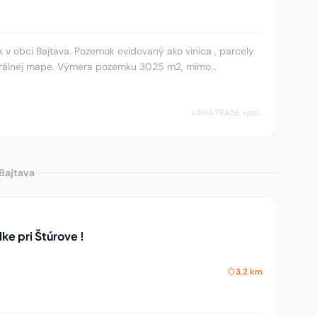
 obci Bajtava. Pozemok evidovaný ako vinica , parcely
 rodinnými domami,
LIBRA TRADE, spol.s.r.o.
 Bajtava
ke pri Štúrove !
3,2 km