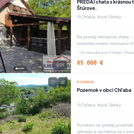
PREDAJ chata s krásnou terasou v ch
Štúrove.
Chľaba, Nové Zámky
Na predaj rekreačná chata – Kováčovo 
zrekonštruovanú murovanú cha
Po rekonštrukcii
Tehla
Poze
85 000 €
25
POZEMOK
Pozemok v obci Chľaba
Chľaba, Nové Zámky
Ponúkam na predaj pozemok v
záhrada a nachádza sa v intrav