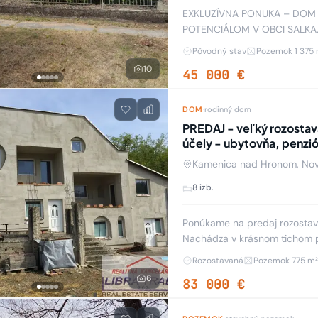
EXKLUZÍVNA PONUKA – DOM
POTENCIÁLOM V OBCI SALKA. 
rodinný dom s veľkým pozemk
Pôvodný stav
Pozemok 1 375 
10
45 000 €
DOM
·
rodinný dom
PREDAJ - veľký rozostav
účely - ubytovňa, penz
Kamenica nad Hronom, No
8 izb.
Ponúkame na predaj rozosta
Nachádza v krásnom tichom pro
Pozostáva z 8 priestranných i
Rozostavaná
Pozemok 775 m²
6
83 000 €