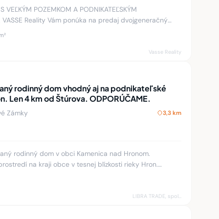
 S VEĽKÝM POZEMKOM A PODNIKATEĽSKÝM
VASSE Reality Vám ponúka na predaj dvojgeneračný
om o výmere 1375 m² v obci Salka, iba
m²
Vasse Reality
aný rodinný dom vhodný aj na podnikateľské
ión. Len 4 km od Štúrova. ODPORÚČAME.
vé Zámky
3,3 km
vaný rodinný dom v obci Kamenica nad Hronom.
stredí na kraji obce v tesnej blízkosti rieky Hron.
zieb a ostatných 10
LIBRA TRADE, spol.s.r.o.