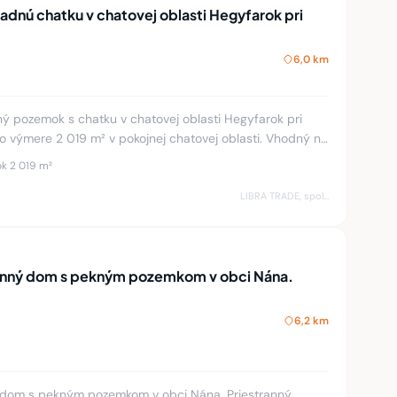
dnú chatku v chatovej oblasti Hegyfarok pri
6,0 km
 pozemok s chatku v chatovej oblasti Hegyfarok pri
ere 2 019 m² v pokojnej chatovej oblasti. Vhodný na
užitie
k 2 019 m²
LIBRA TRADE, spol.s.r.o.
inný dom s pekným pozemkom v obci Nána.
6,2 km
 dom s pekným pozemkom v obci Nána. Priestranný