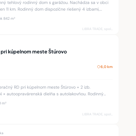
vý rodinný dom s garážou. Nachádza sa v obci
e riešený 4 izbami,
ajzou, pr
k 842 m²
LIBRA TRADE, spol.s.r.o.
 pri kúpelnom meste Štúrovo
6,0 km
račný RD pri kúpelnom meste Štúrovo + 2 izb.
+ autoopravárenská dielňa s autolakovňou. Rodinný
va z prízemia v ktorom
0 m²
LIBRA TRADE, spol.s.r.o.
ka