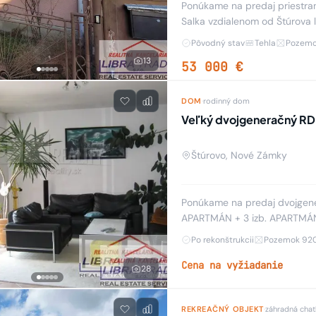
Ponúkame na predaj priestranný tehlo
Salka vzdialenom od Štúrova len 11 km. Rodinný dom dispozičn
kuchyňou, kúpeľňou s WC, šp
Pôvodný stav
Tehla
Pozemo
13
53 000 €
DOM
·
rodinný dom
Veľký dvojgeneračný RD
Štúrovo, Nové Zámky
Ponúkame na predaj dvojgene
APARTMÁN + 3 izb. APARTMÁN 
dom je dvojpodlažný. Pozostá
Po rekonštrukcii
Pozemok 92
Cena na vyžiadanie
28
REKREAČNÝ OBJEKT
·
záhradná chat