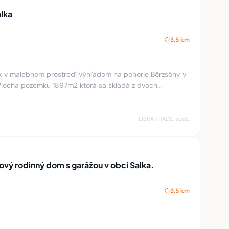
lka
3,5 km
 v malebnom prostredí výhľadom na pohorie Börzsöny v
 Plocha pozemku 1897m2 ktorá sa skladá z dvoch
 2.-927m2. Pozemky
LIBRA TRADE, spol.s.r.o.
vý rodinný dom s garážou v obci Salka.
3,5 km