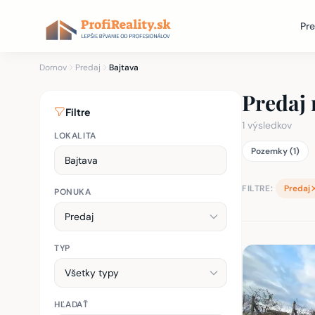
Pre
Domov
Predaj
Bajtava
Predaj 
Filtre
1 výsledkov
LOKALITA
Pozemky (1)
FILTRE:
Predaj
PONUKA
TYP
Zoznam nehnu
HĽADAŤ