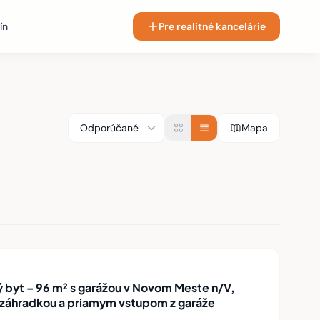
ín
Pre realitné kancelárie
Mapa
byt – 96 m² s garážou v Novom Meste n/V,
u záhradkou a priamym vstupom z garáže