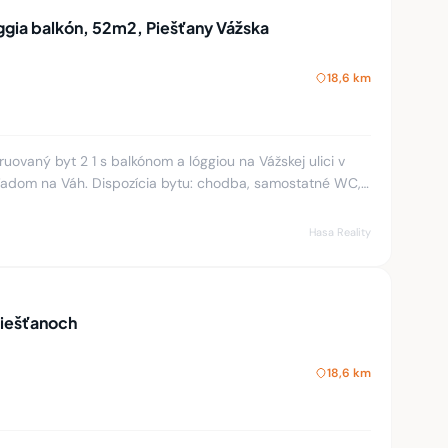
loggia balkón, 52m2, Piešťany Vážska
18,6 km
ovaný byt 2 1 s balkónom a lóggiou na Vážskej ulici v
adom na Váh. Dispozícia bytu: chodba, samostatné WC,
 ohrev TÚ
Hasa Reality
Piešťanoch
18,6 km