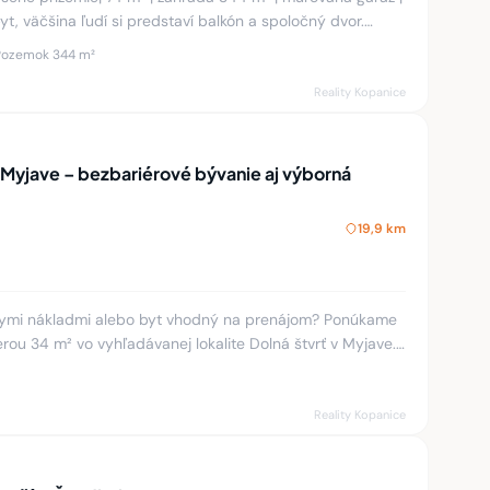
Pozemok 344 m²
Reality Kopanice
 Myjave – bezbariérové bývanie aj výborná
19,9 km
zkymi nákladmi alebo byt vhodný na prenájom? Ponúkame
rou 34 m² vo vyhľadávanej lokalite Dolná štvrť v Myjave.
ytov
Reality Kopanice