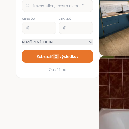
CENA OD
CENA DO
ROZŠÍRENÉ FILTRE
Zobraziť
výsledkov
2
Zrušiť filtre