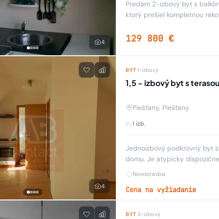
Predám 2-izbový byt s balkóno
ktorý prešiel kompletnou rekon
plastové okná so žalúziami a 
129 800 €
4
BYT
·
1-izbový
1,5 - izbový byt s teraso
Piešťany, Piešťany
1 izb.
Jednoizbový podkrovný byt s
domu. Je atypicky dispozične
je 65 m². Pozostáva z chodby 
Novostavba
4
Cena na vyžiadanie
BYT
·
3-izbový