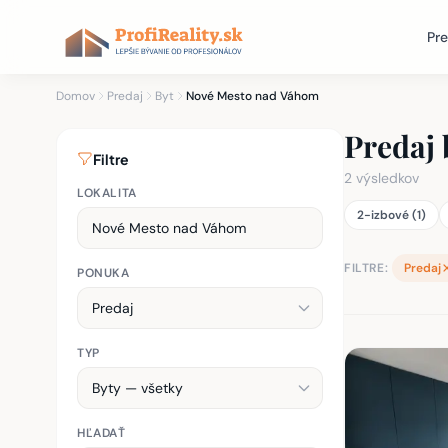
Pre
Domov
Predaj
Byt
Nové Mesto nad Váhom
Predaj
Filtre
2 výsledkov
LOKALITA
2-izbové (1)
FILTRE:
Predaj
PONUKA
TYP
Zoznam nehnu
HĽADAŤ