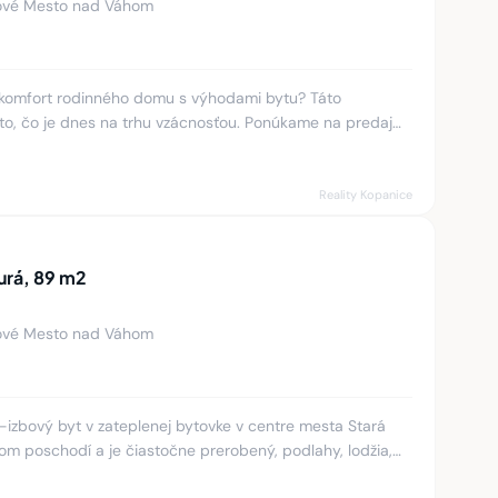
ové Mesto nad Váhom
a komfort rodinného domu s výhodami bytu? Táto
o, čo je dnes na trhu vzácnosťou. Ponúkame na predaj
žitkovou plochou
Reality Kopanice
Turá, 89 m2
ové Mesto nad Váhom
zbový byt v zateplenej bytovke v centre mesta Stará
om poschodí a je čiastočne prerobený, podlahy, lodžia,
 samostat