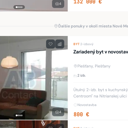
132 000 €
4
Ďalšie ponuky v okolí miesta Nové 
BYT
·
2-izbový
Zariadený byt v novosta
Piešťany, Piešťany
2 izb.
Útulný 2-izb. byt s kuchyns
Centroom" na Nitrianskej ulici 
poschodí a je orientovaný na
Novostavba
4
800 €