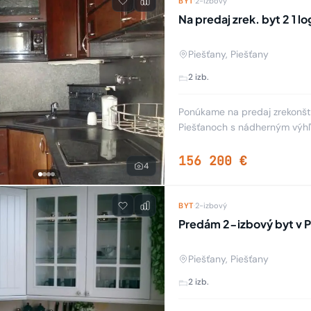
BYT
·
2-izbový
Na predaj zrek. byt 2 1 
Piešťany, Piešťany
2 izb.
Ponúkame na predaj zrekonštru
Piešťanoch s nádherným výhľ
kúpeľňa s vaňou, boilerom na
156 200 €
4
BYT
·
2-izbový
Predám 2-izbový byt v 
Piešťany, Piešťany
2 izb.