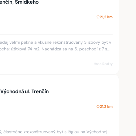
renčín, Šmidkeho
21,2 km
aj veľmi pekne a vkusne rekonštruovaný 3 izbový byt v
locha: úžitková 74 m2. Nachádza sa na 5. poschodí z 7 s
 Steny
Hasa Reality
 Východná ul. Trenčín
21,2 km
, čiastočne zrekonštruovaný byt s lógiou na Východnej