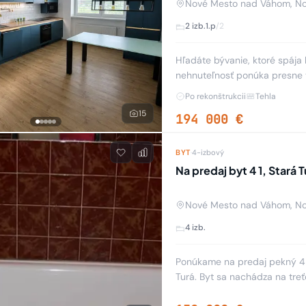
Nové Mesto nad Váhom, N
2 izb.
1.p
/2
Hľadáte bývanie, ktoré spáj
nehnuteľnosť ponúka presne t
priestranný 2-izbový byt s ú
Po rekonštrukcii
Tehla
15
194 000 €
BYT
·
4-izbový
Na predaj byt 4 1, Stará 
Nové Mesto nad Váhom, N
4 izb.
Ponúkame na predaj pekný 4-i
Turá. Byt sa nachádza na treť
kúpeľňa, má murované jadro,