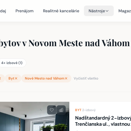
daj
Prenájom
Realitné kancelárie
Nástroje
Magaz
 bytov v Novom Meste nad Váhom
4+ izbové (1)
Byt
Nové Mesto nad Váhom
Vyčistiť všetko
teľností
BYT
·
2-izbový
Nadštandardný 2-izbový 
Trenčianska ul., vlastno