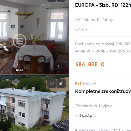
EUROPA – 3izb. RD, 122m
Piešťany, Piešťany
3 izb.
Ponúkame na predaj 3izb. RD, 
zateplený, podpivničený; čias
strecha. Pozemok je komplet 
484 000 €
4
BYT
·
3-izbový
Kompletne zrekonštruova
Košariská, Myjava
3 izb.
1.p
/2
Košariská | 3-izbový byt – zv