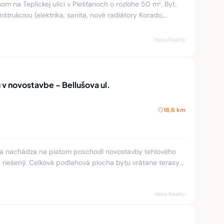
m na Teplickej ulici v Piešťanoch o rozlohe 50 m². Byt,
štrukciou (elektrika, sanita, nové radiátory Korado,
sie
Hasa Reality
u v novostavbe – Bellušova ul.
18,6 km
a nachádza na piatom poschodí novostavby tehlového
 riešený. Celková podlahová plocha bytu vrátane terasy
(3,63 m²),
Hasa Reality