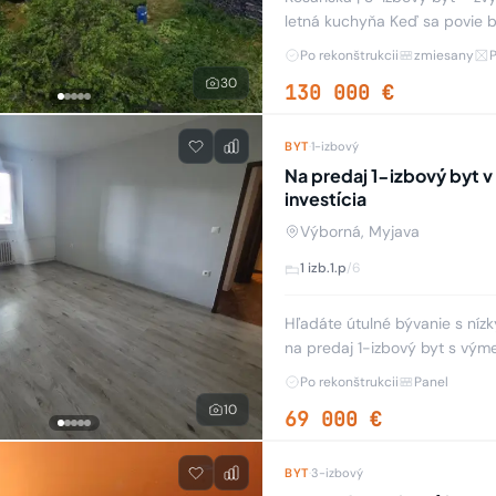
letná kuchyňa Keď sa povie byt, väčšina ľudí si predstaví balkón a spoločný dvor.
Tento je trochu iný. Okrem ko
Po rekonštrukcii
zmiesany
30
130 000 €
BYT
·
1-izbový
Na predaj 1-izbový byt v
investícia
Výborná, Myjava
1 izb.
1.p
/6
Hľadáte útulné bývanie s ní
na predaj 1-izbový byt s výme
Byt sa nachádza na prízemí b
Po rekonštrukcii
Panel
10
69 000 €
BYT
·
3-izbový