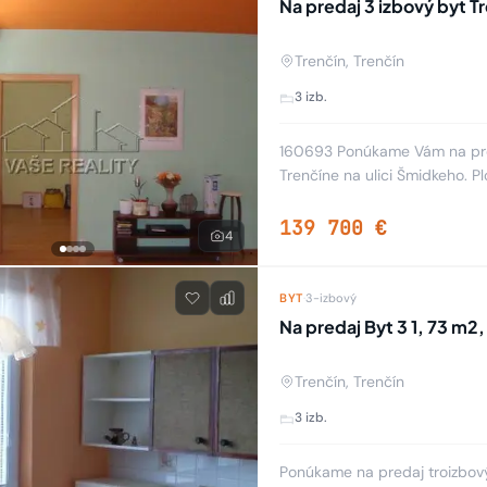
Na predaj 3 izbový byt T
Trenčín, Trenčín
3 izb.
160693 Ponúkame Vám na pred
Trenčíne na ulici Šmidkeho. P
výťahom. Podlaha: plávajúca.
139 700 €
4
BYT
·
3-izbový
Na predaj Byt 3 1, 73 m2,
Trenčín, Trenčín
3 izb.
Ponúkame na predaj troizbový