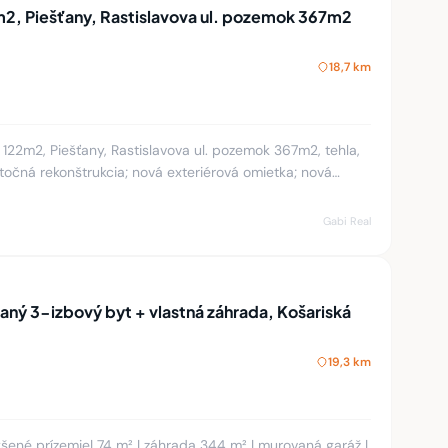
2, Piešťany, Rastislavova ul. pozemok 367m2
18,7 km
122m2, Piešťany, Rastislavova ul. pozemok 367m2, tehla,
točná rekonštrukcia; nová exteriérová omietka; nová
oplote
Gabi Real
ný 3-izbový byt + vlastná záhrada, Košariská
19,3 km
ýšené prízemie| 74 m² | záhrada 344 m² | murovaná garáž |