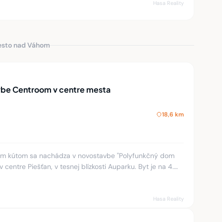
Hasa Reality
Mesto nad Váhom
vbe Centroom v centre mesta
18,6 km
kým kútom sa nachádza v novostavbe "Polyfunkčný dom
v centre Piešťan, v tesnej blízkosti Auparku. Byt je na 4.
 vý
Hasa Reality