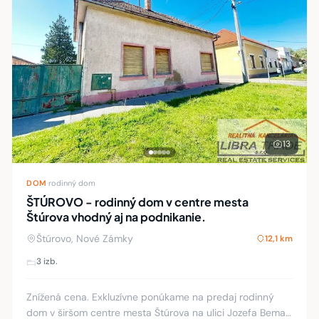
13
DOM
·
rodinný dom
ŠTÚROVO - rodinný dom v centre mesta
Štúrova vhodný aj na podnikanie.
Štúrovo, Nové Zámky
12,1 km
3 izb.
Znížená cena. Exkluzívne ponúkame na predaj rodinný
dom v širšom centre mesta Štúrova na ulici Jozefa Bema,