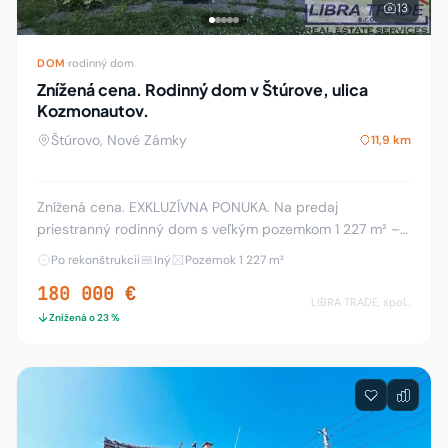
13
DOM
·
rodinný dom
Znížená cena. Rodinný dom v Štúrove, ulica
Kozmonautov.
Štúrovo, Nové Zámky
11,9 km
Znížená cena. EXKLUZÍVNA PONUKA. Na predaj
priestranný rodinný dom s veľkým pozemkom 1 227 m² –
vhodný pre viacgeneračné bývanie, penzión alebo sídlo
Po rekonštrukcii
Iný
Pozemok 1 227 m²
firmy. Ponúkame na predaj dvojpodlažný rodinný dom
180 000 €
LIBRA TRADE, spol.s.r.o.
Znížená o 23 %