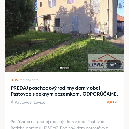
19
DOM
·
rodinný dom
PREDAJ poschodový rodinný dom v obci
Pastovce s pekným pozemkom. ODPORÚČAME.
Pastovce, Levice
9,6 km
Ponúkame na predaj rodinný dom v obci Pastovce.
Rozloha pozemku 1259m2. Rodinný dom pozostáva z