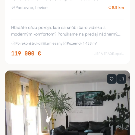
Pastovce, Levice
9,8 km
Hľadáte oázu pokoja, kde sa snúbi čaro vidieka s
moderným komfortom? Ponúkame na predaj nádherný,
kompletne zrekonštruovaný kamenný dom v príjemnej
Po rekonštrukcii
zmiesany
Pozemok 1 438 m²
príhraničnej obci Pastovce. Táto nehnuteľnosť je pos
119 000 €
LIBRA TRADE, spol.s.r.o.