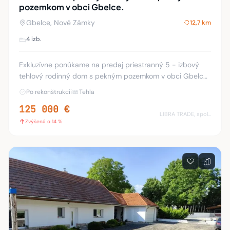
pozemkom v obci Gbelce.
Gbelce, Nové Zámky
12,7 km
4 izb.
Exkluzívne ponúkame na predaj priestranný 5 - izbový
tehlový rodinný dom s pekným pozemkom v obci Gbelce.
Dom sa nachádza na slnečnom a udržiavanom pozemku s
Po rekonštrukcii
Tehla
rozlohou 5434 m² s krásnym výhľadom na oko
125 000 €
LIBRA TRADE, spol.s.r.o.
Zvýšená o 14 %