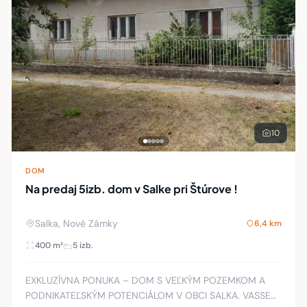
10
DOM
Na predaj 5izb. dom v Salke pri Štúrove !
Salka, Nové Zámky
6,4 km
400 m²
5 izb.
EXKLUZÍVNA PONUKA – DOM S VEĽKÝM POZEMKOM A
PODNIKATEĽSKÝM POTENCIÁLOM V OBCI SALKA. VASSE