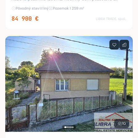
prízemia a poschodia. Prízemie: priestranná obývačka
Pôvodný stav
Iný
Pozemok 1 259 m²
(možnosť rozdelenia na dve samostatné izby), ku
84 900 €
LIBRA TRADE, spol.s.r.o.
10