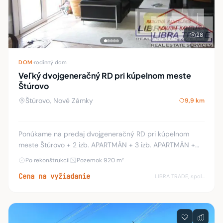
28
DOM
·
rodinný dom
Veľký dvojgeneračný RD pri kúpelnom meste
Štúrovo
Štúrovo, Nové Zámky
9,9 km
Ponúkame na predaj dvojgeneračný RD pri kúpelnom
meste Štúrovo + 2 izb. APARTMÁN + 3 izb. APARTMÁN +
autoopravárenská dielňa s autolakovňou. Rodinný dom je
Po rekonštrukcii
Pozemok 920 m²
dvojpodlažný. Pozostáva z prízemia v ktorom
Cena na vyžiadanie
LIBRA TRADE, spol.s.r.o.