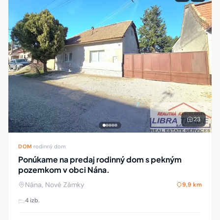
23
DOM
·
rodinný dom
Ponúkame na predaj rodinný dom s pekným
pozemkom v obci Nána.
Nána, Nové Zámky
9,9 km
4 izb.