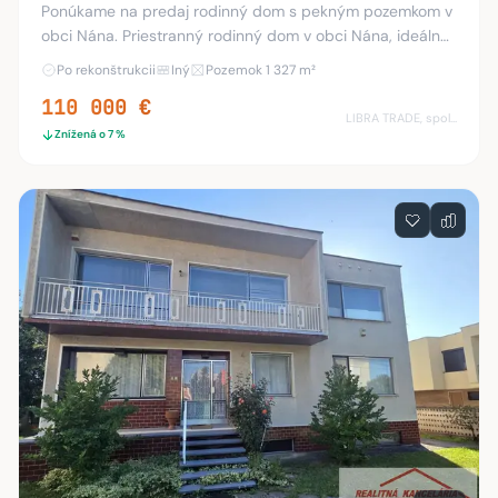
Ponúkame na predaj rodinný dom s pekným pozemkom v
obci Nána. Priestranný rodinný dom v obci Nána, ideálny
pre rodinné bývanie alebo rekreáciu. Nehnuteľnosť sa
Po rekonštrukcii
Iný
Pozemok 1 327 m²
nachádza na veľkorysom pozemku o výmere
110 000 €
LIBRA TRADE, spol.s.r.o.
Znížená o 7 %