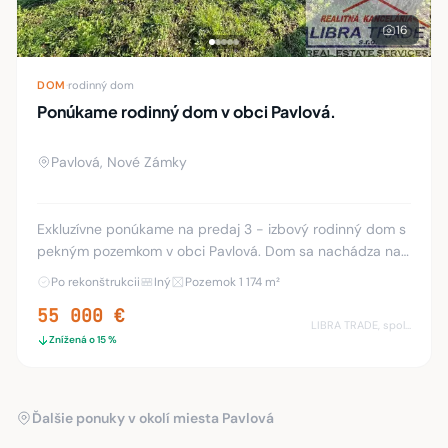
16
DOM
·
rodinný dom
Ponúkame rodinný dom v obci Pavlová.
Pavlová, Nové Zámky
Exkluzívne ponúkame na predaj 3 - izbový rodinný dom s
pekným pozemkom v obci Pavlová. Dom sa nachádza na
pozemku s rozlohou 1174 m² . Na predaj čiastočne
Po rekonštrukcii
Iný
Pozemok 1 174 m²
zrekonštruovaný rodinný dom. Dispozícia domu:
55 000 €
LIBRA TRADE, spol.s.r.o.
Znížená o 15 %
Ďalšie ponuky v okolí miesta Pavlová