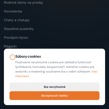
Rodinné domy na predaj
Novostavby
Chaty a chalupy
Stavebné pozemky
Prenájom bytov
Magazín
Súbory cookies
Používame nevyhnutné cookies pre základnú funkčnosť
REGIÓNY
(prihlásenie, formuláre, bezpečnosť). Voliteľné cookies pre
analytiku a marketing využívame iba s vaším súhlasom.
Viac
Bratislava
informácií
Košice
Iba nevyhnutné
Nitra
Akceptovať všetky
Žilina