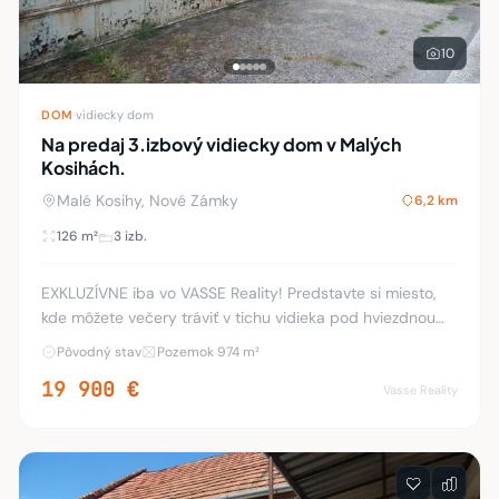
10
DOM
·
vidiecky dom
Na predaj 3.izbový vidiecky dom v Malých
Kosihách.
Malé Kosihy, Nové Zámky
6,2 km
126 m²
3 izb.
EXKLUZÍVNE iba vo VASSE Reality! Predstavte si miesto,
kde môžete večery tráviť v tichu vidieka pod hviezdnou
oblohou. Presne takýto príbeh môže začať v Malých
Pôvodný stav
Pozemok 974 m²
Kosihách, kde vám ponúkame na predaj vid
19 900 €
Vasse Reality