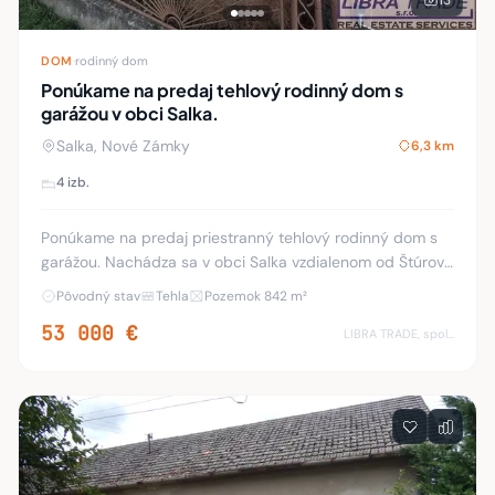
13
DOM
·
rodinný dom
Ponúkame na predaj tehlový rodinný dom s
garážou v obci Salka.
Salka, Nové Zámky
6,3 km
4 izb.
Ponúkame na predaj priestranný tehlový rodinný dom s
garážou. Nachádza sa v obci Salka vzdialenom od Štúrova
len 11 km. Rodinný dom dispozične riešený 4 izbami,
Pôvodný stav
Tehla
Pozemok 842 m²
kuchyňou, kúpeľňou s WC, špajzou, pr
53 000 €
LIBRA TRADE, spol.s.r.o.