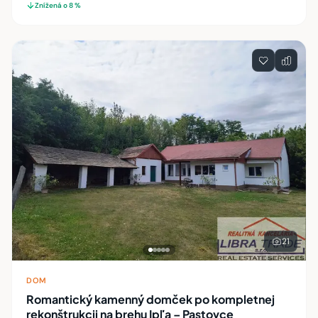
Znížená o 8 %
21
DOM
Romantický kamenný domček po kompletnej
rekonštrukcii na brehu Ipľa – Pastovce