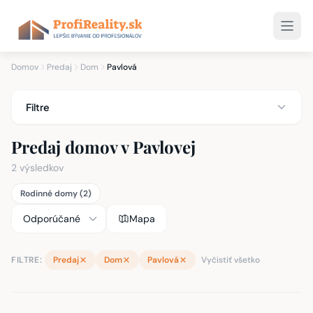
Domov
Predaj
Dom
Pavlová
Filtre
Predaj domov v Pavlovej
2 výsledkov
Rodinné domy (2)
Mapa
FILTRE:
Predaj
Dom
Pavlová
Vyčistiť všetko