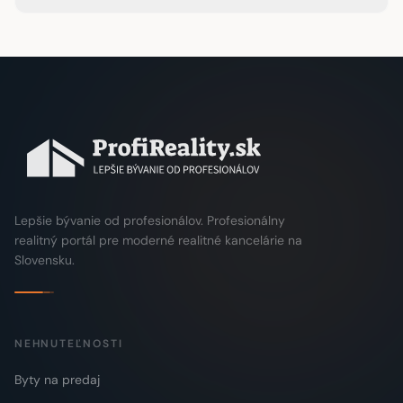
Lepšie bývanie od profesionálov. Profesionálny
realitný portál pre moderné realitné kancelárie na
Slovensku.
NEHNUTEĽNOSTI
Byty na predaj