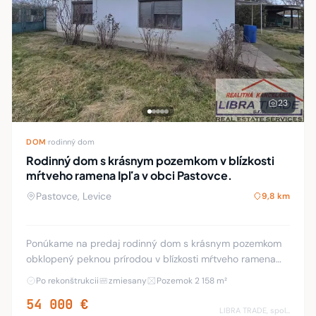
23
DOM
·
rodinný dom
Rodinný dom s krásnym pozemkom v blízkosti
mŕtveho ramena Ipľa v obci Pastovce.
Pastovce, Levice
9,8 km
Ponúkame na predaj rodinný dom s krásnym pozemkom
obklopený peknou prírodou v blízkosti mŕtveho ramena
Ipľa v obci Pastovce. Priestranný dom s pekným
Po rekonštrukcii
zmiesany
Pozemok 2 158 m²
pozemkom je vo veľmi dobrej lokalite v centre obc
54 000 €
LIBRA TRADE, spol.s.r.o.