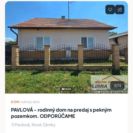
Zoznam nehnuteľností
13
DOM
·
rodinný dom
PAVLOVÁ - rodinný dom na predaj s pekným
pozemkom. ODPORÚČAME
Pavlová, Nové Zámky