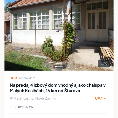
10
DOM
·
rodinný dom
Na predaj 4 izbový dom vhodný aj ako chalupa v
Malých Kosihách, 16 km od Štúrova.
Malé Kosihy, Nové Zámky
6,2 km
121 m²
4 izb.