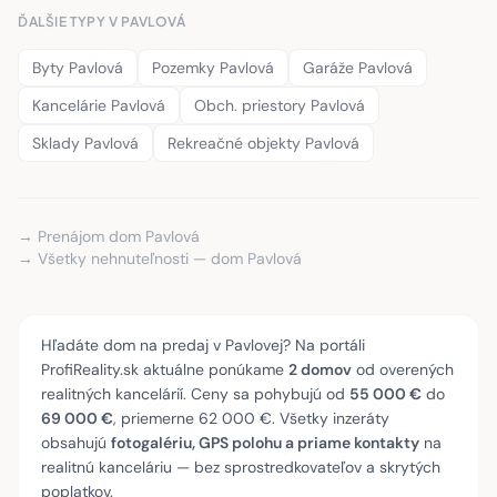
ĎALŠIE TYPY V PAVLOVÁ
Byty Pavlová
Pozemky Pavlová
Garáže Pavlová
Kancelárie Pavlová
Obch. priestory Pavlová
Sklady Pavlová
Rekreačné objekty Pavlová
→ Prenájom dom Pavlová
→ Všetky nehnuteľnosti — dom Pavlová
Hľadáte dom na predaj v Pavlovej? Na portáli
ProfiReality.sk aktuálne ponúkame
2 domov
od overených
realitných kancelárií. Ceny sa pohybujú od
55 000 €
do
69 000 €
, priemerne 62 000 €. Všetky inzeráty
obsahujú
fotogalériu, GPS polohu a priame kontakty
na
realitnú kanceláriu — bez sprostredkovateľov a skrytých
poplatkov.