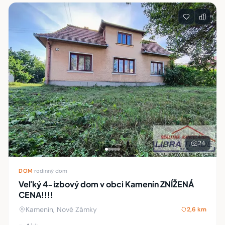
24
DOM
·
rodinný dom
Veľký 4-izbový dom v obci Kamenín ZNÍŽENÁ
CENA!!!!
Kamenín, Nové Zámky
2,6 km