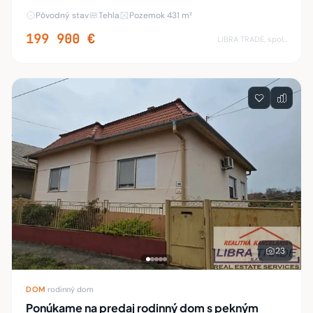
oproti mostu Márie Valérie. Rodinný dom má jedno
Pôvodný stav
Tehla
Pozemok 431 m²
podlažie o rozlohe 100 m2 a je čiastočn
199 900 €
LIBRA TRADE, spol.s.r.o.
23
DOM
·
rodinný dom
Ponúkame na predaj rodinný dom s pekným