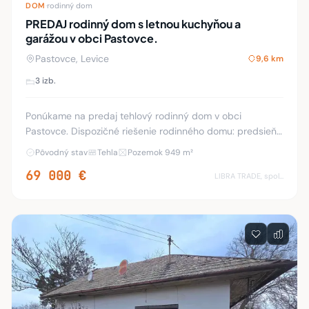
DOM
·
rodinný dom
PREDAJ rodinný dom s letnou kuchyňou a
garážou v obci Pastovce.
Pastovce, Levice
9,6 km
3 izb.
Ponúkame na predaj tehlový rodinný dom v obci
Pastovce. Dispozičné riešenie rodinného domu: predsieň,
3 izby, kuchyňa, komora, kúpeľňa, WC, chodba, kotolňa.
Pôvodný stav
Tehla
Pozemok 949 m²
Nehnuteľnosť stojí na pozemku o veľkosti
69 000 €
LIBRA TRADE, spol.s.r.o.