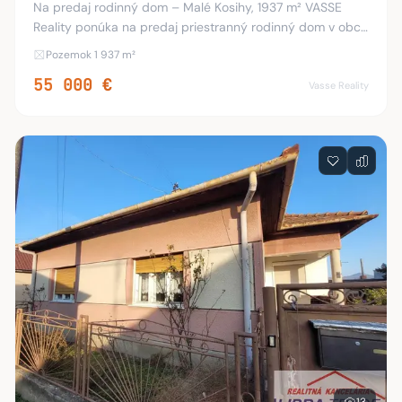
Na predaj rodinný dom – Malé Kosihy, 1937 m² VASSE
Reality ponúka na predaj priestranný rodinný dom v obci
Malé Kosihy, len 16 km od termálneho kúpaliska Vadaš v
Pozemok 1 937 m²
Štúrove, s veľkým pozemkom o rozloh
55 000 €
Vasse Reality