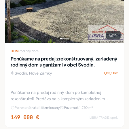
29
DOM
·
rodinný dom
Ponúkame na predaj zrekonštruovaný, zariadený
rodinný dom s garážami v obci Svodín.
Svodín, Nové Zámky
13,1 km
Ponúkame na predaj rodinný dom po kompletnej
rekonštrukcii. Predáva sa s kompletným zariadením.
Nachádza sa na krásnom veľkom, slnečnom pozemku o
Po rekonštrukcii
zmiesany
Pozemok 1 270 m²
výmere 1270 m2, v tichej časti obce a zároveň v cent
149 000 €
LIBRA TRADE, spol.s.r.o.