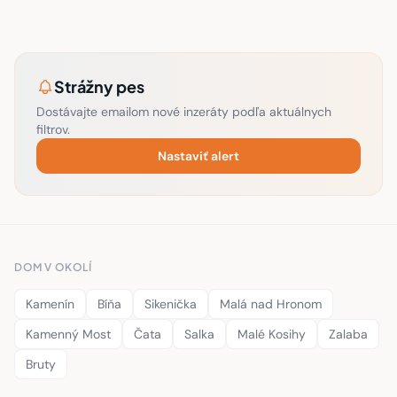
Strážny pes
Dostávajte emailom nové inzeráty podľa aktuálnych
filtrov.
Nastaviť alert
DOM V OKOLÍ
Kamenín
Bíňa
Sikenička
Malá nad Hronom
Kamenný Most
Čata
Salka
Malé Kosihy
Zalaba
Bruty