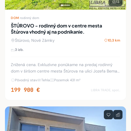
13
DOM
·
rodinný dom
ŠTÚROVO - rodinný dom v centre mesta
Štúrova vhodný aj na podnikanie.
Štúrovo, Nové Zámky
10,3 km
3 izb.
Znížená cena. Exkluzívne ponúkame na predaj rodinný
dom v širšom centre mesta Štúrova na ulici Jozefa Bema,
oproti mostu Márie Valérie. Rodinný dom má jedno
Pôvodný stav
Tehla
Pozemok 431 m²
podlažie o rozlohe 100 m2 a je čiastočn
199 900 €
LIBRA TRADE, spol.s.r.o.