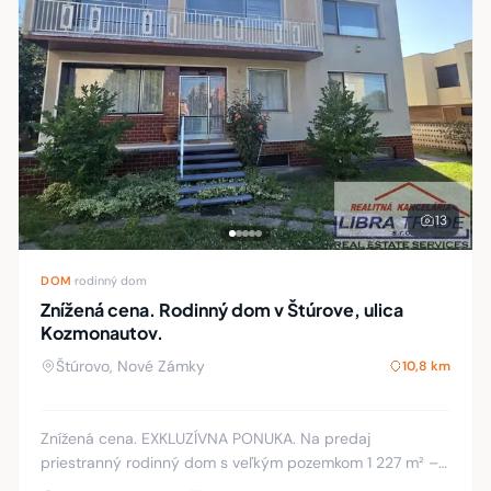
13
DOM
·
rodinný dom
Znížená cena. Rodinný dom v Štúrove, ulica
Kozmonautov.
Štúrovo, Nové Zámky
10,8 km
Znížená cena. EXKLUZÍVNA PONUKA. Na predaj
priestranný rodinný dom s veľkým pozemkom 1 227 m² –
vhodný pre viacgeneračné bývanie, penzión alebo sídlo