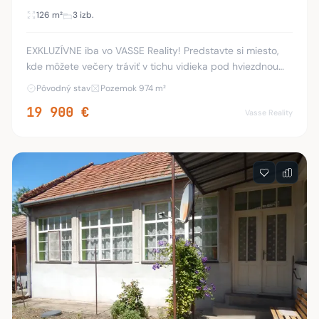
126 m²
3 izb.
EXKLUZÍVNE iba vo VASSE Reality! Predstavte si miesto,
kde môžete večery tráviť v tichu vidieka pod hviezdnou
oblohou. Presne takýto príbeh môže začať v Malých
Pôvodný stav
Pozemok 974 m²
Kosihách, kde vám ponúkame na predaj vid
19 900 €
Vasse Reality