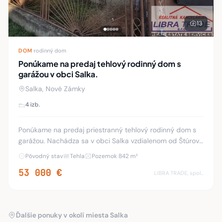
13
DOM
·
rodinný dom
Ponúkame na predaj tehlový rodinný dom s
garážou v obci Salka.
Salka, Nové Zámky
4 izb.
Ponúkame na predaj priestranný tehlový rodinný dom s
garážou. Nachádza sa v obci Salka vzdialenom od Štúrova
len 11 km. Rodinný dom dispozične riešený 4 izbami,
Pôvodný stav
Tehla
Pozemok 842 m²
kuchyňou, kúpeľňou s WC, špajzou, pr
53 000 €
LIBRA TRADE, spol.s.r.o.
Ďalšie ponuky v okolí miesta Salka