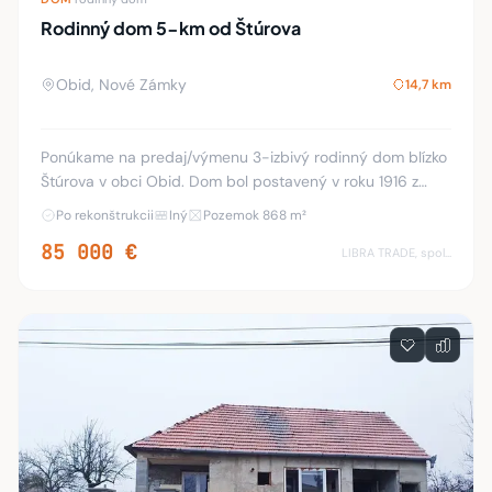
Rodinný dom 5-km od Štúrova
Obid, Nové Zámky
14,7 km
Ponúkame na predaj/výmenu 3-izbivý rodinný dom blízko
Štúrova v obci Obid. Dom bol postavený v roku 1916 z
nepálených tehál. V roku 2022 prebehla rekonštrukcia...
Po rekonštrukcii
Iný
Pozemok 868 m²
nová strecha, trámy, plastové okná, e
85 000 €
LIBRA TRADE, spol.s.r.o.