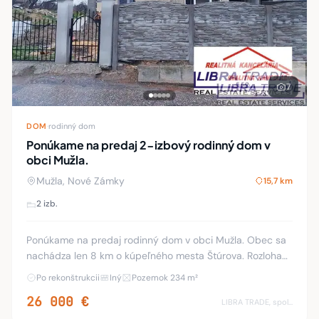
7
DOM
·
rodinný dom
Ponúkame na predaj 2-izbový rodinný dom v
obci Mužla.
Mužla, Nové Zámky
15,7 km
2 izb.
Ponúkame na predaj rodinný dom v obci Mužla. Obec sa
nachádza len 8 km o kúpeľného mesta Štúrova. Rozloha
pozemku je 234 m2. Rodinný dom sa nachádza v centre
Po rekonštrukcii
Iný
Pozemok 234 m²
obce. Pozostáva z 2 izieb, predsiene, mal
26 000 €
LIBRA TRADE, spol.s.r.o.