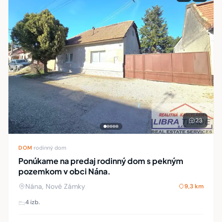
23
DOM
·
rodinný dom
Ponúkame na predaj rodinný dom s pekným
pozemkom v obci Nána.
Nána, Nové Zámky
9,3 km
4 izb.