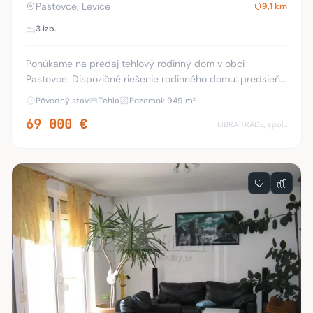
Pastovce, Levice
9,1 km
3 izb.
Ponúkame na predaj tehlový rodinný dom v obci
Pastovce. Dispozičné riešenie rodinného domu: predsieň,
3 izby, kuchyňa, komora, kúpeľňa, WC, chodba, kotolňa.
Pôvodný stav
Tehla
Pozemok 949 m²
Nehnuteľnosť stojí na pozemku o veľkosti
69 000 €
LIBRA TRADE, spol.s.r.o.