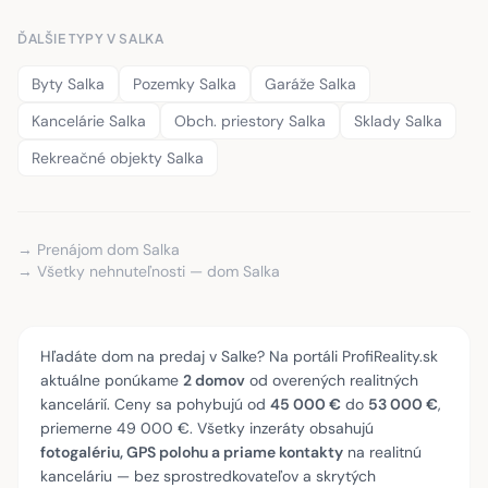
ĎALŠIE TYPY V SALKA
Byty Salka
Pozemky Salka
Garáže Salka
Kancelárie Salka
Obch. priestory Salka
Sklady Salka
Rekreačné objekty Salka
→ Prenájom dom Salka
→ Všetky nehnuteľnosti — dom Salka
Hľadáte dom na predaj v Salke? Na portáli ProfiReality.sk
aktuálne ponúkame
2 domov
od overených realitných
kancelárií. Ceny sa pohybujú od
45 000 €
do
53 000 €
,
priemerne 49 000 €. Všetky inzeráty obsahujú
fotogalériu, GPS polohu a priame kontakty
na realitnú
kanceláriu — bez sprostredkovateľov a skrytých