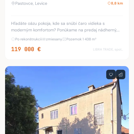
Pastovce, Levice
8,8 km
Hľadáte oázu pokoja, kde sa snúbi čaro vidieka s
moderným komfortom? Ponúkame na predaj nádherný,
kompletne zrekonštruovaný kamenný dom v príjemnej
Po rekonštrukcii
zmiesany
Pozemok 1 438 m²
príhraničnej obci Pastovce. Táto nehnuteľnosť je pos
119 000 €
LIBRA TRADE, spol.s.r.o.