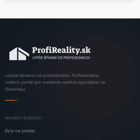
Lepšie bývanie od profesionálov. Profesionálny
realitný portál pre moderné realitné kancelárie na
Slovensku.
NEHNUTEĽNOSTI
Byty na predaj