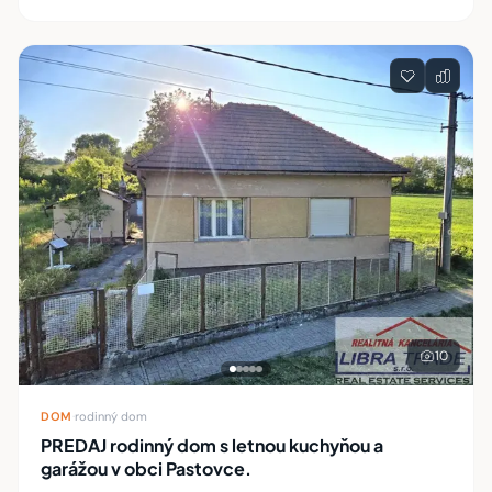
10
DOM
·
rodinný dom
PREDAJ rodinný dom s letnou kuchyňou a
garážou v obci Pastovce.