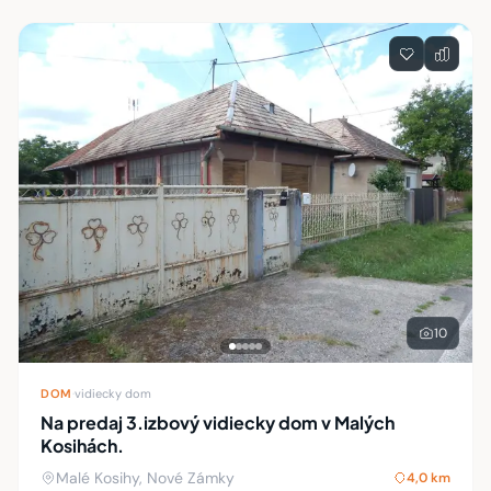
10
DOM
·
vidiecky dom
Na predaj 3.izbový vidiecky dom v Malých
Kosihách.
Malé Kosihy, Nové Zámky
4,0 km