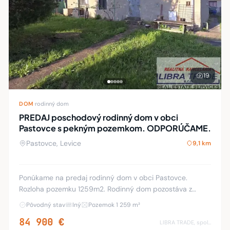
19
DOM
·
rodinný dom
PREDAJ poschodový rodinný dom v obci
Pastovce s pekným pozemkom. ODPORÚČAME.
Pastovce, Levice
9,1 km
Ponúkame na predaj rodinný dom v obci Pastovce.
Rozloha pozemku 1259m2. Rodinný dom pozostáva z
prízemia a poschodia. Prízemie: priestranná obývačka
Pôvodný stav
Iný
Pozemok 1 259 m²
(možnosť rozdelenia na dve samostatné izby), ku
84 900 €
LIBRA TRADE, spol.s.r.o.