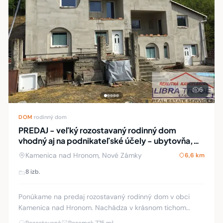
6
DOM
·
rodinný dom
PREDAJ - veľký rozostavaný rodinný dom
vhodný aj na podnikateľské účely - ubytovňa,
penzión. Len 4 km od Štúrova. ODPORÚČAME.
Kamenica nad Hronom, Nové Zámky
6,6 km
8 izb.
Ponúkame na predaj rozostavaný rodinný dom v obci
Kamenica nad Hronom. Nachádza v krásnom tichom
prostredí na kraji obce v tesnej blízkosti rieky Hron.