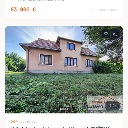
Rozostavaná
Pozemok 775 m²
Pozostáva z 8 priestranných izieb a ostatných 10
83 000 €
LIBRA TRADE, spol.s.r.o.
24
DOM
·
rodinný dom