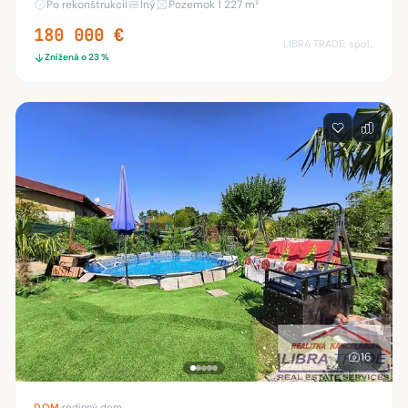
Po rekonštrukcii
Iný
Pozemok 1 227 m²
firmy. Ponúkame na predaj dvojpodlažný rodinný dom
180 000 €
LIBRA TRADE, spol.s.r.o.
Znížená o 23 %
16
DOM
·
rodinný dom