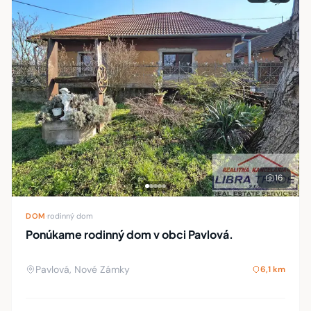
16
DOM
·
rodinný dom
Ponúkame rodinný dom v obci Pavlová.
Pavlová, Nové Zámky
6,1 km