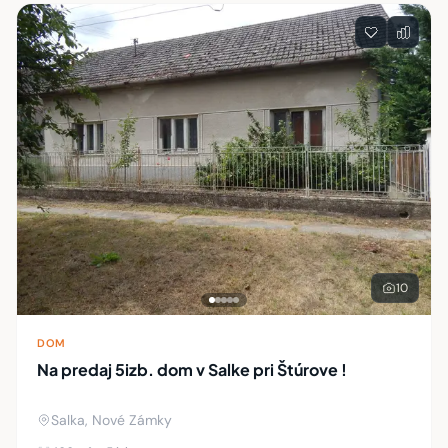
Zoznam nehnuteľností
10
DOM
Na predaj 5izb. dom v Salke pri Štúrove !
Salka, Nové Zámky