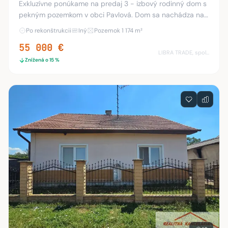
Exkluzívne ponúkame na predaj 3 - izbový rodinný dom s
pekným pozemkom v obci Pavlová. Dom sa nachádza na
pozemku s rozlohou 1174 m² . Na predaj čiastočne
Po rekonštrukcii
Iný
Pozemok 1 174 m²
zrekonštruovaný rodinný dom. Dispozícia domu:
55 000 €
LIBRA TRADE, spol.s.r.o.
Znížená o 15 %