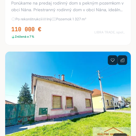
Ponúkame na predaj rodinný dom s pekným pozemkom v
obci Nána. Priestranný rodinný dom v obci Nána, ideálny
pre rodinné bývanie alebo rekreáciu. Nehnuteľnosť sa
Po rekonštrukcii
Iný
Pozemok 1 327 m²
nachádza na veľkorysom pozemku o výmere
110 000 €
LIBRA TRADE, spol.s.r.o.
Znížená o 7 %