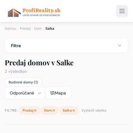
Domov
Predaj
Dom
Salka
Filtre
Predaj domov v Salke
2 výsledkov
Rodinné domy (1)
Mapa
FILTRE:
Predaj
Dom
Salka
Vyčistiť všetko