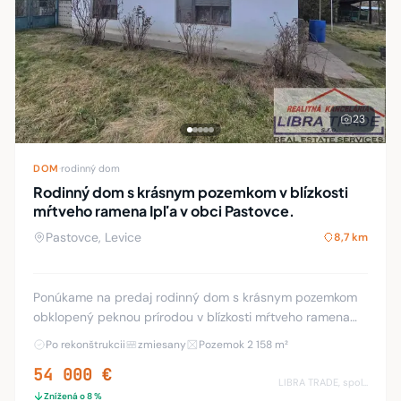
23
DOM
·
rodinný dom
Rodinný dom s krásnym pozemkom v blízkosti
mŕtveho ramena Ipľa v obci Pastovce.
Pastovce, Levice
8,7 km
Ponúkame na predaj rodinný dom s krásnym pozemkom
obklopený peknou prírodou v blízkosti mŕtveho ramena
Ipľa v obci Pastovce. Priestranný dom s pekným
Po rekonštrukcii
zmiesany
Pozemok 2 158 m²
pozemkom je vo veľmi dobrej lokalite v centre obc
54 000 €
LIBRA TRADE, spol.s.r.o.
Znížená o 8 %