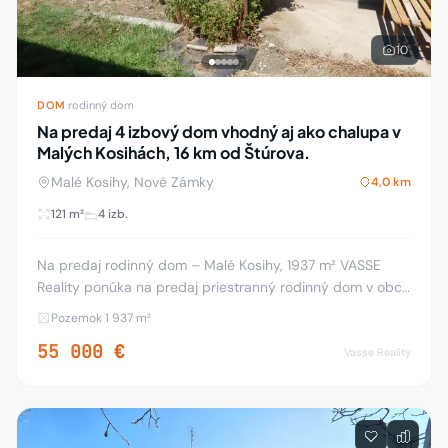
10
DOM
·
rodinný dom
Na predaj 4 izbový dom vhodný aj ako chalupa v
Malých Kosihách, 16 km od Štúrova.
Malé Kosihy, Nové Zámky
4,0 km
121 m²
4 izb.
Na predaj rodinný dom – Malé Kosihy, 1937 m² VASSE
Reality ponúka na predaj priestranný rodinný dom v obci
Malé Kosihy, len 16 km od termálneho kúpaliska Vadaš v
Pozemok 1 937 m²
Štúrove, s veľkým pozemkom o rozloh
55 000 €
Vasse Reality