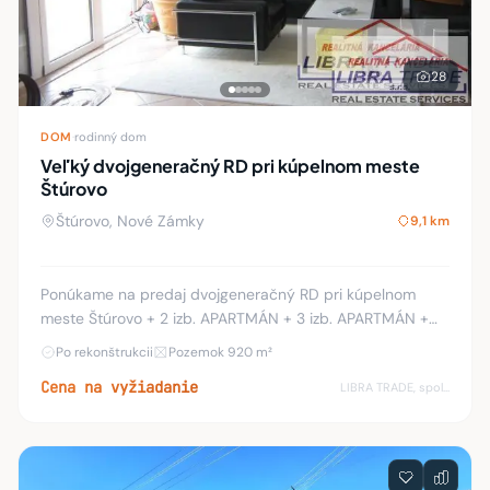
28
DOM
·
rodinný dom
Veľký dvojgeneračný RD pri kúpelnom meste
Štúrovo
Štúrovo, Nové Zámky
9,1 km
Ponúkame na predaj dvojgeneračný RD pri kúpelnom
meste Štúrovo + 2 izb. APARTMÁN + 3 izb. APARTMÁN +
autoopravárenská dielňa s autolakovňou. Rodinný dom je
Po rekonštrukcii
Pozemok 920 m²
dvojpodlažný. Pozostáva z prízemia v ktorom
Cena na vyžiadanie
LIBRA TRADE, spol.s.r.o.