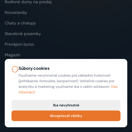
Rodinné domy na predaj
Novostavby
Chaty a chalupy
Stavebné pozemky
Prenájom bytov
Magazín
Súbory cookies
REGIÓNY
Používame nevyhnutné cookies pre základnú funkčnosť
(prihlásenie, formuláre, bezpečnosť). Voliteľné cookies pre
Bratislava
analytiku a marketing využívame iba s vaším súhlasom.
Viac
informácií
Košice
Iba nevyhnutné
Nitra
Akceptovať všetky
Žilina