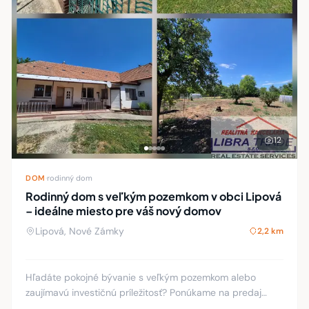
12
DOM
·
rodinný dom
Rodinný dom s veľkým pozemkom v obci Lipová
– ideálne miesto pre váš nový domov
Lipová, Nové Zámky
2,2 km
Hľadáte pokojné bývanie s veľkým pozemkom alebo
zaujímavú investičnú príležitosť? Ponúkame na predaj
rodinný dom v obľúbenej obci Lipová, situovaný na