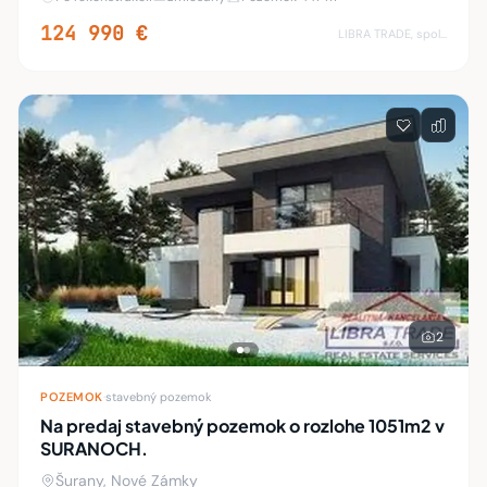
Podlaha: plávajúca, parkety, dlažba. Steny: omietky.
124 990 €
LIBRA TRADE, spol.s.r.o.
2
POZEMOK
·
stavebný pozemok
Na predaj stavebný pozemok o rozlohe 1051m2 v
SURANOCH.
Šurany, Nové Zámky