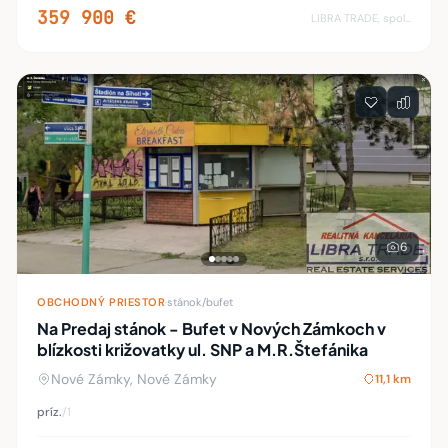
359 900 €
LIBRA TRADE, spol.s.r.o.
6
OBCHODNÝ PRIESTOR
·
stánok/bufet
Na Predaj stánok - Bufet v Nových Zámkoch v
blízkosti križovatky ul. SNP a M.R.Štefánika
Nové Zámky, Nové Zámky
11,1 km
príz.
/1