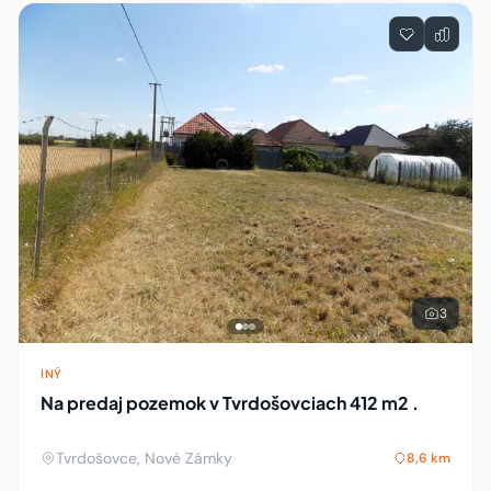
3
INÝ
Na predaj pozemok v Tvrdošovciach 412 m2 .
Tvrdošovce, Nové Zámky
8,6 km