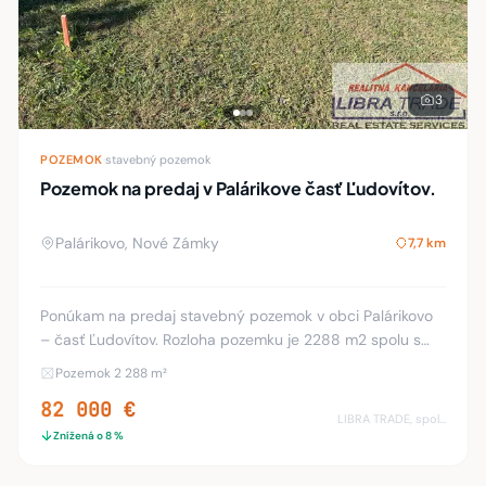
3
POZEMOK
·
stavebný pozemok
Pozemok na predaj v Palárikove časť Ľudovítov.
Palárikovo, Nové Zámky
7,7 km
Ponúkam na predaj stavebný pozemok v obci Palárikovo
– časť Ľudovítov. Rozloha pozemku je 2288 m2 spolu s
prístupovou cestou. Pozemok je priestranný, slnečný,
Pozemok 2 288 m²
rovinatý, je oplotený a vstup je možný aj
82 000 €
LIBRA TRADE, spol.s.r.o.
Znížená o 8 %