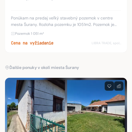
Ponúkam na predaj veľký stavebný pozemok v centre
mesta Šurany. Rozloha pozemku je 1051m2. Pozemok je
slnečný a rovinatý. Na pozemku sa nachádzajú všetky
Pozemok 1 051 m²
inžinierske siete – kanalizácia, vodovodná prí
Cena na vyžiadanie
LIBRA TRADE, spol.s.r.o.
Ďalšie ponuky v okolí miesta Šurany