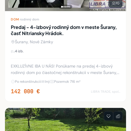
10
DOM
·
rodinný dom
Predaj - 4-izbový rodinný dom v meste Šurany,
časť Nitriansky Hrádok.
Šurany, Nové Zámky
4 izb.
EXKLUZÍVNE IBA U NÁS! Ponúkame na predaj 4-izbový
rodinný dom po čiastočnej rekonštrukcii v meste Šurany,
časť Nitriansky Hrádok. Nehnuteľnosť sa nachádza na
Po rekonštrukcii
Iný
Pozemok 716 m²
pozemku s výmerou 716 m² a disponuje úžit
142 000 €
LIBRA TRADE, spol.s.r.o.