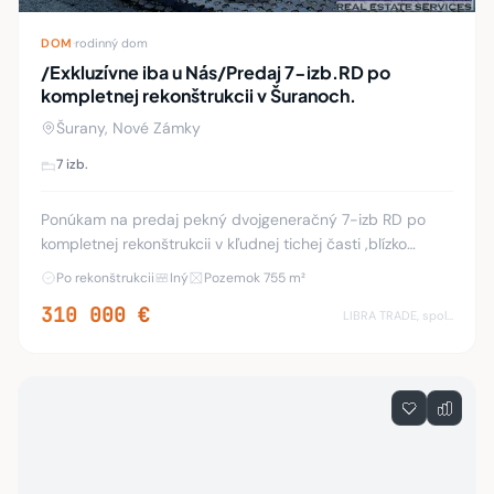
DOM
·
rodinný dom
/Exkluzívne iba u Nás/Predaj 7-izb.RD po
kompletnej rekonštrukcii v Šuranoch.
Šurany, Nové Zámky
7 izb.
Ponúkam na predaj pekný dvojgeneračný 7-izb RD po
kompletnej rekonštrukcii v kľudnej tichej časti ,blízko
centra mesta Šurany. Rodinný dom sa nachádza na
Po rekonštrukcii
Iný
Pozemok 755 m²
rovinatom slnečnom pozemku s rozlohou: 755m2.
310 000 €
LIBRA TRADE, spol.s.r.o.