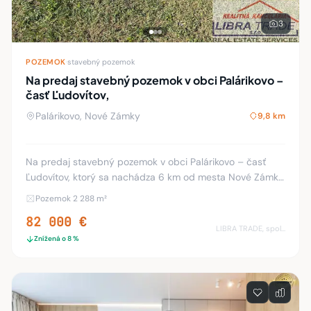
3
POZEMOK
·
stavebný pozemok
Na predaj stavebný pozemok v obci Palárikovo –
časť Ľudovítov,
Palárikovo, Nové Zámky
9,8 km
Na predaj stavebný pozemok v obci Palárikovo – časť
Ľudovítov, ktorý sa nachádza 6 km od mesta Nové Zámky.
Pozemok má výmeru 2288 m2 + prístupová cesta. Podľa
Pozemok 2 288 m²
územného plánu obce je na tomto pozemku m
82 000 €
LIBRA TRADE, spol.s.r.o.
Znížená o 8 %