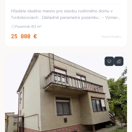
Hľadáte ideálne miesto pre stavbu rodinného domu v
Tvrdošovciach . Základné parametre pozemku : - Výmera:
412 m² (šírka cca 14 m x dĺžka cca 28 m) - Terén: Úplná
Pozemok 412 m²
rovina , oplotený , rožný pozemok (
25 000 €
Vasse Reality