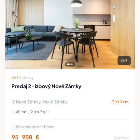
3
BYT
·
2-izbový
Predaj 2-izbový Nové Zámky
Nové Zámky, Nové Zámky
10,3 km
49 m²
2 izb.
7.p
/12
Pôvodný stav
Drevo
95 900 €
Gabi Real