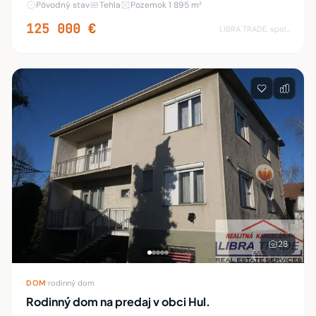
Pôvodný stav
Tehla
Pozemok 1 895 m²
slnečnom a rovinatom pozemku s výmerou až 1 895 m
125 000 €
LIBRA TRADE, spol.s.r.o.
28
DOM
·
rodinný dom
Rodinný dom na predaj v obci Hul.