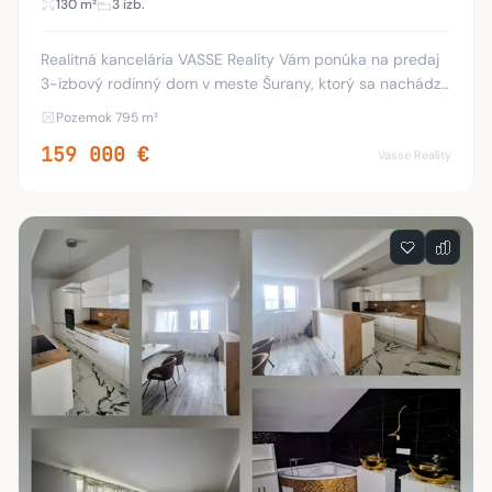
130 m²
3 izb.
Realitná kancelária VASSE Reality Vám ponúka na predaj
3-izbový rodinný dom v meste Šurany, ktorý sa nachádza
na priestrannom a slnečnom pozemku o výmere 795 m².
Pozemok 795 m²
Online podklady: Pôdorys, 14 detailnýc
159 000 €
Vasse Reality