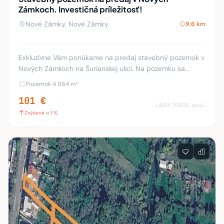
Zámkoch. Investičná príležitosť!
Nové Zámky, Nové Zámky
9,6 km
Exkluzívne Vám ponúkame na predaj stavebný pozemok v
Nových Zámkoch na Šurianskej ulici. Na pozemku sa
nachádza stavba rodinného domu, letnej kuchyne a
Pozemok 4 964 m²
garáže. Táto ponuka je výhodná ako Investičná p
101 €
LIBRA TRADE, spol.s.r.o.
Zvýšená o 1 %