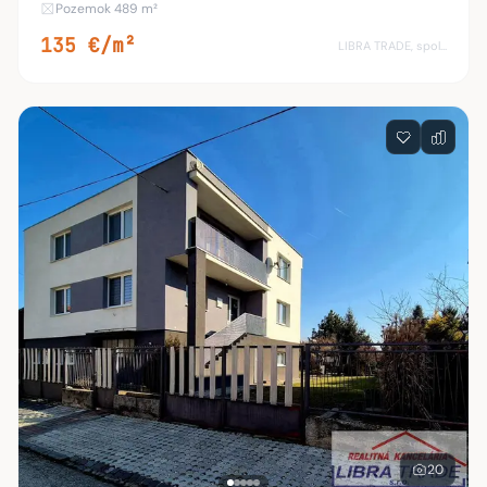
Pozemok 489 m²
Pozemok je oplotený, je zatrávnený, upra
135 €/m²
LIBRA TRADE, spol.s.r.o.
20