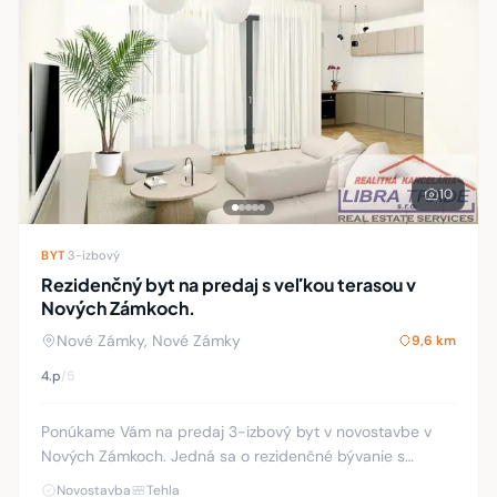
10
BYT
·
3-izbový
Rezidenčný byt na predaj s veľkou terasou v
Nových Zámkoch.
Nové Zámky, Nové Zámky
9,6 km
4.p
/5
Ponúkame Vám na predaj 3-izbový byt v novostavbe v
Nových Zámkoch. Jedná sa o rezidenčné bývanie s
výťahom vo výbornej lokalite s dobrou občianskou
Novostavba
Tehla