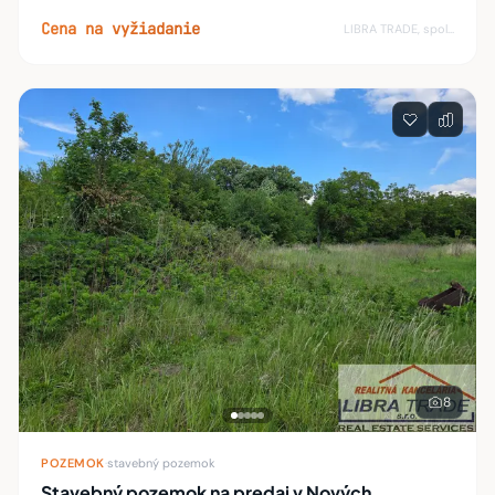
vybavenosťou. Podlahová plocha bytu je 85,83 m3 +
Cena na vyžiadanie
LIBRA TRADE, spol.s.r.o.
8
POZEMOK
·
stavebný pozemok
Stavebný pozemok na predaj v Nových