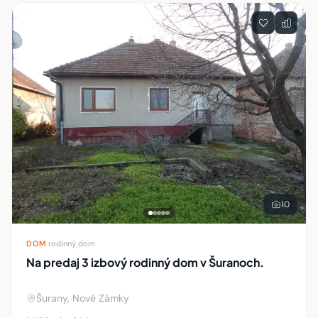
Zoznam nehnuteľností
10
DOM
·
rodinný dom
Na predaj 3 izbový rodinný dom v Šuranoch.
Šurany, Nové Zámky