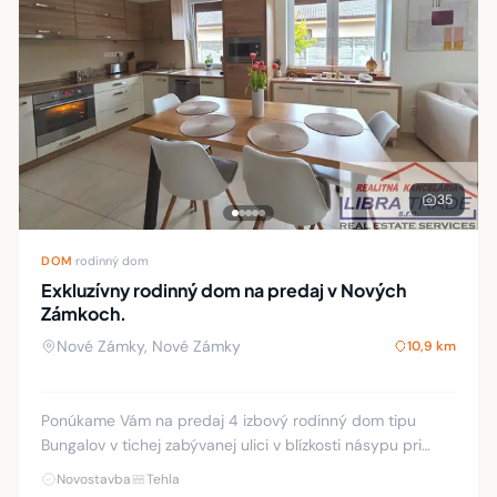
35
DOM
·
rodinný dom
Exkluzívny rodinný dom na predaj v Nových
Zámkoch.
Nové Zámky, Nové Zámky
10,9 km
Ponúkame Vám na predaj 4 izbový rodinný dom tipu
Bungalov v tichej zabývanej ulici v blízkosti násypu pri
rieke Nitra, neďaleko rekreačnej oblasti Sihoť a
Novostavba
Tehla
termálneho kúpaliska Štrand. Zateplený te