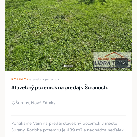
5
POZEMOK
·
stavebný pozemok
Stavebný pozemok na predaj v Šuranoch.
Šurany, Nové Zámky
Ponúkame Vám na predaj stavebný pozemok v meste
Šurany. Rozloha pozemku je 489 m2 a nachádza neďaleko
vlakovej stanice v tichej uličke s dobrou dostupnosťou.