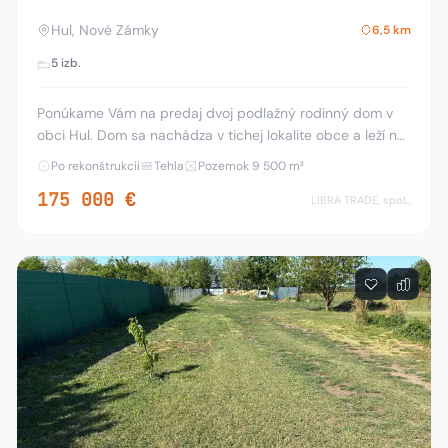
Hul, Nové Zámky
6,5 km
5 izb.
Ponúkame Vám na predaj dvoj podlažný rodinný dom v
obci Hul. Dom sa nachádza v tichej lokalite obce a leží na
pozemku o rozlohe 9500 m2. Dispozícia: Prízemie:
Po rekonštrukcii
Tehla
Pozemok 9 500 m²
vstupná chodba, priestranná obýva
175 000 €
LIBRA TRADE, spol.s.r.o.