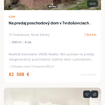
10
DOM
Na predaj poschodový dom v Tvrdošovciach .
Tvrdošovce, Nové Zámky
8,6 km
200 m²
6 izb.
Realitná kancelária VASSE Reality Vám ponúka na predaj
viacgeneračný poschodový rodinný dom v pôvodnom
stave v Tvrdošovciach. Dom bol postavený v roku 1977 z
Pôvodný stav
Pozemok 810 m²
betónových panelov a z tehly. Zastavaná pl
82 500 €
Vasse Reality