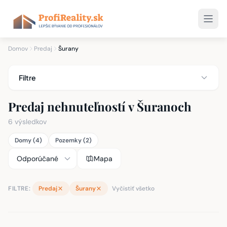
Domov
Predaj
Šurany
Filtre
Predaj nehnuteľností v Šuranoch
6 výsledkov
Domy (4)
Pozemky (2)
Mapa
FILTRE:
Predaj
Šurany
Vyčistiť všetko