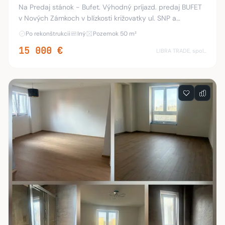
Na Predaj stánok - Bufet. Výhodný príjazd. predaj BUFET
v Nových Zámkoch v blízkosti križovatky ul. SNP a
M.R.Štefánika s priamym napojením na hlavnú križovatku.
Po rekonštrukcii
Iný
Pozemok 50 m²
Stánok poskytuje predajnú plochu, soci
15 000 €
LIBRA TRADE, spol.s.r.o.