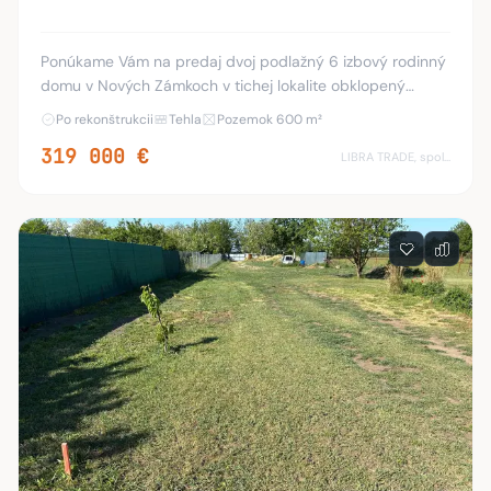
Ponúkame Vám na predaj dvoj podlažný 6 izbový rodinný
domu v Nových Zámkoch v tichej lokalite obklopený
prírodou. Dom prešiel zásadnou a kompletnou
Po rekonštrukcii
Tehla
Pozemok 600 m²
rekonštrukciou v rokoch 2014 až 2016 a je pripraven
319 000 €
LIBRA TRADE, spol.s.r.o.