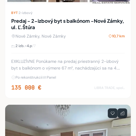
BYT
·
2-izbový
Predaj - 2-izbový byt s balkónom -Nové Zámky,
ul. Ľ.Štúra
Nové Zámky, Nové Zámky
10,7 km
2 izb.
-4.p
/7
EXKLUZÍVNE Ponúkame na predaj priestranný 2-izbový
byt s balkónom o výmere 67 m², nachádzajúci sa na 4.
poschodí zo 7 v zateplenom panelovom bytovom dome
Po rekonštrukcii
Panel
na ulici Ľ. Štúra v Nových Zámkoch. Byt preš
135 000 €
LIBRA TRADE, spol.s.r.o.