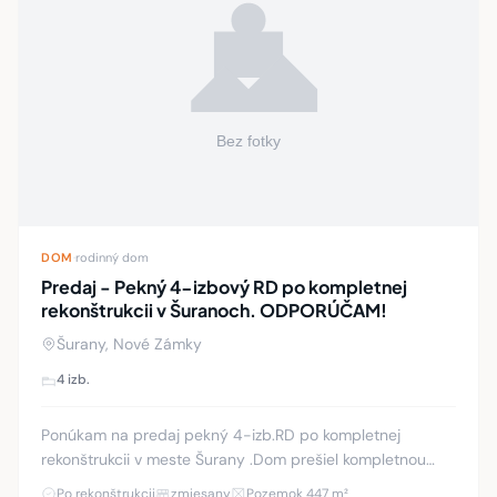
DOM
·
rodinný dom
Predaj - Pekný 4-izbový RD po kompletnej
rekonštrukcii v Šuranoch. ODPORÚČAM!
Šurany, Nové Zámky
4 izb.
Ponúkam na predaj pekný 4-izb.RD po kompletnej
rekonštrukcii v meste Šurany .Dom prešiel kompletnou
rekonštrukciou v r.2023. Plocha: pozemku 447m2.
Po rekonštrukcii
zmiesany
Pozemok 447 m²