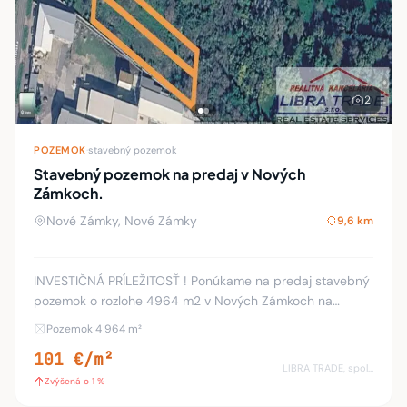
2
POZEMOK
·
stavebný pozemok
Stavebný pozemok na predaj v Nových
Zámkoch.
Nové Zámky, Nové Zámky
9,6 km
INVESTIČNÁ PRÍLEŽITOSŤ ! Ponúkame na predaj stavebný
pozemok o rozlohe 4964 m2 v Nových Zámkoch na
Šurianskej ulici. Pozemok je priestranný, dostatočne široký,
Pozemok 4 964 m²
vhodný na výstavbu viac rodinných domov,
101 €/m²
LIBRA TRADE, spol.s.r.o.
Zvýšená o 1 %