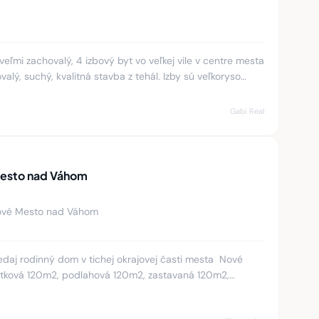
eľmi zachovalý, 4 izbový byt vo veľkej vile v centre mesta
alý, suchý, kvalitná stavba z tehál. Izby sú veľkoryso
Gabi Real
Mesto nad Váhom
ové Mesto nad Váhom
aj rodinný dom v tichej okrajovej časti mesta Nové
itková 120m2, podlahová 120m2, zastavaná 120m2,
2. Podlaha: dlažba,