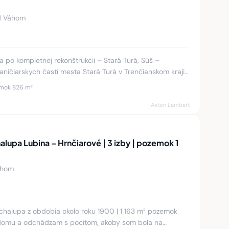
ad Váhom
 po kompletnej rekonštrukcii – Stará Turá, Súš –
aničiarskych častí mesta Stará Turá v Trenčianskom kraji.
kého p
mok 826 m²
Aston Lambert
alupa Lubina – Hrnčiarové | 3 izby | pozemok 1
áhom
| chalupa z obdobia okolo roku 1900 | 1 163 m² pozemok
domu a odchádzam s pocitom, akoby som bola na