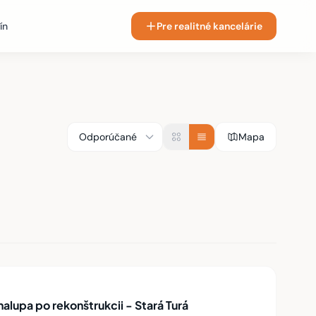
ín
Pre realitné kancelárie
Mapa
lupa po rekonštrukcii - Stará Turá