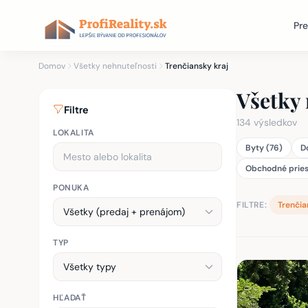
Pre
Domov
Všetky nehnuteľnosti
Trenčiansky kraj
Všetky 
Filtre
134 výsledkov
LOKALITA
Byty (76)
D
Obchodné pries
PONUKA
FILTRE:
Trenčia
TYP
Zoznam nehnu
HĽADAŤ