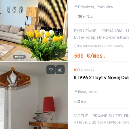
Prievidza, Prievidza
36 m²
2.p
EXKLUZÍVNE – PRENÁJOM- 1 i 
Byt je kompletne zrekonštruovaný a 
2.poschodí bytového dom
Po rekonštrukcii
zmiesany
15
500 €/mes.
BYT
·
2-izbový
IL1996 2 1 byt v Novej Dub
Ilava, Ilava
2 izb.
V CENE - PRÁVNE SLUŽBY, FI
v Novej Dubnici v tehlovej by
rekonštrukcii. Má vymenené o