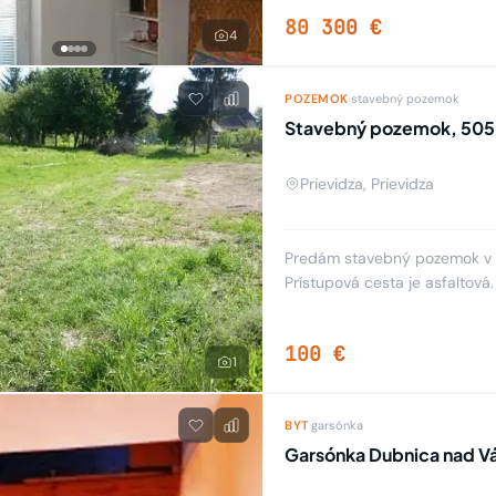
80 300 €
4
POZEMOK
·
stavebný pozemok
Stavebný pozemok, 50
Prievidza, Prievidza
Predám stavebný pozemok v 
Prístupová cesta je asfaltov
kanalizácia. V blízkosti poze
100 €
1
BYT
·
garsónka
Garsónka Dubnica nad V