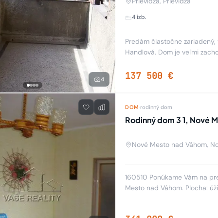
Prievidza, Prievidza
4 izb.
Predám čiastočne zariadený, v
Handlová. Dom je veľmi zachov
riešené - rozmery aj výška.
137 500 €
4
DOM
·
rodinný dom
Rodinný dom 3 1, Nové 
Nové Mesto nad Váhom, N
160510 Ponúkame Vám na pred
Mesto nad Váhom. Plocha: úž
pozemku 855m2, pivnice 120m