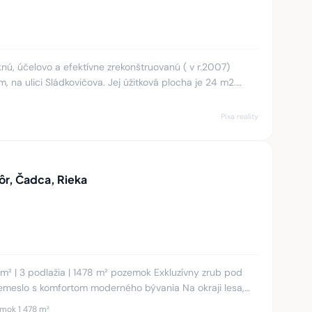
, účelovo a efektívne zrekonštruovanú ( v r.2007)
 na ulici Sládkovičova. Jej úžitková plocha je 24 m2.
astného kúre
Pixa reality
hôr, Čadca, Rieka
podlažia | 1478 m² pozemok Exkluzívny zrub pod
o s komfortom moderného bývania Na okraji lesa,
a p
mok 1 478 m²