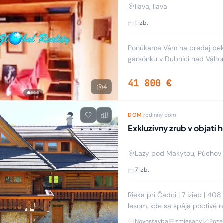
Ilava, Ilava
1 izb.
Ponúkame Vám na predaj peknú
garsónku v Dubnici nad Váhom,
Najväčšou výhodou (okrem vl
41 800 €
4
DOM
·
rodinný dom
Exkluzívny zrub v objatí 
Lazy pod Makytou, Púchov
7 izb.
Rieka pri Čadci | 7 izieb | 408 m² | 3 
lesom, kde sa spája poctivé remesl
obklopený horskou prírodou 
Novostavba
zmiesany
Poze