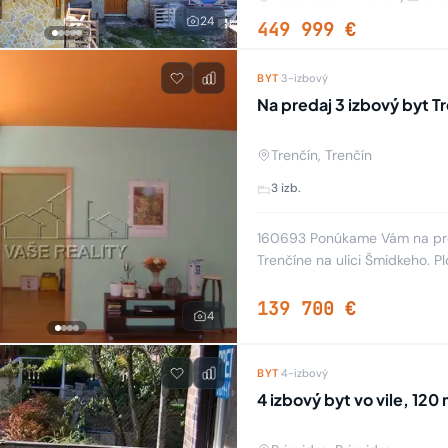
24
449 999 €
BYT
·
3-izbový
Na predaj 3 izbový byt T
Trenčín, Trenčín
3 izb.
160693 Ponúkame Vám na pred
Trenčíne na ulici Šmidkeho. P
výťahom. Podlaha: plávajúca.
139 700 €
4
BYT
·
4-izbový
4 izbový byt vo vile, 12