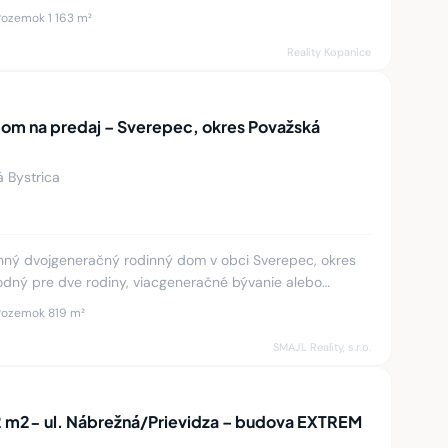
 Presne tak to
Pozemok 1 163 m²
Reality Kopanice
om na predaj – Sverepec, okres Považská
á Bystrica
nný dvojgeneračný rodinný dom v obci Sverepec, okres
odný pre dve rodiny, viacgeneračné bývanie alebo
nia. Disponuje
Pozemok 819 m²
SMAJL Reality, s.r.o.
2 m2- ul. Nábrežná/Prievidza – budova EXTREM