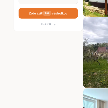
Zobraziť
výsledkov
134
Zrušiť filtre