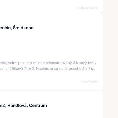
Reality Kopanice
renčín, Šmidkeho
aj veľmi pekne a vkusne rekonštruovaný 3 izbový byt v
locha: úžitková 74 m2. Nachádza sa na 5. poschodí z 7 s
 Steny
Hasa Reality
0 m2, Handlová, Centrum