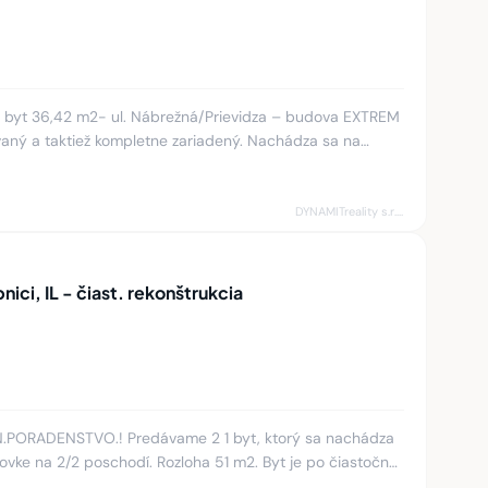
byt 36,42 m2- ul. Nábrežná/Prievidza – budova EXTREM
taktiež kompletne zariadený. Nachádza sa na
u bez výťah
DYNAMITreality s.r.o.
nici, IL - čiast. rekonštrukcia
N.PORADENSTVO.! Predávame 2 1 byt, ktorý sa nachádza
tovke na 2/2 poschodí. Rozloha 51 m2. Byt je po čiastočnej
kná,