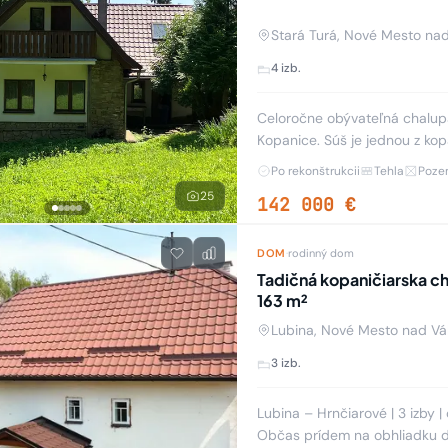
Stará Turá, Nové Mesto n
4 izb.
Celoročne obývateľná chalupa
Kopanice. Súš je jednou z kop
Ide o osídlenie v údolí Súšars
Po rekonštrukcii
Tehla
Poze
25
142 000 €
DOM
·
rodinný dom
Tadičná kopaničiarska ch
163 m²
Lubina, Nové Mesto nad V
3 izb.
Lubina – Hrnčiarové | 3 izby 
Občas prídem na obhliadku 