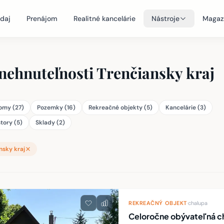
daj
Prenájom
Realitné kancelárie
Nástroje
Magaz
nehnuteľnosti Trenčiansky kraj
omy (27)
Pozemky (16)
Rekreačné objekty (5)
Kancelárie (3)
tory (5)
Sklady (2)
nsky kraj
teľností
REKREAČNÝ OBJEKT
·
chalupa
Celoročne obývateľná cha