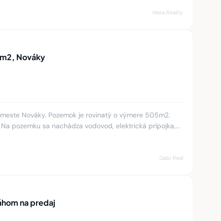
Hasa Reality
5m2, Nováky
meste Nováky. Pozemok je rovinatý o výmere 505m2.
á. Na pozemku sa nachádza vodovod, elektrická prípojka,
mku sa nach
Gabi Real
áhom na predaj