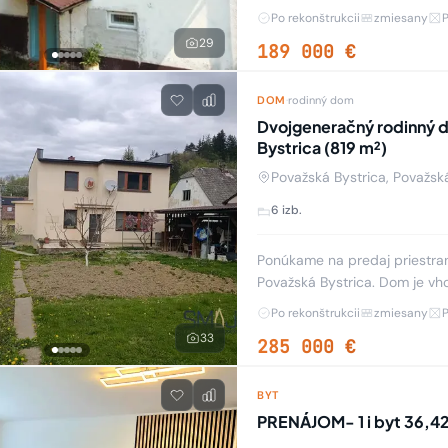
návšteve u dávnych priateľov.
Po rekonštrukcii
zmiesany
29
189 000 €
DOM
·
rodinný dom
Dvojgeneračný rodinný d
Bystrica (819 m²)
Považská Bystrica, Považsk
6 izb.
Ponúkame na predaj priestra
Považská Bystrica. Dom je vh
kombináciu bývania a podnika
Po rekonštrukcii
zmiesany
33
285 000 €
BYT
PRENÁJOM- 1 i byt 36,4