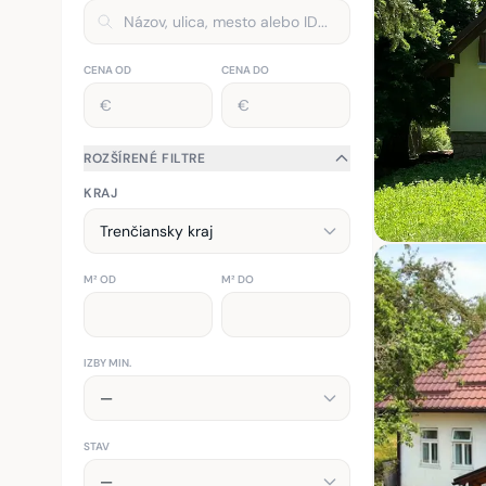
CENA OD
CENA DO
ROZŠÍRENÉ FILTRE
KRAJ
M² OD
M² DO
IZBY MIN.
STAV