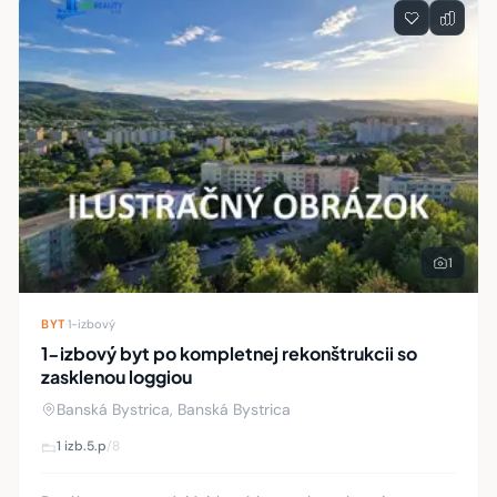
1
BYT
·
1-izbový
1-izbový byt po kompletnej rekonštrukcii so
zasklenou loggiou
Banská Bystrica, Banská Bystrica
1 izb.
5.p
/8