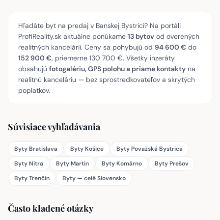
Hľadáte byt na predaj v Banskej Bystrici? Na portáli
ProfiReality.sk aktuálne ponúkame
13 bytov
od overených
realitných kancelárií. Ceny sa pohybujú od
94 600 €
do
152 900 €
, priemerne 130 700 €. Všetky inzeráty
obsahujú
fotogalériu, GPS polohu a priame kontakty
na
realitnú kanceláriu — bez sprostredkovateľov a skrytých
poplatkov.
Súvisiace vyhľadávania
Byty Bratislava
Byty Košice
Byty Považská Bystrica
Byty Nitra
Byty Martin
Byty Komárno
Byty Prešov
Byty Trenčín
Byty — celé Slovensko
Často kladené otázky