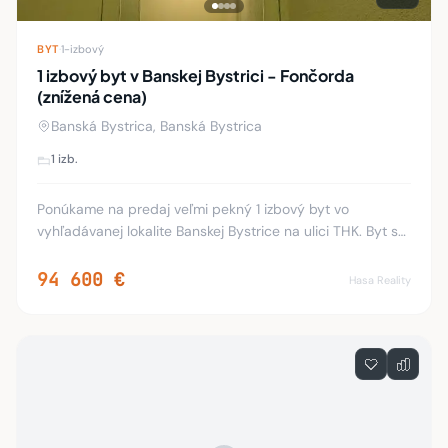
BYT
·
1-izbový
1 izbový byt v Banskej Bystrici - Fončorda
(znížená cena)
Banská Bystrica, Banská Bystrica
1 izb.
Ponúkame na predaj veľmi pekný 1 izbový byt vo
vyhľadávanej lokalite Banskej Bystrice na ulici THK. Byt s
balkónom prešiel čiastočnou rekonštrukciou a jeho
súčasťou je malá, šikovná špajza. Prislúcha
94 600 €
Hasa Reality