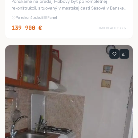
Ponúkame na predaj 1-izbový byt po kompletnej
rekonštrukcii, situovaný v mestskej časti Sásová v Banskej
Bystrici. Vďaka praktickému dispozičnému riešeniu je
Po rekonštrukcii
Panel
ideálny pre jednotlivca, mladý pár alebo
139 900 €
JMB REALITY s.r.o.