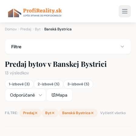
Domov
Predaj
Byt
Banská Bystrica
Filtre
Predaj bytov v Banskej Bystrici
13 výsledkov
1-izbové (3)
2-izbové (5)
3-izbové (5)
Mapa
FILTRE:
Predaj
Byt
Banská Bystrica
Vyčistiť všetko