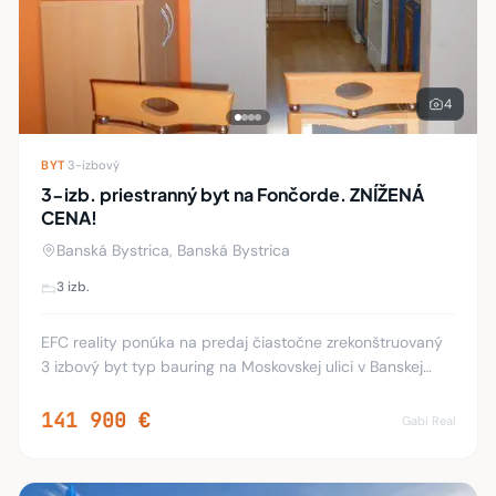
4
BYT
·
3-izbový
3-izb. priestranný byt na Fončorde. ZNÍŽENÁ
CENA!
Banská Bystrica, Banská Bystrica
3 izb.
EFC reality ponúka na predaj čiastočne zrekonštruovaný
3 izbový byt typ bauring na Moskovskej ulici v Banskej
Bystrici. Rozloha bytu je 68 m2 2m2 pivnica. Byt sa
nachádza v zateplenom bytovom dome n
141 900 €
Gabi Real