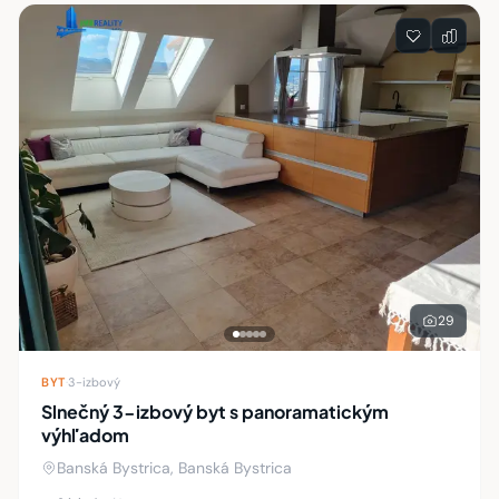
Zoznam nehnuteľností
29
BYT
·
3-izbový
Slnečný 3-izbový byt s panoramatickým
výhľadom
Banská Bystrica, Banská Bystrica