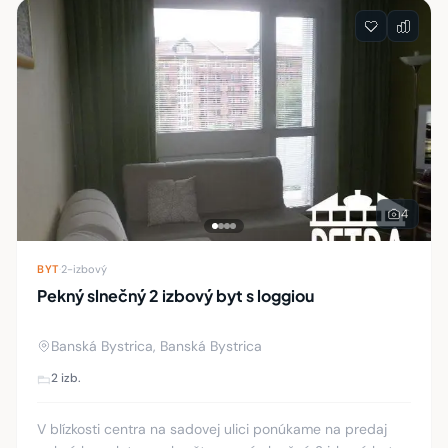
4
BYT
·
2-izbový
Pekný slnečný 2 izbový byt s loggiou
Banská Bystrica, Banská Bystrica
2 izb.
V blízkosti centra na sadovej ulici ponúkame na predaj