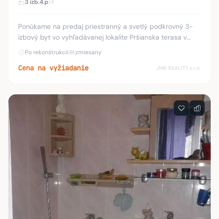
3 izb.
4.p
/4
Ponúkame na predaj priestranný a svetlý podkrovný 3-
izbový byt vo vyhľadávanej lokalite Pršianska terasa v
Banskej Bystrici. Tento výnimočný byt s výmerou 90,83
Po rekonštrukcii
zmiesany
m² ponúka komfortné bývanie v pokojnom
Cena na vyžiadanie
JMB REALITY s.r.o.