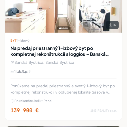
14
BYT
·
1-izbový
Na predaj priestranný 1-izbový byt po
kompletnej rekonštrukcii s loggiou – Banská
Bystrica, Sásová
Banská Bystrica, Banská Bystrica
1 izb.
5.p
/8
Ponúkame na predaj priestranný a svetlý 1-izbový byt po
kompletnej rekonštrukcii v obľúbenej lokalite Sásová v
Banskej Bystrici. Byt má výmeru 37,99 m² a nachádza sa
Po rekonštrukcii
Panel
na 5. poschodí z 8 v zateplenom pa
139 900 €
JMB REALITY s.r.o.