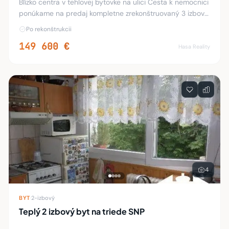
Blízko centra v tehlovej bytovke na ulici Cesta k nemocnici
ponúkame na predaj kompletne zrekonštruovaný 3 izbový
byt o ploche 66 m2 na 2/2 poschodí s balkónom. V byte
Po rekonštrukcii
sú plastové okná, nové rozvody v
149 600 €
Hasa Reality
4
BYT
·
2-izbový
Teplý 2 izbový byt na triede SNP