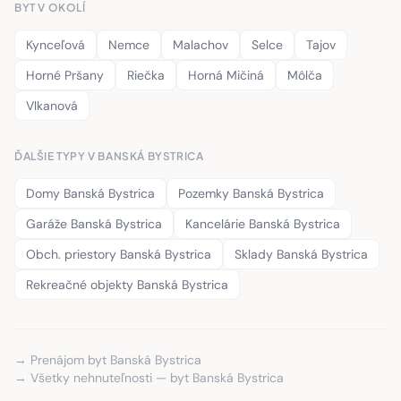
BYT V OKOLÍ
Kynceľová
Nemce
Malachov
Selce
Tajov
Horné Pršany
Riečka
Horná Mičiná
Môlča
Vlkanová
ĎALŠIE TYPY V BANSKÁ BYSTRICA
Domy Banská Bystrica
Pozemky Banská Bystrica
Garáže Banská Bystrica
Kancelárie Banská Bystrica
Obch. priestory Banská Bystrica
Sklady Banská Bystrica
Rekreačné objekty Banská Bystrica
→ Prenájom byt Banská Bystrica
→ Všetky nehnuteľnosti — byt Banská Bystrica