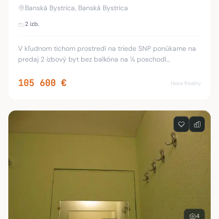
Banská Bystrica, Banská Bystrica
2 izb.
V kľudnom tichom prostredí na triede SNP ponúkame na
predaj 2 izbový byt bez balkóna na ¼ poschodí
orientovaný na juh oploche59 m2. Byt je skoro v
pôvodnom ale zachovalom stave, v byte sú nové plastov
105 600 €
Hasa Reality
4