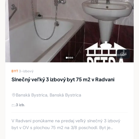
4
BYT
·
3-izbový
Slnečný veľký 3 izbový byt 75 m2 v Radvani
Banská Bystrica, Banská Bystrica
3 izb.
V Radvani ponúkame na predaj veľký slnečný 3 izbový
byt v OV s plochou 75 m2 na 3/8 poschodí. Byt je
vnútorný, čiastočne zrekonštruovaný, veľmi pekný,