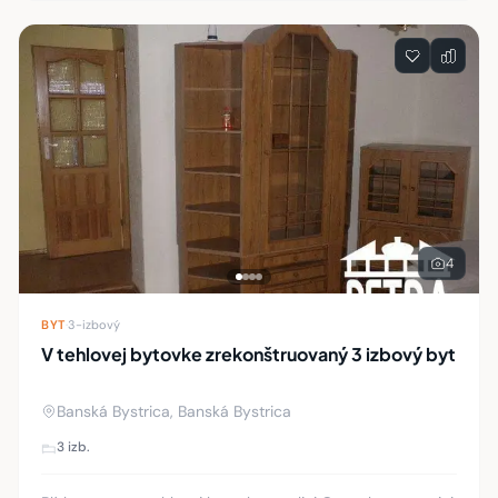
4
BYT
·
3-izbový
V tehlovej bytovke zrekonštruovaný 3 izbový byt
Banská Bystrica, Banská Bystrica
3 izb.