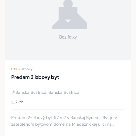
BYT
·
2-izbový
Predam 2 izbovy byt
Banská Bystrica, Banská Bystrica
2 izb.
Predam 2-izbový byt 57 m2 v Banskej Bystrici. Byt je v
zateplenom bytovom dome na Mládežníckej ulici na
Fončorde a je komletne prerobený, dlažby, plávajúce