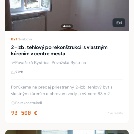
4
BYT
·
2-izbový
2-izb. tehlový po rekonštrukcii s vlastným
kúrením v centre mesta
Považská Bystrica, Považská Bystrica
2 izb.
Ponúkame na predaj priestranný 2-izb. tehlový byt s
vlastným kúrením a ohrevom vody o výmere 63 m2
nachádzajúci sa na zvýšenom prízemí dvojposchodového
Po rekonštrukcii
tehlového bytového domu na Lánskej v Považskej B
93 500 €
Pixa reality