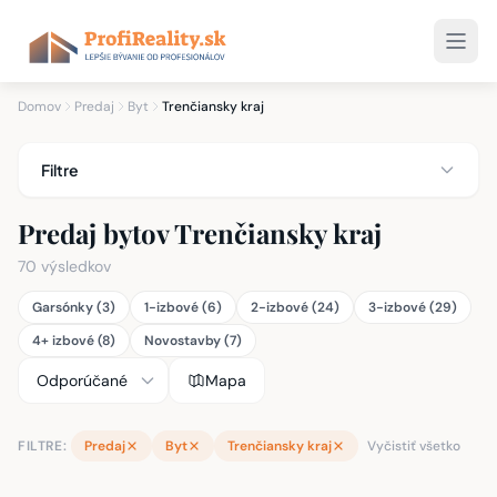
Domov
Predaj
Byt
Trenčiansky kraj
Filtre
Predaj bytov Trenčiansky kraj
70 výsledkov
Garsónky (3)
1-izbové (6)
2-izbové (24)
3-izbové (29)
4+ izbové (8)
Novostavby (7)
Mapa
FILTRE:
Predaj
Byt
Trenčiansky kraj
Vyčistiť všetko