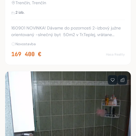
Trenčín, Trenčín
2 izb.
160901 NOVINKA! Dávame do pozornosti 2-izbový južne
orientovaný -slnečný byt 50m2 v Tr.Teplej, vrátane
garáže 24m2, logie 6m2 a priestrannej komory
Novostavba
umiestnenej na spoločnej chodbe oproti bytu. Byt sa
169 400 €
Hasa Reality