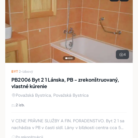
4
BYT
·
2-izbový
PB2006 Byt 2 1 Lánska, PB - zrekonštruovaný,
vlastné kúrenie
Považská Bystrica, Považská Bystrica
2 izb.
V CENE PRÁVNE SLUŹBY A FIN. PORADENSTVO. Byt 2 1 sa
nachádza v PB v časti sídl. Lány v blízkosti centra cca 5
min. Nachádza sa v tehlovej bytovke na na zvýšenom
Po rekonštrukcii