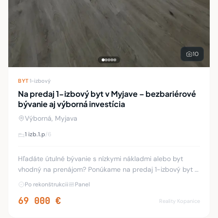
10
BYT
·
1-izbový
Na predaj 1-izbový byt v Myjave – bezbariérové
bývanie aj výborná investícia
Výborná, Myjava
1 izb.
1.p
/6
Hľadáte útulné bývanie s nízkymi nákladmi alebo byt
vhodný na prenájom? Ponúkame na predaj 1-izbový byt s
výmerou 34 m² vo vyhľadávanej lokalite Dolná štvrť v
Po rekonštrukcii
Panel
Myjave. Byt sa nachádza na prízemí bytov
69 000 €
Reality Kopanice