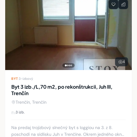
4
BYT
·
3-izbový
Byt 3 izb./L,70 m2, po rekonštrukcii, Juh III,
Trenčín
Trenčín, Trenčín
3 izb.
Na predaj trojizbový slnečný byt s loggiou na 3. z 8.
poschodí na sídlisku Juh v Trenčíne. Okrem jedného okna