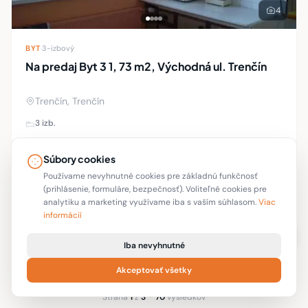
4
BYT
·
3-izbový
Na predaj Byt 3 1, 73 m2, Východná ul. Trenčín
Trenčín, Trenčín
3 izb.
Ponúkame na predaj troizbový, čiastočne zrekonštruovaný
Súbory cookies
byt s lógiou na Východnej ulici (Juh) v Trenčíne. Byt ná
Používame nevyhnutné cookies pre základnú funkčnosť
plastové okna s murovanou stenou na lógiu, plávajúce
(prihlásenie, formuláre, bezpečnosť). Voliteľné cookies pre
analytiku a marketing využívame iba s vaším súhlasom.
Viac
podlahy. Byt sa nachádza na 2. pos
Cena na vyžiadanie
Hasa Reality
informácií
Iba nevyhnutné
1
2
3
→
Akceptovať všetky
Strana
1
z
3
·
70
výsledkov