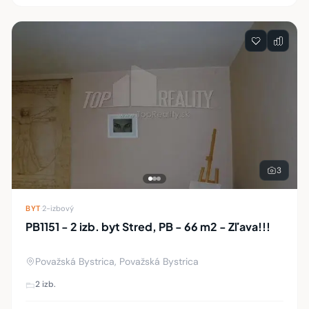
3
BYT
·
2-izbový
PB1151 - 2 izb. byt Stred, PB - 66 m2 - Zľava!!!
Považská Bystrica, Považská Bystrica
2 izb.