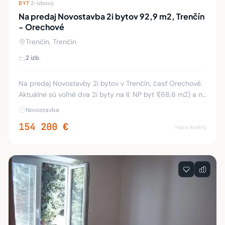
BYT
·
2-izbový
Na predaj Novostavba 2i bytov 92,9 m2, Trenčín
- Orechové
Trenčín, Trenčín
2 izb.
Na predaj Novostavby 2i bytov v Trenčín, časť Orechové.
Aktuálne sú voľné dva 2i byty na II. NP byt 1(68,6 m2) a na
III.NP byt 3 (92,9 m2); nachádzajú sa v novostavbe
Novostavba
murovaného bytového domu v tichom
154 200 €
Hasa Reality