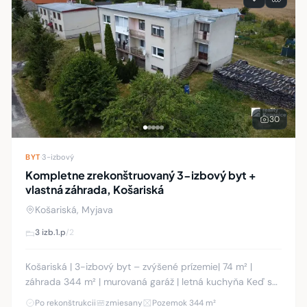
30
BYT
·
3-izbový
Kompletne zrekonštruovaný 3-izbový byt +
vlastná záhrada, Košariská
Košariská, Myjava
3 izb.
1.p
/2
Košariská | 3-izbový byt – zvýšené prízemie| 74 m² |
záhrada 344 m² | murovaná garáž | letná kuchyňa Keď sa
povie byt, väčšina ľudí si predstaví balkón a spoločný
Po rekonštrukcii
zmiesany
Pozemok 344 m²