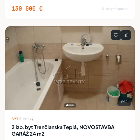
dvor. Tento je trochu iný. Okrem ko
130 000 €
Reality Kopanice
4
BYT
·
2-izbový
2 izb.byt Trenčianska Teplá, NOVOSTAVBA
GARÁŽ 24 m2