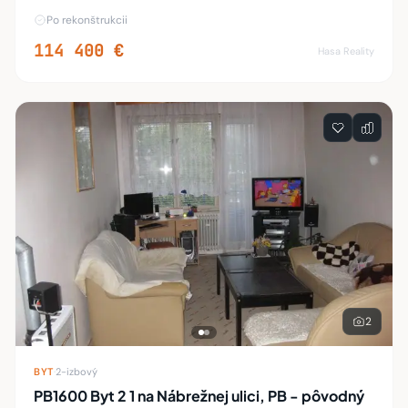
prešiel kompletnou rekonštrukciou. Treba vidieť.
Po rekonštrukcii
114 400 €
Hasa Reality
2
BYT
·
2-izbový
PB1600 Byt 2 1 na Nábrežnej ulici, PB - pôvodný