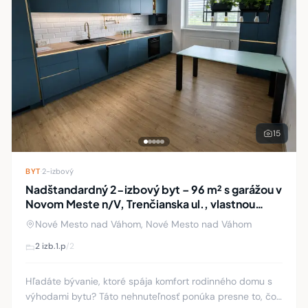
15
BYT
·
2-izbový
Nadštandardný 2-izbový byt – 96 m² s garážou v
Novom Meste n/V, Trenčianska ul., vlastnou
záhradkou a priamym vstupom z garáže
Nové Mesto nad Váhom, Nové Mesto nad Váhom
2 izb.
1.p
/2
Hľadáte bývanie, ktoré spája komfort rodinného domu s
výhodami bytu? Táto nehnuteľnosť ponúka presne to, čo