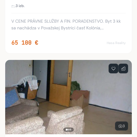
3 izb.
V CENE PRÁVNE SLUŽBY A FIN. PORADENSTVO. Byt 3 kk
sa nachádza v Považskej Bystrici časť Kolónia,
nachádzajúci sa na 4.poschodí zo 4 a je v OV. Samotný
byt - prešiel rekonštrukciou - plastové okná, kuc
65 100 €
Hasa Reality
3