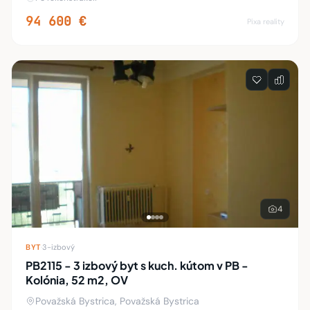
prízemí a je v OV. V bytovke sú vo vcho
94 600 €
Pixa reality
4
BYT
·
3-izbový
PB2115 - 3 izbový byt s kuch. kútom v PB -
Kolónia, 52 m2, OV
Považská Bystrica, Považská Bystrica