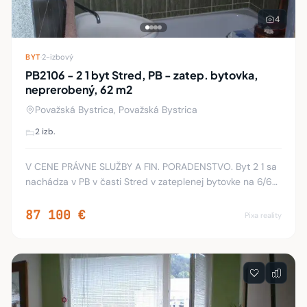
4
BYT
·
2-izbový
PB2106 - 2 1 byt Stred, PB - zatep. bytovka,
neprerobený, 62 m2
Považská Bystrica, Považská Bystrica
2 izb.
V CENE PRÁVNE SLUŽBY A FIN. PORADENSTVO. Byt 2 1 sa
nachádza v PB v časti Stred v zateplenej bytovke na 6/6
poschodí bez balkóna. Pozostáva z 2 veľkých obývacích
izieb, kuchyne, chodby, kúpeľne, WC, š
87 100 €
Pixa reality