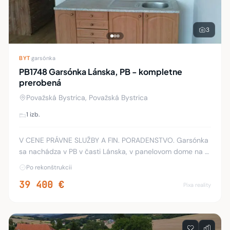
3
BYT
·
garsónka
PB1748 Garsónka Lánska, PB - kompletne
prerobená
Považská Bystrica, Považská Bystrica
1 izb.
V CENE PRÁVNE SLUŽBY A FIN. PORADENSTVO. Garsónka
sa nachádza v PB v časti Lánska, v panelovom dome na 8.
poschodí s výťahom. Je kompletne zrekonštruovaná:
Po rekonštrukcii
plastové okno, plávajúca podlaha, omietky, k
39 400 €
Pixa reality