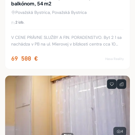
balkónom, 54 m2
Považská Bystrica, Považská Bystrica
2 izb.
V CENE PRÁVNE SLUŽBY A FIN. PORADENSTVO. Byt 2 1 sa
nachádza v PB na ul. Mierovej v blízkosti centra cca 10
min. Pozostáva z 1 obývacej izby, spálne, kuchyne, chodby,
kúpeľne s oknom, wc, špajze a veľ
69 500 €
Hasa Reality
4