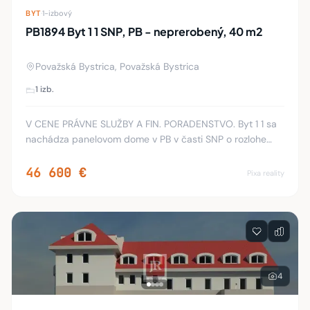
BYT
·
1-izbový
PB1894 Byt 1 1 SNP, PB - neprerobený, 40 m2
Považská Bystrica, Považská Bystrica
1 izb.
V CENE PRÁVNE SLUŽBY A FIN. PORADENSTVO. Byt 1 1 sa
nachádza panelovom dome v PB v časti SNP o rozlohe
cca 40 m2, na 2/9.poschodí a je v osobnom vlastníctve.
Byt je slnečný s pekným výhľadom a je v pô
46 600 €
Pixa reality
4