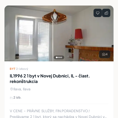
4
BYT
·
2-izbový
IL1996 2 1 byt v Novej Dubnici, IL - čiast.
rekonštrukcia
Ilava, Ilava
2 izb.
V CENE - PRÁVNE SLUŽBY, FIN.PORADENSTVO.!
Predávame 2 1 byt, ktorý sa nachádza v Novej Dubnici v