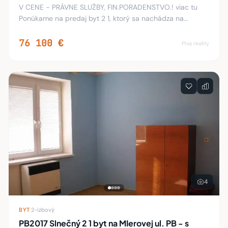
V CENE - PRÁVNE SLUŽBY, FIN.PORADENSTVO.! viac tu
Ponúkame na predaj byt 2 1, ktorý sa nachádza na
sídlisku Stred v Považskej Bystrici. Pozostáva z dvoch
veľkých obývacích izieb, kuchyne so špajzou, p
76 100 €
Pixa reality
4
BYT
·
2-izbový
PB2017 Slnečný 2 1 byt na MIerovej ul. PB - s