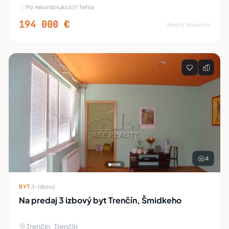
je dnes na trhu vzácnosťou. Ponúkame na predaj
Po rekonštrukcii
Tehla
priestranný 2-izbový byt s úžitkovou plochou
194 000 €
Reality Kopanice
4
BYT
·
3-izbový
Na predaj 3 izbový byt Trenčín, Šmidkeho
Trenčín, Trenčín