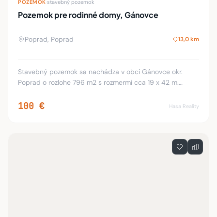
3
DOM
·
rodinný dom
Predaj rodinný dom Poprad
Poprad, Poprad
14,4 km
189 m²
4 izb.