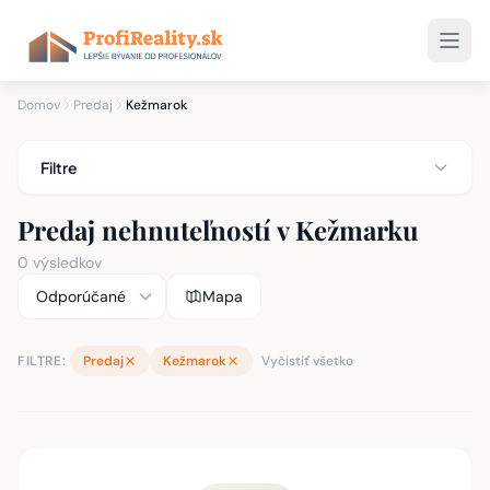
Domov
Predaj
Kežmarok
Filtre
Predaj nehnuteľností v Kežmarku
0 výsledkov
Mapa
FILTRE:
Predaj
Kežmarok
Vyčistiť všetko