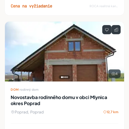
výstavbu rodinných domov s 2 nadze
Cena na vyžiadanie
ROCA realitná kancelária
4
DOM
·
rodinný dom
Novostavba rodinného domu v obci Mlynica
okres Poprad
Poprad, Poprad
12,7 km