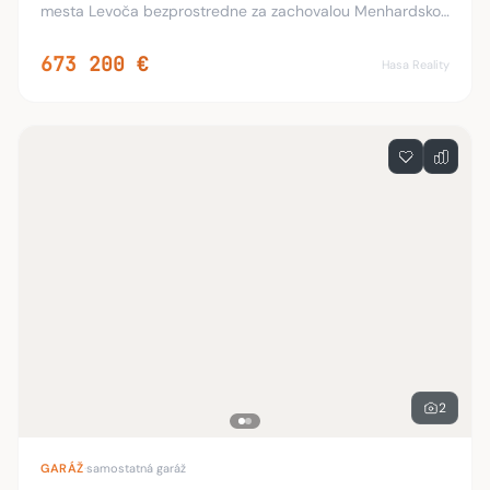
Garáž, síd. Západ, Levoča
Levoča, Levoča
16,9 km
Predaj murovanej garáže na sídlisku Západ v Levoči.
Dlažba, zateplený strop, svetlo, elektrina 220V/380V.
15 200 €
Gabi Real