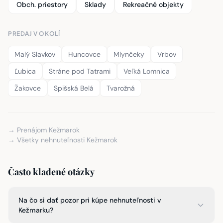
Ľubica
Stráne pod Tatrami
Veľká Lomnica
Žakovce
Spišská Belá
Tvarožná
→ Prenájom Kežmarok
→ Všetky nehnuteľnosti Kežmarok
Často kladené otázky
Na čo si dať pozor pri kúpe nehnuteľnosti v
Kežmarku?