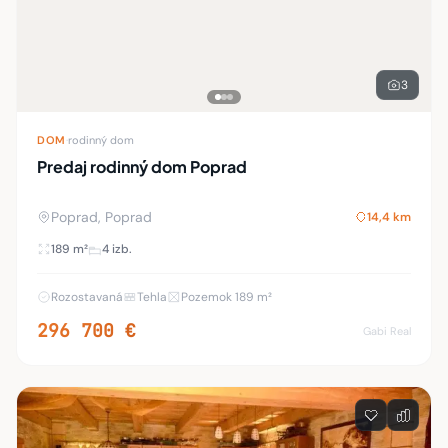
Rozostavaná
Tehla
Pozemok 189 m²
296 700 €
Gabi Real
4
DOM
·
rodinný dom
Exkluzívny rodinný dom, Závada pri Levoči
Levoča, Levoča
16,8 km