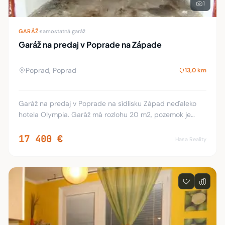
1
GARÁŽ
·
samostatná garáž
Garáž na predaj v Poprade na Západe
Poprad, Poprad
13,0 km
Garáž na predaj v Poprade na sídlisku Západ neďaleko
hotela Olympia. Garáž má rozlohu 20 m2, pozemok je
vysporiadaný a je v nej vlastná elektrina. K dispozícii
ihneď.
17 400 €
Hasa Reality