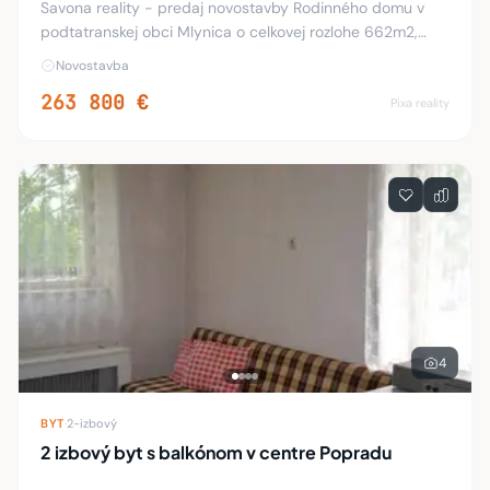
Savona reality - predaj novostavby Rodinného domu v
podtatranskej obci Mlynica o celkovej rozlohe 662m2,
užitkovej 173m2. RD má všetky IS na pozemku, podlahové
Novostavba
kúrenie, plastové okná-trojsklenné, stre
263 800 €
Pixa reality
4
BYT
·
2-izbový
2 izbový byt s balkónom v centre Popradu