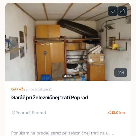
4
GARÁŽ
·
samostatná garáž
Garáž pri železničnej trati Poprad
Poprad, Poprad
13,0 km
Ponúkam na predaj garáž pri železničnej trati na ul. L.