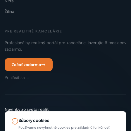
Nitra
Žilina
PRE REALITNÉ KANCELÁRIE
Profesionálny realitný portál pre kancelárie. Inzerujte 6 mesiacov
zadarmo.
Začať zadarmo
Prihlásiť sa →
Novinky zo sveta realít
Žiadny spam. Len nové inzeráty a tipy, max 2x mesačne.
Súbory cookies
Odoberať
Používame nevyhnutné cookies pre základnú funkčnosť