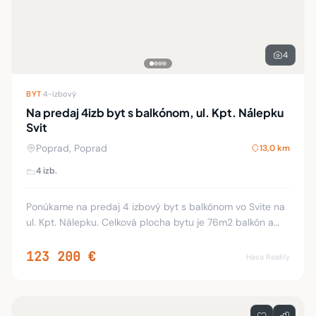
Na predaj 4izb byt s balkónom, ul. Kpt. Nálepku
Svit
Poprad, Poprad
13,0 km
4 izb.
Ponúkame na predaj 4 izbový byt s balkónom vo Svite na
ul. Kpt. Nálepku. Celková plocha bytu je 76m2 balkón a
pivnica. Nachádza sa na 3. podlaží z 6. Byt je vo veľmi
dobrom stave, má plastové okná, no
123 200 €
Hasa Reality