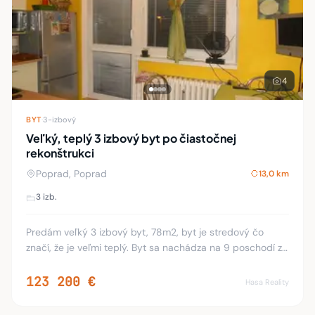
4
BYT
·
3-izbový
Veľký, teplý 3 izbový byt po čiastočnej
rekonštrukci
Poprad, Poprad
13,0 km
3 izb.
Predám veľký 3 izbový byt, 78m2, byt je stredový čo
značí, že je veľmi teplý. Byt sa nachádza na 9 poschodí z
13tich, su v ňom vymenené eurookná, plavajúce podlahy,
dlažba. V kuchyni sa nachadza nová
123 200 €
Hasa Reality