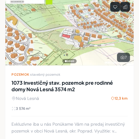
7
POZEMOK
·
stavebný pozemok
1073 Investičný stav. pozemok pre rodinné
domy Nová Lesná 3574 m2
Nová Lesná
12,3 km
3 574 m²
Exkluzívne iba u nás Ponúkame Vám na predaj investičný
pozemok v obci Nová Lesná, okr. Poprad. Využitie: v
zmysle platného územného plánu obce na individuálnu