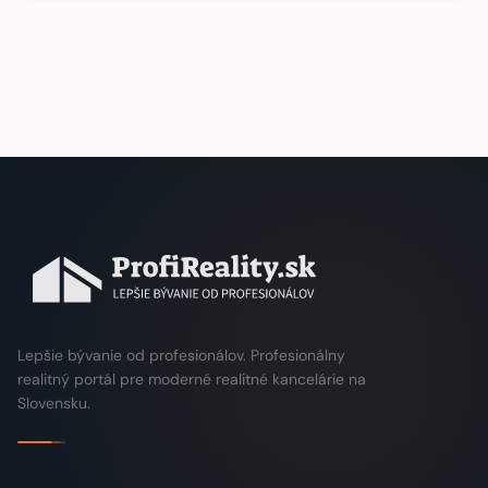
Lepšie bývanie od profesionálov. Profesionálny
realitný portál pre moderné realitné kancelárie na
Slovensku.