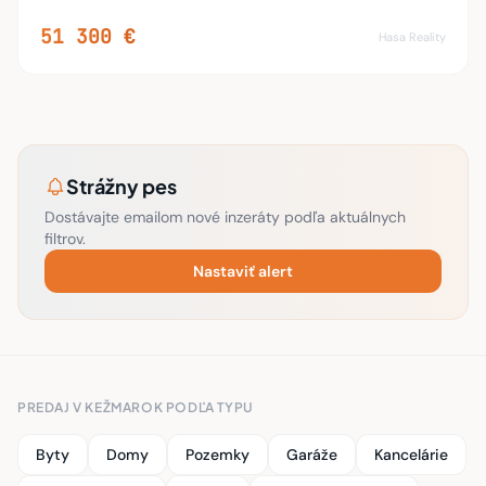
Strážny pes
Dostávajte emailom nové inzeráty podľa aktuálnych
filtrov.
Nastaviť alert
PREDAJ V KEŽMAROK PODĽA TYPU
Byty
Domy
Pozemky
Garáže
Kancelárie
Obch. priestory
Sklady
Rekreačné objekty
PREDAJ V OKOLÍ
Malý Slavkov
Huncovce
Mlynčeky
Vrbov