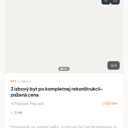
4
BYT
·
3-izbový
3 izbový byt po kompletnej rekonštrukcii-
znížená cena
Poprad, Poprad
13,0 km
3 izb.
Ponúkame na predaj veľký 3-izbový byt na Moyzesovej ul.
v Poprade o rozlohe 74 m2. Byt je s balkónom, nachádza
sa na najvyššom 13-tom poschodí a prešiel kompletnou
Po rekonštrukcii
rekonštrukciou. V byte sú nové stier
132 000 €
Hasa Reality