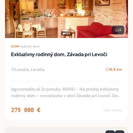
lagunareality.sk (o ponuky: 6699) - Na predaj exkluzívny
rodinný dom - novostavba v obci Závada pri Levoči. Dom
je kompletne zariadený. Nehnuteľnosť s úžitkovou plochou
140 m2 pozostáva zo 4 obytných
275 000 €
Hasa Reality
4
OBCHODNÝ PRIESTOR
·
penzión
PENZIÓN na predaj, Levoča
Levoča, Levoča
16,8 km