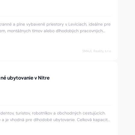
anné a plne vybavené priestory v Leviciach, ideálne pre
iem, montážnych tímov alebo dlhodobých pracovných
 lokalita
SMAJL Reality, s.r.o.
né ubytovanie v Nitre
entov, turistov, robotníkov a obchodných cestujúcich.
 a je vhodná pre dlhodobé ubytovanie. Celková kapacita
nia je