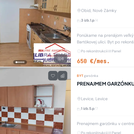
Obid, Nové Zámky
3 izb.
1.p
/4
Ponúkame na prenájom veľký 
Bartókovej ulici. Byt po rekon
veľkej pivnice. Prenájom s 
Po rekonštrukcii
Panel
6
650 €/mes.
Zvýšená o 30 %
BYT
·
garsónka
PRENAJMEM GARZÓNK
Levice, Levice
1 izb.
5.p
/7
Prenajmem garzónku v centre
Po rekonštrukcii
Panel