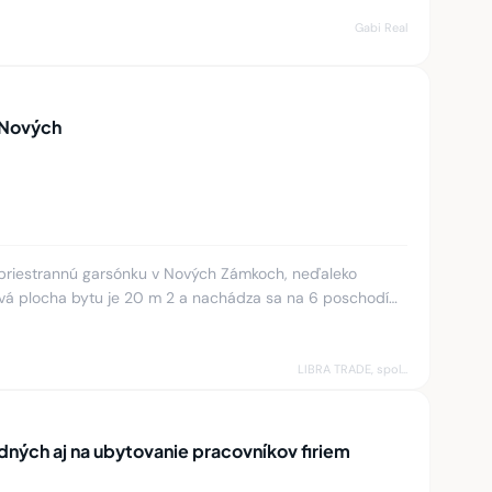
Gabi Real
 Nových
riestrannú garsónku v Nových Zámkoch, neďaleko
vá plocha bytu je 20 m 2 a nachádza sa na 6 poschodí
zatepleného bytového domu. Dispozícia: Vstupn
LIBRA TRADE, spol.s.r.o.
dných aj na ubytovanie pracovníkov firiem