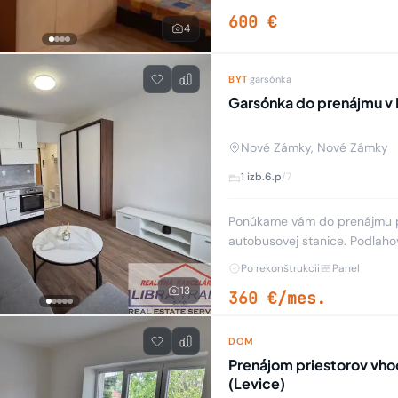
600 €
4
BYT
·
garsónka
Garsónka do prenájmu v
Nové Zámky, Nové Zámky
1 izb.
6.p
/7
Ponúkame vám do prenájmu p
autobusovej stanice. Podlaho
Po rekonštrukcii
Panel
13
360 €/mes.
DOM
Prenájom priestorov vho
(Levice)