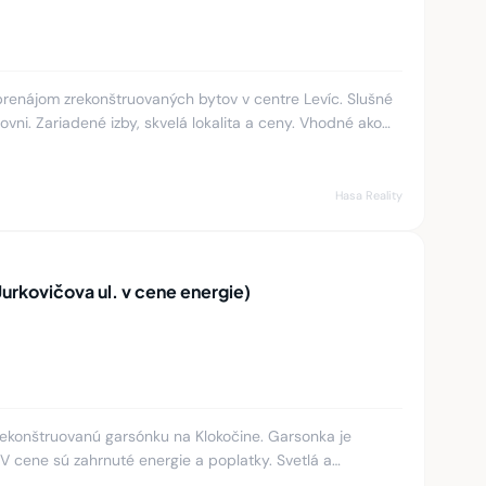
prenájom zrekonštruovaných bytov v centre Levíc. Slušné
ovni. Zariadené izby, skvelá lokalita a ceny. Vhodné ako
Hasa Reality
urkovičova ul. v cene energie)
konštruovanú garsónku na Klokočine. Garsonka je
 cene sú zahrnuté energie a poplatky. Svetlá a
vanástich, 25m2, zate