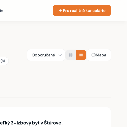
ín
Pre realitné kancelárie
Mapa
(8)
ľký 3-izbový byt v Štúrove.