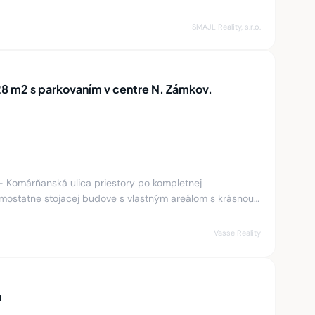
SMAJL Reality, s.r.o.
Na prenájom kancelária 28 m2 s parkovaním v centre N. Zámkov.
Komárňanská ulica priestory po kompletnej
samostatne stojacej budove s vlastným areálom s krásnou
 aj pre klientov.
Vasse Reality
h