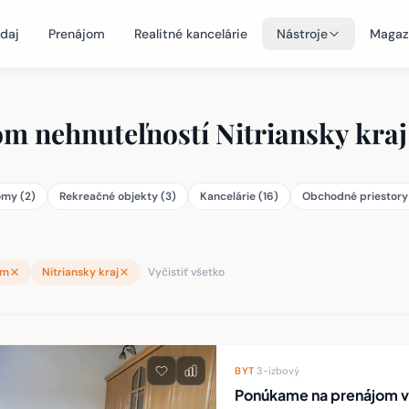
daj
Prenájom
Realitné kancelárie
Nástroje
Magaz
m nehnuteľností Nitriansky kraj
my (2)
Rekreačné objekty (3)
Kancelárie (16)
Obchodné priestory 
om
Nitriansky kraj
Vyčistiť všetko
teľností
BYT
·
3-izbový
Ponúkame na prenájom ve