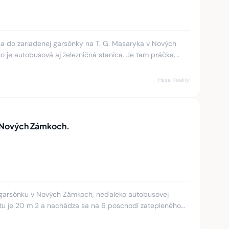
 do zariadenej garsónky na T. G. Masaryka v Nových
o je autobusová aj železničná stanica. Je tam práčka,
 Alebo s
Hasa Reality
 Nových Zámkoch.
arsónku v Nových Zámkoch, neďaleko autobusovej
tu je 20 m 2 a nachádza sa na 6 poschodí zatepleného
ozícia: Vstupná chodba, 1