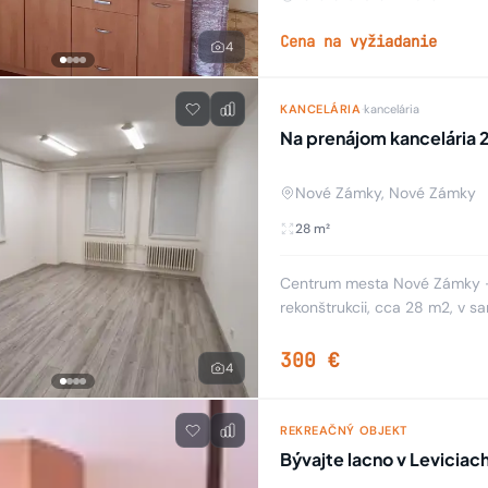
Cena na vyžiadanie
4
KANCELÁRIA
·
kancelária
Nové Zámky, Nové Zámky
28 m²
Centrum mesta Nové Zámky - 
rekonštrukcii, cca 28 m2, v 
zeleňou a s parkovaním v cene
300 €
4
REKREAČNÝ OBJEKT
Bývajte lacno v Leviciac