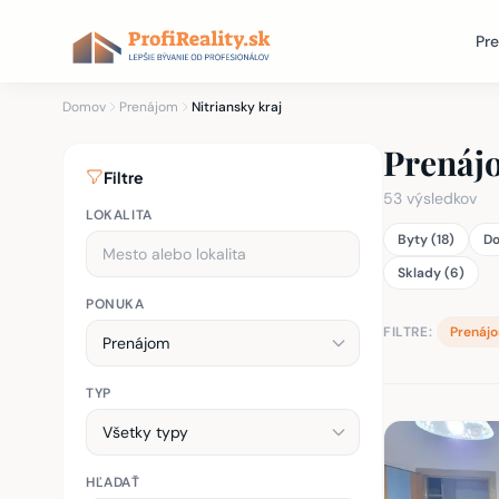
Pre
Domov
Prenájom
Nitriansky kraj
Prenájo
Filtre
53 výsledkov
LOKALITA
Byty (18)
Do
Sklady (6)
PONUKA
FILTRE:
Prenáj
TYP
Zoznam nehnu
HĽADAŤ