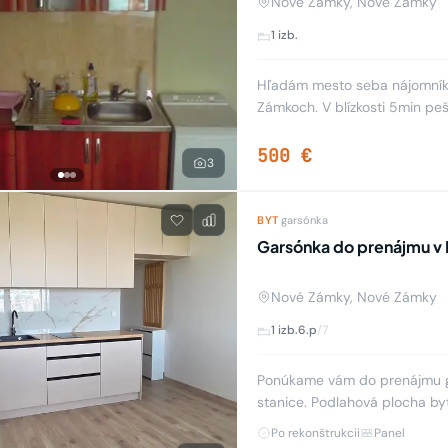
Nové Zámky, Nové Zámky
1 izb.
Hľadám mesto seba nájomníka
Zámkoch. V blízkosti 5min peš
chladnička, tv, skriňa, posteľ.
500 €
3
BYT
·
garsónka
Garsónka do prenájmu v
Nové Zámky, Nové Zámky
1 izb.
6.p
/7
Ponúkame vám do prenájmu g
stanice. Podlahová plocha by
bytového domu. Disp
Po rekonštrukcii
Panel