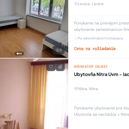
Levice, Levice
Ponúkame na prenájom priestr
ubytovanie zamestnancov fir
skupín. Kapacita, vybavenie aj
Po rekonštrukcii
zmiesany
Cena na vyžiadanie
3
REKREAČNÝ OBJEKT
Ubytovňa Nitra Uvm - lac
Nitra, Nitra
Ponúkame ubytovanie pre štud
Ubytovňa sa nachádza v Nitre
je 245 lôžok. Možnosť ubytova