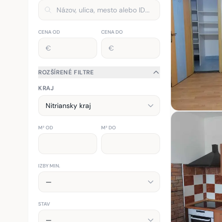
CENA OD
CENA DO
ROZŠÍRENÉ FILTRE
KRAJ
M² OD
M² DO
IZBY MIN.
STAV