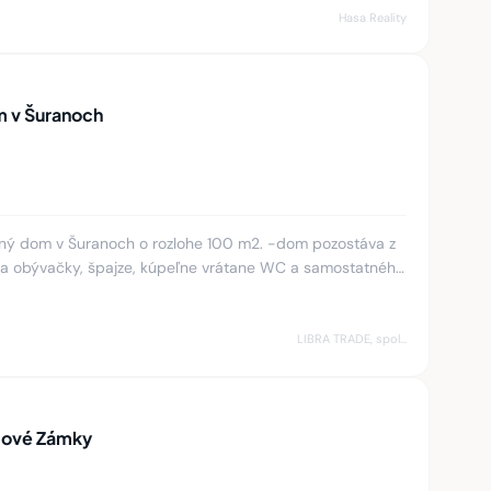
Hasa Reality
m v Šuranoch
ný dom v Šuranoch o rozlohe 100 m2. -dom pozostáva z
e a obývačky, špajze, kúpeľne vrátane WC a samostatného
WC Cena prenájmu je 1 000 € + energ
LIBRA TRADE, spol.s.r.o.
Nové Zámky