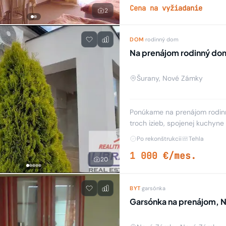
Cena na vyžiadanie
2
DOM
·
rodinný dom
Na prenájom rodinný do
Šurany, Nové Zámky
Ponúkame na prenájom rodin
troch izieb, spojenej kuchyn
Po rekonštrukcii
Tehla
1 000 €/mes.
20
BYT
·
garsónka
Garsónka na prenájom, 