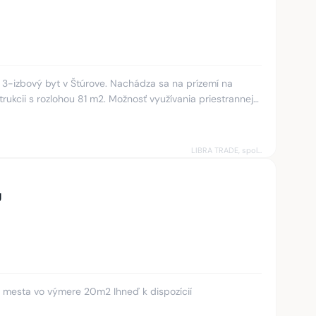
3-izbový byt v Štúrove. Nachádza sa na prízemí na
štrukcii s rozlohou 81 m2. Možnosť využívania priestrannej
réžiam
LIBRA TRADE, spol.s.r.o.
U
 mesta vo výmere 20m2 Ihneď k dispozícií