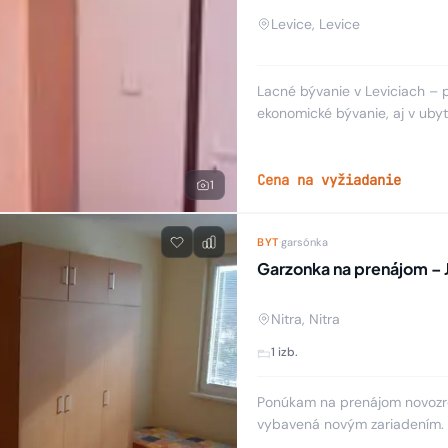
Levice, Levice
Lacné bývanie v Leviciach – 
ekonomické bývanie, aj v ubyt
ubytovanie pri jadrovej elektr
Cena na vyžiadanie
1
BYT
·
garsónka
Garzonka na prenájom – J
Nitra, Nitra
1 izb.
Ponúkam na prenájom novozre
vybavená novým zariadením. V
priestranná. 4. poschodie/z d