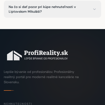
Na čo si dať pozor pri kúpe nehnuteľnosti v
Liptovskom Mikuláši?
Lepšie bývanie od profesionálov. Profesionálny
realitný portál pre moderné realitné kancelárie na
Slovensku.
NEHNUTEĽNOSTI