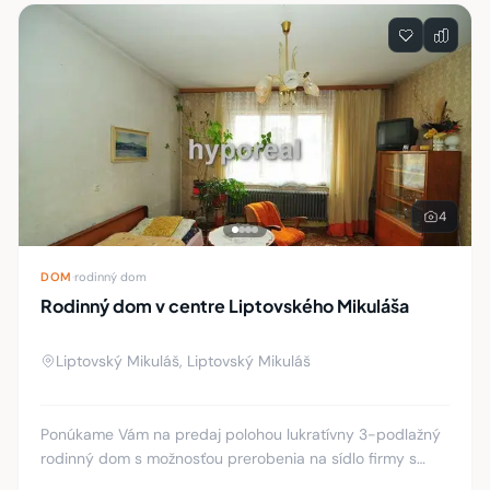
Zoznam nehnuteľností
4
DOM
·
rodinný dom
Rodinný dom v centre Liptovského Mikuláša
Liptovský Mikuláš, Liptovský Mikuláš
Ponúkame Vám na predaj polohou lukratívny 3-podlažný
rodinný dom s možnosťou prerobenia na sídlo firmy s
kombináciou bývania na II. nadzemnom podlaží. Má