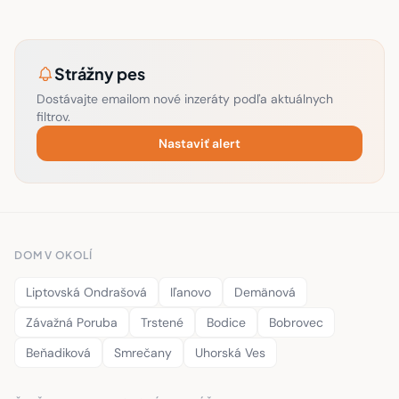
Strážny pes
Dostávajte emailom nové inzeráty podľa aktuálnych
filtrov.
Nastaviť alert
DOM V OKOLÍ
Liptovská Ondrašová
Iľanovo
Demänová
Závažná Poruba
Trstené
Bodice
Bobrovec
Beňadiková
Smrečany
Uhorská Ves