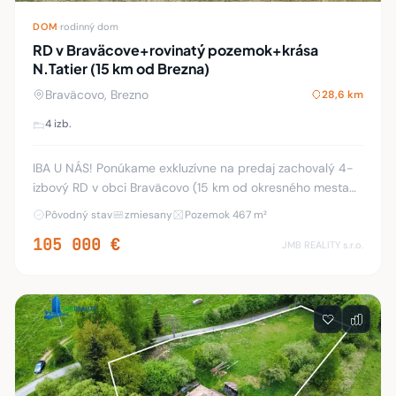
DOM
·
rodinný dom
RD v Braväcove+rovinatý pozemok+krása
N.Tatier (15 km od Brezna)
Braväcovo, Brezno
28,6 km
4 izb.
IBA U NÁS! Ponúkame exkluzívne na predaj zachovalý 4-
izbový RD v obci Braväcovo (15 km od okresného mesta
Brezno) v krásnej a pokojnej lokalite v oáze Nízkych Tatier.
Pôvodný stav
zmiesany
Pozemok 467 m²
Dom je postavený na rovinatom poz
105 000 €
JMB REALITY s.r.o.