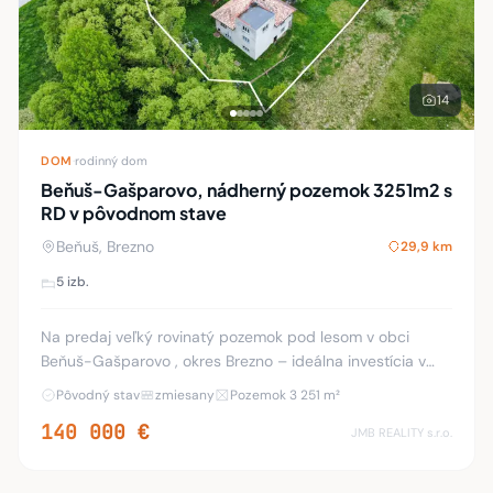
14
DOM
·
rodinný dom
Beňuš-Gašparovo, nádherný pozemok 3251m2 s
RD v pôvodnom stave
Beňuš, Brezno
29,9 km
5 izb.
Na predaj veľký rovinatý pozemok pod lesom v obci
Beňuš-Gašparovo , okres Brezno – ideálna investícia v
lone prírody, na pozemku 60- ročný rodinný dom v
Pôvodný stav
zmiesany
Pozemok 3 251 m²
pôvodnom stave Hľadáte pokoj, priestor a príle
140 000 €
JMB REALITY s.r.o.