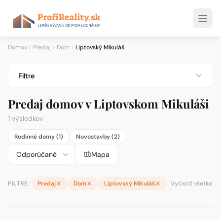
Domov
Predaj
Dom
Liptovský Mikuláš
Filtre
Predaj domov v Liptovskom Mikuláši
1 výsledkov
Rodinné domy (1)
Novostavby (2)
Mapa
FILTRE:
Predaj
Dom
Liptovský Mikuláš
Vyčistiť všetko