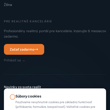
Žilina
PRE REALITNÉ KANCELÁRIE
Profesionálny realitný portál pre kancelárie. Inzerujte 6 mesiacov
zadarmo.
Začať zadarmo
Prihlásiť sa →
Novinky zo sveta realít
Žiadny spam. Len nové inzeráty a tipy, max 2x mesačne.
Súbory cookies
Odoberať
Používame nevyhnutné cookies pre základnú funkčnosť
(prihlásenie, formuláre, bezpečnosť). Voliteľné cookies pre