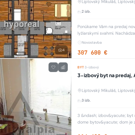
Liptovský Mikuláš, Liptovsk
2 izb.
Ponúkame Vám na predaj nov
lyžiarskymi svahmi. Nachádz
apartmánového domu, ktorý je
Novostavba
4
307 600 €
BYT
·
3-izbový
3-izbový byt na predaj, 
Liptovský Mikuláš, Liptovsk
3 izb.
3 &ndash; izbov&yacute; byt
dome bytov&yacute; dom je zateplen&yacute; v&yacute;mera: 69,20 m 2