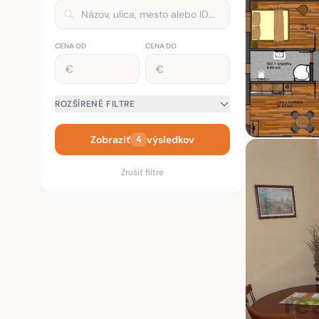
CENA OD
CENA DO
ROZŠÍRENÉ FILTRE
Zobraziť
výsledkov
4
Zrušiť filtre