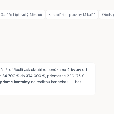
Garáže Liptovský Mikuláš
Kancelárie Liptovský Mikuláš
Obch. p
táli ProfiReality.sk aktuálne ponúkame
4 bytov
od
od
84 700 €
do
374 000 €
, priemerne 220 175 €.
 priame kontakty
na realitnú kanceláriu — bez