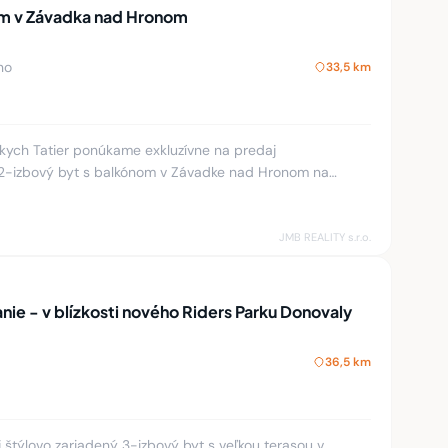
ním v Závadka nad Hronom
no
33,5 km
zkych Tatier ponúkame exkluzívne na predaj
 2-izbový byt s balkónom v Závadke nad Hronom na
stové okná, zrekonštruo
JMB REALITY s.r.o.
anie - v blízkosti nového Riders Parku Donovaly
36,5 km
 štýlovo zariadený 3-izbový byt s veľkou terasou v