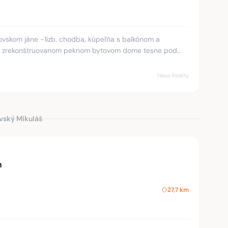
ovskom jáne -1izb. chodba, kúpeľňa s balkónom a
 - v zrekonštruovanom peknom bytovom dome tesne pod
podielom k pozemku,
Hasa Reality
ovský Mikuláš
n
27,7 km