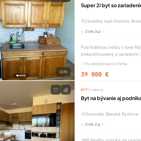
Super 2i byt so zariade
Závadka nad Hronom, Brez
2 izb.
3.p
/3
Pod Kráľovou hoľou v lone Ní
zrekonštruovaný a zariadený
Rázusovej ulici. V byte sú pla
Po rekonštrukcii
Tehla
16
39 000 €
BYT
·
3-izbový
Byt na bývanie aj podnik
Donovaly, Banská Bystrica
3 izb.
2.p
/5
JMB Reality ponúka na predaj