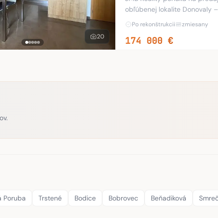
obľúbenej lokalite Donovaly – Mistríky. Byt sa nachádza v tichom
v bytovom dome AD Spiežovec
Po rekonštrukcii
zmiesany
20
174 000 €
ov.
á Poruba
Trstené
Bodice
Bobrovec
Beňadiková
Smre