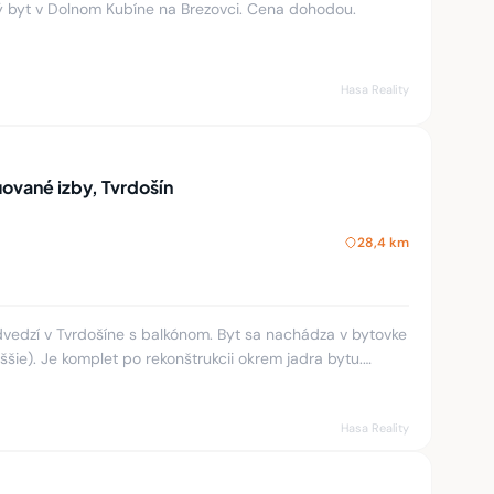
 byt v Dolnom Kubíne na Brezovci. Cena dohodou.
Hasa Reality
ované izby, Tvrdošín
28,4 km
edzí v Tvrdošíne s balkónom. Byt sa nachádza v bytovke
ie). Je komplet po rekonštrukcii okrem jadra bytu.
olu s nový
Hasa Reality