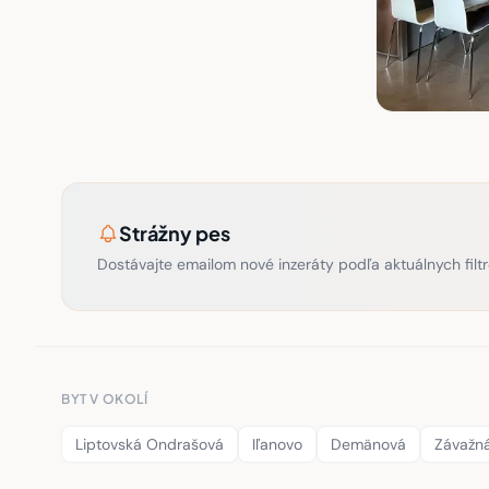
Strážny pes
Dostávajte emailom nové inzeráty podľa aktuálnych filtr
BYT V OKOLÍ
Liptovská Ondrašová
Iľanovo
Demänová
Závažn