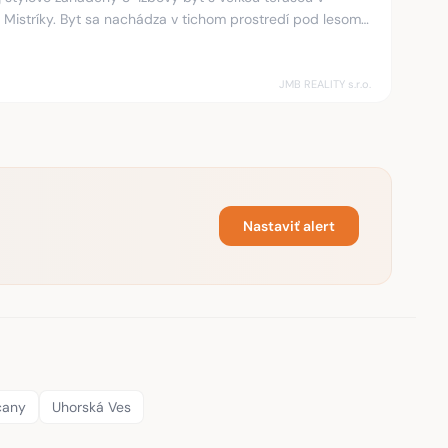
 prostredí pod lesom,
, len p
JMB REALITY s.r.o.
Nastaviť alert
čany
Uhorská Ves