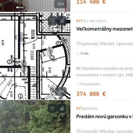
114 400 €
4
BYT
·
5 a viac izbový
Veľkometrážny mezonet 
Liptovský Mikuláš, Liptovsk
5 izb.
RK Residence ponúka na pred
novostavbe v centre Lipt. Milk
vytvorenia si priečok podľa v
Novostavba
1
374 000 €
BYT
·
garsónka
Predám novú garsonku v
Liptovský Mikuláš, Liptovsk