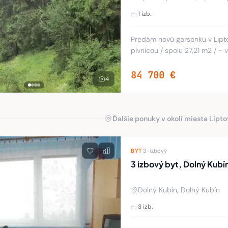
1 izb.
Predám novú garsonku v Lipt
pivnicou / spolu 27,21 m2 /
horou, so spoluvlastníckym 
84 700 €
4
Ďalšie ponuky v okolí miesta Lipt
BYT
·
3-izbový
3 izbový byt, Dolný Kubí
Dolný Kubín, Dolný Kubín
3 izb.