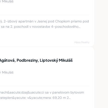
ý Mikuláš
ý, 2-izbový apartmán v Jasnej pod Chopkom priamo pod
a sa na 2. poschodí v novostavbe 4-poschodového
 v lete 2013 v štá
Hasa Reality
Agátová, Podbreziny, Liptovský Mikuláš
ý Mikuláš
 nach&aacute;dzaj&uacute;ci sa v panelovom bytovom
orient&aacute;cia: v&yacute;chod/z&aacute;pad posc