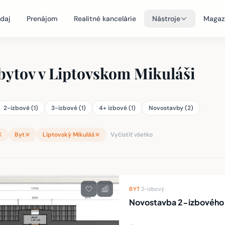
daj
Prenájom
Realitné kancelárie
Nástroje
Magaz
bytov v Liptovskom Mikuláši
2-izbové (1)
3-izbové (1)
4+ izbové (1)
Novostavby (2)
Byt
Liptovský Mikuláš
Vyčistiť všetko
teľností
BYT
·
2-izbový
Novostavba 2-izbového 