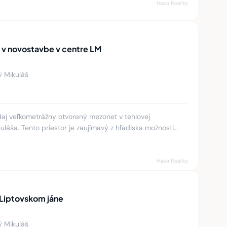
Hasa Reality
v novostavbe v centre LM
ý Mikuláš
aj veľkometrážny otvorený mezonet v tehlovej
uláša. Tento priestor je zaujímavý z hľadiska možnosti
kusu a požiada
Hasa Reality
 Liptovskom jáne
ý Mikuláš