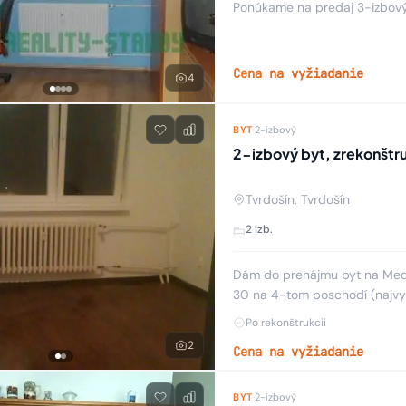
Ponúkame na predaj 3-izbový
Cena na vyžiadanie
4
BYT
·
2-izbový
2-izbový byt, zrekonštru
Tvrdošín, Tvrdošín
2 izb.
Dám do prenájmu byt na Medv
30 na 4-tom poschodí (najvyšš
Bytovka je novo zateplená sp
Po rekonštrukcii
2
Cena na vyžiadanie
BYT
·
2-izbový