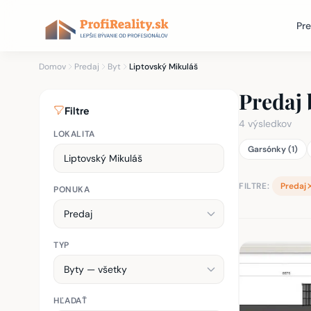
Pre
Domov
Predaj
Byt
Liptovský Mikuláš
Predaj 
Filtre
4 výsledkov
LOKALITA
Garsónky (1)
FILTRE:
Predaj
PONUKA
TYP
Zoznam nehnu
HĽADAŤ