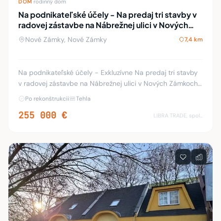
DOM
·
rodinný dom
Na podnikateľské účely - Na predaj tri stavby v
radovej zástavbe na Nábrežnej ulici v Nových
Zámkoch.
Nové Zámky, Nové Zámky
7,4 km
Na podnikateľské účely - Exkluzívne Na predaj tri stavby
v radovej zástavbe na Nábrežnej ulici v Nových Zámkoch.
Výmera plochy pozemkov: 71m²+82m²+158m². V podkroví
Po rekonštrukcii
Tehla
sa nachádza veľký priestrany byt s
255 000 €
LIBRA TRADE, spol.s.r.o.