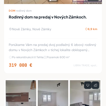
DOM
·
rodinný dom
Rodinný dom na predaj v Nových Zámkoch.
Nové Zámky, Nové Zámky
6,9 km
Ponúkame Vám na predaj dvoj podlažný 6 izbový rodinný
domu v Nových Zámkoch v tichej lokalite obklopený
prírodou. Dom prešiel zásadnou a kompletnou
Po rekonštrukcii
Tehla
Pozemok 600 m²
rekonštrukciou v rokoch 2014 až 2016 a je pripraven
319 000 €
LIBRA TRADE, spol.s.r.o.