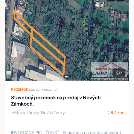
2
POZEMOK
·
stavebný pozemok
Stavebný pozemok na predaj v Nových
Zámkoch.
Nové Zámky, Nové Zámky
6,4 km
INVESTIČNÁ PRÍLEŽITOSŤ ! Ponúkame na predaj stavebný