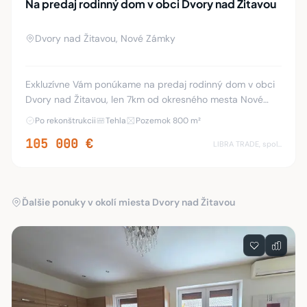
Na predaj rodinný dom v obci Dvory nad Žitavou
Dvory nad Žitavou, Nové Zámky
Exkluzívne Vám ponúkame na predaj rodinný dom v obci
Dvory nad Žitavou, len 7km od okresného mesta Nové
Zámky, Výhodou tohto domu: • suterén: kuchyňa, sklad,
Po rekonštrukcii
Tehla
Pozemok 800 m²
kotolňa; • I. nadzemné podlažie: vstupy d
105 000 €
LIBRA TRADE, spol.s.r.o.
Ďalšie ponuky v okolí miesta Dvory nad Žitavou