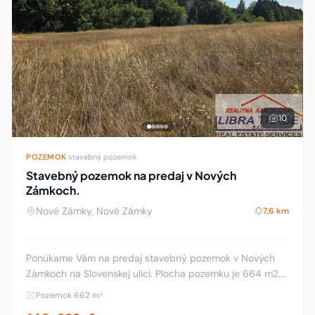
10
POZEMOK
·
stavebný pozemok
Stavebný pozemok na predaj v Nových
Zámkoch.
Nové Zámky, Nové Zámky
7,6 km
Ponúkame Vám na predaj stavebný pozemok v Nových
Zámkoch na Slovenskej ulici. Plocha pozemku je 664 m2.
Inžinierske siete ako elektrika, voda a kanalizácia sa
Pozemok 662 m²
nachádzajú pred pozemkom. Cesta je vo výs