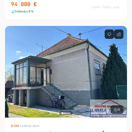
94 000 €
LIBRA TRADE, spol.s.r.o.
Znížená o 6 %
9
DOM
·
rodinný dom