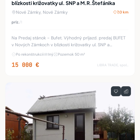
blízkosti križovatky ul. SNP a M.R.Štefánika
Nové Zámky, Nové Zámky
7,0 km
príz.
/1
Na Predaj stánok - Bufet. Výhodný príjazd. predaj BUFET
v Nových Zámkoch v blízkosti križovatky ul. SNP a
M.R.Štefánika s priamym napojením na hlavnú križovatku.
Po rekonštrukcii
Iný
Pozemok 50 m²
Stánok poskytuje predajnú plochu, soci
15 000 €
LIBRA TRADE, spol.s.r.o.