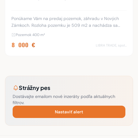
Ponúkame Vám na predaj pozemok, záhradu v Nových
Zámkoch. Rozloha pozemku je 509 m2 a nachádza sa
smerom na Nesvady, neďaleko rieky Nitra. Kataster Nové
Pozemok 400 m²
Zámky - nová záhradkárska osada. Pozemky sú vy
8 000 €
LIBRA TRADE, spol.s.r.o.
Strážny pes
Dostávajte emailom nové inzeráty podľa aktuálnych
filtrov.
Nastaviť alert