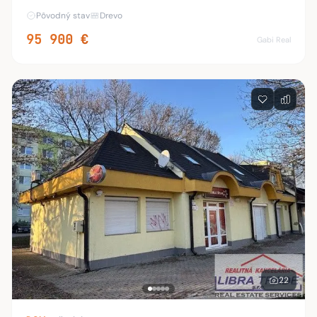
Pôvodný stav
Drevo
95 900 €
Gabi Real
22