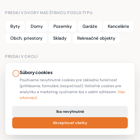
PREDAJ V DVORY NAD ŽITAVOU PODĽA TYPU
Byty
Domy
Pozemky
Garáže
Kancelárie
Obch. priestory
Sklady
Rekreačné objekty
PREDAJ V OKOLÍ
Branovo
Bešeňov
Semerovo
Nové Zámky
Súbory cookies
Bánov
Bajč
Čechy
Veľké Lovce
Dolný Ohaj
Používame nevyhnutné cookies pre základnú funkčnosť
(prihlásenie, formuláre, bezpečnosť). Voliteľné cookies pre
Jasová
analytiku a marketing využívame iba s vaším súhlasom.
Viac
informácií
Iba nevyhnutné
→ Prenájom Dvory nad Žitavou
Akceptovať všetky
→ Všetky nehnuteľnosti Dvory nad Žitavou