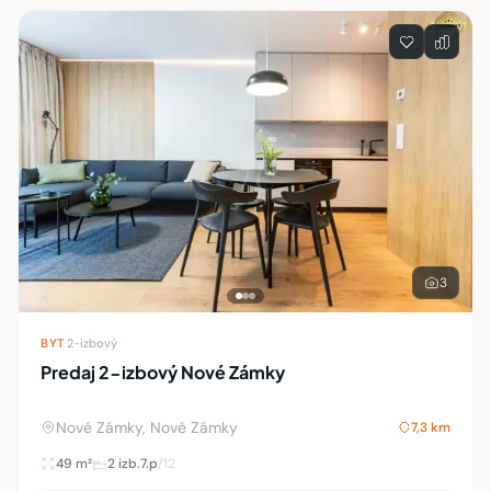
3
BYT
·
2-izbový
Predaj 2-izbový Nové Zámky
Nové Zámky, Nové Zámky
7,3 km
49 m²
2 izb.
7.p
/12