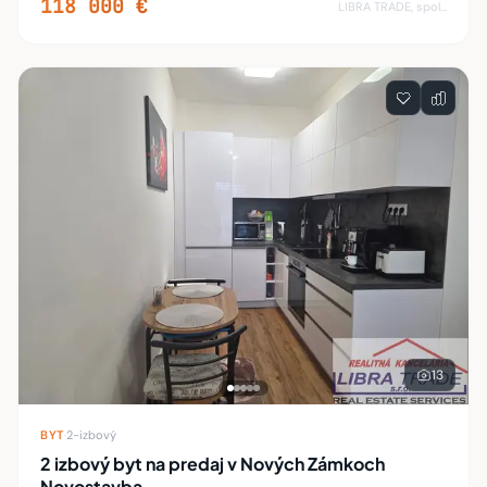
118 000 €
LIBRA TRADE, spol.s.r.o.
13
BYT
·
2-izbový
2 izbový byt na predaj v Nových Zámkoch
Novostavba.