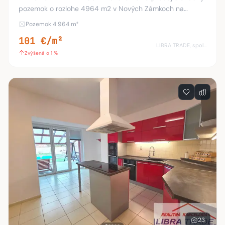
pozemok o rozlohe 4964 m2 v Nových Zámkoch na
Šurianskej ulici. Pozemok je priestranný, dostatočne široký,
Pozemok 4 964 m²
vhodný na výstavbu viac rodinných domov,
101 €/m²
LIBRA TRADE, spol.s.r.o.
Zvýšená o 1 %
23