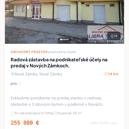
18
OBCHODNÝ PRIESTOR
·
polyfunkčný objekt
Radová zástavba na podnikateľské účely na
predaj v Nových Zámkoch.
Nové Zámky, Nové Zámky
7,4 km
príz.
/2
Exkluzívne ponúkame na predaj stavbu v radovej
zástavbe s 3 izbovým bytom v podkroví v Nových
Zámkoch na Nábrežnej ulici. Budova sa skladá z troch
Po rekonštrukcii
Tehla
Pozemok 311 m²
stavieb v radovej zástavbe, každá má samostatný v
255 000 €
LIBRA TRADE, spol.s.r.o.