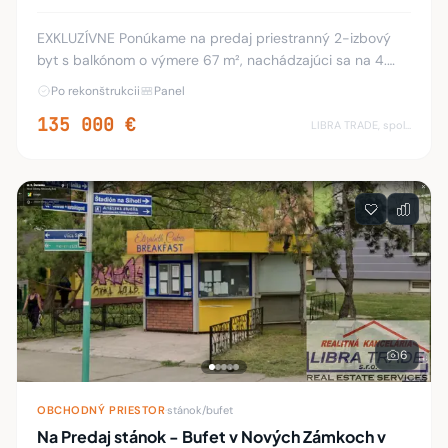
EXKLUZÍVNE Ponúkame na predaj priestranný 2-izbový
byt s balkónom o výmere 67 m², nachádzajúci sa na 4.
poschodí zo 7 v zateplenom panelovom bytovom dome
Po rekonštrukcii
Panel
na ulici Ľ. Štúra v Nových Zámkoch. Byt preš
135 000 €
LIBRA TRADE, spol.s.r.o.
6
OBCHODNÝ PRIESTOR
·
stánok/bufet
Na Predaj stánok - Bufet v Nových Zámkoch v