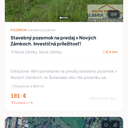
8
POZEMOK
·
stavebný pozemok
Stavebný pozemok na predaj v Nových
Zámkoch. Investičná príležitosť!
Nové Zámky, Nové Zámky
6,4 km
Exkluzívne Vám ponúkame na predaj stavebný pozemok v
Nových Zámkoch na Šurianskej ulici. Na pozemku sa
nachádza stavba rodinného domu, letnej kuchyne a
Pozemok 4 964 m²
garáže. Táto ponuka je výhodná ako Investičná p
101 €
LIBRA TRADE, spol.s.r.o.
Zvýšená o 1 %