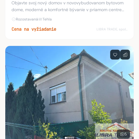
Objavte svoj nový domov v novovybudovanom bytovom
dome, moderné a komfortné bývanie v priamom centre
obce Dvory nad Žitavou. V blízkosti bytového domu
Rozostavaná
Tehla
nájdete bohatú občiansku vybavenosť vrátane obc
Cena na vyžiadanie
LIBRA TRADE, spol.s.r.o.
5