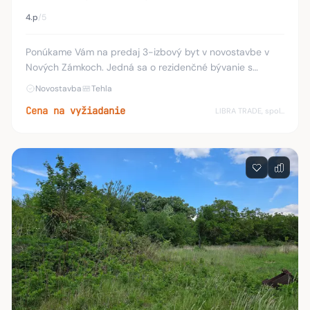
4.p
/5
Ponúkame Vám na predaj 3-izbový byt v novostavbe v
Nových Zámkoch. Jedná sa o rezidenčné bývanie s
výťahom vo výbornej lokalite s dobrou občianskou
Novostavba
Tehla
vybavenosťou. Podlahová plocha bytu je 85,83 m3 +
Cena na vyžiadanie
LIBRA TRADE, spol.s.r.o.