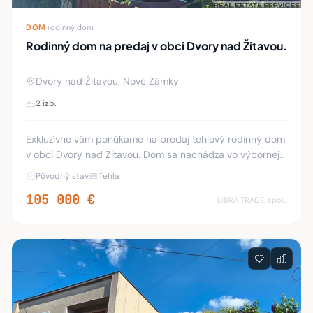
DOM
·
rodinný dom
Rodinný dom na predaj v obci Dvory nad Žitavou.
Dvory nad Žitavou, Nové Zámky
2 izb.
Exkluzívne vám ponúkame na predaj tehlový rodinný dom
v obci Dvory nad Žitavou. Dom sa nachádza vo výbornej
lokalite neďaleko centra a leží na pozemku o rozlohe 800
Pôvodný stav
Tehla
m2. Dispozícia: Závetrie, chodba,
105 000 €
LIBRA TRADE, spol.s.r.o.