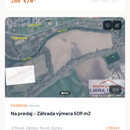
160 €/m²
LIBRA TRADE, spol.s.r.o.
4
POZEMOK
·
záhrada
Na predaj - Záhrada výmera 509 m2
Nové Zámky, Nové Zámky
7,6 km