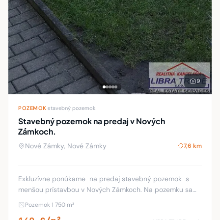
9
POZEMOK
·
stavebný pozemok
Stavebný pozemok na predaj v Nových
Zámkoch.
Nové Zámky, Nové Zámky
7,6 km
Exkluzívne ponúkame na predaj stavebný pozemok s
menšou prístavbou v Nových Zámkoch. Na pozemku sa
nachádza menší rodinný dom s obytným podkrovím o
Pozemok 1 750 m²
rozlohe 70 m2 ihneď obývateľný, letná kuchyňa a ho