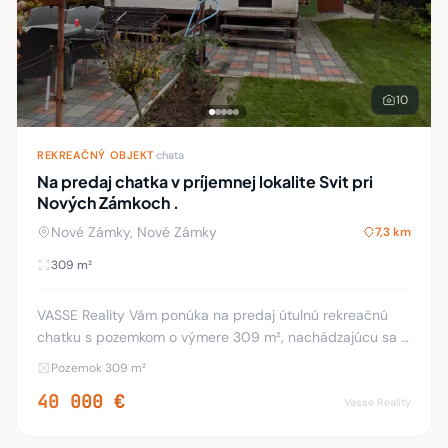
10
REKREAČNÝ OBJEKT
·
chata
Na predaj chatka v príjemnej lokalite Svit pri
Nových Zámkoch .
Nové Zámky, Nové Zámky
7,3 km
309 m²
VASSE Reality Vám ponúka na predaj útulnú rekreačnú
chatku s pozemkom o výmere 309 m², nachádzajúcu sa v
pokojnej záhradkárskej oblasti Svit pri Nových Zámkoch.
Pozemok 309 m²
Chatka má zastavanú plochu 16 m² a b
40 000 €
Vasse Reality