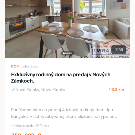
35
DOM
·
rodinný dom
Exkluzívny rodinný dom na predaj v Nových
Zámkoch.
Nové Zámky, Nové Zámky
5,9 km
Ponúkame Vám na predaj 4 izbový rodinný dom tipu
Bungalov v tichej zabývanej ulici v blízkosti násypu pri
rieke Nitra, neďaleko rekreačnej oblasti Sihoť a
Novostavba
Tehla
termálneho kúpaliska Štrand. Zateplený te