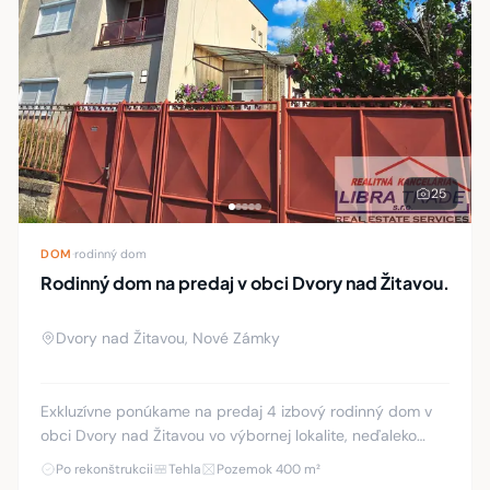
25
DOM
·
rodinný dom
Rodinný dom na predaj v obci Dvory nad Žitavou.
Dvory nad Žitavou, Nové Zámky
Exkluzívne ponúkame na predaj 4 izbový rodinný dom v
obci Dvory nad Žitavou vo výbornej lokalite, neďaleko
centra. Je to dvojpodlažný rodinný dom po čiastočnej
Po rekonštrukcii
Tehla
Pozemok 400 m²
rekonštrukcii. Dom bol postavený v rok