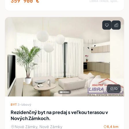
359 900 €
LIBRA TRADE, spol.s.r.o.
10
BYT
·
3-izbový
Rezidenčný byt na predaj s veľkou terasou v
Nových Zámkoch.
Nové Zámky, Nové Zámky
6,4 km