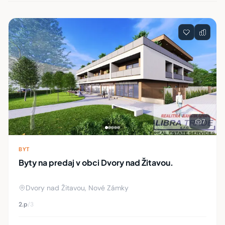
Zoznam nehnuteľností
7
BYT
Byty na predaj v obci Dvory nad Žitavou.
Dvory nad Žitavou, Nové Zámky
2.p
/3