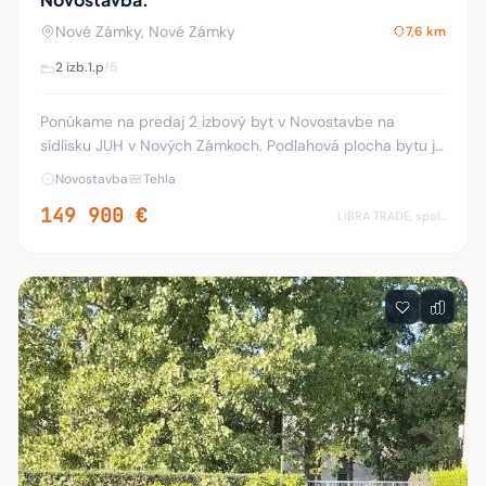
Nové Zámky, Nové Zámky
7,6 km
2 izb.
1.p
/5
Ponúkame na predaj 2 izbový byt v Novostavbe na
sídlisku JUH v Nových Zámkoch. Podlahová plocha bytu je
47 m2 nachádza sa na 1 poschodí zatepleného bytového
Novostavba
Tehla
domu s výťahom. Dispozícia: Vstupná chodba
149 900 €
LIBRA TRADE, spol.s.r.o.