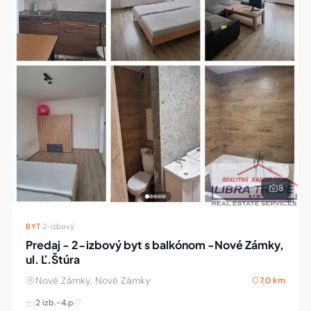
8
BYT
·
2-izbový
Predaj - 2-izbový byt s balkónom -Nové Zámky,
ul. Ľ.Štúra
Nové Zámky, Nové Zámky
7,0 km
2 izb.
-4.p
/7