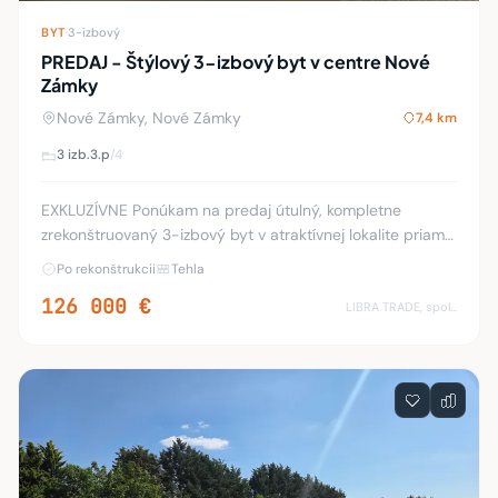
BYT
·
3-izbový
PREDAJ - Štýlový 3-izbový byt v centre Nové
Zámky
Nové Zámky, Nové Zámky
7,4 km
3 izb.
3.p
/4
EXKLUZÍVNE Ponúkam na predaj útulný, kompletne
zrekonštruovaný 3-izbový byt v atraktívnej lokalite priamo
v centre Nové Zámky. Byt s rozlohou 60m2 prešiel
Po rekonštrukcii
Tehla
kvalitnou rekonštrukciou, ktorá zahŕňa nové p
126 000 €
LIBRA TRADE, spol.s.r.o.