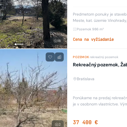
Predmetom ponuky je stavebný
Meste, kat. územie Vinohrady, lokalita Koliba, Sovia ul.. I
prístupom z dvoch strán po B
Pozemok 986 m²
Cena na vyžiadanie
18
POZEMOK
·
rekreačný pozemok
Rekreačný pozemok, Žabí
Bratislava
Ponúkame na predaj rekreačný
je v osobnom vlastníctve. Vý
možnosť napojenia sa na elekt
37 400 €
2