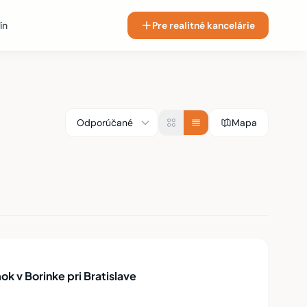
ín
Pre realitné kancelárie
Mapa
k v Borinke pri Bratislave