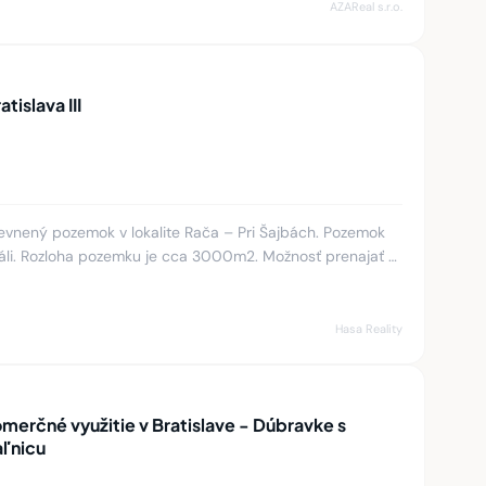
AZAReal s.r.o.
tislava III
nený pozemok v lokalite Rača – Pri Šajbách. Pozemok
áli. Rozloha pozemku je cca 3000m2. Možnosť prenajať aj
e cca 1500m2,
Hasa Reality
erčné využitie v Bratislave - Dúbravke s
aľnicu