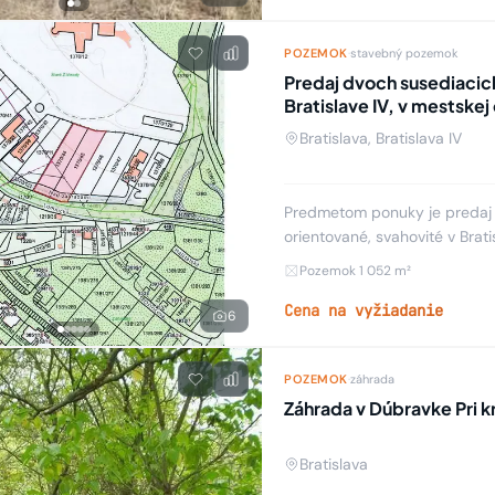
POZEMOK
·
stavebný pozemok
Predaj dvoch susediacich pozemkov, so 
Bratislava, Bratislava IV
Predmetom ponuky je predaj dvoc
orientované, svahovité v Bratislave IV, v mestskej časti Devín, ul. Nad záhradami. Ide o
novo sa tvoriacu rezidenčnú š
Pozemok 1 052 m²
Cena na vyžiadanie
6
POZEMOK
·
záhrada
Záhrada v Dúbravke Pri kr
Bratislava