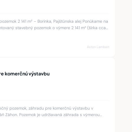
ok 2 141 m² – Borinka, Pajštúnska alej Ponúkame na
ientovaný stavebný pozemok o výmere 2 141 m² (šírka cca
j m
Aston Lambert
e komerčnú výstavbu
ečný pozemok, záhradu pre komerčnú výstavbu v
kráň Záhon. Pozemok je udržiavaná záhrada s výmerou
o súpis. číslom. K p