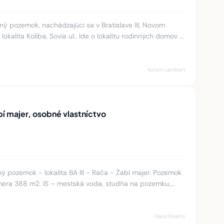
 pozemok, nachádzajúci sa v Bratislave III, Novom
de o lokalitu rodinných domov s
ru
Aston Lambert
 majer, osobné vlastníctvo
 pozemok - lokalita BA III - Rača - Žabí majer. Pozemok
mera 388 m2. IS – mestská voda, studňa na pozemku,
rinu. Po
Hasa Reality