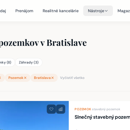
daj
Prenájom
Realitné kancelárie
Nástroje
Magaz
pozemkov v Bratislave
ky (8)
Záhrady (3)
Pozemok
Bratislava
Vyčistiť všetko
teľností
POZEMOK
·
stavebný pozemok
Slnečný stavebný pozemo