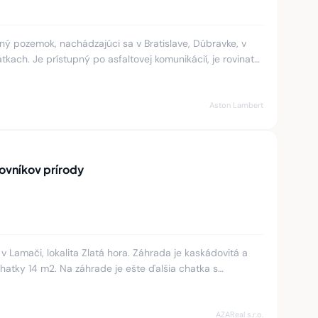
 pozemok, nachádzajúci sa v Bratislave, Dúbravke, v
rátkach. Je prístupný po asfaltovej komunikácií, je rovinatý,
Aston Lambert
ovníkov prírody
Lamači, lokalita Zlatá hora. Záhrada je kaskádovitá a
atky 14 m2. Na záhrade je ešte ďalšia chatka s
espávania. Chat
AZAReal s.r.o.