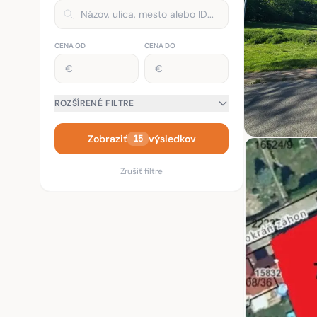
CENA OD
CENA DO
ROZŠÍRENÉ FILTRE
Zobraziť
výsledkov
15
Zrušiť filtre