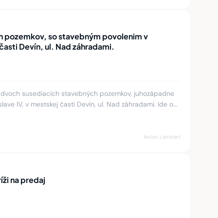
stavebným povolenim v
Bratislave IV, v mestskej časti Devín, ul. Nad záhradami.
h susediacich stavebných pozemkov, juhozápadne
t
Aston Lambert
íži na predaj