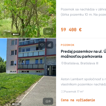
Pozemok sa nachádza v záhrad
(šírka pozemku 10 m. Na poze
prípade záujmu je možné dok
59 400 €
4
POZEMOK
Predaj pozemkov na ul. Ú
možnosťou parkovania
Bratislava, Bratislava III
Aston Lambert spoločnosť s 
vlastníkom pozemkov nachádzaj
predajom týchto parciel (ozn
Pozemok 17 m²
Cena na vyžiadanie
9