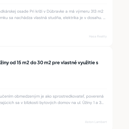
kárskej osade Pri kríži v Dúbravke a má výmeru 313 m2
mku sa nachádza vlastná studňa, elektrika je v dosahu. V
úpiť a
Hasa Reality
žiny od 15 m2 do 30 m2 pre vlastné využitie s
ručením obmedzeným je ako sprostredkovateľ, poverená
úcich sa v blízkosti bytových domov na ul. Úžiny 1 a 3
ačené če
Aston Lambert