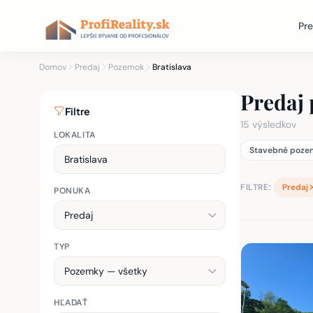
Pre
Domov
Predaj
Pozemok
Bratislava
Predaj 
Filtre
15 výsledkov
LOKALITA
Stavebné pozem
FILTRE:
Predaj
PONUKA
TYP
Zoznam nehnu
HĽADAŤ