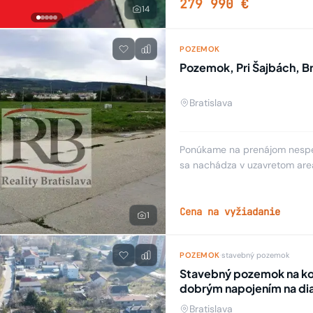
279 990 €
14
POZEMOK
Pozemok, Pri Šajbách, Bra
Bratislava
Ponúkame na prenájom nespev
sa nachádza v uzavretom are
spevnený pozemok vo výmer
Cena na vyžiadanie
1
POZEMOK
·
stavebný pozemok
Stavebný pozemok na kom
dobrým napojením na di
Bratislava