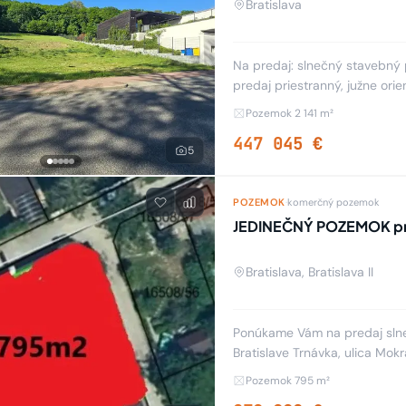
Bratislava
Na predaj: slnečný stavebný pozem
predaj priestranný, južne or
25 m, dĺžka cca 85 m) v nove
Pozemok 2 141 m²
447 045 €
5
POZEMOK
·
komerčný pozemok
JEDINEČNÝ POZEMOK pr
Bratislava, Bratislava II
Ponúkame Vám na predaj sln
Bratislave Trnávka, ulica Mo
795m2. Na pozemku je chata s
Pozemok 795 m²