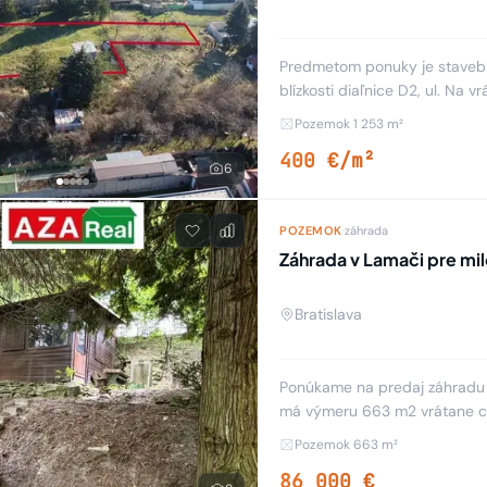
Predmetom ponuky je stavebný
blízkosti diaľnice D2, ul. Na v
resp. veľmi mierne svahovit
Pozemok 1 253 m²
400 €/m²
6
POZEMOK
·
záhrada
Záhrada v Lamači pre mil
Bratislava
Ponúkame na predaj záhradu v 
má výmeru 663 m2 vrátane ch
možnosťou príležitostného pr
Pozemok 663 m²
86 000 €