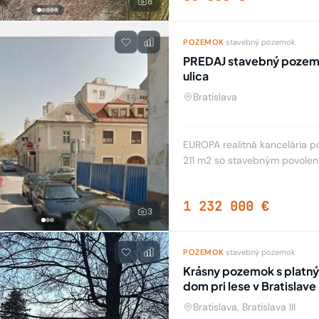
8
POZEMOK
·
stavebný pozemok
PREDAJ stavebný pozemok
ulica
Bratislava
EUROPA realitná kancelária 
211 m2 so stavebným povolením
Prezidentského paláca, Jozefs
1 232 000 €
3
POZEMOK
·
stavebný pozemok
Krásny pozemok s platn
dom pri lese v Bratislave
Bratislava, Bratislava III