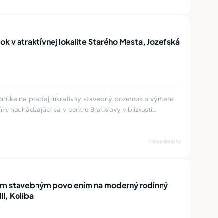
 v atraktívnej lokalite Starého Mesta, Jozefská
ponúka na predaj lukratívny stavebný pozemok o výmere
, nachádzajúci sa v centre Bratislavy v blízkosti
ká ulica. N
Hasa Reality
ým stavebným povolením na moderný rodinný
 III, Koliba