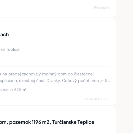
Pixa reality
iach
ske Teplice
a na predaj zachovalý rodinný dom po čiastočnej
epliciach, miestnej časti Diviaky. Celkový počet izieb je 5,
edna b
Pozemok 625 m²
JMB REALITY s.r.o.
om, pozemok 1196 m2, Turčianske Teplice