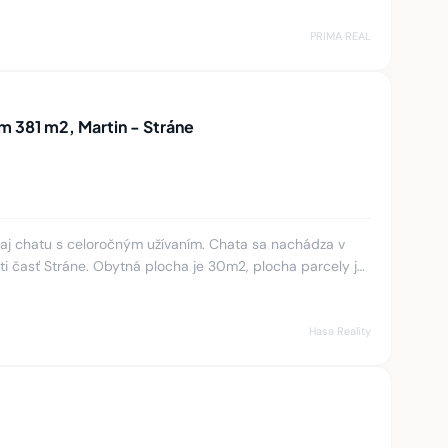
ploche 102
PRIMA REAL
 381 m2, Martin - Stráne
aj chatu s celoročným užívaním. Chata sa nachádza v
ti časť Stráne. Obytná plocha je 30m2, plocha parcely je
ojpodla
Hasa Reality