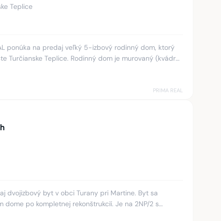
ske Teplice
AL ponúka na predaj veľký 5-izbový rodinný dom, ktorý
e Turčianske Teplice. Rodinný dom je murovaný (kvádra,
a 130
PRIMA REAL
ch
 dvojizbový byt v obci Turany pri Martine. Byt sa
 dome po kompletnej rekonštrukcií. Je na 2NP/2 s
mi samostatnými nep