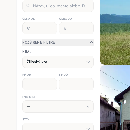
CENA OD
CENA DO
ROZŠÍRENÉ FILTRE
KRAJ
M² OD
M² DO
IZBY MIN.
STAV