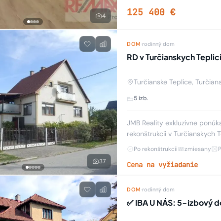
125 400 €
4
DOM
·
rodinný dom
RD v Turčianskych Teplic
Turčianske Teplice, Turčian
5 izb.
JMB Reality exkluzívne ponúk
rekonštrukcii v Turčianskych T
dve kuchyne, dve kúpelne (j
Po rekonštrukcii
zmiesany
37
Cena na vyžiadanie
DOM
·
rodinný dom
✅ IBA U NÁS: 5-izbový d