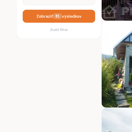
Zobraziť
výsledkov
81
Zrušiť filtre