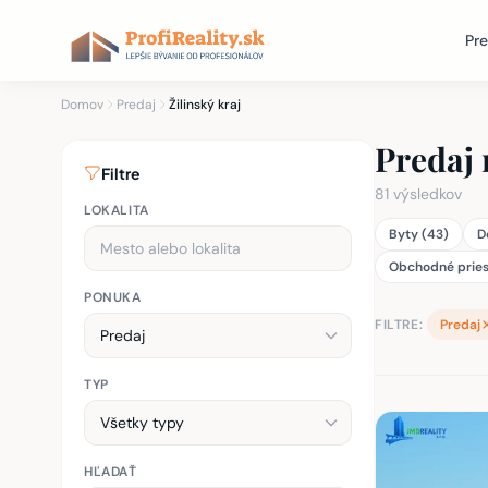
Pre
Domov
Predaj
Žilinský kraj
Predaj 
Filtre
81 výsledkov
LOKALITA
Byty (43)
D
Obchodné pries
PONUKA
FILTRE:
Predaj
TYP
Zoznam nehnu
HĽADAŤ