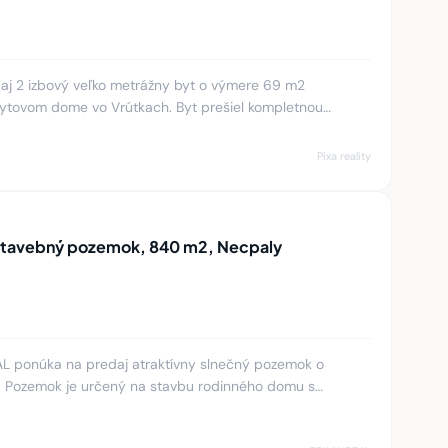
aj 2 izbový veľko metrážny byt o výmere 69 m2
bytovom dome vo Vrútkach. Byt prešiel kompletnou
, znížené podhľady s bo
Pixa reality
 stavebný pozemok, 840 m2, Necpaly
AL ponúka na predaj atraktívny slnečný pozemok o
 Pozemok je určený na stavbu rodinného domu s
áciu, verejný vodovod