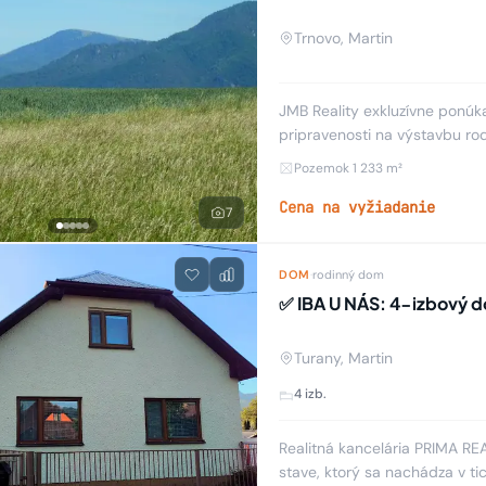
Trnovo, Martin
JMB Reality exkluzívne ponúk
pripravenosti na výstavbu ro
rovinatý pozemok s vodomern
Pozemok 1 233 m²
Cena na vyžiadanie
7
DOM
·
rodinný dom
✅ IBA U NÁS: 4-izbový 
Turany, Martin
4 izb.
Realitná kancelária PRIMA R
stave, ktorý sa nachádza v ti