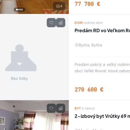
77 700 €
4
DOM
·
rodinný dom
Predám RD vo Veľkom 
Bytča, Bytča
Predám pekný a veľký rodinný 
obci Veľké Rovné, ktorá zabe
domčeku je komfortné a veľk
270 600 €
BYT
·
2-izbový
2-izbový byt Vrútky 69 