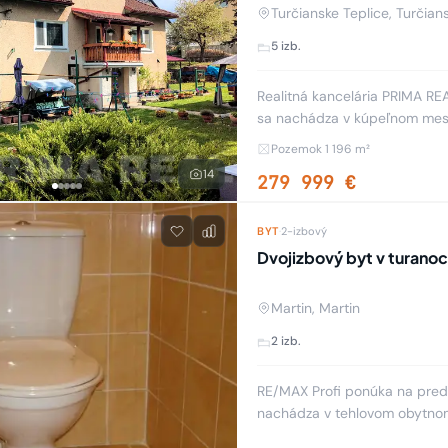
Turčianske Teplice, Turčian
5 izb.
Realitná kancelária PRIMA RE
sa nachádza v kúpeľnom mest
tehla) o zastavanej ploche cc
Pozemok 1 196 m²
14
279 999 €
BYT
·
2-izbový
Dvojizbový byt v turano
Martin, Martin
2 izb.
RE/MAX Profi ponúka na predaj
nachádza v tehlovom obytnom
obytnou plochou 59 m2, dvo