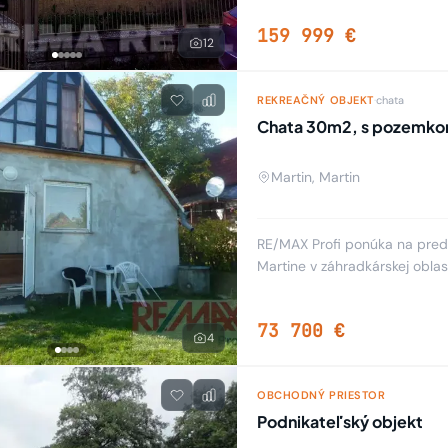
(kvádra, tehla) o zastavanej 
159 999 €
12
REKREAČNÝ OBJEKT
·
chata
Chata 30m2, s pozemkom
Martin, Martin
RE/MAX Profi ponúka na pred
Martine v záhradkárskej oblas
381 m2. Chata je drevená, dv
73 700 €
4
OBCHODNÝ PRIESTOR
Podnikateľský objekt