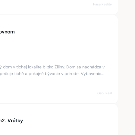
Hasa Reality
Rovnom
dom v tichej lokalite blízko Žiliny. Dom sa nachádza v
zpečuje tiché a pokojné bývanie v prírode. Vybavenie
ou výhod
Gabi Real
m2. Vrútky