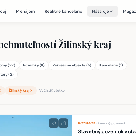
daj
Prenájom
Realitné kancelárie
Nástroje
Magaz
nehnuteľností Žilinský kraj
omy (22)
Pozemky (8)
Rekreačné objekty (5)
Kancelárie (1)
tory (2)
Žilinský kraj
Vyčistiť všetko
teľností
POZEMOK
·
stavebný pozemok
Stavebný pozemok v obci