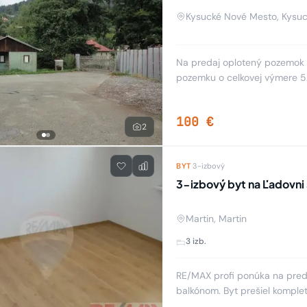
Kysucké Nové Mesto, Kysu
Na predaj oplotený pozemok 1
pozemku o celkovej výmere 5
s vybudovaným sociálnym záz
100 €
2
BYT
·
3-izbový
3-izbový byt na Ľadovni
Martin, Martin
3 izb.
RE/MAX profi ponúka na pred
balkónom. Byt prešiel komplet
kanalizácie, nové stierky, pl.o