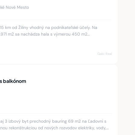
cké Nové Mesto
5 km od Žiliny vhodný na podnikateľské účely. Na
.971 m2 sa nachádza hala s výmerou 450 m2
emím. Pozemok je dobre prís
Gabi Real
 s balkónom
aj 3 izbový byt prechodný bauring 69 m2 na Ľadovni s
nou rekonštrukciou od nových rozvodov elektriky, vody,
kná,