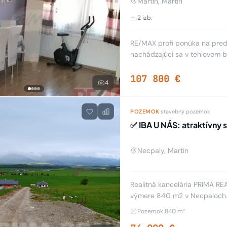
Martin, Martin
2 izb.
RE/MAX profi ponúka na pred
nachádzajúci sa v tehlovom 
rekonštrukciou, nové rozvody
107 800 €
4
POZEMOK
·
stavebný pozemok
✅ IBA U NÁS: atraktívny
Necpaly, Martin
Realitná kancelária PRIMA RE
výmere 840 m2 v Necpaloch.
pripojením na verejnú kanaliz
Pozemok 840 m²