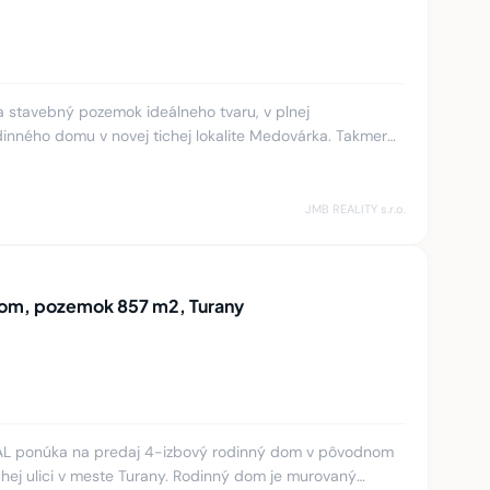
a stavebný pozemok ideálneho tvaru, v plnej
dinného domu v novej tichej lokalite Medovárka. Takmer
ou šachtou, skrink
JMB REALITY s.r.o.
dom, pozemok 857 m2, Turany
EAL ponúka na predaj 4-izbový rodinný dom v pôvodnom
chej ulici v meste Turany. Rodinný dom je murovaný