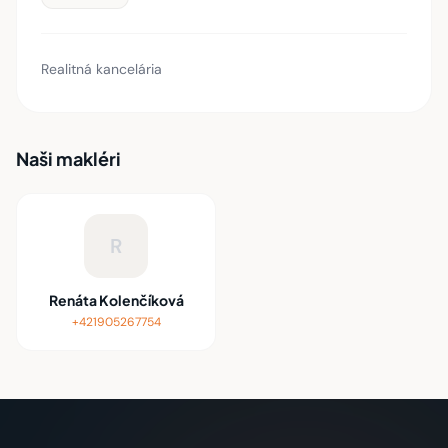
Realitná kancelária
Naši makléri
R
Renáta Kolenčíková
+421905267754