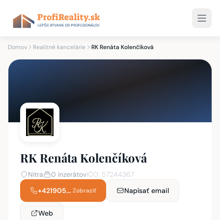
Domov
Realitné kancelárie
RK Renáta Kolenčíková
RK Renáta Kolenčíková
Nitra
0 inzerátov
IČO: 57244367
+421905...
Napísať email
Zobraziť
Web